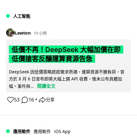
人工智能
Lawton
10 小時
低價不再！DeepSeek 大幅加價在即
低價搶客反釀運算資源告急
DeepSeek 因低價策略掀起需求熱潮，運算資源不勝負荷，官
方於 8 月 6 日宣布即將大幅上調 API 收費，惟未公布具體加
閱讀全文
幅。事件與...
53
16
分享
↗
iOS App
應用軟件
應用軟件