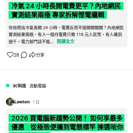
冷氣 24 小時長開電費更平？內地網民
實測結果兩極 專家拆解慳電邏輯
你信唔信冷氣長開 24 小時，電費反而平過開開關關？內地網民
實測結果兩極，有人一個月電費只需 118 元人民幣，有人飆到
閱讀全文
過千。電力部門話不能...
28
分享
3C科技
流動電腦
Lawton
1 日
2026 買電腦新趨勢公開！ 如何享最多
優惠 從極致便攜到電競標竿 揀選啱你