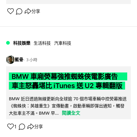
分享
科技娛樂
生活科技
汽車科技
藍骨
3 小時
BMW 車廂熒幕強推蜘蛛俠電影廣告
車主怒轟堪比 iTunes 送 U2 專輯翻版
BMW 近日透過無線更新向全球逾 70 個市場車輛中控熒幕推送
《蜘蛛俠：英雄重生》宣傳動畫，啟動車輛即彈出通知，觸發
閱讀全文
大批車主不滿。BMW 早...
1
分享