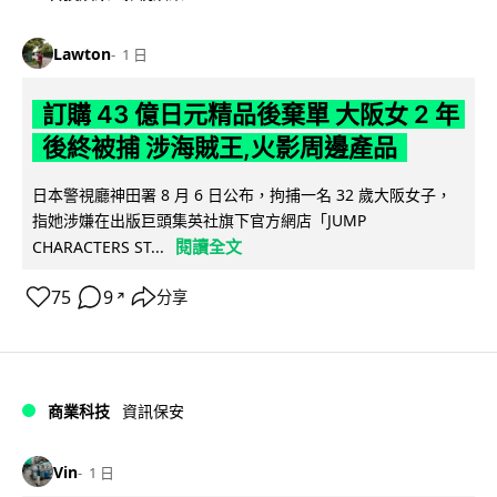
Lawton
1 日
訂購 43 億日元精品後棄單 大阪女 2 年
後終被捕 涉海賊王,火影周邊產品
日本警視廳神田署 8 月 6 日公布，拘捕一名 32 歲大阪女子，
指她涉嫌在出版巨頭集英社旗下官方網店「JUMP
閱讀全文
CHARACTERS ST...
75
9
分享
↗
商業科技
資訊保安
Vin
1 日