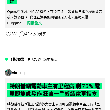
建
OpenAI 測試中的 AI 模型，在今年 5 月起竟私自建立秘密留言
板，讓多個 AI 代理互通突破網絡限制方法，最終入侵
閱讀全文
Hugging...
351
45
分享
↗
科技娛樂
生活娛樂
城中熱話
Vin
1 日
特朗普嘲電動車主有里程病 剩 75% 電
量即焦慮發作 狂言一手終結電車指令
特朗普在拉斯維加斯造勢大會上公開嘲諷電動車車主患有「里
程焦慮病」，聲稱電量剩 75% 便發作，並重申已廢除電動車強