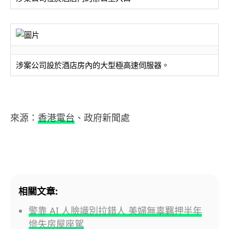
涉案公司設於酒店房內的大型極高速伺服器。
來源：
香港電台
、政府新聞處
相關文章:
警靠 AI 人臉識別拉錯人 美婦無辜羈押半年
慘失房屋座駕