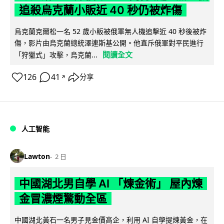
追殺烏克蘭小販近 40 秒仍被炸傷
烏克蘭克爾松一名 52 歲小販被俄軍無人機追擊近 40 秒後被炸
傷，影片由烏克蘭總統澤連斯基公開。他直斥俄軍對平民進行
閱讀全文
「狩獵式」攻擊，烏克蘭...
126
41
分享
↗
人工智能
Lawton
2 日
中國湖北男自學 AI 「煉金術」 屋內煉
金冒濃煙驚動全區
中國湖北黃石一名男子見金價高企，利用 AI 自學提煉黃金，在