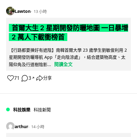
Lawton
13 小時
首爾大生 2 星期開發防曬地圖 一日暴增
2 萬人下載衝榜首
【行路都要揀好有遮陰】南韓首爾大學 23 歲學生劉敏俊利用 2
星期開發防曬導航 App「走向陰涼處」，結合建築物高度、太
閱讀全文
陽仰角及行道樹陰影...
71
3
分享
↗
科技娛樂
科技新聞
arthur
14 小時