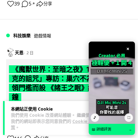
39
5
分享
↗
科技娛樂
遊戲情報
×
天恩
2 日
《魔獸世界：至暗之夜》12.1 「烏拉特
克的詛咒」專訪：巢穴不為提高世界首
領門檻而設 《諸王之眠》縮短約 10 分
鐘
本網站正使用 Cookie
《魔獸世界：至暗之夜》版本更新 12.1「烏拉特克的詛咒」將
我們使用 Cookie 改善網站體驗。 繼續使用
於 8 月 13 日正式上線，帶來全新區域「盤蛇島」、地城「毒牙
🎵
⛶
我們的網站即表示您同意我們的
Cookie 政
閱讀全文
祭壇」、新型態世...
策
。
📖 詳細評測
→