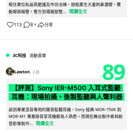
租住單位私設高壓爐及作坊冶煉，過程產生大量刺鼻濃煙，驚
閱讀全文
動鄰居報警。警方到場揭發整...
113
8
分享
↗
3C科技
流動音樂
89
Lawton
2 日
【評測】Sony IER-M500 入耳式監聽
耳機：現場拍攝、後製監聽與人聲利器
談到專業混音專用的聲音監聽耳機，Sony 經典 MDR-7506 到
MDR-M1 專業錄音室耳機都為人熟悉。而現在舞台製作者與創
閱讀全文
意影像製作...