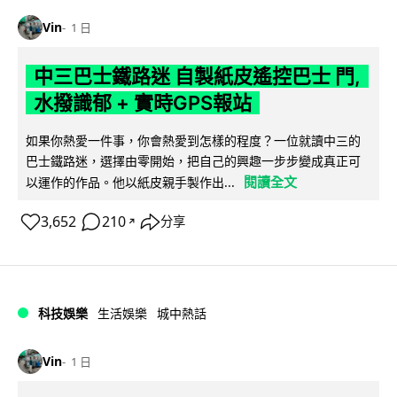
Vin
1 日
中三巴士鐵路迷 自製紙皮遙控巴士 門,
水撥識郁 + 實時GPS報站
如果你熱愛一件事，你會熱愛到怎樣的程度？一位就讀中三的
巴士鐵路迷，選擇由零開始，把自己的興趣一步步變成真正可
閱讀全文
以運作的作品。他以紙皮親手製作出...
3,652
210
分享
↗
科技娛樂
生活娛樂
城中熱話
Vin
1 日