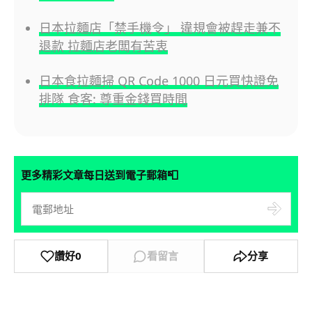
日本拉麵店「禁手機令」 違規會被趕走兼不
退款 拉麵店老闆有苦衷
日本食拉麵掃 QR Code 1000 日元買快證免
排隊 食客: 尊重金錢買時間
📮
更多精彩文章每日送到電子郵箱
讚好
0
看留言
分享