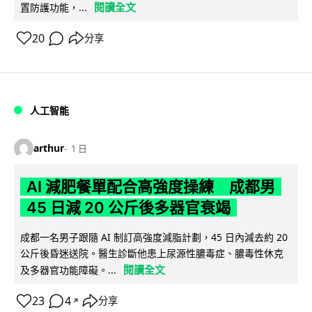
閱讀全文
置防護功能，...
20
分享
人工智能
arthur
1 日
AI 減肥餐單配合高強度操練 成都男
45 日減 20 公斤後多器官衰竭
成都一名男子跟隨 AI 制訂高強度減脂計劃，45 日內減去約 20
公斤後昏迷送院。醫生診斷他患上尿源性膿毒症、膿毒性休克
閱讀全文
及多器官功能障礙。...
23
4
分享
↗