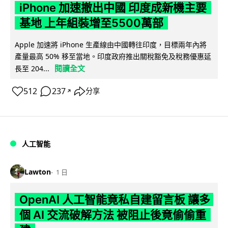
iPhone 加速撤出中國 印度成新機主要
基地 上年組裝增至5500萬部
Apple 加速將 iPhone 生產線由中國轉往印度，目標兩年內將
產量最高 50% 移至當地。印度政府推出關稅豁免及稅務優惠延
閱讀全文
長至 204...
512
237
分享
↗
人工智能
Lawton
1 日
OpenAI 人工智能竟私自建留言板 讓多
個 AI 交流破解方法 被阻止後竟偷偷重