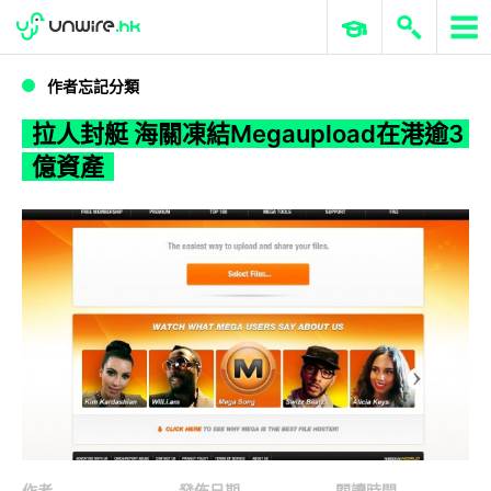
WWDC 2026
GenAI 與雲端科技專區
ERP 與商業 AI
拉人封艇 海關凍結Megaupload在港逾3億資產
作者忘記分類
拉人封艇 海關凍結Megaupload在港逾3
億資產
作者
發佈日期
閱讀時間