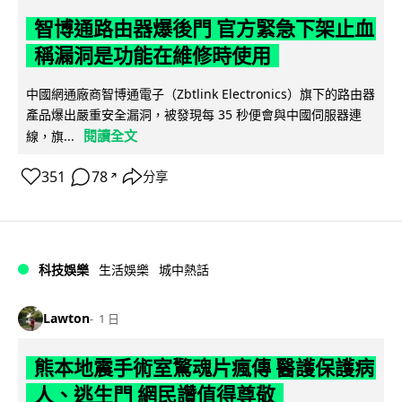
智博通路由器爆後門 官方緊急下架止血
稱漏洞是功能在維修時使用
中國網通廠商智博通電子（Zbtlink Electronics）旗下的路由器
產品爆出嚴重安全漏洞，被發現每 35 秒便會與中國伺服器連
閱讀全文
線，旗...
351
78
分享
↗
科技娛樂
生活娛樂
城中熱話
Lawton
1 日
熊本地震手術室驚魂片瘋傳 醫護保護病
人、逃生門 網民讚值得尊敬