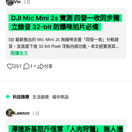
Vin
2 日
DJI Mic Mini 2s 實測 四發一收同步獨
立錄音 32-bit 防爆咪拍片必備
DJI 最新推出的 Mic Mini 2s 無線咪支援「四發一收」分軌錄
音，並首度下放 32-bit Float 浮點內錄功能。本文經實測其...
閱讀全文
251
1
分享
↗
科技娛樂
生活娛樂
城中熱話
Lawton
2 日
澤連斯基怒斥俄軍「人肉狩獵」 無人機