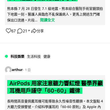
熊本縣 7 月 28 日發生 7.1 級地震，熊本綜合醫院手術室鏡頭拍
下地震一刻，醫護人員臨危不亂保護病人，更馬上開逃生門確
閱讀全文
保出口流通。片段...
67
21
分享
↗
科技娛樂
生活科技
健康
arthur
1 日
AirPods 用家注意聽力響紅燈 醫學界籲
耳機用戶謹守「60-60」鐵律
長時間高音量佩戴耳機可能導致永久性噪音性聽損。本文盤點 4
大聽力受損警號，介紹科學護耳的「60-60 原則」及 Apple 內