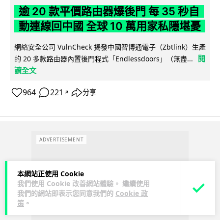
逾 20 款平價路由器爆後門 每 35 秒自
動連線回中國 全球 10 萬用家私隱堪憂
網絡安全公司 VulnCheck 揭發中國智博通電子（Zbtlink）生產
閱
的 20 多款路由器內置後門程式「Endlessdoors」（無盡...
讀全文
964
221
分享
↗
ADVERTISEMENT
本網站正使用 Cookie
我們使用 Cookie 改善網站體驗。 繼續使用
我們的網站即表示您同意我們的
Cookie 政
策
。