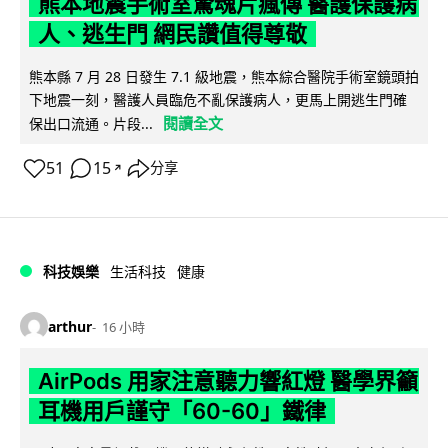
熊本地震手術室驚魂片瘋傳 醫護保護病
人、逃生門 網民讚值得尊敬
熊本縣 7 月 28 日發生 7.1 級地震，熊本綜合醫院手術室鏡頭拍
下地震一刻，醫護人員臨危不亂保護病人，更馬上開逃生門確
閱讀全文
保出口流通。片段...
51
15
分享
↗
科技娛樂
生活科技
健康
arthur
16 小時
AirPods 用家注意聽力響紅燈 醫學界籲
耳機用戶謹守「60-60」鐵律