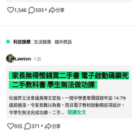
1,546
593
分享
↗
科技娛樂
生活娛樂
城中熱話
Lawton
1 日
家長無得慳錢買二手書 電子啟動碼鎖死
二手教科書 學生無法做功課
社福界立法會議員陳文宜指，一間中學書單價錢按年加 14.7%
遠超通漲，令家長難以負擔。而且電子教材啟動碼這項設計，
閱讀全文
令學生無法完成功課，二手...
935
371
分享
↗