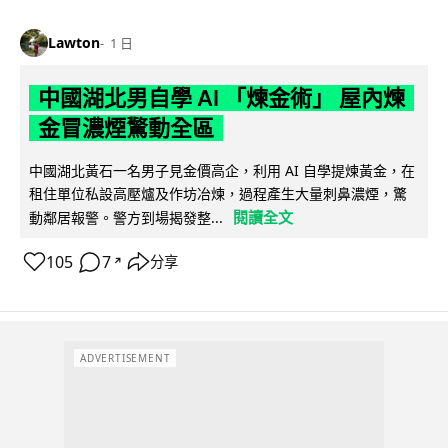
Lawton
1 日
中國湖北男自學 AI 「煉金術」 屋內煉
金冒濃煙驚動全區
中國湖北黃石一名男子見金價高企，利用 AI 自學提煉黃金，在
租住單位私設高壓爐及作坊冶煉，過程產生大量刺鼻濃煙，驚
閱讀全文
動鄰居報警。警方到場揭發整...
105
7
分享
↗
ADVERTISEMENT