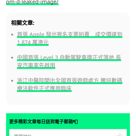
om-d-leaked-image/
相關文章:
首張 Apple 發出簽名支票拍賣 成交價達到
1,874 萬港元
中國首張 Level 3 自動駕駛車牌正式落地 長
安汽車率先啟用
浙江中醫院開出全國首張遊戲處方 騰訊數碼
療法軟件正式應用臨床
📮
更多精彩文章每日送到電子郵箱