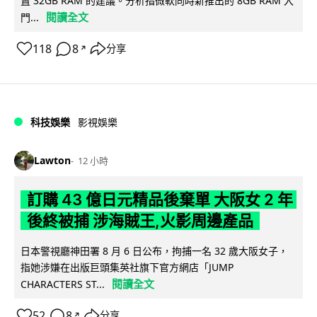
置 32GB RAM 的建議。分析指微軟同時新推出的 8GB RAM 入
閱讀全文
門...
118
8
分享
↗
科技娛樂
影視娛樂
Lawton
12 小時
訂購 43 億日元精品後棄單 大阪女 2 年
後終被捕 涉海賊王,火影周邊產品
日本警視廳神田署 8 月 6 日公布，拘捕一名 32 歲大阪女子，
指她涉嫌在出版巨頭集英社旗下官方網店「JUMP
閱讀全文
CHARACTERS ST...
52
8
分享
↗