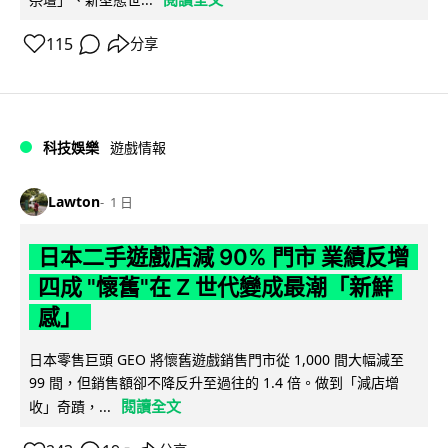
115
分享
科技娛樂
遊戲情報
Lawton
1 日
日本二手遊戲店減 90% 門市 業績反增
四成 "懷舊"在 Z 世代變成最潮「新鮮
感」
日本零售巨頭 GEO 將懷舊遊戲銷售門市從 1,000 間大幅減至
99 間，但銷售額卻不降反升至過往的 1.4 倍。做到「減店增
閱讀全文
收」奇蹟，...