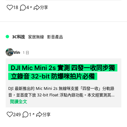
18
4
分享
↗
3C科技
家居無線
影音產品
Vin
1 日
DJI Mic Mini 2s 實測 四發一收同步獨
立錄音 32-bit 防爆咪拍片必備
DJI 最新推出的 Mic Mini 2s 無線咪支援「四發一收」分軌錄
音，並首度下放 32-bit Float 浮點內錄功能。本文經實測其...
閱讀全文
249
1
分享
↗