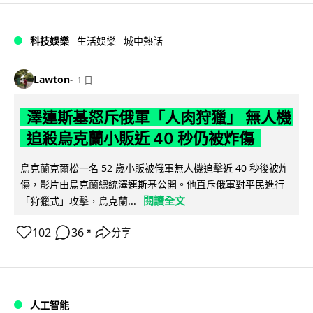
科技娛樂
生活娛樂
城中熱話
Lawton
1 日
澤連斯基怒斥俄軍「人肉狩獵」 無人機
追殺烏克蘭小販近 40 秒仍被炸傷
烏克蘭克爾松一名 52 歲小販被俄軍無人機追擊近 40 秒後被炸
傷，影片由烏克蘭總統澤連斯基公開。他直斥俄軍對平民進行
閱讀全文
「狩獵式」攻擊，烏克蘭...
102
36
分享
↗
人工智能