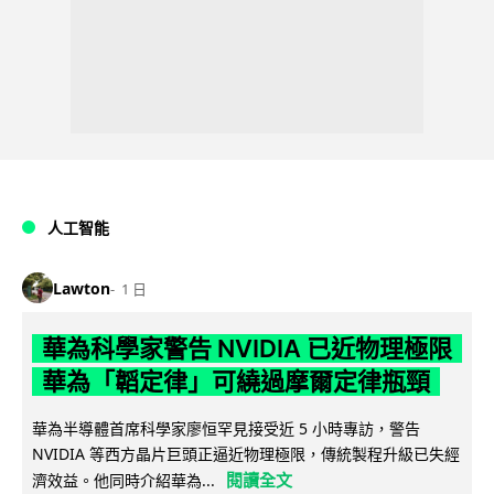
人工智能
Lawton
1 日
華為科學家警告 NVIDIA 已近物理極限
華為「韜定律」可繞過摩爾定律瓶頸
華為半導體首席科學家廖恒罕見接受近 5 小時專訪，警告
NVIDIA 等西方晶片巨頭正逼近物理極限，傳統製程升級已失經
閱讀全文
濟效益。他同時介紹華為...