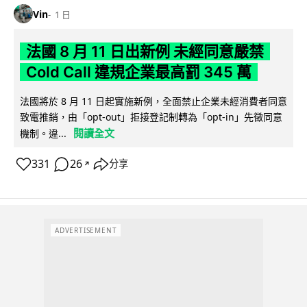
Vin
1 日
法國 8 月 11 日出新例 未經同意嚴禁
Cold Call 違規企業最高罰 345 萬
法國將於 8 月 11 日起實施新例，全面禁止企業未經消費者同意
致電推銷，由「opt-out」拒接登記制轉為「opt-in」先徵同意
閱讀全文
機制。違...
331
26
分享
↗
ADVERTISEMENT