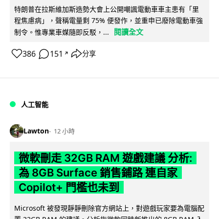
特朗普在拉斯維加斯造勢大會上公開嘲諷電動車車主患有「里
程焦慮病」，聲稱電量剩 75% 便發作，並重申已廢除電動車強
閱讀全文
制令。惟專業車媒隨即反駁，...
386
151
分享
↗
人工智能
Lawton
12 小時
微軟刪走 32GB RAM 遊戲建議 分析:
為 8GB Surface 銷售鋪路 連自家
Copilot+ 門檻也未到
Microsoft 被發現靜靜刪除官方網站上，對遊戲玩家要為電腦配