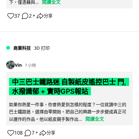
閱讀全文
下，僅憑藉與...
37
2
分享
↗
商業科技
3D 打印
Vin
7 小時
中三巴士鐵路迷 自製紙皮遙控巴士 門,
水撥識郁 + 實時GPS報站
如果你熱愛一件事，你會熱愛到怎樣的程度？一位就讀中三的
巴士鐵路迷，選擇由零開始，把自己的興趣一步步變成真正可
閱讀全文
以運作的作品。他以紙皮親手製作出...
108
7
分享
↗