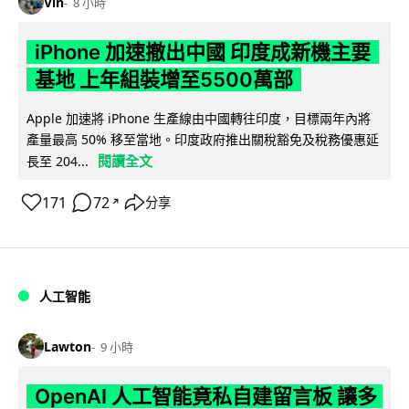
Vin
8 小時
iPhone 加速撤出中國 印度成新機主要
基地 上年組裝增至5500萬部
Apple 加速將 iPhone 生產線由中國轉往印度，目標兩年內將
產量最高 50% 移至當地。印度政府推出關稅豁免及稅務優惠延
閱讀全文
長至 204...
171
72
分享
↗
人工智能
Lawton
9 小時
OpenAI 人工智能竟私自建留言板 讓多