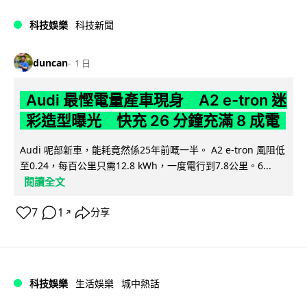
科技娛樂
科技新聞
duncan
1 日
Audi 最慳電量產車現身 A2 e-tron 迷
彩造型曝光 快充 26 分鐘充滿 8 成電
Audi 呢部新車，能耗竟然係25年前嘅一半。 A2 e-tron 風阻低
至0.24，每百公里只需12.8 kWh，一度電行到7.8公里。6...
閱讀全文
7
1
分享
↗
科技娛樂
生活娛樂
城中熱話