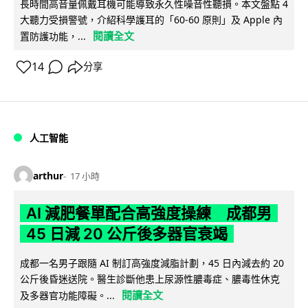
長時間高音量佩戴耳機可能導致永久性噪音性聽損。本文盤點 4
大聽力受損警號，介紹科學護耳的「60-60 原則」及 Apple 內
閱讀全文
置防護功能，...
14
分享
人工智能
arthur
17 小時
AI 減肥餐單配合高強度操練 成都男
45 日減 20 公斤後多器官衰竭
成都一名男子跟隨 AI 制訂高強度減脂計劃，45 日內減去約 20
公斤後昏迷送院。醫生診斷他患上尿源性膿毒症、膿毒性休克
閱讀全文
及多器官功能障礙。...