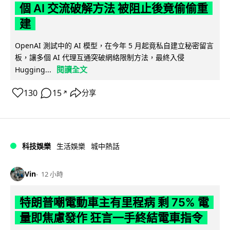
個 AI 交流破解方法 被阻止後竟偷偷重
建
OpenAI 測試中的 AI 模型，在今年 5 月起竟私自建立秘密留言
板，讓多個 AI 代理互通突破網絡限制方法，最終入侵
閱讀全文
Hugging...
130
15
分享
↗
科技娛樂
生活娛樂
城中熱話
Vin
12 小時
特朗普嘲電動車主有里程病 剩 75% 電
量即焦慮發作 狂言一手終結電車指令