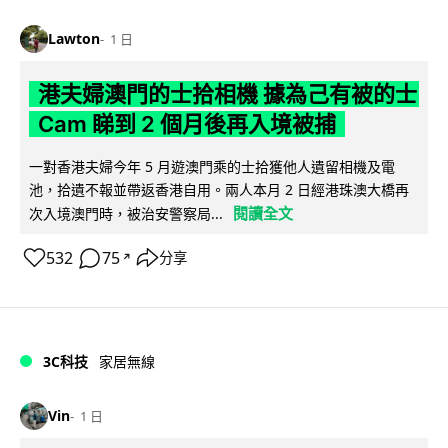
Lawton
1 日
港夫婦澳門的士拾相機 據為己有被的士
Cam 睇到 2 個月後再入境被捕
一對香港夫婦今年 5 月遊澳門乘的士拾獲他人遺留相機及電
池，拾遺不報並帶返香港自用。兩人本月 2 日經港珠澳大橋再
閱讀全文
次入境澳門時，被治安警察局...
532
75
分享
↗
3C科技
家居無線
Vin
1 日