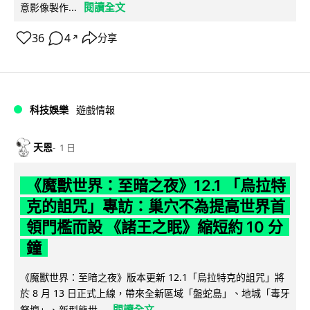
閱讀全文
意影像製作...
36
4
分享
↗
科技娛樂
遊戲情報
天恩
1 日
《魔獸世界：至暗之夜》12.1 「烏拉特
克的詛咒」專訪：巢穴不為提高世界首
領門檻而設 《諸王之眠》縮短約 10 分
鐘
《魔獸世界：至暗之夜》版本更新 12.1「烏拉特克的詛咒」將
於 8 月 13 日正式上線，帶來全新區域「盤蛇島」、地城「毒牙
閱讀全文
祭壇」、新型態世...