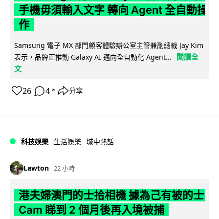
手機毋須輸入文字 轉向 Agent 全自動操
作
Samsung 電子 MX 部門顧客體驗辦公室主管兼副總裁 Jay Kim
閱讀全
表示，品牌正推動 Galaxy AI 邁向全自動化 Agent...
文
26
4
分享
↗
科技娛樂
生活娛樂
城中熱話
Lawton
22 小時
港夫婦澳門的士拾相機 據為己有被的士
Cam 睇到 2 個月後再入境被捕