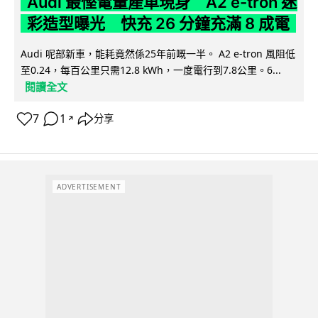
Audi 最慳電量產車現身 A2 e-tron 迷
彩造型曝光 快充 26 分鐘充滿 8 成電
Audi 呢部新車，能耗竟然係25年前嘅一半。 A2 e-tron 風阻低
至0.24，每百公里只需12.8 kWh，一度電行到7.8公里。6...
閱讀全文
7
1
分享
↗
ADVERTISEMENT