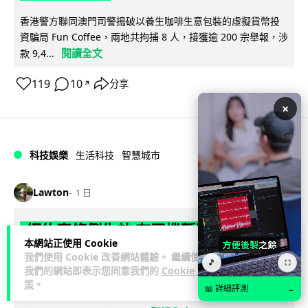
香港警方聯同澳門司警搗破以養生咖啡生意包裝的虛擬貨幣投
資騙局 Fun Coffee，兩地共拘捕 8 人，接獲逾 200 宗舉報，涉
閱讀全文
款 9,4...
119
10
分享
↗
×
科技娛樂
生活科技
智慧城市
Lawton
1 日
網約車條例生效 有司機暫時停工避風頭
本網站正使用 Cookie
的士業界籲白牌 "改邪歸正"
我們使用 Cookie 改善網站體驗。 繼續使用
🎵
⛶
我們的網站即表示您同意我們的
Cookie 政
規管網約車法例大部分條文已於 8 月 3 日生效，的士業界就期
策
。
📖 詳細評測
→
望白牌車司機，能夠「改邪歸正」回流駕駛的士。新例大幅提