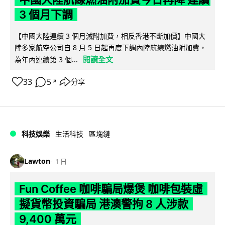
3 個月下調
【中國大陸連續 3 個月減附加費，相反香港不斷加價】中國大
陸多家航空公司自 8 月 5 日起再度下調內陸航線燃油附加費，
閱讀全文
為年內連續第 3 個...
33
5
分享
↗
科技娛樂
生活科技
區塊鏈
Lawton
1 日
Fun Coffee 咖啡騙局爆煲 咖啡包裝虛
擬貨幣投資騙局 港澳警拘 8 人涉款
9,400 萬元