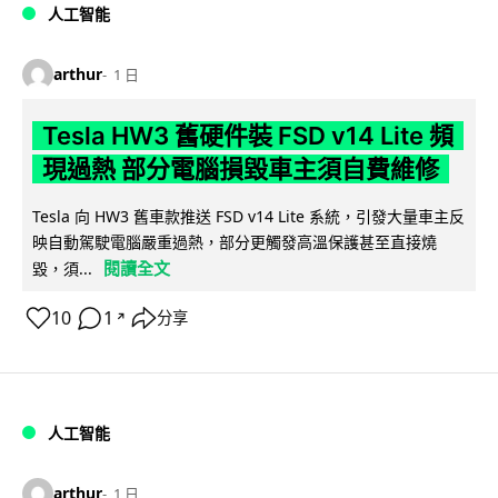
人工智能
arthur
1 日
Tesla HW3 舊硬件裝 FSD v14 Lite 頻
現過熱 部分電腦損毀車主須自費維修
Tesla 向 HW3 舊車款推送 FSD v14 Lite 系統，引發大量車主反
映自動駕駛電腦嚴重過熱，部分更觸發高溫保護甚至直接燒
閱讀全文
毀，須...
10
1
分享
↗
人工智能
arthur
1 日