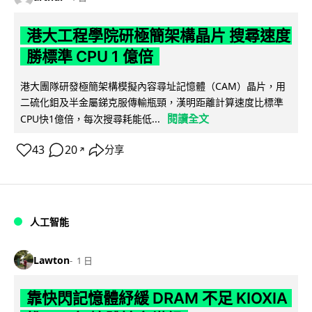
港大工程學院研極簡架構晶片 搜尋速度
勝標準 CPU 1 億倍
港大團隊研發極簡架構模擬內容尋址記憶體（CAM）晶片，用
二硫化鉬及半金屬銻克服傳輸瓶頸，漢明距離計算速度比標準
閱讀全文
CPU快1億倍，每次搜尋耗能低...
43
20
分享
↗
人工智能
Lawton
1 日
靠快閃記憶體紓緩 DRAM 不足 KIOXIA