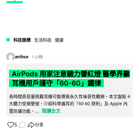
科技娛樂
生活科技
健康
arthur
1 小時
AirPods 用家注意聽力響紅燈 醫學界籲
耳機用戶謹守「60-60」鐵律
長時間高音量佩戴耳機可能導致永久性噪音性聽損。本文盤點 4
大聽力受損警號，介紹科學護耳的「60-60 原則」及 Apple 內
閱讀全文
置防護功能，...
5
分享