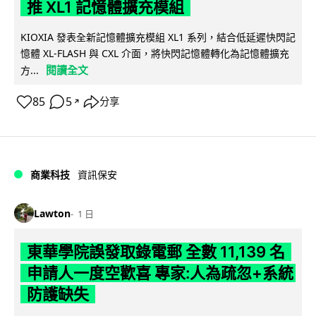
推 XL1 記憶體擴充模組
KIOXIA 發表全新記憶體擴充模組 XL1 系列，結合低延遲快閃記
憶體 XL-FLASH 與 CXL 介面，將快閃記憶體轉化為記憶體擴充
閱讀全文
方...
85
5
分享
↗
商業科技
資訊保安
Lawton
1 日
東華學院誤發取錄電郵 全數 11,139 名
申請人一度空歡喜 專家:人為疏忽+系統
防護缺失