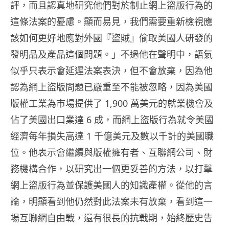
評，而且認真地研究他們對於制止網上盜版行為的
這條法案的憂慮。顯而易見，我們需要重新檢視應
該如何更好地應對外國『盜賊』偷取美國人研發的
發明品及產品這個問題。」不過他在聲明中，語氣
似乎只表示會延遲法案表決，但不會放棄，因為他
認為網上盜版問題已嚴重至不能被忽略，因為美國
版權工業為市場提供了 1,900 萬美元的就業機會及
佔了美國出口業達 6 成，而網上盜版行為就令美國
經濟每年損失高達 1 千億美元及數以千計的美國職
位。他表示會繼續與版權擁有者、互聯網公司、財
務機構合作，以研究出一個更妥善的方法，以打擊
網上盜版行為並保護美國人的知識產權。從他的言
論，明顯看到他仍然對此法案未有放棄，看到這一
場互聯網自由戰，還有很長的抗戰期，始終歷史告