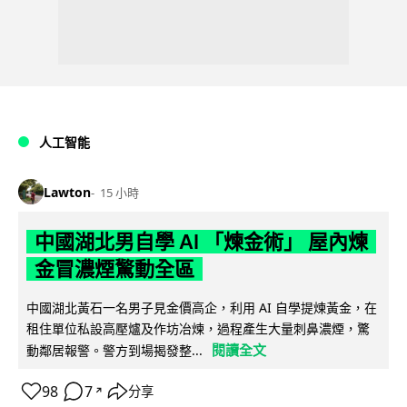
人工智能
Lawton
15 小時
中國湖北男自學 AI 「煉金術」 屋內煉
金冒濃煙驚動全區
中國湖北黃石一名男子見金價高企，利用 AI 自學提煉黃金，在
租住單位私設高壓爐及作坊冶煉，過程產生大量刺鼻濃煙，驚
閱讀全文
動鄰居報警。警方到場揭發整...
98
7
分享
↗