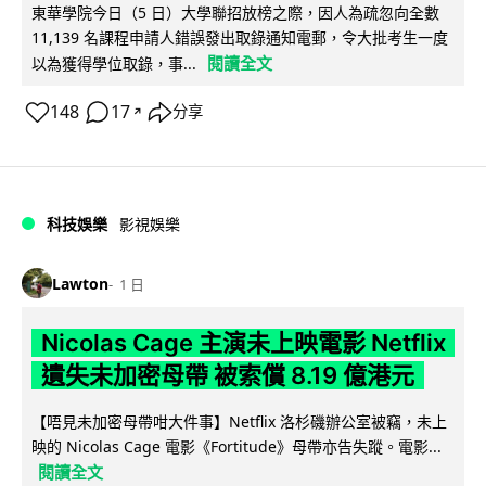
東華學院今日（5 日）大學聯招放榜之際，因人為疏忽向全數
11,139 名課程申請人錯誤發出取錄通知電郵，令大批考生一度
閱讀全文
以為獲得學位取錄，事...
148
17
分享
↗
科技娛樂
影視娛樂
Lawton
1 日
Nicolas Cage 主演未上映電影 Netflix
遺失未加密母帶 被索償 8.19 億港元
【唔見未加密母帶咁大件事】Netflix 洛杉磯辦公室被竊，未上
映的 Nicolas Cage 電影《Fortitude》母帶亦告失蹤。電影...
閱讀全文