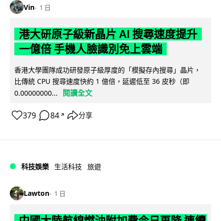
Vin
1 日
港大研原子級新晶片 AI 搜尋速度提升
一億倍 手機人臉識別免上雲端
香港大學團隊成功研發原子級厚度的「模擬存內搜尋」晶片，
比傳統 CPU 搜尋速度快約 1 億倍，延遲低至 36 皮秒（即
閱讀全文
0.00000000...
379
84
分享
↗
科技娛樂
生活科技
旅遊
Lawton
1 日
中國大陸航線燃油附加費今日再降 連續