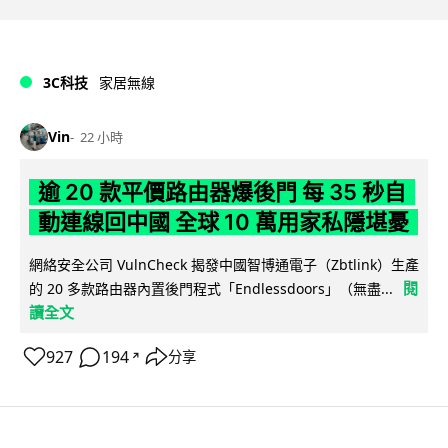
3C科技
家居無線
Vin
22 小時
逾 20 款平價路由器爆後門 每 35 秒自
動連線回中國 全球 10 萬用家私隱堪憂
網絡安全公司 VulnCheck 揭發中國智博通電子（Zbtlink）生產
閱
的 20 多款路由器內置後門程式「Endlessdoors」（無盡...
讀全文
927
194
分享
↗