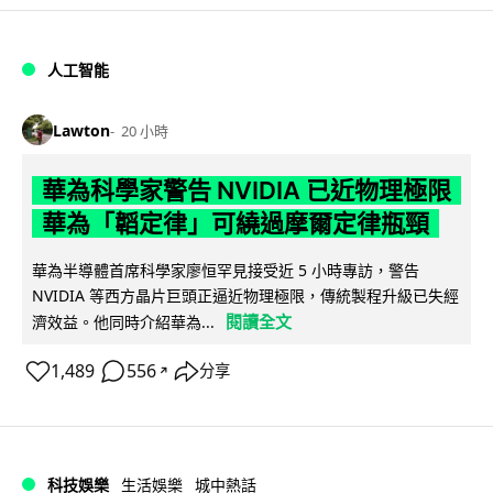
人工智能
Lawton
20 小時
華為科學家警告 NVIDIA 已近物理極限
華為「韜定律」可繞過摩爾定律瓶頸
華為半導體首席科學家廖恒罕見接受近 5 小時專訪，警告
NVIDIA 等西方晶片巨頭正逼近物理極限，傳統製程升級已失經
閱讀全文
濟效益。他同時介紹華為...
1,489
556
分享
↗
科技娛樂
生活娛樂
城中熱話