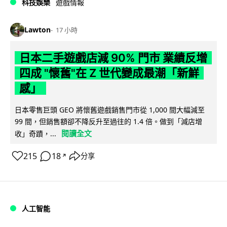
科技娛樂
遊戲情報
Lawton
17 小時
日本二手遊戲店減 90% 門市 業績反增
四成 "懷舊"在 Z 世代變成最潮「新鮮
感」
日本零售巨頭 GEO 將懷舊遊戲銷售門市從 1,000 間大幅減至
99 間，但銷售額卻不降反升至過往的 1.4 倍。做到「減店增
閱讀全文
收」奇蹟，...
215
18
分享
↗
人工智能