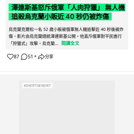
澤連斯基怒斥俄軍「人肉狩獵」 無人機
追殺烏克蘭小販近 40 秒仍被炸傷
烏克蘭克爾松一名 52 歲小販被俄軍無人機追擊近 40 秒後被炸
傷，影片由烏克蘭總統澤連斯基公開。他直斥俄軍對平民進行
閱讀全文
「狩獵式」攻擊，烏克蘭...
87
51
分享
↗
ADVERTISEMENT