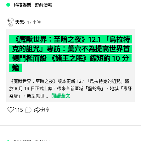
科技娛樂
遊戲情報
天恩
17 小時
《魔獸世界：至暗之夜》12.1 「烏拉特
克的詛咒」專訪：巢穴不為提高世界首
領門檻而設 《諸王之眠》縮短約 10 分
鐘
《魔獸世界：至暗之夜》版本更新 12.1「烏拉特克的詛咒」將
於 8 月 13 日正式上線，帶來全新區域「盤蛇島」、地城「毒牙
閱讀全文
祭壇」、新型態世...
115
分享