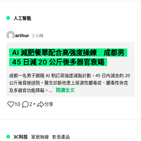
人工智能
arthur
2 小時
AI 減肥餐單配合高強度操練 成都男
45 日減 20 公斤後多器官衰竭
成都一名男子跟隨 AI 制訂高強度減脂計劃，45 日內減去約 20
公斤後昏迷送院。醫生診斷他患上尿源性膿毒症、膿毒性休克
閱讀全文
及多器官功能障礙。...
10
2
分享
↗
3C科技
家居無線
影音產品