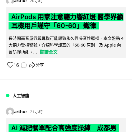
arthur
20 小時
AirPods 用家注意聽力響紅燈 醫學界籲
耳機用戶謹守「60-60」鐵律
長時間高音量佩戴耳機可能導致永久性噪音性聽損。本文盤點 4
大聽力受損警號，介紹科學護耳的「60-60 原則」及 Apple 內
閱讀全文
置防護功能，...
16
分享
人工智能
arthur
21 小時
AI 減肥餐單配合高強度操練 成都男