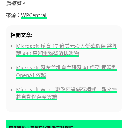
個道歉。
來源：
WPCentral
相關文章:
Microsoft 斥資 17 億美元投入低碳環保 將埋
藏 490 萬噸生物殘渣排泄物
Microsoft 發布首批自主研發 AI 模型 擺脫對
OpenAI 依賴
Microsoft Word 更改預設儲存模式 新文件
將自動儲存至雲端
更多精彩文章每日送到電子郵箱