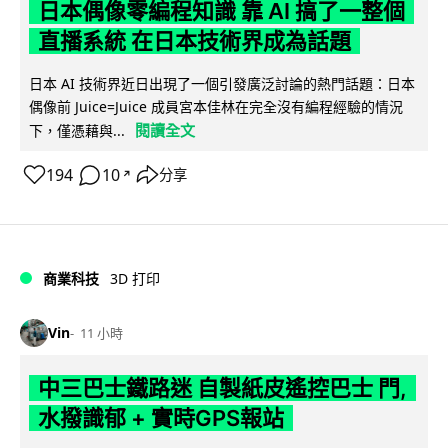
日本偶像零編程知識 靠 AI 搞了一整個
直播系統 在日本技術界成為話題
日本 AI 技術界近日出現了一個引發廣泛討論的熱門話題：日本
偶像前 Juice=Juice 成員宮本佳林在完全沒有編程經驗的情況
閱讀全文
下，僅憑藉與...
194
10
分享
↗
商業科技
3D 打印
Vin
11 小時
中三巴士鐵路迷 自製紙皮遙控巴士 門,
水撥識郁 + 實時GPS報站