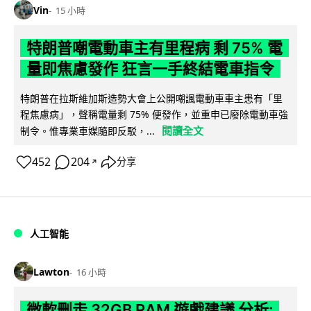
Vin
15 小時
特朗普嘲電動車主有里程病 剩 75% 電
量即焦慮發作 狂言一手終結電車指令
特朗普在拉斯維加斯造勢大會上公開嘲諷電動車車主患有「里
程焦慮病」，聲稱電量剩 75% 便發作，並重申已廢除電動車強
閱讀全文
制令。惟專業車媒隨即反駁，...
452
204
分享
↗
人工智能
Lawton
16 小時
微軟刪走 32GB RAM 遊戲建議 分析: