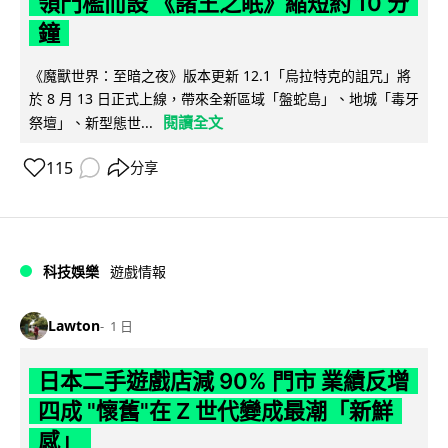
領門檻而設 《諸王之眠》縮短約 10 分
鐘
《魔獸世界：至暗之夜》版本更新 12.1「烏拉特克的詛咒」將
於 8 月 13 日正式上線，帶來全新區域「盤蛇島」、地城「毒牙
閱讀全文
祭壇」、新型態世...
115
分享
科技娛樂
遊戲情報
Lawton
1 日
日本二手遊戲店減 90% 門市 業績反增
四成 "懷舊"在 Z 世代變成最潮「新鮮
感」