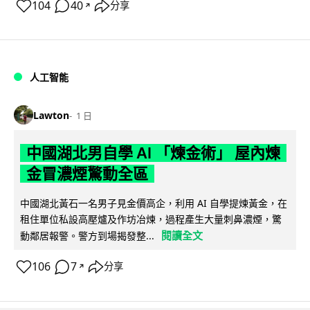
104
40
分享
↗
人工智能
Lawton
1 日
中國湖北男自學 AI 「煉金術」 屋內煉
金冒濃煙驚動全區
中國湖北黃石一名男子見金價高企，利用 AI 自學提煉黃金，在
租住單位私設高壓爐及作坊冶煉，過程產生大量刺鼻濃煙，驚
閱讀全文
動鄰居報警。警方到場揭發整...
106
7
分享
↗