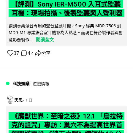
【評測】Sony IER-M500 入耳式監聽
耳機：現場拍攝、後製監聽與人聲利器
談到專業混音專用的聲音監聽耳機，Sony 經典 MDR-7506 到
MDR-M1 專業錄音室耳機都為人熟悉。而現在舞台製作者與創
閱讀全文
意影像製作...
37
4
分享
↗
科技娛樂
遊戲情報
天恩
1 日
《魔獸世界：至暗之夜》12.1 「烏拉特
克的詛咒」專訪：巢穴不為提高世界首