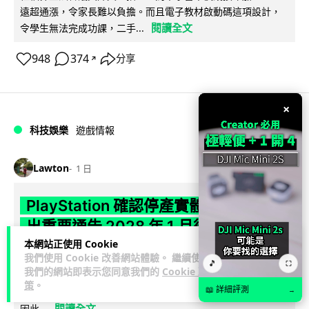
遠超通漲，令家長難以負擔。而且電子教材啟動碼這項設計，
閱讀全文
令學生無法完成功課，二手...
948
374
分享
↗
×
科技娛樂
遊戲情報
Lawton
1 日
PlayStation 確認停產實體光碟 包裝印
出重要通告 2028 年 1 月後不出光碟遊
本網站正使用 Cookie
戲
我們使用 Cookie 改善網站體驗。 繼續使用
🎵
⛶
我們的網站即表示您同意我們的
Cookie 政
Sony 已在 PS5 主機包裝加貼提示貼紙，重申官方 7 月已公布
策
。
📖 詳細評測
計劃：2028 年 1 月起停產新遊戲實體光碟。分析師預期 PS6
→
閱讀全文
因此...