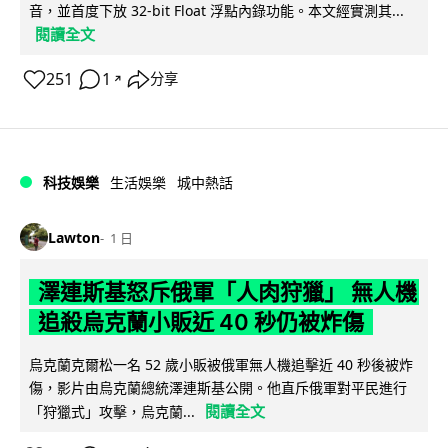
音，並首度下放 32-bit Float 浮點內錄功能。本文經實測其...
閱讀全文
251
1
分享
↗
科技娛樂
生活娛樂
城中熱話
Lawton
1 日
澤連斯基怒斥俄軍「人肉狩獵」 無人機
追殺烏克蘭小販近 40 秒仍被炸傷
烏克蘭克爾松一名 52 歲小販被俄軍無人機追擊近 40 秒後被炸
傷，影片由烏克蘭總統澤連斯基公開。他直斥俄軍對平民進行
閱讀全文
「狩獵式」攻擊，烏克蘭...