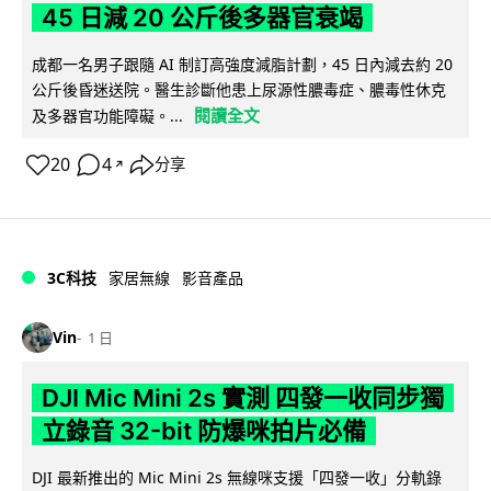
45 日減 20 公斤後多器官衰竭
成都一名男子跟隨 AI 制訂高強度減脂計劃，45 日內減去約 20
公斤後昏迷送院。醫生診斷他患上尿源性膿毒症、膿毒性休克
閱讀全文
及多器官功能障礙。...
20
4
分享
↗
3C科技
家居無線
影音產品
Vin
1 日
DJI Mic Mini 2s 實測 四發一收同步獨
立錄音 32-bit 防爆咪拍片必備
DJI 最新推出的 Mic Mini 2s 無線咪支援「四發一收」分軌錄