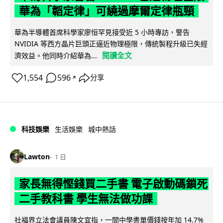
華為「韜定律」可繞過摩爾定律瓶頸
華為半導體首席科學家廖恒罕見接受近 5 小時專訪，警告
NVIDIA 等西方晶片巨頭正逼近物理極限，傳統製程升級已失經
閱讀全文
濟效益。他同時介紹華為...
1,554
596
分享
↗
科技娛樂
生活娛樂
城中熱話
Lawton
1 日
家長無得慳錢買二手書 電子啟動碼鎖死
二手教科書 學生無法做功課
社福界立法會議員陳文宜指，一間中學書單價錢按年加 14.7%