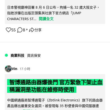
日本警視廳神田署 8 月 6 日公布，拘捕一名 32 歲大阪女子，
指她涉嫌在出版巨頭集英社旗下官方網店「JUMP
閱讀全文
CHARACTERS ST...
55
8
分享
↗
商業科技
資訊保安
Vin
17 小時
智博通路由器爆後門 官方緊急下架止血
稱漏洞是功能在維修時使用
中國網通廠商智博通電子（Zbtlink Electronics）旗下的路由器
產品爆出嚴重安全漏洞，被發現每 35 秒便會與中國伺服器連