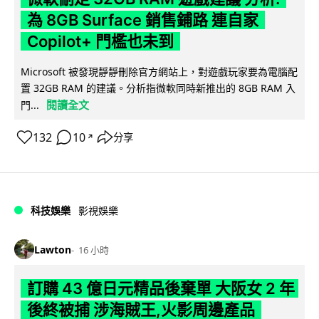
為 8GB Surface 銷售鋪路 連自家
Copilot+ 門檻也未到
Microsoft 被發現靜靜刪除官方網站上，對遊戲玩家要為電腦配
置 32GB RAM 的建議。分析指微軟同時新推出的 8GB RAM 入
閱讀全文
門...
132
10
分享
↗
科技娛樂
影視娛樂
Lawton
16 小時
訂購 43 億日元精品後棄單 大阪女 2 年
後終被捕 涉海賊王,火影周邊產品