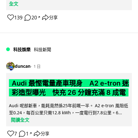
全文
139
20
分享
↗
科技娛樂
科技新聞
duncan
1 日
Audi 最慳電量產車現身 A2 e-tron 迷
彩造型曝光 快充 26 分鐘充滿 8 成電
Audi 呢部新車，能耗竟然係25年前嘅一半。 A2 e-tron 風阻低
至0.24，每百公里只需12.8 kWh，一度電行到7.8公里。6...
閱讀全文
7
1
分享
↗