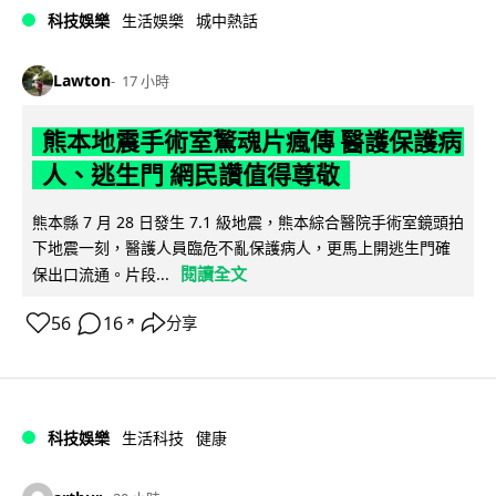
科技娛樂
生活娛樂
城中熱話
Lawton
17 小時
熊本地震手術室驚魂片瘋傳 醫護保護病
人、逃生門 網民讚值得尊敬
熊本縣 7 月 28 日發生 7.1 級地震，熊本綜合醫院手術室鏡頭拍
下地震一刻，醫護人員臨危不亂保護病人，更馬上開逃生門確
閱讀全文
保出口流通。片段...
56
16
分享
↗
科技娛樂
生活科技
健康