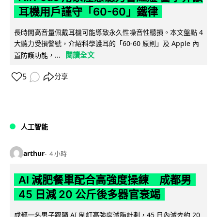
耳機用戶謹守「60-60」鐵律
長時間高音量佩戴耳機可能導致永久性噪音性聽損。本文盤點 4
大聽力受損警號，介紹科學護耳的「60-60 原則」及 Apple 內
閱讀全文
置防護功能，...
5
分享
人工智能
arthur
4 小時
AI 減肥餐單配合高強度操練 成都男
45 日減 20 公斤後多器官衰竭
成都一名男子跟隨 AI 制訂高強度減脂計劃，45 日內減去約 20