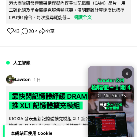
港大團隊研發極簡架構模擬內容尋址記憶體（CAM）晶片，用
二硫化鉬及半金屬銻克服傳輸瓶頸，漢明距離計算速度比標準
閱讀全文
CPU快1億倍，每次搜尋耗能低...
43
20
分享
↗
人工智能
×
Lawton
1 日
靠快閃記憶體紓緩 DRAM 不足 KIOXIA
推 XL1 記憶體擴充模組
KIOXIA 發表全新記憶體擴充模組 XL1 系列，結合低延遲快閃記
憶體 XL-FLASH 與 CXL 介面，將快閃記憶體轉化為記憶體擴充
閱讀全文
方...
本網站正使用 Cookie