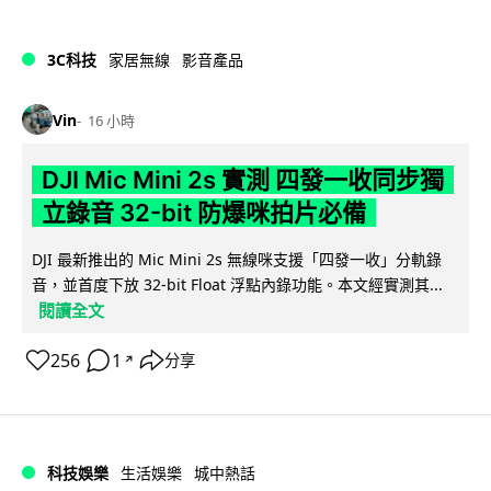
3C科技
家居無線
影音產品
Vin
16 小時
DJI Mic Mini 2s 實測 四發一收同步獨
立錄音 32-bit 防爆咪拍片必備
DJI 最新推出的 Mic Mini 2s 無線咪支援「四發一收」分軌錄
音，並首度下放 32-bit Float 浮點內錄功能。本文經實測其...
閱讀全文
256
1
分享
↗
科技娛樂
生活娛樂
城中熱話