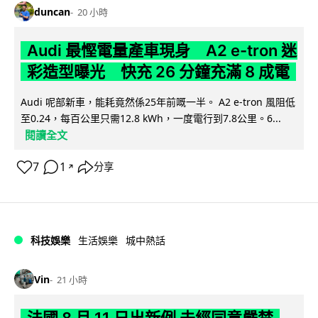
duncan
20 小時
Audi 最慳電量產車現身 A2 e-tron 迷
彩造型曝光 快充 26 分鐘充滿 8 成電
Audi 呢部新車，能耗竟然係25年前嘅一半。 A2 e-tron 風阻低
至0.24，每百公里只需12.8 kWh，一度電行到7.8公里。6...
閱讀全文
7
1
分享
↗
科技娛樂
生活娛樂
城中熱話
Vin
21 小時