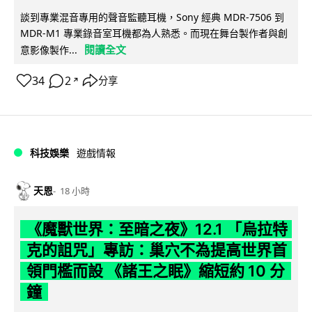
談到專業混音專用的聲音監聽耳機，Sony 經典 MDR-7506 到
MDR-M1 專業錄音室耳機都為人熟悉。而現在舞台製作者與創
閱讀全文
意影像製作...
34
2
分享
↗
科技娛樂
遊戲情報
天恩
18 小時
《魔獸世界：至暗之夜》12.1 「烏拉特
克的詛咒」專訪：巢穴不為提高世界首
領門檻而設 《諸王之眠》縮短約 10 分
鐘