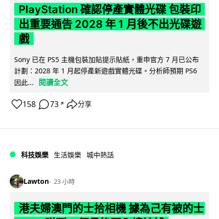
PlayStation 確認停產實體光碟 包裝印
出重要通告 2028 年 1 月後不出光碟遊
戲
Sony 已在 PS5 主機包裝加貼提示貼紙，重申官方 7 月已公布
計劃：2028 年 1 月起停產新遊戲實體光碟。分析師預期 PS6
閱讀全文
因此...
158
73
分享
↗
科技娛樂
生活娛樂
城中熱話
Lawton
23 小時
港夫婦澳門的士拾相機 據為己有被的士