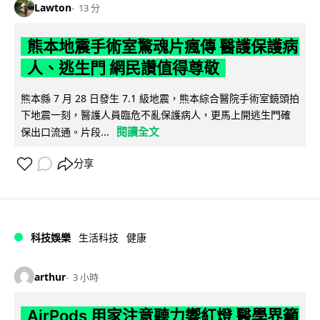
Lawton
13 分
熊本地震手術室驚魂片瘋傳 醫護保護病
人、逃生門 網民讚值得尊敬
熊本縣 7 月 28 日發生 7.1 級地震，熊本綜合醫院手術室鏡頭拍
下地震一刻，醫護人員臨危不亂保護病人，更馬上開逃生門確
閱讀全文
保出口流通。片段...
分享
科技娛樂
生活科技
健康
arthur
3 小時
AirPods 用家注意聽力響紅燈 醫學界籲