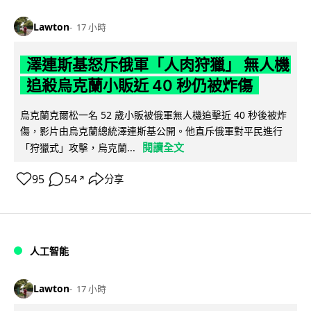
Lawton
17 小時
澤連斯基怒斥俄軍「人肉狩獵」 無人機
追殺烏克蘭小販近 40 秒仍被炸傷
烏克蘭克爾松一名 52 歲小販被俄軍無人機追擊近 40 秒後被炸
傷，影片由烏克蘭總統澤連斯基公開。他直斥俄軍對平民進行
閱讀全文
「狩獵式」攻擊，烏克蘭...
95
54
分享
↗
人工智能
Lawton
17 小時