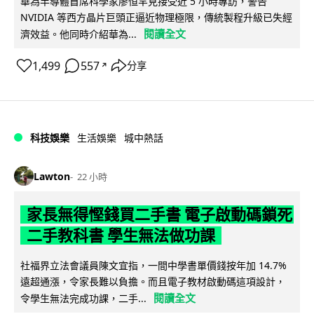
華為半導體首席科學家廖恒罕見接受近 5 小時專訪，警告
NVIDIA 等西方晶片巨頭正逼近物理極限，傳統製程升級已失經
閱讀全文
濟效益。他同時介紹華為...
1,499
557
分享
↗
科技娛樂
生活娛樂
城中熱話
Lawton
22 小時
家長無得慳錢買二手書 電子啟動碼鎖死
二手教科書 學生無法做功課
社福界立法會議員陳文宜指，一間中學書單價錢按年加 14.7%
遠超通漲，令家長難以負擔。而且電子教材啟動碼這項設計，
閱讀全文
令學生無法完成功課，二手...