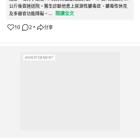
公斤後昏迷送院。醫生診斷他患上尿源性膿毒症、膿毒性休克
閱讀全文
及多器官功能障礙。...
10
2
分享
↗
ADVERTISEMENT