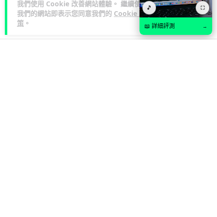
我們使用 Cookie 改善網站體驗。 繼續使用
🎵
⛶
我們的網站即表示您同意我們的
Cookie 政
85
5
分享
↗
策
。
📖 詳細評測
→
商業科技
資訊保安
Lawton
1 日
東華學院誤發取錄電郵 全數 11,139 名
申請人一度空歡喜 專家:人為疏忽+系統
防護缺失
東華學院今日（5 日）大學聯招放榜之際，因人為疏忽向全數
11,139 名課程申請人錯誤發出取錄通知電郵，令大批考生一度
閱讀全文
以為獲得學位取錄，事...
149
17
分享
↗