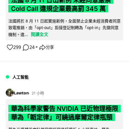
法國 8 月 11 日出新例 未經同意嚴禁
Cold Call 違規企業最高罰 345 萬
法國將於 8 月 11 日起實施新例，全面禁止企業未經消費者同意
致電推銷，由「opt-out」拒接登記制轉為「opt-in」先徵同意
閱讀全文
機制。違...
299
24
分享
↗
人工智能
Lawton
21 小時
華為科學家警告 NVIDIA 已近物理極限
華為「韜定律」可繞過摩爾定律瓶頸