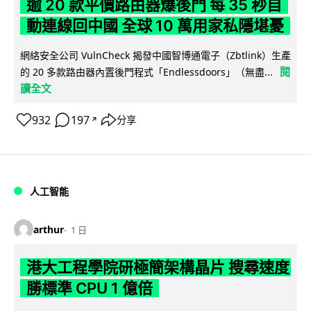
逾 20 款平價路由器爆後門 每 35 秒自
動連線回中國 全球 10 萬用家私隱堪憂
網絡安全公司 VulnCheck 揭發中國智博通電子（Zbtlink）生產
閱
的 20 多款路由器內置後門程式「Endlessdoors」（無盡...
讀全文
932
197
分享
↗
人工智能
arthur
1 日
港大工程學院研極簡架構晶片 搜尋速度
勝標準 CPU 1 億倍