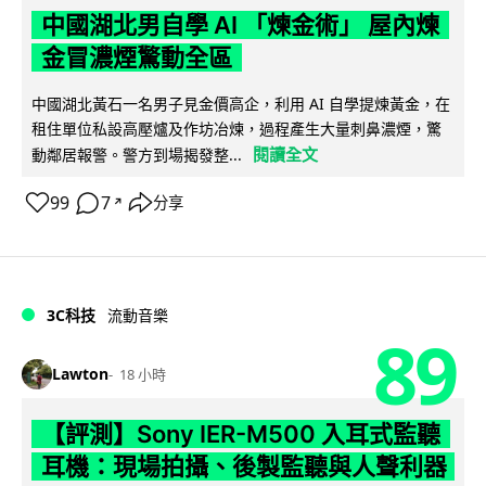
中國湖北男自學 AI 「煉金術」 屋內煉
金冒濃煙驚動全區
中國湖北黃石一名男子見金價高企，利用 AI 自學提煉黃金，在
租住單位私設高壓爐及作坊冶煉，過程產生大量刺鼻濃煙，驚
閱讀全文
動鄰居報警。警方到場揭發整...
99
7
分享
↗
3C科技
流動音樂
89
Lawton
18 小時
【評測】Sony IER-M500 入耳式監聽
耳機：現場拍攝、後製監聽與人聲利器