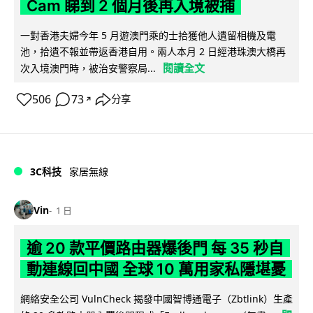
Cam 睇到 2 個月後再入境被捕
一對香港夫婦今年 5 月遊澳門乘的士拾獲他人遺留相機及電
池，拾遺不報並帶返香港自用。兩人本月 2 日經港珠澳大橋再
閱讀全文
次入境澳門時，被治安警察局...
506
73
分享
↗
3C科技
家居無線
Vin
1 日
逾 20 款平價路由器爆後門 每 35 秒自
動連線回中國 全球 10 萬用家私隱堪憂
網絡安全公司 VulnCheck 揭發中國智博通電子（Zbtlink）生產