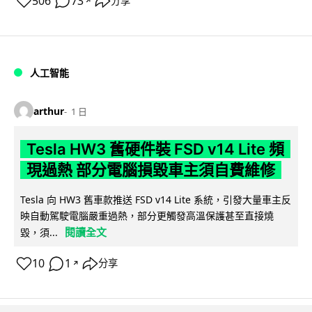
506
73
分享
↗
人工智能
arthur
1 日
Tesla HW3 舊硬件裝 FSD v14 Lite 頻
現過熱 部分電腦損毀車主須自費維修
Tesla 向 HW3 舊車款推送 FSD v14 Lite 系統，引發大量車主反
映自動駕駛電腦嚴重過熱，部分更觸發高溫保護甚至直接燒
閱讀全文
毀，須...
10
1
分享
↗