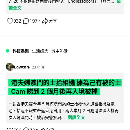
閱
的 20 多款路由器內置後門程式「Endlessdoors」（無盡...
讀全文
932
197
分享
↗
科技娛樂
生活娛樂
城中熱話
Lawton
23 小時
港夫婦澳門的士拾相機 據為己有被的士
Cam 睇到 2 個月後再入境被捕
一對香港夫婦今年 5 月遊澳門乘的士拾獲他人遺留相機及電
池，拾遺不報並帶返香港自用。兩人本月 2 日經港珠澳大橋再
閱讀全文
次入境澳門時，被治安警察局...