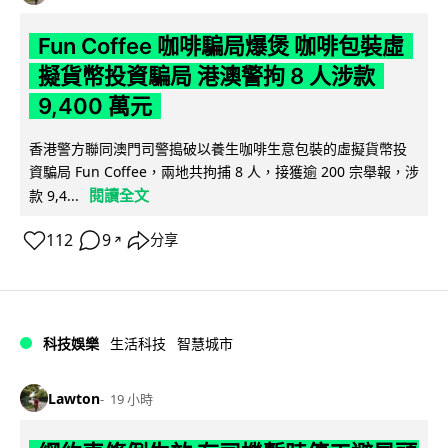
Fun Coffee 咖啡騙局爆煲 咖啡包裝虛
擬貨幣投資騙局 港澳警拘 8 人涉款
9,400 萬元
香港警方聯同澳門司警搗破以養生咖啡生意包裝的虛擬貨幣投
資騙局 Fun Coffee，兩地共拘捕 8 人，接獲逾 200 宗舉報，涉
閱讀全文
款 9,4...
112
9
分享
↗
科技娛樂
生活科技
智慧城市
Lawton
19 小時