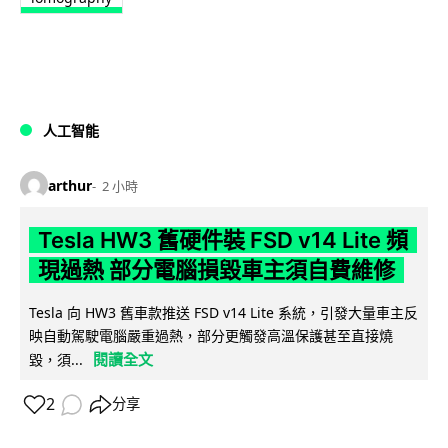
人工智能
arthur
2 小時
Tesla HW3 舊硬件裝 FSD v14 Lite 頻
現過熱 部分電腦損毀車主須自費維修
Tesla 向 HW3 舊車款推送 FSD v14 Lite 系統，引發大量車主反
映自動駕駛電腦嚴重過熱，部分更觸發高溫保護甚至直接燒
閱讀全文
毀，須...
2
分享