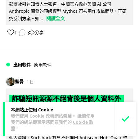
彭博社引述知情人士報道，中國官方擔心美國 AI 公司
Anthropic 開發的頂級模型 Mythos 可被用作攻擊武器，正研
閱讀全文
究反制方案。知...
1
分享
應用軟件
應用軟件
藍骨
1 日
詐騙短訊源源不絕背後是個人資料外
洩 Surfshark Antiscam Hub 由源頭
本網站正使用 Cookie
我們使用 Cookie 改善網站體驗。 繼續使用
減少數據曝光
我們的網站即表示您同意我們的
Cookie 政
策
。
隨著香港釣魚騙案大幅上升，騙徒大量發送假冒機構短訊套取
個人資料。Surfshark 有見及此推出 Antiscam Hub 介面，整