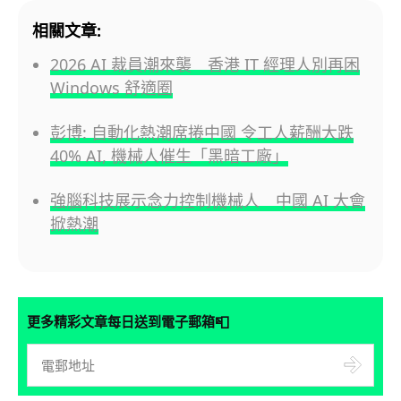
相關文章:
2026 AI 裁員潮來襲 香港 IT 經理人別再困
Windows 舒適圈
彭博: 自動化熱潮席捲中國 令工人薪酬大跌
40% AI, 機械人催生「黑暗工廠」
強腦科技展示念力控制機械人 中國 AI 大會
掀熱潮
📮
更多精彩文章每日送到電子郵箱