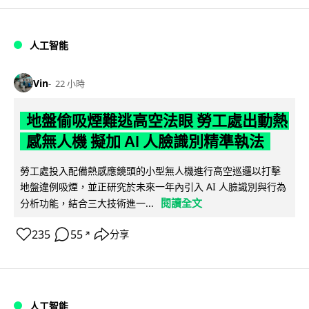
人工智能
Vin
22 小時
地盤偷吸煙難逃高空法眼 勞工處出動熱
感無人機 擬加 AI 人臉識別精準執法
勞工處投入配備熱感應鏡頭的小型無人機進行高空巡邏以打擊
地盤違例吸煙，並正研究於未來一年內引入 AI 人臉識別與行為
閱讀全文
分析功能，結合三大技術進一...
235
55
分享
↗
人工智能