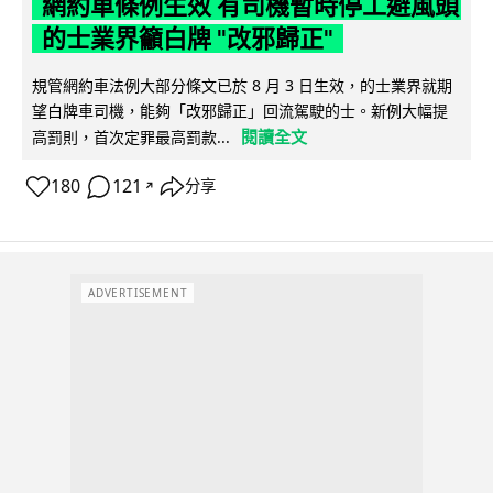
網約車條例生效 有司機暫時停工避風頭
的士業界籲白牌 "改邪歸正"
規管網約車法例大部分條文已於 8 月 3 日生效，的士業界就期
望白牌車司機，能夠「改邪歸正」回流駕駛的士。新例大幅提
閱讀全文
高罰則，首次定罪最高罰款...
180
121
分享
↗
ADVERTISEMENT