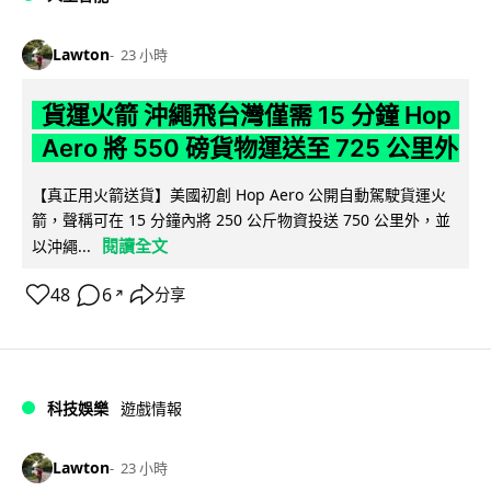
Lawton
23 小時
貨運火箭 沖繩飛台灣僅需 15 分鐘 Hop
Aero 將 550 磅貨物運送至 725 公里外
【真正用火箭送貨】美國初創 Hop Aero 公開自動駕駛貨運火
箭，聲稱可在 15 分鐘內將 250 公斤物資投送 750 公里外，並
閱讀全文
以沖繩...
48
6
分享
↗
科技娛樂
遊戲情報
Lawton
23 小時