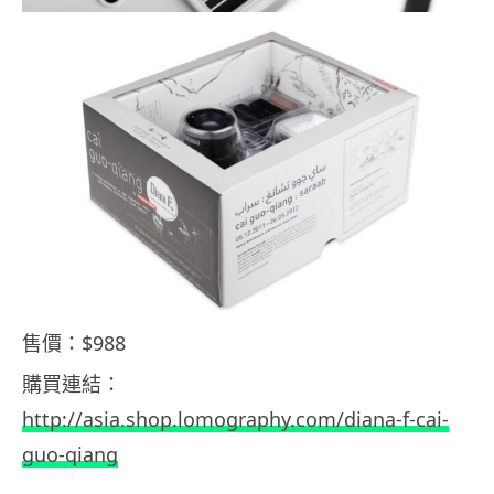
售價：$988
購買連結：
http://asia.shop.lomography.com/diana-f-cai-
guo-qiang