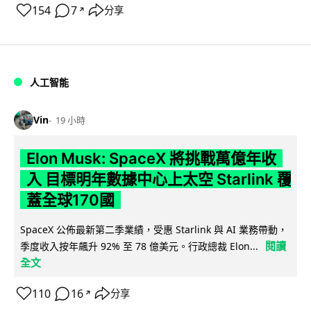
154
7
分享
↗
人工智能
Vin
19 小時
Elon Musk: SpaceX 將挑戰萬億年收
入 目標明年數據中心上太空 Starlink 覆
蓋全球170國
SpaceX 公佈最新第二季業績，受惠 Starlink 與 AI 業務帶動，
閱讀
季度收入按年飆升 92% 至 78 億美元。行政總裁 Elon...
全文
110
16
分享
↗