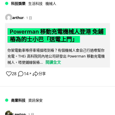
科技娛樂
生活科技
機械人
arthur
1 日
Powerman 移動充電機械人登港 免鋪
樁為的士小巴「送電上門」
你架電動車喺停車場搵唔到樁？有個機械人會自己行過嚟幫你
充電。THEi 高科院同內地公司研發出 Powerman 移動充電機
閱讀全文
械人，唔使鋪線裝樁...
28
14
分享
↗
商業科技
資訊保安
Lawton
1 日