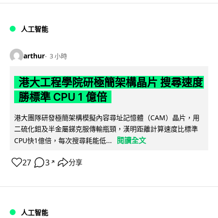
人工智能
arthur
3 小時
港大工程學院研極簡架構晶片 搜尋速度
勝標準 CPU 1 億倍
港大團隊研發極簡架構模擬內容尋址記憶體（CAM）晶片，用
二硫化鉬及半金屬銻克服傳輸瓶頸，漢明距離計算速度比標準
閱讀全文
CPU快1億倍，每次搜尋耗能低...
27
3
分享
↗
人工智能