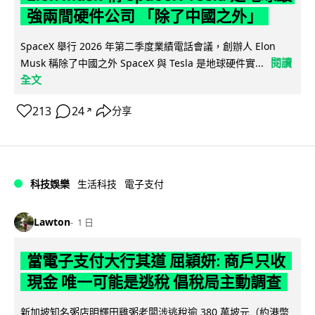
強兩間硬件公司 「除了中國之外」
SpaceX 舉行 2026 年第二季度業績電話會議，創辦人 Elon
閱讀
Musk 稱除了中國之外 SpaceX 與 Tesla 是地球硬件實...
全文
213
24
分享
↗
科技娛樂
生活科技
電子支付
Lawton
1 日
當電子支付大行其道 屈穎妍: 商戶只收
現金 唯一可能是逃稅 倡稅局主動調查
新加坡知名粥店明輝田雞粥老闆涉逃稅逾 380 萬坡元（約港幣