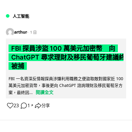
人工智能
arthur
1 日
FBI 探員涉盜 100 萬美元加密幣 向
ChatGPT 尋求理財及移民葡萄牙建議終
被捕
FBI 一名資深反情報探員涉嫌利用職務之便盜取敵對國家近 100
萬美元加密貨幣，事後更向 ChatGPT 諮詢理財及移民葡萄牙方
閱讀全文
案，最終因...
23
1
分享
↗