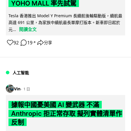
YOHO MALL 率先試駕
Tesla 香港推出 Model Y Premium 長續航後輪驅動版，續航最
高達 691 公里，為家族中續航最長單摩打版本。新車即日起於
閱讀全文
元...
92
19
分享
↗
人工智能
Vin
1 日
據報中國憂美國 AI 變武器 不滿
Anthropic 拒正常存取 擬列實體清單作
反制