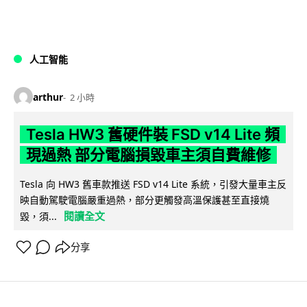
人工智能
arthur
2 小時
Tesla HW3 舊硬件裝 FSD v14 Lite 頻
現過熱 部分電腦損毀車主須自費維修
Tesla 向 HW3 舊車款推送 FSD v14 Lite 系統，引發大量車主反
映自動駕駛電腦嚴重過熱，部分更觸發高溫保護甚至直接燒
閱讀全文
毀，須...
分享