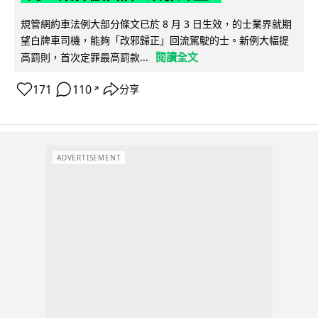
規管網約車法例大部分條文已於 8 月 3 日生效，的士業界就期
望白牌車司機，能夠「改邪歸正」回流駕駛的士。新例大幅提
閱讀全文
高罰則，首次定罪最高罰款...
171
110
分享
↗
ADVERTISEMENT