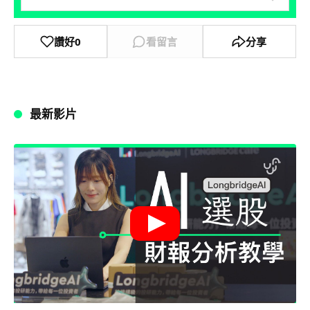
讚好
0
看留言
分享
最新影片