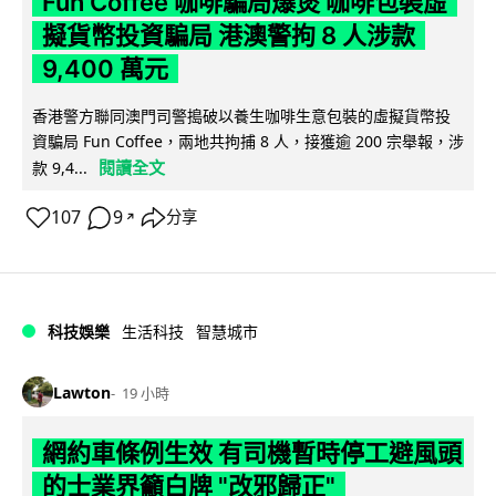
Fun Coffee 咖啡騙局爆煲 咖啡包裝虛
擬貨幣投資騙局 港澳警拘 8 人涉款
9,400 萬元
香港警方聯同澳門司警搗破以養生咖啡生意包裝的虛擬貨幣投
資騙局 Fun Coffee，兩地共拘捕 8 人，接獲逾 200 宗舉報，涉
閱讀全文
款 9,4...
107
9
分享
↗
科技娛樂
生活科技
智慧城市
Lawton
19 小時
網約車條例生效 有司機暫時停工避風頭
的士業界籲白牌 "改邪歸正"