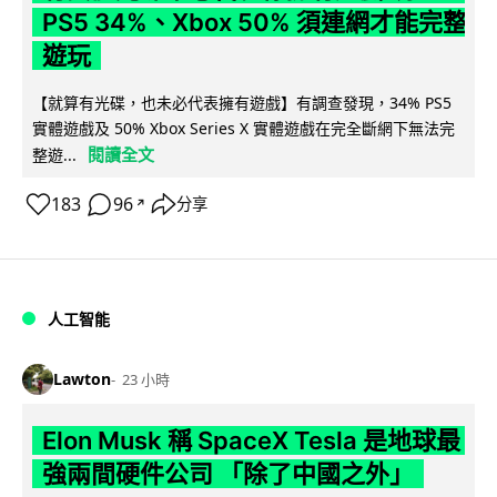
PS5 34%、Xbox 50% 須連網才能完整
遊玩
【就算有光碟，也未必代表擁有遊戲】有調查發現，34% PS5
實體遊戲及 50% Xbox Series X 實體遊戲在完全斷網下無法完
閱讀全文
整遊...
183
96
分享
↗
人工智能
Lawton
23 小時
Elon Musk 稱 SpaceX Tesla 是地球最
強兩間硬件公司 「除了中國之外」