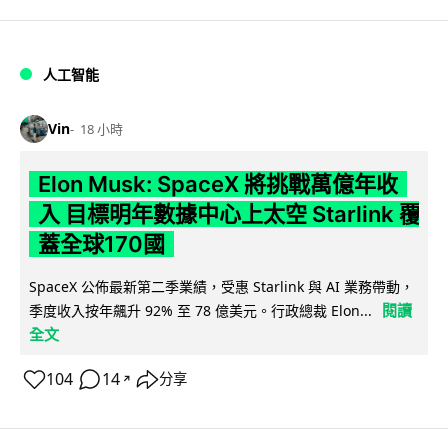
人工智能
Vin
18 小時
Elon Musk: SpaceX 將挑戰萬億年收
入 目標明年數據中心上太空 Starlink 覆
蓋全球170國
SpaceX 公佈最新第二季業績，受惠 Starlink 與 AI 業務帶動，
閱讀
季度收入按年飆升 92% 至 78 億美元。行政總裁 Elon...
全文
104
14
分享
↗