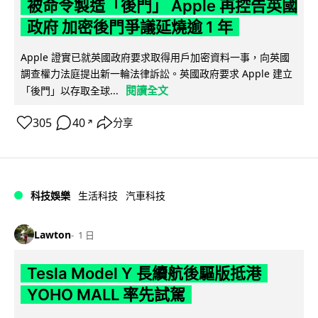
被命令製造「後門」 Apple 再控告英國
政府 加密後門爭議延燒逾 1 年
Apple 證實已就英國政府要求取得用戶加密資料一事，向英國
調查權力法庭提出新一輪法律訴訟。英國政府要求 Apple 建立
閱讀全文
「後門」以存取全球...
305
40
分享
↗
科技娛樂
生活科技
汽車科技
Lawton
1 日
Tesla Model Y 長續航後驅版抵港
YOHO MALL 率先試駕