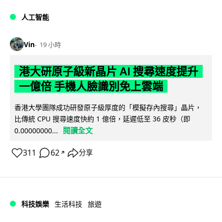
人工智能
Vin
19 小時
港大研原子級新晶片 AI 搜尋速度提升
一億倍 手機人臉識別免上雲端
香港大學團隊成功研發原子級厚度的「模擬存內搜尋」晶片，
比傳統 CPU 搜尋速度快約 1 億倍，延遲低至 36 皮秒（即
閱讀全文
0.00000000...
311
62
分享
↗
科技娛樂
生活科技
旅遊