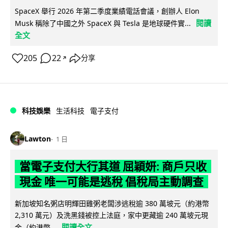
SpaceX 舉行 2026 年第二季度業績電話會議，創辦人 Elon
閱讀
Musk 稱除了中國之外 SpaceX 與 Tesla 是地球硬件實...
全文
205
22
分享
↗
科技娛樂
生活科技
電子支付
Lawton
1 日
當電子支付大行其道 屈穎妍: 商戶只收
現金 唯一可能是逃稅 倡稅局主動調查
新加坡知名粥店明輝田雞粥老闆涉逃稅逾 380 萬坡元（約港幣
2,310 萬元）及洗黑錢被控上法庭，家中更藏逾 240 萬坡元現
閱讀全文
金（約港幣...