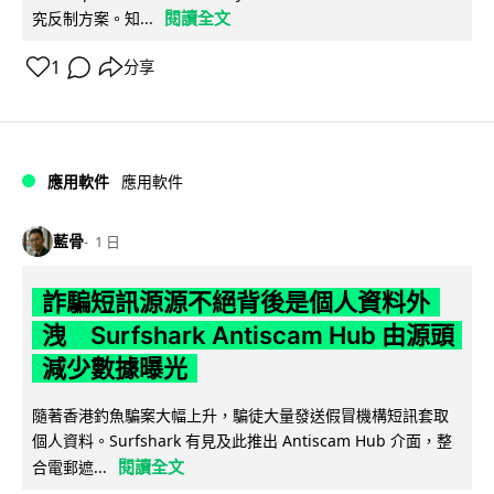
閱讀全文
究反制方案。知...
1
分享
應用軟件
應用軟件
藍骨
1 日
詐騙短訊源源不絕背後是個人資料外
洩 Surfshark Antiscam Hub 由源頭
減少數據曝光
隨著香港釣魚騙案大幅上升，騙徒大量發送假冒機構短訊套取
個人資料。Surfshark 有見及此推出 Antiscam Hub 介面，整
閱讀全文
合電郵遮...