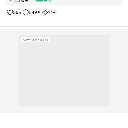
865
549
分享
↗
ADVERTISEMENT