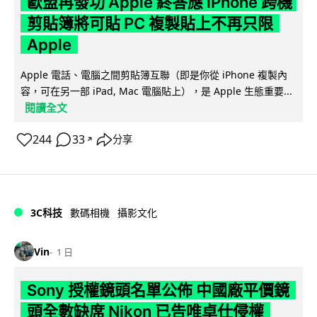
歐盟再發功 Apple 終答應 iPhone 跨機
剪貼簿將可貼 PC 複製貼上不再只限
Apple
Apple 電話、電腦之間剪貼簿互聯（即是你從 iPhone 複製內
容，可在另一部 iPad, Mac 電腦貼上），是 Apple 生態重要...
閱讀全文
244
33
分享
↗
3C科技
數碼相機
攝影文化
Vin
1 日
Sony 授權鏡頭名單公佈 中國廠平價鏡
頭全數缺席 Nikon 已告唯卓仕侵權