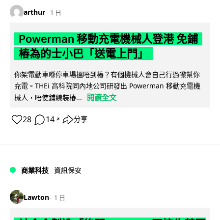
arthur
1 日
Powerman 移動充電機械人登港 免鋪
樁為的士小巴「送電上門」
你架電動車喺停車場搵唔到樁？有個機械人會自己行過嚟幫你
充電。THEi 高科院同內地公司研發出 Powerman 移動充電機
閱讀全文
械人，唔使鋪線裝樁...
28
14
分享
↗
商業科技
資訊保安
Lawton
1 日