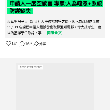
申請人一度空歡喜 專家:人為疏忽+系統
防護缺失
東華學院今日（5 日）大學聯招放榜之際，因人為疏忽向全數
11,139 名課程申請人錯誤發出取錄通知電郵，令大批考生一度
閱讀全文
以為獲得學位取錄，事...
141
16
分享
↗
ADVERTISEMENT