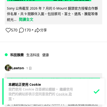
Sony 公佈截至 2026 年 7 月的 E-Mount 鏡頭官方授權合作夥
伴名單，共 9 間夥伴入圍，包括蔡司、富士、適馬、騰龍等傳
閱讀全文
統光...
570
170
分享
↗
科技娛樂
生活科技
健康
Lawton
1 日
室內空氣 40 度暑熱難耐 德國空調普及
本網站正使用 Cookie
率僅 3% 大眾繼續忍的最大原因
我們使用 Cookie 改善網站體驗。 繼續使用
我們的網站即表示您同意我們的
Cookie 政
德國今夏持續熱浪，空調普及率僅 3%，課室溫度逼近 40 度，
策
。
全年因高溫死亡人數已升至約 9,800 人。德國及鄰國法國長期