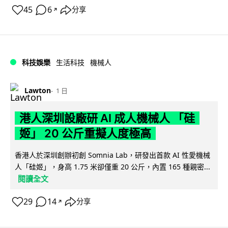
45
6
分享
↗
科技娛樂
生活科技
機械人
Lawton
1 日
港人深圳設廠研 AI 成人機械人 「硅
姬」 20 公斤重擬人度極高
香港人於深圳創辦初創 Somnia Lab，研發出首款 AI 性愛機械
人「硅姬」，身高 1.75 米卻僅重 20 公斤，內置 165 種親密...
閱讀全文
29
14
分享
↗