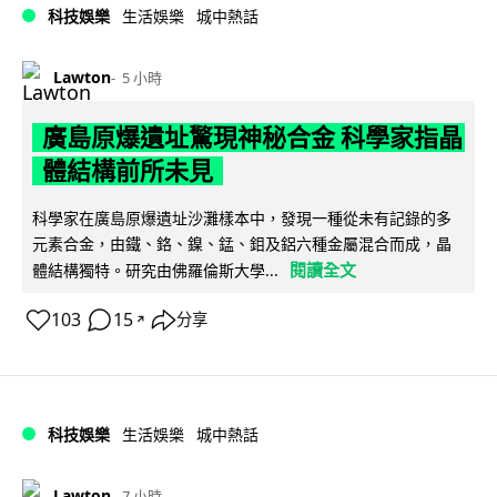
科技娛樂
生活娛樂
城中熱話
Lawton
5 小時
廣島原爆遺址驚現神秘合金 科學家指晶
體結構前所未見
科學家在廣島原爆遺址沙灘樣本中，發現一種從未有記錄的多
元素合金，由鐵、鉻、鎳、錳、鉬及鋁六種金屬混合而成，晶
閱讀全文
體結構獨特。研究由佛羅倫斯大學...
103
15
分享
↗
科技娛樂
生活娛樂
城中熱話
Lawton
7 小時