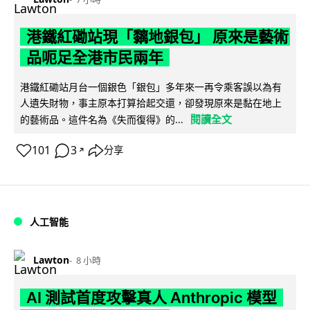
港鐵紅磡站現「黐地銀包」 原來是藝術
品呃足全港市民兩年
港鐵紅磡站月台一個銀色「銀包」多年來一再令乘客誤以為有
人遺失財物，事主原本打算拾起交還，卻發現原來是黏在地上
閱讀全文
的藝術品。這件名為《失而復得》的...
101
3
分享
↗
人工智能
Lawton
8 小時
AI 測試首度攻擊真人 Anthropic 模型