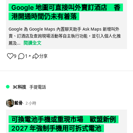
Google 地圖可直接叫外賣訂酒店 香
港開通時間仍未有着落
Google 為 Google Maps 內置聊天助手 Ask Maps 新增叫外
賣、訂酒店及查詢現場活動等自主執行功能，並引入個人化推
閱讀全文
薦及...
9
1
分享
↗
3C科技
手提電話
藍骨
2 小時
可換電池手機或重現市場 歐盟新例
2027 年強制手機用可拆式電池