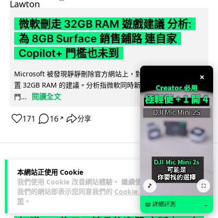
微軟刪走 32GB RAM 遊戲建議 分析:
為 8GB Surface 銷售鋪路 連自家
Copilot+ 門檻也未到
Microsoft 被發現靜靜刪除官方網站上，對遊戲玩家要為電腦配
×
置 32GB RAM 的建議。分析指微軟同時新推出的 8GB RAM 入
閱讀全文
門...
171
16
分享
↗
科技娛樂
影視娛樂
本網站正使用 Cookie
我們使用 Cookie 改善網站體驗。 繼續使用
🎵
⛶
我們的網站即表示您同意我們的
Cookie 政
Lawton
2 日
策
。
📖 詳細評測
→