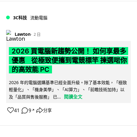
3C科技
流動電腦
Lawton
2 日
2026 買電腦新趨勢公開！ 如何享最多
優惠 從極致便攜到電競標竿 揀選啱你
的高效能 PC
2026 年的電腦選購基準已經全面升級。除了基本效能，「極致
輕量化」、「機身美學」、「AI算力」、「前瞻技術加持」以
閱讀全文
及「品質與售後服務」 已...
41
9
分享
↗