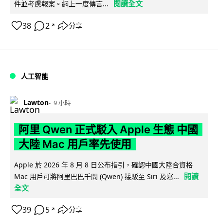
閱讀全文
件並考慮報案。網上一度傳言...
38
2
分享
↗
人工智能
Lawton
9 小時
阿里 Qwen 正式駁入 Apple 生態 中國
大陸 Mac 用戶率先使用
Apple 於 2026 年 8 月 8 日公布指引，確認中國大陸合資格
閱讀
Mac 用戶可將阿里巴巴千問 (Qwen) 接駁至 Siri 及寫...
全文
39
5
分享
↗