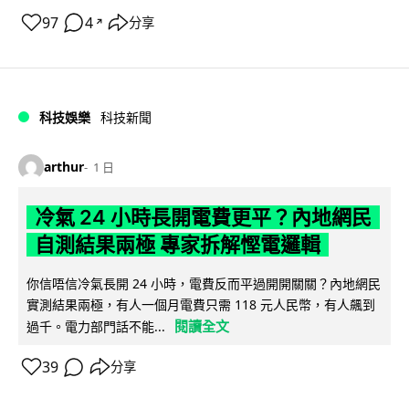
97
4
分享
↗
科技娛樂
科技新聞
arthur
1 日
冷氣 24 小時長開電費更平？內地網民
自測結果兩極 專家拆解慳電邏輯
你信唔信冷氣長開 24 小時，電費反而平過開開關關？內地網民
實測結果兩極，有人一個月電費只需 118 元人民幣，有人飆到
閱讀全文
過千。電力部門話不能...
39
分享