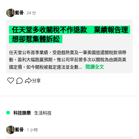
藍骨
24 分
任天堂多收關稅不作退款 業績報告理
想卻惹集體訴訟
任天堂公布首季業績，受遊戲熱賣及一筆美國退還關稅款項帶
動，盈利大幅跑贏預期。惟公司早前曾多次以關稅為由調高美
閱讀全文
國定價，如今關稅被裁定違法並全數...
分享
科技娛樂
生活科技
藍骨
1 小時