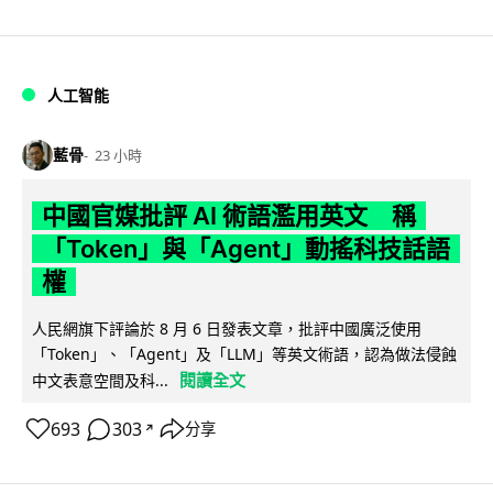
人工智能
藍骨
23 小時
中國官媒批評 AI 術語濫用英文 稱
「Token」與「Agent」動搖科技話語
權
人民網旗下評論於 8 月 6 日發表文章，批評中國廣泛使用
「Token」、「Agent」及「LLM」等英文術語，認為做法侵蝕
閱讀全文
中文表意空間及科...
693
303
分享
↗