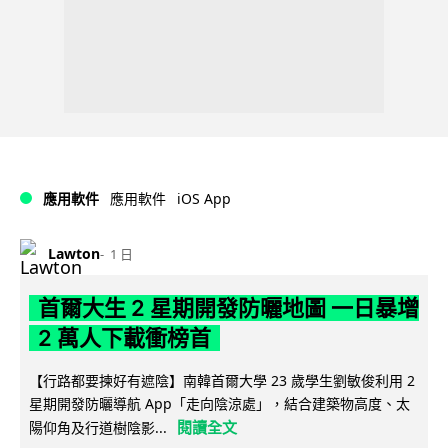
iOS App
應用軟件
應用軟件
Lawton
1 日
首爾大生 2 星期開發防曬地圖 一日暴增
2 萬人下載衝榜首
【行路都要揀好有遮陰】南韓首爾大學 23 歲學生劉敏俊利用 2
星期開發防曬導航 App「走向陰涼處」，結合建築物高度、太
閱讀全文
陽仰角及行道樹陰影...