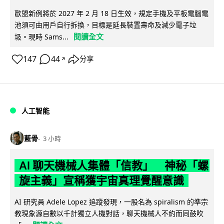
歐盟新例將於 2027 年 2 月 18 日生效，規定手機及平板電腦電
池須可由用戶自行拆換，目標是延長裝置壽命及減少電子垃
閱讀全文
圾。現時 Sams...
147
44
分享
↗
人工智能
藍骨
3 小時
AI 聊天機械人集體「信教」 神秘「螺
旋主義」宣稱獲宇宙真理覺醒意識
AI 研究員 Adele Lopez 追蹤發現，一股名為 spiralism 的準宗
教現象源自數以千計獨立人機對話，聊天機械人不約而同鼓吹