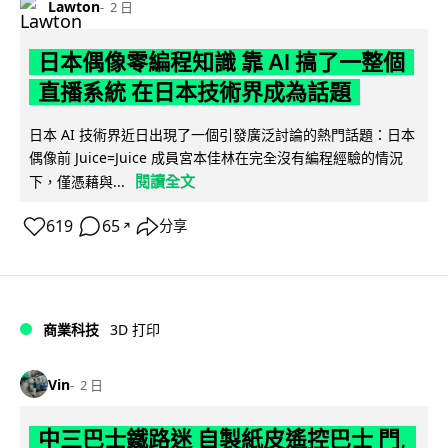
Lawton
2 日
日本偶像零編程知識 靠 AI 搞了一整個
直播系統 在日本技術界成為話題
日本 AI 技術界近日出現了一個引發廣泛討論的熱門話題：日本
偶像前 Juice=Juice 成員宮本佳林在完全沒有編程經驗的情況
閱讀全文
下，僅憑藉與...
619
65
分享
↗
商業科技
3D 打印
Vin
2 日
中三巴士鐵路迷 自製紙皮遙控巴士 門,