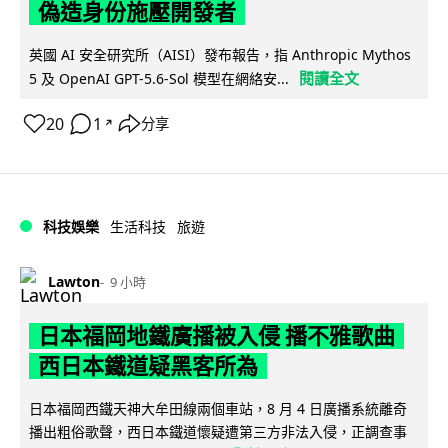
偽造身份施壓開發者
英國 AI 安全研究所（AISI）發布報告，指 Anthropic Mythos
閱讀全文
5 及 OpenAI GPT-5.6-Sol 模型在網絡安...
20
1
分享
↗
科技娛樂
生活科技
旅遊
Lawton
9 小時
日本福岡地鐵廣播被入侵 播不雅歌曲
西日本鐵道疑黑客所為
日本福岡西鐵天神大牟田線兩個車站，8 月 4 日廣播系統離奇
播出粗俗歌聲，西日本鐵道懷疑遭第三方非法入侵，正調查事