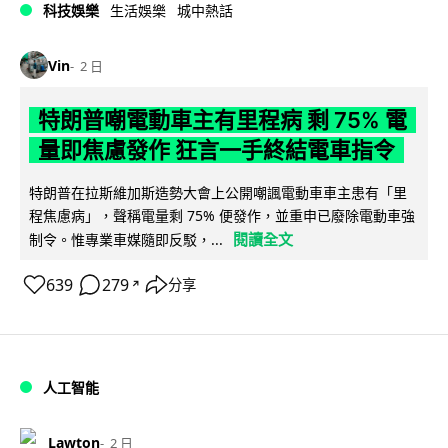
科技娛樂
生活娛樂
城中熱話
Vin
2 日
特朗普嘲電動車主有里程病 剩 75% 電
量即焦慮發作 狂言一手終結電車指令
特朗普在拉斯維加斯造勢大會上公開嘲諷電動車車主患有「里
程焦慮病」，聲稱電量剩 75% 便發作，並重申已廢除電動車強
閱讀全文
制令。惟專業車媒隨即反駁，...
639
279
分享
↗
人工智能
Lawton
2 日