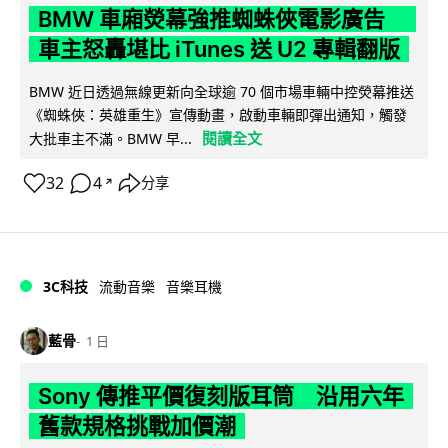
BMW 車廂熒幕強推蜘蛛俠電影廣告
車主怒轟堪比 iTunes 送 U2 專輯翻版
BMW 近日透過無線更新向全球逾 70 個市場車輛中控熒幕推送
《蜘蛛俠：英雄重生》宣傳動畫，啟動車輛即彈出通知，觸發
閱讀全文
大批車主不滿。BMW 早...
32
4
分享
↗
3C科技
流動音樂
音樂耳機
藍骨
1 日
Sony 傳推平價復刻版耳筒 沿用六年
舊款規格挑戰加價潮