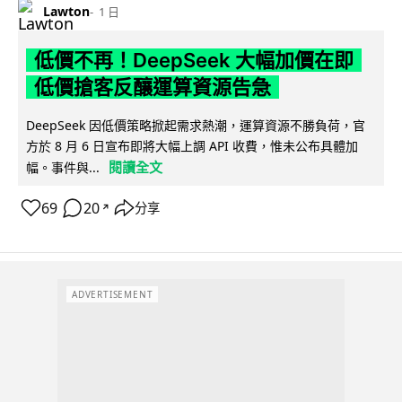
Lawton
1 日
低價不再！DeepSeek 大幅加價在即
低價搶客反釀運算資源告急
DeepSeek 因低價策略掀起需求熱潮，運算資源不勝負荷，官
方於 8 月 6 日宣布即將大幅上調 API 收費，惟未公布具體加
閱讀全文
幅。事件與...
69
20
分享
↗
ADVERTISEMENT