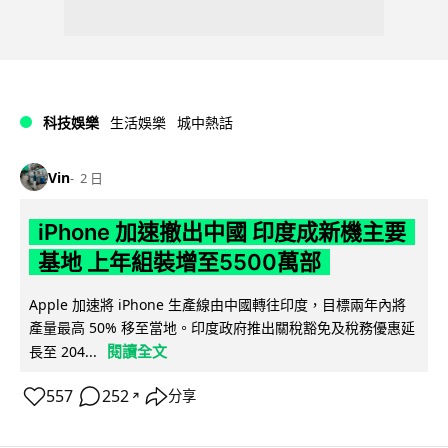
科技娛樂
生活娛樂
城中熱話
Vin
2 日
iPhone 加速撤出中國 印度成新機主要
基地 上年組裝增至5500萬部
Apple 加速將 iPhone 生產線由中國轉往印度，目標兩年內將
產量最高 50% 移至當地。印度政府推出關稅豁免及稅務優惠延
閱讀全文
長至 204...
557
252
分享
↗