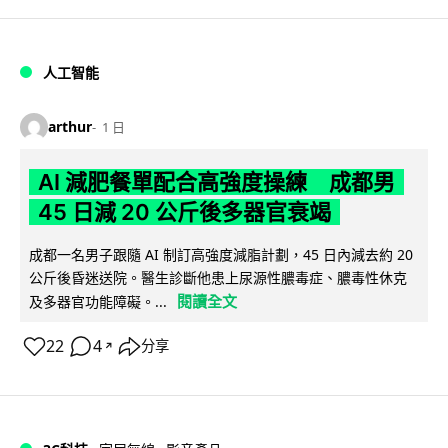
人工智能
arthur
1 日
AI 減肥餐單配合高強度操練 成都男
45 日減 20 公斤後多器官衰竭
成都一名男子跟隨 AI 制訂高強度減脂計劃，45 日內減去約 20
公斤後昏迷送院。醫生診斷他患上尿源性膿毒症、膿毒性休克
閱讀全文
及多器官功能障礙。...
22
4
分享
↗