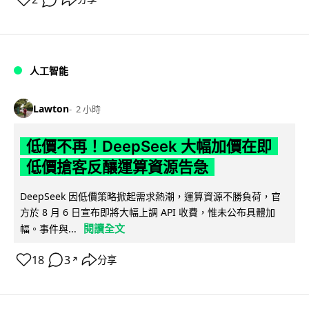
人工智能
Lawton
2 小時
低價不再！DeepSeek 大幅加價在即
低價搶客反釀運算資源告急
DeepSeek 因低價策略掀起需求熱潮，運算資源不勝負荷，官
方於 8 月 6 日宣布即將大幅上調 API 收費，惟未公布具體加
閱讀全文
幅。事件與...
18
3
分享
↗