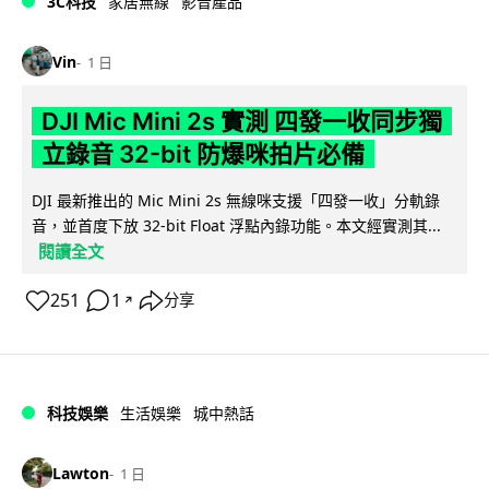
3C科技
家居無線
影音產品
Vin
1 日
DJI Mic Mini 2s 實測 四發一收同步獨
立錄音 32-bit 防爆咪拍片必備
DJI 最新推出的 Mic Mini 2s 無線咪支援「四發一收」分軌錄
音，並首度下放 32-bit Float 浮點內錄功能。本文經實測其...
閱讀全文
251
1
分享
↗
科技娛樂
生活娛樂
城中熱話
Lawton
1 日