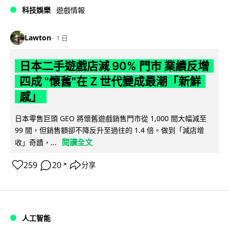
科技娛樂
遊戲情報
Lawton
1 日
日本二手遊戲店減 90% 門市 業績反增
四成 "懷舊"在 Z 世代變成最潮「新鮮
感」
日本零售巨頭 GEO 將懷舊遊戲銷售門市從 1,000 間大幅減至
99 間，但銷售額卻不降反升至過往的 1.4 倍。做到「減店增
閱讀全文
收」奇蹟，...
259
20
分享
↗
人工智能