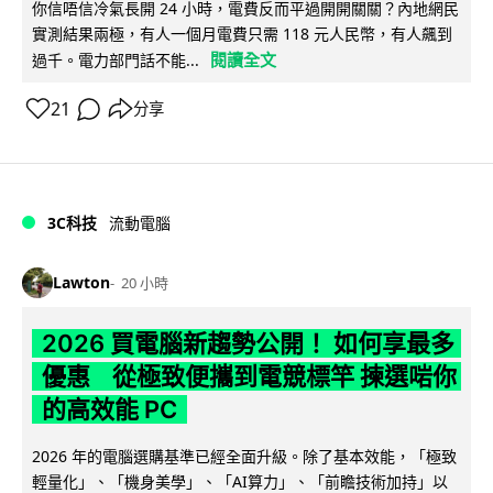
你信唔信冷氣長開 24 小時，電費反而平過開開關關？內地網民
實測結果兩極，有人一個月電費只需 118 元人民幣，有人飆到
閱讀全文
過千。電力部門話不能...
21
分享
3C科技
流動電腦
Lawton
20 小時
2026 買電腦新趨勢公開！ 如何享最多
優惠 從極致便攜到電競標竿 揀選啱你
的高效能 PC
2026 年的電腦選購基準已經全面升級。除了基本效能，「極致
輕量化」、「機身美學」、「AI算力」、「前瞻技術加持」以