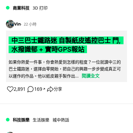
商業科技
3D 打印
Vin
22 小時
中三巴士鐵路迷 自製紙皮遙控巴士 門,
水撥識郁 + 實時GPS報站
如果你熱愛一件事，你會熱愛到怎樣的程度？一位就讀中三的
巴士鐵路迷，選擇由零開始，把自己的興趣一步步變成真正可
閱讀全文
以運作的作品。他以紙皮親手製作出...
2,891
169
分享
↗
科技娛樂
生活娛樂
城中熱話