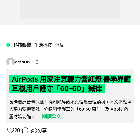
科技娛樂
生活科技
健康
arthur
1 日
AirPods 用家注意聽力響紅燈 醫學界籲
耳機用戶謹守「60-60」鐵律
長時間高音量佩戴耳機可能導致永久性噪音性聽損。本文盤點 4
大聽力受損警號，介紹科學護耳的「60-60 原則」及 Apple 內
閱讀全文
置防護功能，...
20
分享