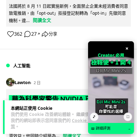
法國將於 8 月 11 日起實施新例，全面禁止企業未經消費者同意
致電推銷，由「opt-out」拒接登記制轉為「opt-in」先徵同意
閱讀全文
機制。違...
362
27
分享
↗
×
人工智能
Lawton
2 日
華為科學家警告 NVIDIA 已近物理極限
華為「韜定律」可繞過摩爾定律瓶頸
本網站正使用 Cookie
我們使用 Cookie 改善網站體驗。 繼續使用
🎵
⛶
我們的網站即表示您同意我們的
Cookie 政
華為半導體首席科學家廖恒罕見接受近 5 小時專訪，警告
策
。
NVIDIA 等西方晶片巨頭正逼近物理極限，傳統製程升級已失經
📖 詳細評測
→
閱讀全文
濟效益。他同時介紹華為...