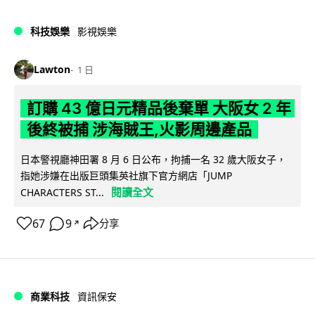
科技娛樂
影視娛樂
Lawton
1 日
訂購 43 億日元精品後棄單 大阪女 2 年
後終被捕 涉海賊王,火影周邊產品
日本警視廳神田署 8 月 6 日公布，拘捕一名 32 歲大阪女子，
指她涉嫌在出版巨頭集英社旗下官方網店「JUMP
閱讀全文
CHARACTERS ST...
67
9
分享
↗
商業科技
資訊保安