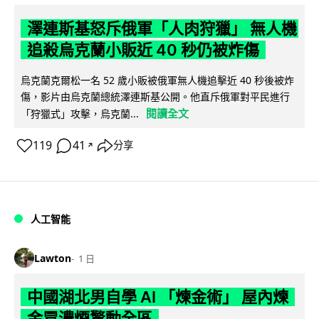
澤連斯基怒斥俄軍「人肉狩獵」 無人機
追殺烏克蘭小販近 40 秒仍被炸傷
烏克蘭克爾松一名 52 歲小販被俄軍無人機追擊近 40 秒後被炸
傷，影片由烏克蘭總統澤連斯基公開。他直斥俄軍對平民進行
閱讀全文
「狩獵式」攻擊，烏克蘭...
119
41
分享
↗
人工智能
Lawton
1 日
中國湖北男自學 AI 「煉金術」 屋內煉
金冒濃煙驚動全區