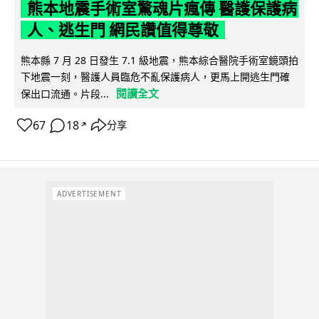
熊本地震手術室驚魂片瘋傳 醫護保護病
人、逃生門 網民讚值得尊敬
熊本縣 7 月 28 日發生 7.1 級地震，熊本綜合醫院手術室鏡頭拍
下地震一刻，醫護人員臨危不亂保護病人，更馬上開逃生門確
閱讀全文
保出口流通。片段...
67
18
分享
↗
ADVERTISEMENT