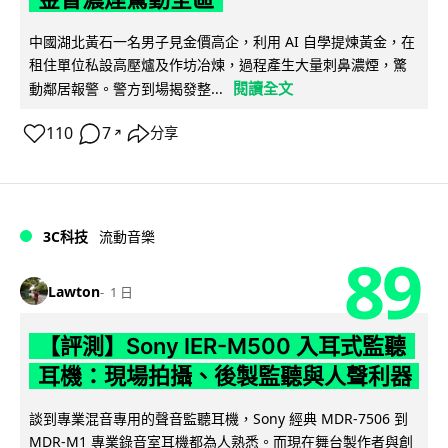
中國湖北黃石一名男子見金價高企，利用 AI 自學提煉黃金，在
租住單位私設高壓爐及作坊冶煉，過程產生大量刺鼻濃煙，驚
閱讀全文
動鄰居報警。警方到場揭發整...
110
7
分享
↗
3C科技
流動音樂
89
Lawton
1 日
【評測】Sony IER-M500 入耳式監聽
耳機：現場拍攝、後製監聽與人聲利器
談到專業混音專用的聲音監聽耳機，Sony 經典 MDR-7506 到
MDR-M1 專業錄音室耳機都為人熟悉。而現在舞台製作者與創