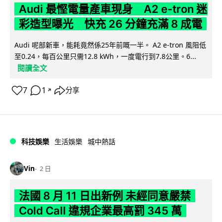
Audi 最慳電量產車現身 A2 e-tron 迷
彩造型曝光 快充 26 分鐘充滿 8 成電
Audi 呢部新車，能耗竟然係25年前嘅一半。 A2 e-tron 風阻低
至0.24，每百公里只需12.8 kWh，一度電行到7.8公里。6...
閱讀全文
7
1
分享
↗
科技娛樂
生活娛樂
城中熱話
Vin
2 日
法國 8 月 11 日出新例 未經同意嚴禁
Cold Call 違規企業最高罰 345 萬