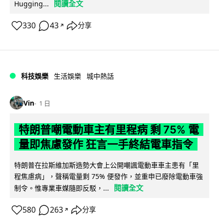
閱讀全文
Hugging...
330
43
分享
↗
科技娛樂
生活娛樂
城中熱話
Vin
1 日
特朗普嘲電動車主有里程病 剩 75% 電
量即焦慮發作 狂言一手終結電車指令
特朗普在拉斯維加斯造勢大會上公開嘲諷電動車車主患有「里
程焦慮病」，聲稱電量剩 75% 便發作，並重申已廢除電動車強
閱讀全文
制令。惟專業車媒隨即反駁，...
580
263
分享
↗