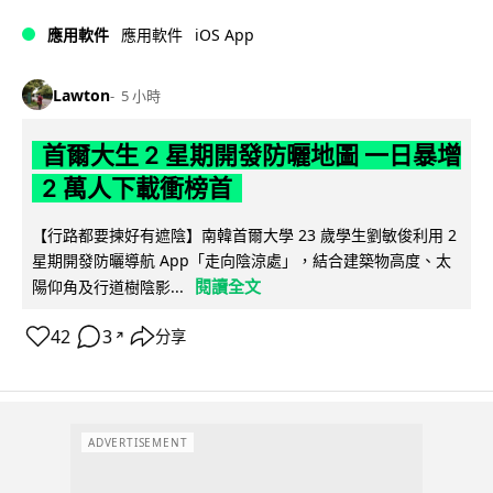
iOS App
應用軟件
應用軟件
Lawton
5 小時
首爾大生 2 星期開發防曬地圖 一日暴增
2 萬人下載衝榜首
【行路都要揀好有遮陰】南韓首爾大學 23 歲學生劉敏俊利用 2
星期開發防曬導航 App「走向陰涼處」，結合建築物高度、太
閱讀全文
陽仰角及行道樹陰影...
42
3
分享
↗
ADVERTISEMENT