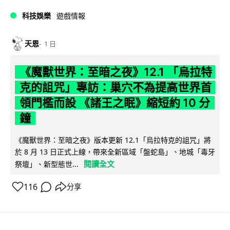
科技娛樂
遊戲情報
天恩
1 日
《魔獸世界：至暗之夜》12.1 「烏拉特
克的詛咒」專訪：巢穴不為提高世界首
領門檻而設 《諸王之眠》縮短約 10 分
鐘
《魔獸世界：至暗之夜》版本更新 12.1「烏拉特克的詛咒」將
於 8 月 13 日正式上線，帶來全新區域「盤蛇島」、地城「毒牙
閱讀全文
祭壇」、新型態世...
116
分享