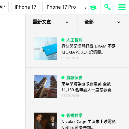
Air
iPhone 17
iPhone 17 Pro
AirPods Pro 3
Ap
最新文章
全部
人工智能
靠快閃記憶體紓緩 DRAM 不足
KIOXIA 推 XL1 記憶體...
05.08.2026
資訊保安
東華學院誤發取錄電郵 全數
11,139 名申請人一度空歡喜 ...
05.08.2026
影視娛樂
Nicolas Cage 主演未上映電影
Netflix 遺失未加...