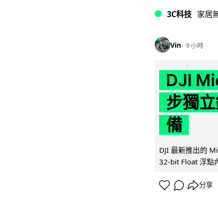
3C科技
家居
Vin
9 小時
DJI M
步獨立錄
備
DJI 最新推出的 
32-bit Float
分享