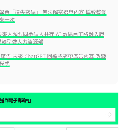
學會「遺失密碼」 無法解密選舉內容 導致整個
來一次
 未來人類要同數碼人共存 AI 數碼員工將融入職
部門轉型做人力資源部
賣廣告 未來 ChatGPT 回覆或夾帶廣告內容 改變
模式
📮
送到電子郵箱