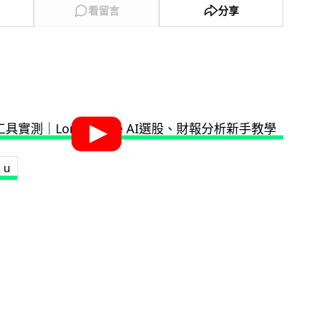
看留言
分享
i u