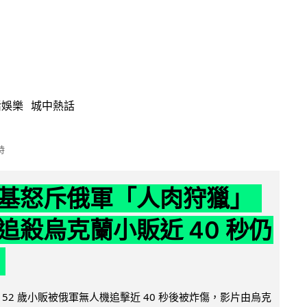
活娛樂
城中熱話
時
基怒斥俄軍「人肉狩獵」
追殺烏克蘭小販近 40 秒仍
52 歲小販被俄軍無人機追擊近 40 秒後被炸傷，影片由烏克