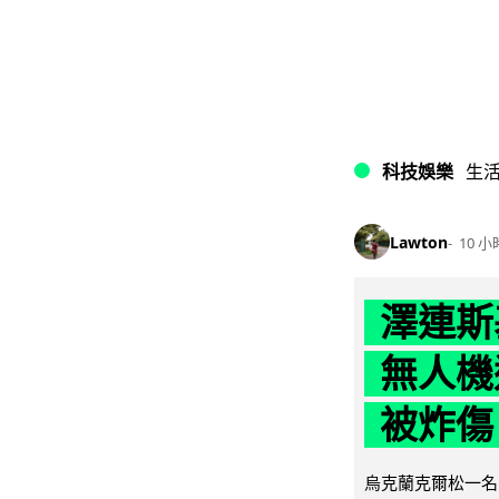
科技娛樂
生
Lawton
10 小
澤連斯
無人機
被炸傷
烏克蘭克爾松一名 