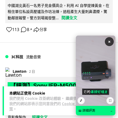
中國湖北黃石一名男子見金價高企，利用 AI 自學提煉黃金，在
租住單位私設高壓爐及作坊冶煉，過程產生大量刺鼻濃煙，驚
閱讀全文
動鄰居報警。警方到場揭發整...
113
8
分享
↗
×
3C科技
流動音樂
89
Lawton
2 日
【評測】Sony IER-M500 入耳式監聽
耳機：現場拍攝、後製監聽與人聲利器
本網站正使用 Cookie
我們使用 Cookie 改善網站體驗。 繼續使用
🎵
⛶
我們的網站即表示您同意我們的
Cookie 政
談到專業混音專用的聲音監聽耳機，Sony 經典 MDR-7506 到
策
。
MDR-M1 專業錄音室耳機都為人熟悉。而現在舞台製作者與創
📖 詳細評測
→
閱讀全文
意影像製作...