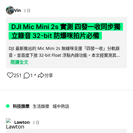
Vin
2 日
DJI Mic Mini 2s 實測 四發一收同步獨
立錄音 32-bit 防爆咪拍片必備
DJI 最新推出的 Mic Mini 2s 無線咪支援「四發一收」分軌錄
音，並首度下放 32-bit Float 浮點內錄功能。本文經實測其...
閱讀全文
251
1
分享
↗
科技娛樂
生活娛樂
城中熱話
Lawton
2 日