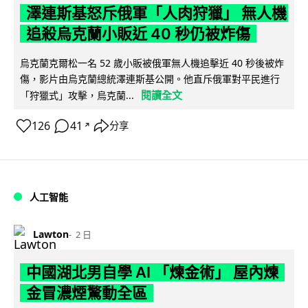
澤連斯基怒斥俄軍「人肉狩獵」 無人機
追殺烏克蘭小販近 40 秒仍被炸傷
烏克蘭克爾松一名 52 歲小販被俄軍無人機追擊近 40 秒後被炸
傷，影片由烏克蘭總統澤連斯基公開。他直斥俄軍對平民進行
閱讀全文
「狩獵式」攻擊，烏克蘭...
126
41
分享
↗
人工智能
Lawton
2 日
中國湖北男自學 AI 「煉金術」 屋內煉
金冒濃煙驚動全區