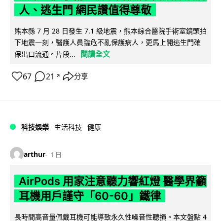
人、逃生門 網民讚值得尊敬
熊本縣 7 月 28 日發生 7.1 級地震，熊本綜合醫院手術室鏡頭拍
下地震一刻，醫護人員臨危不亂保護病人，更馬上開逃生門確
閱讀全文
保出口流通。片段...
67
21
分享
↗
科技娛樂
生活科技
健康
arthur
1 日
AirPods 用家注意聽力響紅燈 醫學界籲
耳機用戶謹守「60-60」鐵律
長時間高音量佩戴耳機可能導致永久性噪音性聽損。本文盤點 4