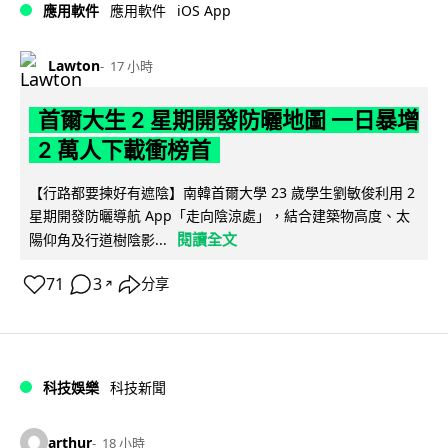
iOS App
應用軟件
應用軟件
Lawton
17 小時
首爾大生 2 星期開發防曬地圖 一日暴增
2 萬人下載衝榜首
【行路都要揀好有遮陰】南韓首爾大學 23 歲學生劉敏俊利用 2
星期開發防曬導航 App「走向陰涼處」，結合建築物高度、太
閱讀全文
陽仰角及行道樹陰影...
71
3
分享
↗
科技娛樂
科技新聞
arthur
18 小時