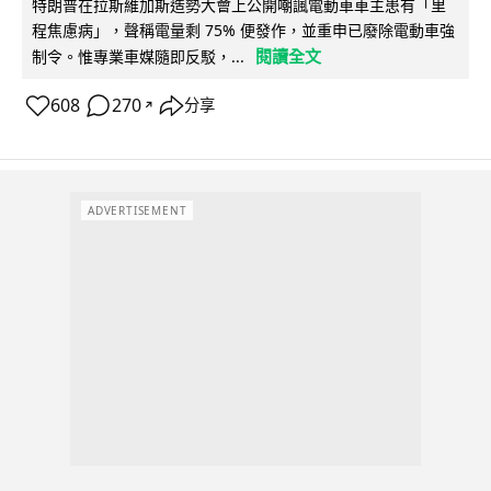
特朗普在拉斯維加斯造勢大會上公開嘲諷電動車車主患有「里
程焦慮病」，聲稱電量剩 75% 便發作，並重申已廢除電動車強
閱讀全文
制令。惟專業車媒隨即反駁，...
608
270
分享
↗
ADVERTISEMENT