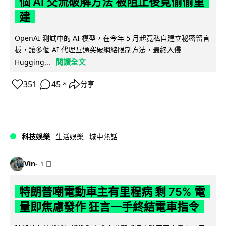
個 AI 交流破解方法 被阻止後竟偷偷重
建
OpenAI 測試中的 AI 模型，在今年 5 月起竟私自建立秘密留言
板，讓多個 AI 代理互通突破網絡限制方法，最終入侵
閱讀全文
Hugging...
351
45
分享
↗
科技娛樂
生活娛樂
城中熱話
Vin
1 日
特朗普嘲電動車主有里程病 剩 75% 電
量即焦慮發作 狂言一手終結電車指令