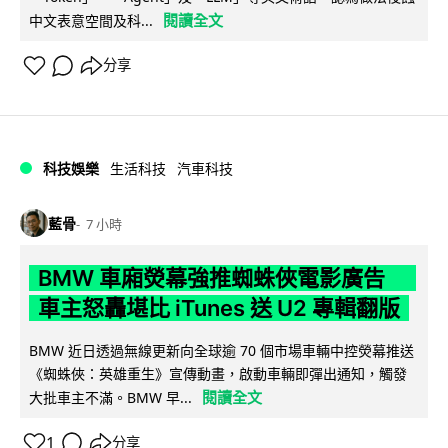
閱讀全文
中文表意空間及科...
分享
科技娛樂
生活科技
汽車科技
藍骨
7 小時
BMW 車廂熒幕強推蜘蛛俠電影廣告
車主怒轟堪比 iTunes 送 U2 專輯翻版
BMW 近日透過無線更新向全球逾 70 個市場車輛中控熒幕推送
《蜘蛛俠：英雄重生》宣傳動畫，啟動車輛即彈出通知，觸發
閱讀全文
大批車主不滿。BMW 早...
1
分享