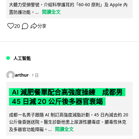
大聽力受損警號，介紹科學護耳的「60-60 原則」及 Apple 內
閱讀全文
置防護功能，...
20
分享
人工智能
arthur
1 日
AI 減肥餐單配合高強度操練 成都男
45 日減 20 公斤後多器官衰竭
成都一名男子跟隨 AI 制訂高強度減脂計劃，45 日內減去約 20
公斤後昏迷送院。醫生診斷他患上尿源性膿毒症、膿毒性休克
閱讀全文
及多器官功能障礙。...