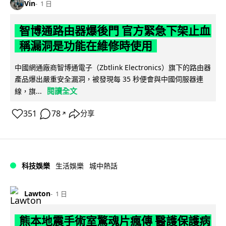
Vin
1 日
智博通路由器爆後門 官方緊急下架止血
稱漏洞是功能在維修時使用
中國網通廠商智博通電子（Zbtlink Electronics）旗下的路由器
產品爆出嚴重安全漏洞，被發現每 35 秒便會與中國伺服器連
閱讀全文
線，旗...
351
78
分享
↗
科技娛樂
生活娛樂
城中熱話
Lawton
1 日
熊本地震手術室驚魂片瘋傳 醫護保護病