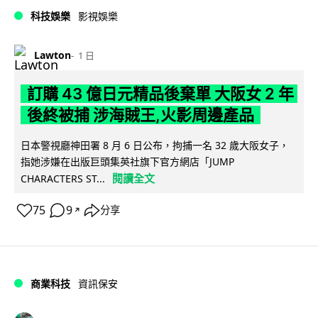
科技娛樂
影視娛樂
Lawton
1 日
訂購 43 億日元精品後棄單 大阪女 2 年
後終被捕 涉海賊王,火影周邊產品
日本警視廳神田署 8 月 6 日公布，拘捕一名 32 歲大阪女子，
指她涉嫌在出版巨頭集英社旗下官方網店「JUMP
閱讀全文
CHARACTERS ST...
75
9
分享
↗
商業科技
資訊保安