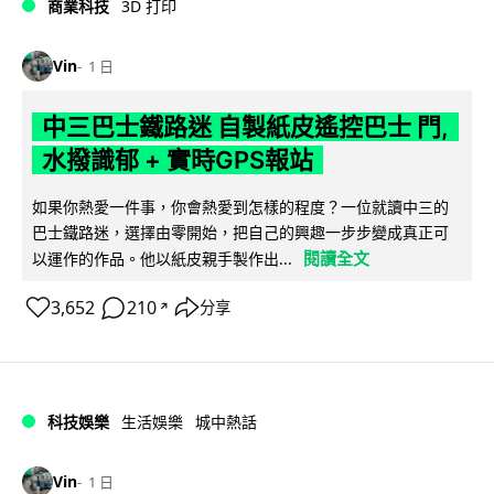
商業科技
3D 打印
Vin
1 日
中三巴士鐵路迷 自製紙皮遙控巴士 門,
水撥識郁 + 實時GPS報站
如果你熱愛一件事，你會熱愛到怎樣的程度？一位就讀中三的
巴士鐵路迷，選擇由零開始，把自己的興趣一步步變成真正可
閱讀全文
以運作的作品。他以紙皮親手製作出...
3,652
210
分享
↗
科技娛樂
生活娛樂
城中熱話
Vin
1 日