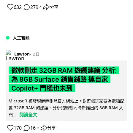
632
279
分享
↗
人工智能
Lawton
2 日
微軟刪走 32GB RAM 遊戲建議 分析:
為 8GB Surface 銷售鋪路 連自家
Copilot+ 門檻也未到
Microsoft 被發現靜靜刪除官方網站上，對遊戲玩家要為電腦配
置 32GB RAM 的建議。分析指微軟同時新推出的 8GB RAM 入
閱讀全文
門...
170
16
分享
↗