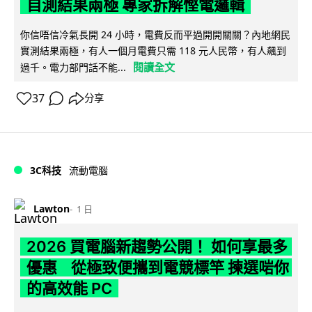
自測結果兩極 專家拆解慳電邏輯
你信唔信冷氣長開 24 小時，電費反而平過開開關關？內地網民
實測結果兩極，有人一個月電費只需 118 元人民幣，有人飆到
閱讀全文
過千。電力部門話不能...
37
分享
3C科技
流動電腦
Lawton
1 日
2026 買電腦新趨勢公開！ 如何享最多
優惠 從極致便攜到電競標竿 揀選啱你
的高效能 PC