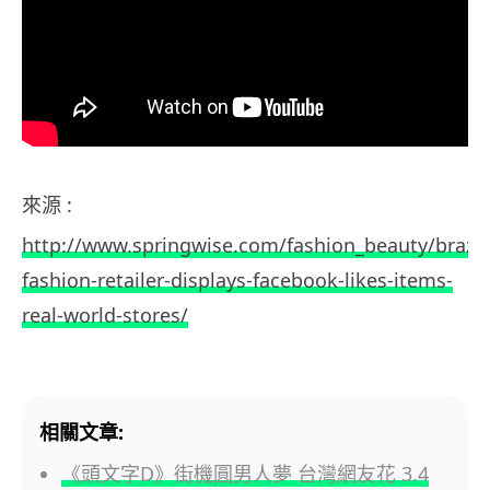
來源 :
http://www.springwise.com/fashion_beauty/brazil
fashion-retailer-displays-facebook-likes-items-
real-world-stores/
相關文章:
《頭文字D》街機圓男人夢 台灣網友花 3.4