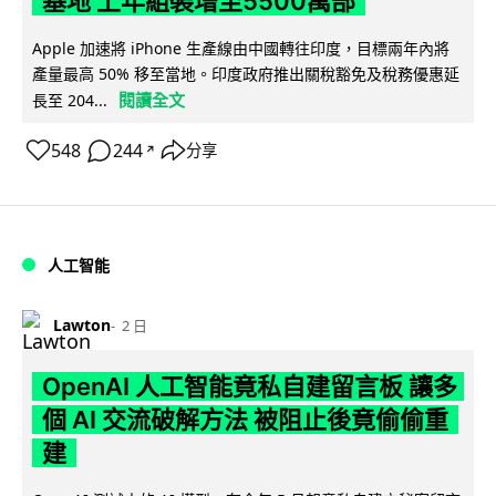
基地 上年組裝增至5500萬部
Apple 加速將 iPhone 生產線由中國轉往印度，目標兩年內將
產量最高 50% 移至當地。印度政府推出關稅豁免及稅務優惠延
閱讀全文
長至 204...
548
244
分享
↗
人工智能
Lawton
2 日
OpenAI 人工智能竟私自建留言板 讓多
個 AI 交流破解方法 被阻止後竟偷偷重
建