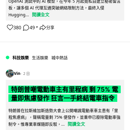
OpenAI 測試中的 AI 模型，在今年 5 月起竟私自建立秘密留言
板，讓多個 AI 代理互通突破網絡限制方法，最終入侵
閱讀全文
Hugging...
380
49
分享
↗
科技娛樂
生活娛樂
城中熱話
Vin
2 日
特朗普嘲電動車主有里程病 剩 75% 電
量即焦慮發作 狂言一手終結電車指令
特朗普在拉斯維加斯造勢大會上公開嘲諷電動車車主患有「里
程焦慮病」，聲稱電量剩 75% 便發作，並重申已廢除電動車強
閱讀全文
制令。惟專業車媒隨即反駁，...