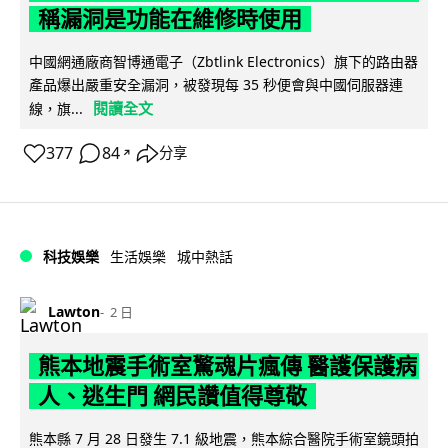
稱漏洞是功能在維修時使用
中國網通廠商智博通電子（Zbtlink Electronics）旗下的路由器
產品爆出嚴重安全漏洞，被發現每 35 秒便會與中國伺服器連
閱讀全文
線，旗...
377
84
分享
↗
科技娛樂
生活娛樂
城中熱話
Lawton
2 日
熊本地震手術室驚魂片瘋傳 醫護保護病
人、逃生門 網民讚值得尊敬
熊本縣 7 月 28 日發生 7.1 級地震，熊本綜合醫院手術室鏡頭拍