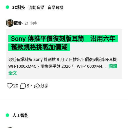
3C科技
流動音樂
音樂耳機
藍骨
21 小時
Sony 傳推平價復刻版耳筒 沿用六年
舊款規格挑戰加價潮
最近有爆料指 Sony 計劃於 9 月 7 日推出平價復刻版降噪耳機
閱讀
WH-1000XM4C，規格幾乎與 2020 年 WH-1000XM4...
全文
20
8
分享
↗
人工智能