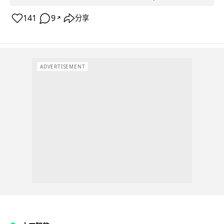
141
9
分享
↗
ADVERTISEMENT