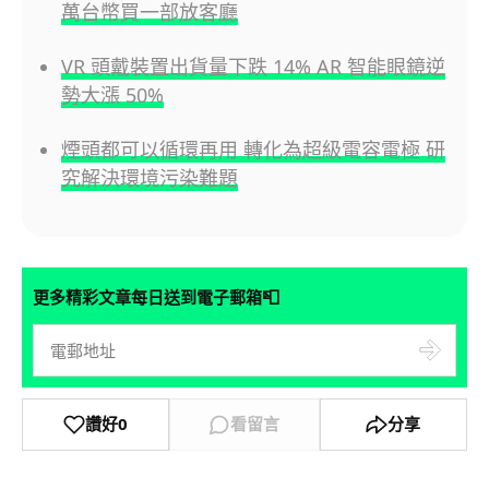
萬台幣買一部放客廳
VR 頭戴裝置出貨量下跌 14% AR 智能眼鏡逆
勢大漲 50%
煙頭都可以循環再用 轉化為超級電容電極 研
究解決環境污染難題
📮
更多精彩文章每日送到電子郵箱
讚好
0
看留言
分享