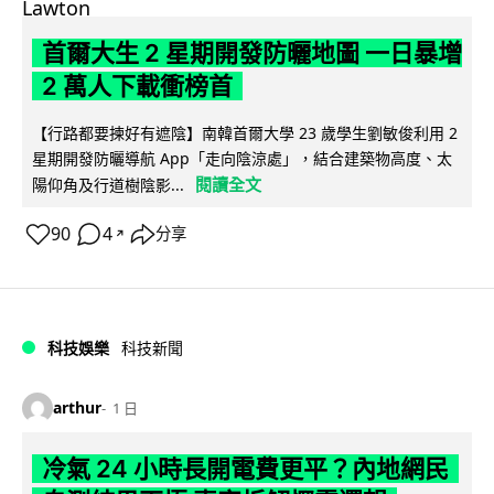
首爾大生 2 星期開發防曬地圖 一日暴增
2 萬人下載衝榜首
【行路都要揀好有遮陰】南韓首爾大學 23 歲學生劉敏俊利用 2
星期開發防曬導航 App「走向陰涼處」，結合建築物高度、太
閱讀全文
陽仰角及行道樹陰影...
90
4
分享
↗
科技娛樂
科技新聞
arthur
1 日
冷氣 24 小時長開電費更平？內地網民