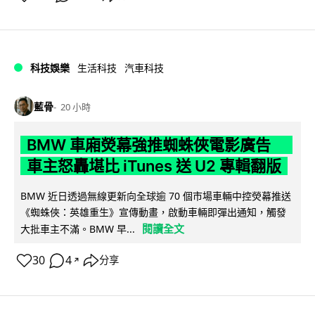
科技娛樂
生活科技
汽車科技
藍骨
20 小時
BMW 車廂熒幕強推蜘蛛俠電影廣告
車主怒轟堪比 iTunes 送 U2 專輯翻版
BMW 近日透過無線更新向全球逾 70 個市場車輛中控熒幕推送
《蜘蛛俠：英雄重生》宣傳動畫，啟動車輛即彈出通知，觸發
閱讀全文
大批車主不滿。BMW 早...
30
4
分享
↗