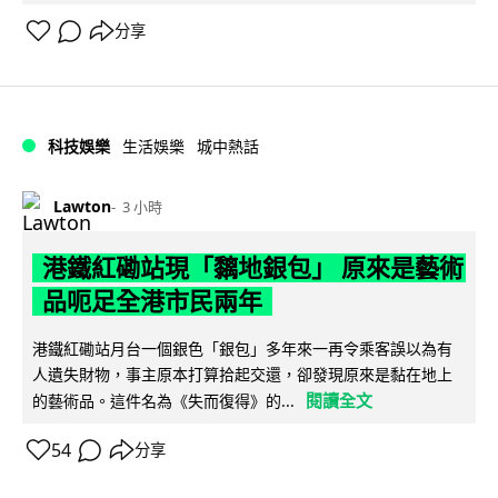
分享
科技娛樂
生活娛樂
城中熱話
Lawton
3 小時
港鐵紅磡站現「黐地銀包」 原來是藝術
品呃足全港市民兩年
港鐵紅磡站月台一個銀色「銀包」多年來一再令乘客誤以為有
人遺失財物，事主原本打算拾起交還，卻發現原來是黏在地上
閱讀全文
的藝術品。這件名為《失而復得》的...
54
分享