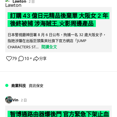
Lawton
2 日
訂購 43 億日元精品後棄單 大阪女 2 年
後終被捕 涉海賊王,火影周邊產品
日本警視廳神田署 8 月 6 日公布，拘捕一名 32 歲大阪女子，
指她涉嫌在出版巨頭集英社旗下官方網店「JUMP
閱讀全文
CHARACTERS ST...
79
10
分享
↗
商業科技
資訊保安
Vin
2 日
智博通路由器爆後門 官方緊急下架止血