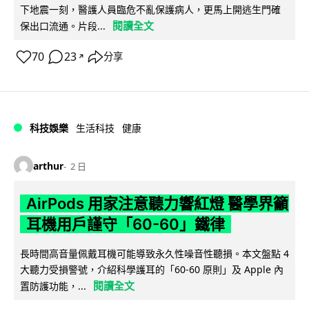
下地震一刻，醫護人員臨危不亂保護病人，更馬上開逃生門確
閱讀全文
保出口流通。片段...
70
23
分享
↗
科技娛樂
生活科技
健康
arthur
2 日
AirPods 用家注意聽力響紅燈 醫學界籲
耳機用戶謹守「60-60」鐵律
長時間高音量佩戴耳機可能導致永久性噪音性聽損。本文盤點 4
大聽力受損警號，介紹科學護耳的「60-60 原則」及 Apple 內
閱讀全文
置防護功能，...