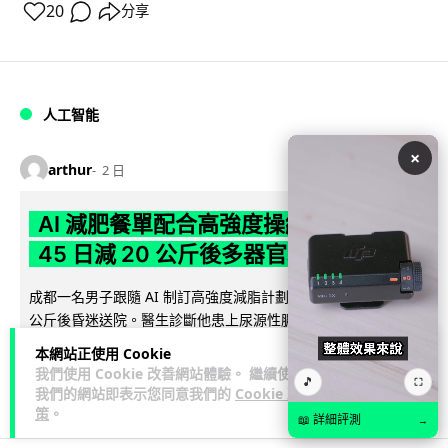
20
分享
人工智能
×
arthur
2 日
AI 減肥餐單配合高強度操練 成都男
45 日減 20 公斤後多器官衰竭
成都一名男子跟隨 AI 制訂高強度減脂計劃，45 日內減去約 20
公斤後昏迷送院。醫生診斷他患上尿源性膿毒症、膿毒性休克
閱讀全文
及多器官功能障礙。...
本網站正使用 Cookie
我們使用 Cookie 改善網站體驗。 繼續使用
🎵
⛶
23
4
分享
↗
我們的網站即表示您同意我們的
Cookie 政
策
。
📖 詳細評測
→