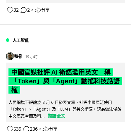
32
2
分享
↗
人工智能
藍骨
19 小時
中國官媒批評 AI 術語濫用英文 稱
「Token」與「Agent」動搖科技話語
權
人民網旗下評論於 8 月 6 日發表文章，批評中國廣泛使用
「Token」、「Agent」及「LLM」等英文術語，認為做法侵蝕
閱讀全文
中文表意空間及科...
539
236
分享
↗