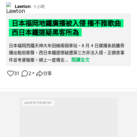
Lawton
5 小時
日本福岡地鐵廣播被入侵 播不雅歌曲
西日本鐵道疑黑客所為
日本福岡西鐵天神大牟田線兩個車站，8 月 4 日廣播系統離奇
播出粗俗歌聲，西日本鐵道懷疑遭第三方非法入侵，正調查事
閱讀全文
件並考慮報案。網上一度傳言...
31
2
分享
↗
ADVERTISEMENT