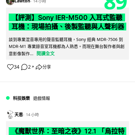
89
Lawton
14 小時
【評測】Sony IER-M500 入耳式監聽
耳機：現場拍攝、後製監聽與人聲利器
談到專業混音專用的聲音監聽耳機，Sony 經典 MDR-7506 到
MDR-M1 專業錄音室耳機都為人熟悉。而現在舞台製作者與創
閱讀全文
意影像製作...
34
2
分享
↗
科技娛樂
遊戲情報
天恩
14 小時
《魔獸世界：至暗之夜》12.1 「烏拉特