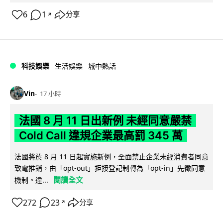
6
1
分享
↗
科技娛樂
生活娛樂
城中熱話
Vin
17 小時
法國 8 月 11 日出新例 未經同意嚴禁
Cold Call 違規企業最高罰 345 萬
法國將於 8 月 11 日起實施新例，全面禁止企業未經消費者同意
致電推銷，由「opt-out」拒接登記制轉為「opt-in」先徵同意
閱讀全文
機制。違...
272
23
分享
↗