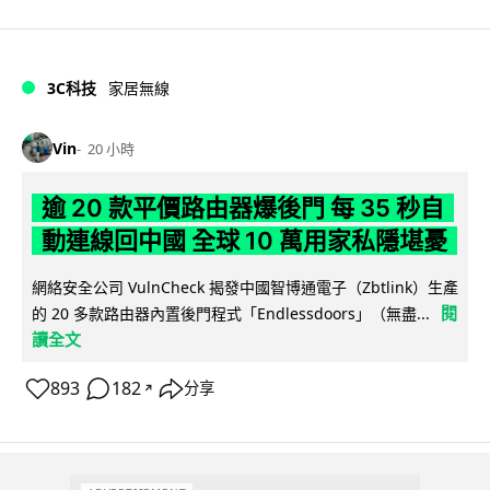
3C科技
家居無線
Vin
20 小時
逾 20 款平價路由器爆後門 每 35 秒自
動連線回中國 全球 10 萬用家私隱堪憂
網絡安全公司 VulnCheck 揭發中國智博通電子（Zbtlink）生產
閱
的 20 多款路由器內置後門程式「Endlessdoors」（無盡...
讀全文
893
182
分享
↗