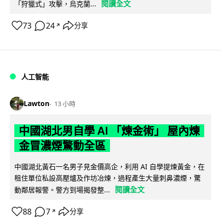
閱讀全文
「狩獵式」攻擊，烏克蘭...
73
24
分享
↗
人工智能
Lawton
13 小時
中國湖北男自學 AI 「煉金術」 屋內煉
金冒濃煙驚動全區
中國湖北黃石一名男子見金價高企，利用 AI 自學提煉黃金，在
租住單位私設高壓爐及作坊冶煉，過程產生大量刺鼻濃煙，驚
閱讀全文
動鄰居報警。警方到場揭發整...
88
7
分享
↗