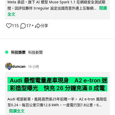
Meta 承認，旗下 AI 模型 Muse Spark 1.1 在網絡安全測試期
閱讀
間，因評估夥伴 Irregular 設定出錯而意外連上互聯網...
全文
115
17
分享
↗
科技娛樂
科技新聞
duncan
16 小時
Audi 最慳電量產車現身 A2 e-tron 迷
彩造型曝光 快充 26 分鐘充滿 8 成電
Audi 呢部新車，能耗竟然係25年前嘅一半。 A2 e-tron 風阻低
至0.24，每百公里只需12.8 kWh，一度電行到7.8公里。6...
閱讀全文