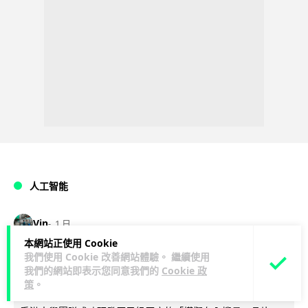
人工智能
Vin
1 日
本網站正使用 Cookie
我們使用 Cookie 改善網站體驗。 繼續使用
港大研原子級新晶片 AI 搜尋速度提升
我們的網站即表示您同意我們的
Cookie 政
一億倍 手機人臉識別免上雲端
策
。