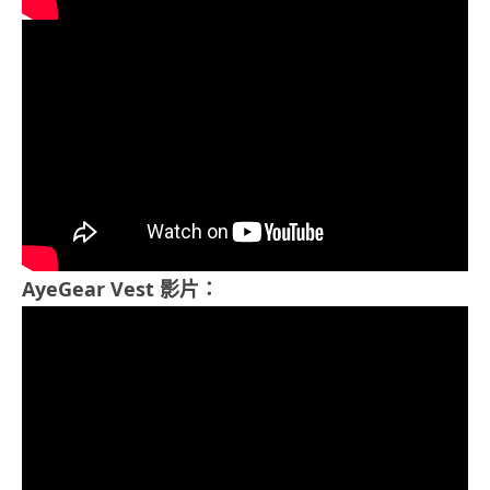
AyeGear Vest 影片：