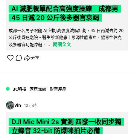
AI 減肥餐單配合高強度操練 成都男
45 日減 20 公斤後多器官衰竭
成都一名男子跟隨 AI 制訂高強度減脂計劃，45 日內減去約 20
公斤後昏迷送院。醫生診斷他患上尿源性膿毒症、膿毒性休克
閱讀全文
及多器官功能障礙。...
分享
3C科技
家居無線
影音產品
Vin
12 小時
DJI Mic Mini 2s 實測 四發一收同步獨
立錄音 32-bit 防爆咪拍片必備