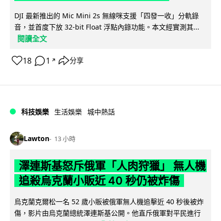
DJI 最新推出的 Mic Mini 2s 無線咪支援「四發一收」分軌錄
音，並首度下放 32-bit Float 浮點內錄功能。本文經實測其...
閱讀全文
18
1
分享
↗
科技娛樂
生活娛樂
城中熱話
Lawton
13 小時
澤連斯基怒斥俄軍「人肉狩獵」 無人機
追殺烏克蘭小販近 40 秒仍被炸傷
烏克蘭克爾松一名 52 歲小販被俄軍無人機追擊近 40 秒後被炸
傷，影片由烏克蘭總統澤連斯基公開。他直斥俄軍對平民進行