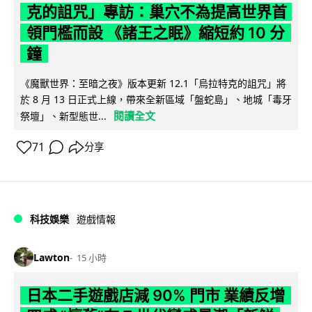
克的詛咒」專訪：巢穴不為提高世界首
領門檻而設 《諸王之眠》縮短約 10 分
鐘
《魔獸世界：至暗之夜》版本更新 12.1「烏拉特克的詛咒」將
於 8 月 13 日正式上線，帶來全新區域「盤蛇島」、地城「毒牙
閱讀全文
祭壇」、新型態世...
71
分享
科技娛樂
遊戲情報
Lawton
15 小時
日本二手遊戲店減 90% 門市 業績反增