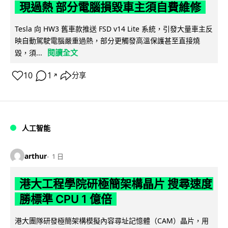
現過熱 部分電腦損毀車主須自費維修
Tesla 向 HW3 舊車款推送 FSD v14 Lite 系統，引發大量車主反
映自動駕駛電腦嚴重過熱，部分更觸發高溫保護甚至直接燒
閱讀全文
毀，須...
10
1
分享
↗
人工智能
arthur
1 日
港大工程學院研極簡架構晶片 搜尋速度
勝標準 CPU 1 億倍
港大團隊研發極簡架構模擬內容尋址記憶體（CAM）晶片，用