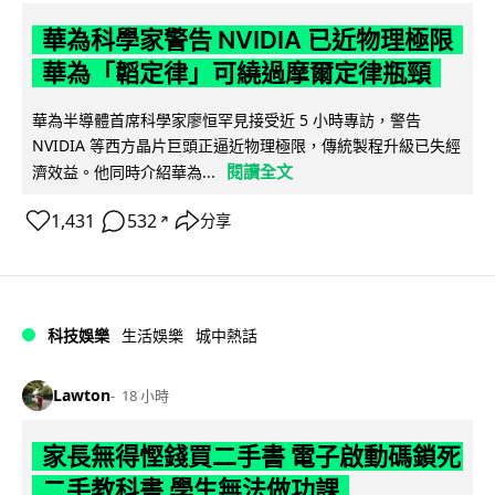
華為科學家警告 NVIDIA 已近物理極限
華為「韜定律」可繞過摩爾定律瓶頸
華為半導體首席科學家廖恒罕見接受近 5 小時專訪，警告
NVIDIA 等西方晶片巨頭正逼近物理極限，傳統製程升級已失經
閱讀全文
濟效益。他同時介紹華為...
1,431
532
分享
↗
科技娛樂
生活娛樂
城中熱話
Lawton
18 小時
家長無得慳錢買二手書 電子啟動碼鎖死
二手教科書 學生無法做功課