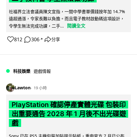
社福界立法會議員陳文宜指，一間中學書單價錢按年加 14.7%
遠超通漲，令家長難以負擔。而且電子教材啟動碼這項設計，
閱讀全文
令學生無法完成功課，二手...
812
306
分享
↗
科技娛樂
遊戲情報
Lawton
19 小時
PlayStation 確認停產實體光碟 包裝印
出重要通告 2028 年 1 月後不出光碟遊
戲
Sony 已在 PS5 主機包裝加貼提示貼紙，重申官方 7 月已公布