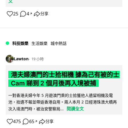
文
25
4
分享
↗
科技娛樂
生活娛樂
城中熱話
Lawton
19 小時
港夫婦澳門的士拾相機 據為己有被的士
Cam 睇到 2 個月後再入境被捕
一對香港夫婦今年 5 月遊澳門乘的士拾獲他人遺留相機及電
池，拾遺不報並帶返香港自用。兩人本月 2 日經港珠澳大橋再
閱讀全文
次入境澳門時，被治安警察局...
475
65
分享
↗