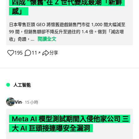
四成 "懷舊"在 Z 世代變成最潮「新鮮
感」
日本零售巨頭 GEO 將懷舊遊戲銷售門市從 1,000 間大幅減至
99 間，但銷售額卻不降反升至過往的 1.4 倍。做到「減店增
閱讀全文
收」奇蹟，...
195
11
分享
↗
人工智能
Vin
15 小時
Meta AI 模型測試期間入侵他家公司 三
大 AI 巨頭接連曝安全漏洞