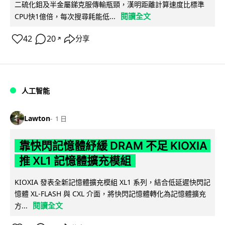
二硫化鉬及半金屬銻克服傳輸瓶頸，漢明距離計算速度比標準
閱讀全文
CPU快1億倍，每次搜尋耗能低...
42
20
分享
↗
人工智能
Lawton
1 日
靠快閃記憶體紓緩 DRAM 不足 KIOXIA
推 XL1 記憶體擴充模組
KIOXIA 發表全新記憶體擴充模組 XL1 系列，結合低延遲快閃記
憶體 XL-FLASH 與 CXL 介面，將快閃記憶體轉化為記憶體擴充
閱讀全文
方...