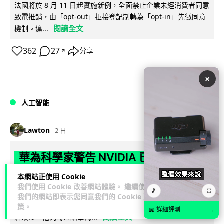
法國將於 8 月 11 日起實施新例，全面禁止企業未經消費者同意
致電推銷，由「opt-out」拒接登記制轉為「opt-in」先徵同意
閱讀全文
機制。違...
362
27
分享
↗
×
人工智能
Lawton
2 日
華為科學家警告 NVIDIA 已近物理極限
華為「韜定律」可繞過摩爾定律瓶頸
本網站正使用 Cookie
我們使用 Cookie 改善網站體驗。 繼續使用
🎵
⛶
華為半導體首席科學家廖恒罕見接受近 5 小時專訪，警告
我們的網站即表示您同意我們的
Cookie 政
NVIDIA 等西方晶片巨頭正逼近物理極限，傳統製程升級已失經
策
。
📖 詳細評測
→
閱讀全文
濟效益。他同時介紹華為...