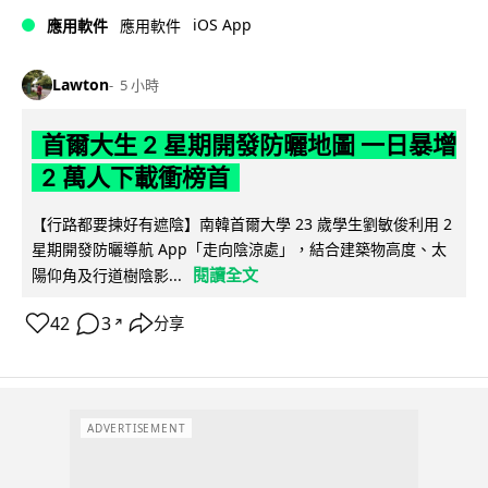
iOS App
應用軟件
應用軟件
Lawton
5 小時
首爾大生 2 星期開發防曬地圖 一日暴增
2 萬人下載衝榜首
【行路都要揀好有遮陰】南韓首爾大學 23 歲學生劉敏俊利用 2
星期開發防曬導航 App「走向陰涼處」，結合建築物高度、太
閱讀全文
陽仰角及行道樹陰影...
42
3
分享
↗
ADVERTISEMENT