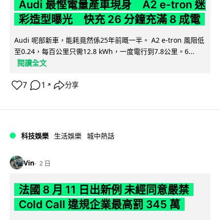
Audi 最慳電量產車現身 A2 e-tron 迷
彩造型曝光 快充 26 分鐘充滿 8 成電
Audi 呢部新車，能耗竟然係25年前嘅一半。 A2 e-tron 風阻低
至0.24，每百公里只需12.8 kWh，一度電行到7.8公里。6...
閱讀全文
7
1
分享
↗
科技娛樂
生活娛樂
城中熱話
Vin
2 日
法國 8 月 11 日出新例 未經同意嚴禁
Cold Call 違規企業最高罰 345 萬