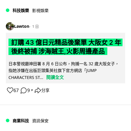
科技娛樂
影視娛樂
Lawton
1 日
訂購 43 億日元精品後棄單 大阪女 2 年
後終被捕 涉海賊王,火影周邊產品
日本警視廳神田署 8 月 6 日公布，拘捕一名 32 歲大阪女子，
指她涉嫌在出版巨頭集英社旗下官方網店「JUMP
閱讀全文
CHARACTERS ST...
67
9
分享
↗
商業科技
資訊保安