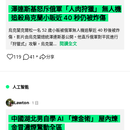
澤連斯基怒斥俄軍「人肉狩獵」 無人機
追殺烏克蘭小販近 40 秒仍被炸傷
烏克蘭克爾松一名 52 歲小販被俄軍無人機追擊近 40 秒後被炸
傷，影片由烏克蘭總統澤連斯基公開。他直斥俄軍對平民進行
閱讀全文
「狩獵式」攻擊，烏克蘭...
119
41
分享
↗
人工智能
Lawton
1 日
中國湖北男自學 AI 「煉金術」 屋內煉
金冒濃煙驚動全區