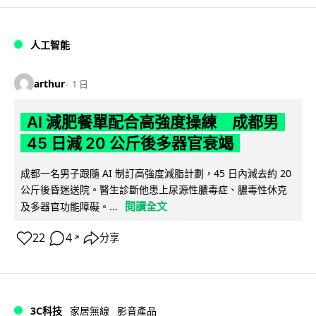
人工智能
arthur
1 日
AI 減肥餐單配合高強度操練 成都男
45 日減 20 公斤後多器官衰竭
成都一名男子跟隨 AI 制訂高強度減脂計劃，45 日內減去約 20
公斤後昏迷送院。醫生診斷他患上尿源性膿毒症、膿毒性休克
閱讀全文
及多器官功能障礙。...
22
4
分享
↗
3C科技
家居無線
影音產品