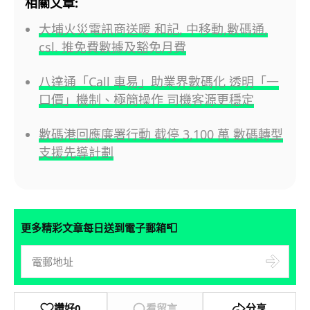
相關文章:
大埔火災電訊商送暖 和記, 中移動,數碼通,
csl. 推免費數據及豁免月費
八達通「Call 車易」助業界數碼化 透明「一
口價」機制、極簡操作 司機客源更穩定
數碼港回應廉署行動 截停 3,100 萬 數碼轉型
支援先導計劃
📮
更多精彩文章每日送到電子郵箱
讚好
0
看留言
分享