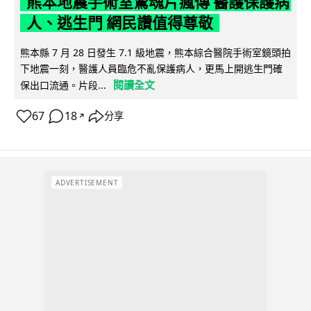
熊本地震手術室驚魂片瘋傳 醫護保護病
人、逃生門 網民讚值得尊敬
熊本縣 7 月 28 日發生 7.1 級地震，熊本綜合醫院手術室鏡頭拍
下地震一刻，醫護人員臨危不亂保護病人，更馬上開逃生門確
閱讀全文
保出口流通。片段...
67
18
分享
↗
ADVERTISEMENT