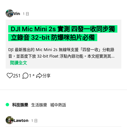
Vin
1 日
DJI Mic Mini 2s 實測 四發一收同步獨
立錄音 32-bit 防爆咪拍片必備
DJI 最新推出的 Mic Mini 2s 無線咪支援「四發一收」分軌錄
音，並首度下放 32-bit Float 浮點內錄功能。本文經實測其...
閱讀全文
251
1
分享
↗
科技娛樂
生活娛樂
城中熱話
Lawton
1 日