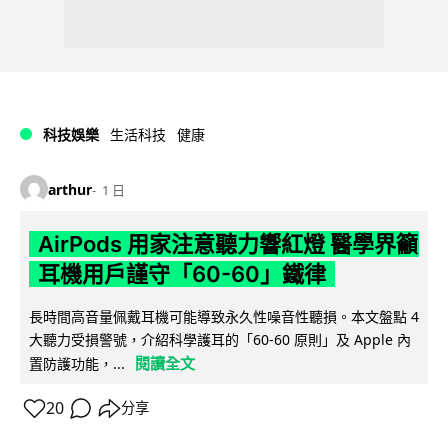
科技娛樂
生活科技
健康
arthur
1 日
AirPods 用家注意聽力響紅燈 醫學界籲
耳機用戶謹守「60-60」鐵律
長時間高音量佩戴耳機可能導致永久性噪音性聽損。本文盤點 4
大聽力受損警號，介紹科學護耳的「60-60 原則」及 Apple 內
閱讀全文
置防護功能，...
20
分享