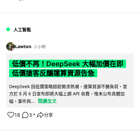
人工智能
Lawton
2 小時
低價不再！DeepSeek 大幅加價在即
低價搶客反釀運算資源告急
DeepSeek 因低價策略掀起需求熱潮，運算資源不勝負荷，官
方於 8 月 6 日宣布即將大幅上調 API 收費，惟未公布具體加
閱讀全文
幅。事件與...
18
3
分享
↗