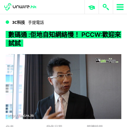
WWDC 2026
GenAI 與雲端科技專區
ERP 與商業 AI
數碼通 :佢地自知網絡慢！ PCCW:歡迎來試試
3C科技
手提電話
數碼通 :佢地自知網絡慢！ PCCW:歡迎來
試試
作者
發佈日期
閱讀時間