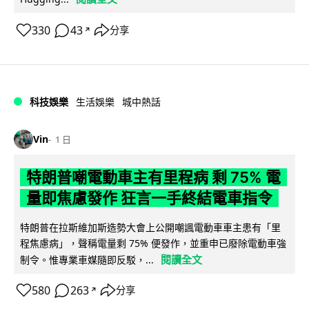
330
43
分享
↗
科技娛樂
生活娛樂
城中熱話
Vin
1 日
特朗普嘲電動車主有里程病 剩 75% 電
量即焦慮發作 狂言一手終結電車指令
特朗普在拉斯維加斯造勢大會上公開嘲諷電動車車主患有「里
程焦慮病」，聲稱電量剩 75% 便發作，並重申已廢除電動車強
閱讀全文
制令。惟專業車媒隨即反駁，...
580
263
分享
↗