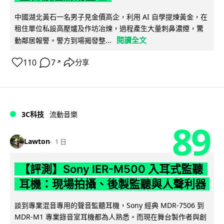
中國湖北黃石一名男子見金價高企，利用 AI 自學提煉黃金，在
租住單位私設高壓爐及作坊冶煉，過程產生大量刺鼻濃煙，驚
閱讀全文
動鄰居報警。警方到場揭發整...
110
7
分享
↗
3C科技
流動音樂
89
Lawton
1 日
【評測】Sony IER-M500 入耳式監聽
耳機：現場拍攝、後製監聽與人聲利器
談到專業混音專用的聲音監聽耳機，Sony 經典 MDR-7506 到
MDR-M1 專業錄音室耳機都為人熟悉。而現在舞台製作者與創