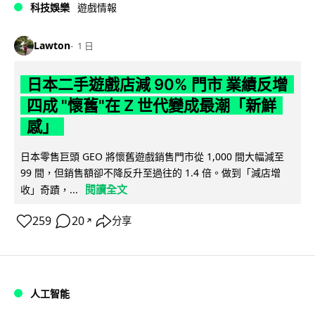
科技娛樂
遊戲情報
Lawton
1 日
日本二手遊戲店減 90% 門市 業績反增
四成 "懷舊"在 Z 世代變成最潮「新鮮
感」
日本零售巨頭 GEO 將懷舊遊戲銷售門市從 1,000 間大幅減至
99 間，但銷售額卻不降反升至過往的 1.4 倍。做到「減店增
閱讀全文
收」奇蹟，...
259
20
分享
↗
人工智能