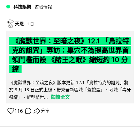
科技娛樂
遊戲情報
天恩
1 日
《魔獸世界：至暗之夜》12.1 「烏拉特
克的詛咒」專訪：巢穴不為提高世界首
領門檻而設 《諸王之眠》縮短約 10 分
鐘
《魔獸世界：至暗之夜》版本更新 12.1「烏拉特克的詛咒」將
於 8 月 13 日正式上線，帶來全新區域「盤蛇島」、地城「毒牙
閱讀全文
祭壇」、新型態世...
116
分享