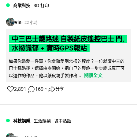
商業科技
3D 打印
Vin
22 小時
中三巴士鐵路迷 自製紙皮遙控巴士 門,
水撥識郁 + 實時GPS報站
如果你熱愛一件事，你會熱愛到怎樣的程度？一位就讀中三的
巴士鐵路迷，選擇由零開始，把自己的興趣一步步變成真正可
閱讀全文
以運作的作品。他以紙皮親手製作出...
2,891
169
分享
↗
科技娛樂
生活娛樂
城中熱話