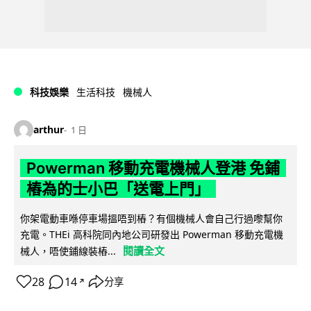
科技娛樂
生活科技
機械人
arthur
1 日
Powerman 移動充電機械人登港 免鋪
樁為的士小巴「送電上門」
你架電動車喺停車場搵唔到樁？有個機械人會自己行過嚟幫你
充電。THEi 高科院同內地公司研發出 Powerman 移動充電機
閱讀全文
械人，唔使鋪線裝樁...
28
14
分享
↗