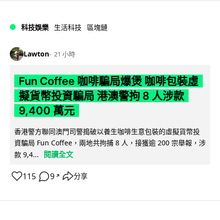
科技娛樂
生活科技
區塊鏈
Lawton
21 小時
Fun Coffee 咖啡騙局爆煲 咖啡包裝虛
擬貨幣投資騙局 港澳警拘 8 人涉款
9,400 萬元
香港警方聯同澳門司警搗破以養生咖啡生意包裝的虛擬貨幣投
資騙局 Fun Coffee，兩地共拘捕 8 人，接獲逾 200 宗舉報，涉
閱讀全文
款 9,4...
115
9
分享
↗