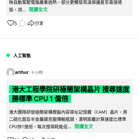
映自動駕駛電腦嚴重過熱，部分更觸發高溫保護甚至直接燒
閱讀全文
毀，須...
5
分享
人工智能
arthur
6 小時
港大工程學院研極簡架構晶片 搜尋速度
勝標準 CPU 1 億倍
港大團隊研發極簡架構模擬內容尋址記憶體（CAM）晶片，用
二硫化鉬及半金屬銻克服傳輸瓶頸，漢明距離計算速度比標準
閱讀全文
CPU快1億倍，每次搜尋耗能低...