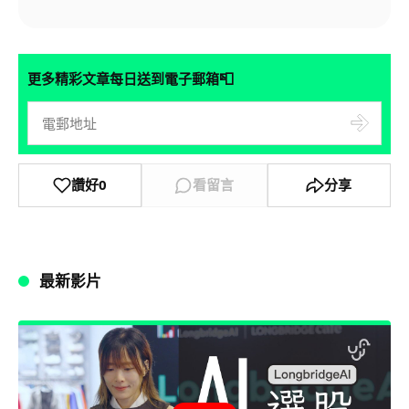
📮
更多精彩文章每日送到電子郵箱
讚好
0
看留言
分享
最新影片