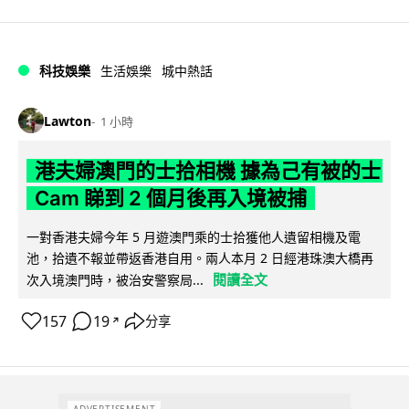
科技娛樂
生活娛樂
城中熱話
Lawton
1 小時
港夫婦澳門的士拾相機 據為己有被的士
Cam 睇到 2 個月後再入境被捕
一對香港夫婦今年 5 月遊澳門乘的士拾獲他人遺留相機及電
池，拾遺不報並帶返香港自用。兩人本月 2 日經港珠澳大橋再
閱讀全文
次入境澳門時，被治安警察局...
157
19
分享
↗
ADVERTISEMENT