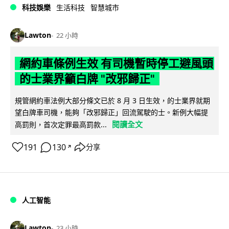
科技娛樂
生活科技
智慧城市
Lawton
22 小時
網約車條例生效 有司機暫時停工避風頭
的士業界籲白牌 "改邪歸正"
規管網約車法例大部分條文已於 8 月 3 日生效，的士業界就期
望白牌車司機，能夠「改邪歸正」回流駕駛的士。新例大幅提
閱讀全文
高罰則，首次定罪最高罰款...
191
130
分享
↗
人工智能
Lawton
23 小時