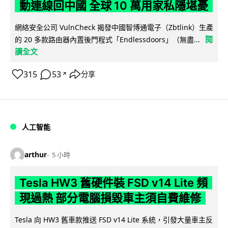
動連線回中國 全球 10 萬用家私隱堪憂
網絡安全公司 VulnCheck 揭發中國智博通電子（Zbtlink）生產
閱
的 20 多款路由器內置後門程式「Endlessdoors」（無盡...
讀全文
315
53
分享
↗
人工智能
arthur
5 小時
Tesla HW3 舊硬件裝 FSD v14 Lite 頻
現過熱 部分電腦損毀車主須自費維修
Tesla 向 HW3 舊車款推送 FSD v14 Lite 系統，引發大量車主反