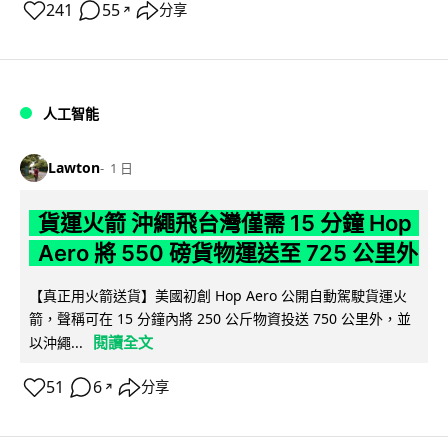
241
55
分享
↗
人工智能
Lawton
1 日
貨運火箭 沖繩飛台灣僅需 15 分鐘 Hop
Aero 將 550 磅貨物運送至 725 公里外
【真正用火箭送貨】美國初創 Hop Aero 公開自動駕駛貨運火
箭，聲稱可在 15 分鐘內將 250 公斤物資投送 750 公里外，並
閱讀全文
以沖繩...
51
6
分享
↗