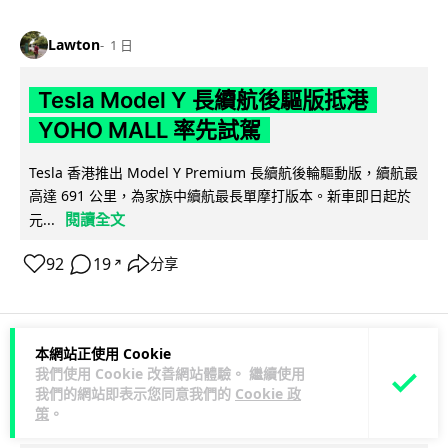
Lawton
1 日
Tesla Model Y 長續航後驅版抵港
YOHO MALL 率先試駕
Tesla 香港推出 Model Y Premium 長續航後輪驅動版，續航最
高達 691 公里，為家族中續航最長單摩打版本。新車即日起於
閱讀全文
元...
92
19
分享
↗
本網站正使用 Cookie
人工智能
我們使用 Cookie 改善網站體驗。 繼續使用
我們的網站即表示您同意我們的
Cookie 政
策
。
Vin
1 日