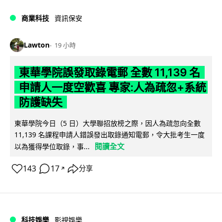
商業科技
資訊保安
Lawton
19 小時
東華學院誤發取錄電郵 全數 11,139 名
申請人一度空歡喜 專家:人為疏忽+系統
防護缺失
東華學院今日（5 日）大學聯招放榜之際，因人為疏忽向全數
11,139 名課程申請人錯誤發出取錄通知電郵，令大批考生一度
閱讀全文
以為獲得學位取錄，事...
143
17
分享
↗
科技娛樂
影視娛樂