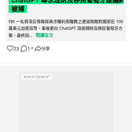
ChatGPT 尋求理財及移民葡萄牙建議終
被捕
FBI 一名資深反情報探員涉嫌利用職務之便盜取敵對國家近 100
萬美元加密貨幣，事後更向 ChatGPT 諮詢理財及移民葡萄牙方
閱讀全文
案，最終因...
23
1
分享
↗
ADVERTISEMENT