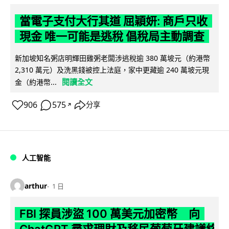
當電子支付大行其道 屈穎妍: 商戶只收
現金 唯一可能是逃稅 倡稅局主動調查
新加坡知名粥店明輝田雞粥老闆涉逃稅逾 380 萬坡元（約港幣
2,310 萬元）及洗黑錢被控上法庭，家中更藏逾 240 萬坡元現
閱讀全文
金（約港幣...
906
575
分享
↗
人工智能
arthur
1 日
FBI 探員涉盜 100 萬美元加密幣 向