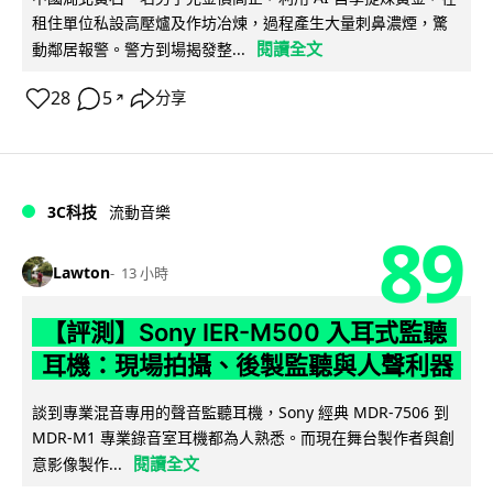
租住單位私設高壓爐及作坊冶煉，過程產生大量刺鼻濃煙，驚
閱讀全文
動鄰居報警。警方到場揭發整...
28
5
分享
↗
3C科技
流動音樂
89
Lawton
13 小時
【評測】Sony IER-M500 入耳式監聽
耳機：現場拍攝、後製監聽與人聲利器
談到專業混音專用的聲音監聽耳機，Sony 經典 MDR-7506 到
MDR-M1 專業錄音室耳機都為人熟悉。而現在舞台製作者與創
閱讀全文
意影像製作...