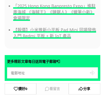
「2025 Hong Kong Banpresto Expo」進駐
奧海城 《海賊王》《鏈鋸人》《蠟筆小新》
會場限定
【報價】小米推新小平板 Pad Mini 同場發佈
入門 Redmi 平板 + 新 IoT 產品
📮
更多精彩文章每日送到電子郵箱
讚好
0
看留言
分享