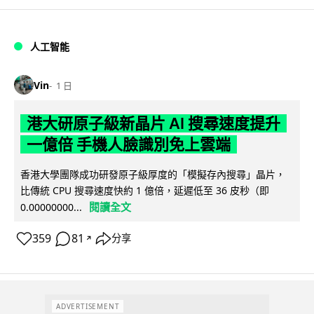
人工智能
Vin
1 日
港大研原子級新晶片 AI 搜尋速度提升
一億倍 手機人臉識別免上雲端
香港大學團隊成功研發原子級厚度的「模擬存內搜尋」晶片，
比傳統 CPU 搜尋速度快約 1 億倍，延遲低至 36 皮秒（即
閱讀全文
0.00000000...
359
81
分享
↗
ADVERTISEMENT