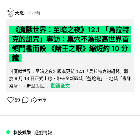
天恩
13 小時
《魔獸世界：至暗之夜》12.1 「烏拉特
克的詛咒」專訪：巢穴不為提高世界首
領門檻而設 《諸王之眠》縮短約 10 分
鐘
《魔獸世界：至暗之夜》版本更新 12.1「烏拉特克的詛咒」將
於 8 月 13 日正式上線，帶來全新區域「盤蛇島」、地城「毒牙
閱讀全文
祭壇」、新型態世...
69
分享
科技娛樂
遊戲情報