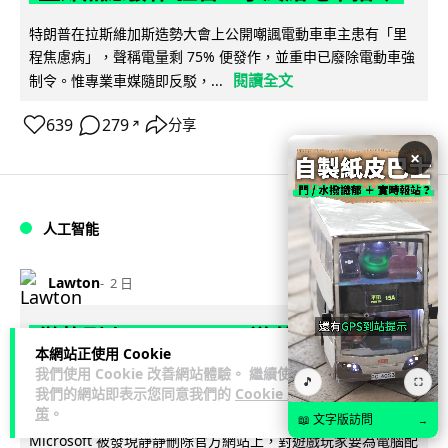
特朗普在拉斯維加斯造勢大會上公開嘲諷電動車車主患有「里
程焦慮病」，聲稱電量剩 75% 便發作，並重申已廢除電動車強
閱讀全文
制令。惟專業車媒隨即反駁，...
639
279
分享
↗
×
人工智能
Lawton
2 日
微軟刪走 32GB RAM 遊戲建議 分析:
本網站正使用 Cookie
為 8GB Surface 銷售鋪路 連自家
我們使用 Cookie 改善網站體驗。 繼續使用
🎵
⛶
我們的網站即表示您同意我們的
Cookie 政
Copilot+ 門檻也未到
策
。
📖 文字版訪問
→
Microsoft 被發現靜靜刪除官方網站上，對遊戲玩家要為電腦配