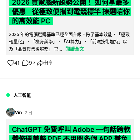
2026 買電腦新趨勢公開！ 如何享最多
優惠 從極致便攜到電競標竿 揀選啱你
的高效能 PC
2026 年的電腦選購基準已經全面升級。除了基本效能，「極致
輕量化」、「機身美學」、「AI算力」、「前瞻技術加持」以
閱讀全文
及「品質與售後服務」 已...
41
9
分享
↗
人工智能
Vin
2 日
ChatGPT 免費呼叫 Adobe 一句話跨軟
體修圖兼整 PDF 不用開多個 APP 兼免