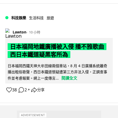
科技娛樂
生活科技
旅遊
Lawton
10 小時
日本福岡地鐵廣播被入侵 播不雅歌曲
西日本鐵道疑黑客所為
日本福岡西鐵天神大牟田線兩個車站，8 月 4 日廣播系統離奇
播出粗俗歌聲，西日本鐵道懷疑遭第三方非法入侵，正調查事
閱讀全文
件並考慮報案。網上一度傳言...
38
2
分享
↗
ADVERTISEMENT