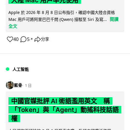
大陸 Mac 用戶率先使用
Apple 於 2026 年 8 月 8 日公布指引，確認中國大陸合資格
閱讀
Mac 用戶可將阿里巴巴千問 (Qwen) 接駁至 Siri 及寫...
全文
40
5
分享
↗
人工智能
藍骨
1 日
中國官媒批評 AI 術語濫用英文 稱
「Token」與「Agent」動搖科技話語
權