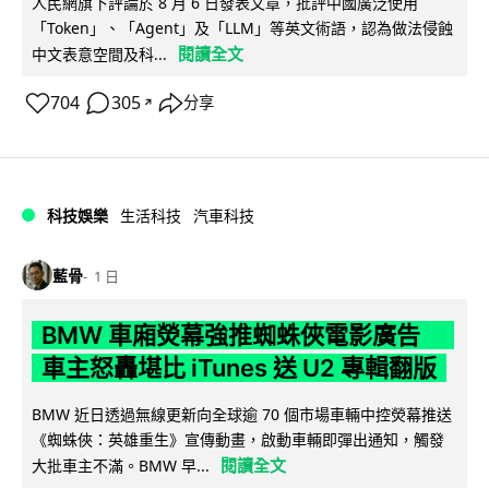
人民網旗下評論於 8 月 6 日發表文章，批評中國廣泛使用
「Token」、「Agent」及「LLM」等英文術語，認為做法侵蝕
閱讀全文
中文表意空間及科...
704
305
分享
↗
科技娛樂
生活科技
汽車科技
藍骨
1 日
BMW 車廂熒幕強推蜘蛛俠電影廣告
車主怒轟堪比 iTunes 送 U2 專輯翻版
BMW 近日透過無線更新向全球逾 70 個市場車輛中控熒幕推送
《蜘蛛俠：英雄重生》宣傳動畫，啟動車輛即彈出通知，觸發
閱讀全文
大批車主不滿。BMW 早...