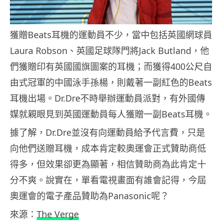
獲贈Beats耳機的運動員不少，當中包括英國網球員
Laura Robson、英國足球隊門將Jack Butland，他
們獲贈印有英國國旗圖案的耳機；而獲得400公尺自
由式冠軍的中國泳手孫楊，則戴著一副紅色的Beats
耳機出場。Dr.Dre不時舉辦運動員派對，有外國傳
媒就親眼見到英國運動員每人獲贈一副Beats耳機。
據了解，Dr.Dre並沒有向運動員給予代言費，只是
向他們送贈耳機，成本肯定較奧運會正式贊助商低
得多，但效果卻更為顯著，相信贊助商為此肯定十
分不爽。說實在，單看電視畫面有誰會記得，今屆
奧運會的電子產品贊助為Panasonic呢？
來源：
The Verge