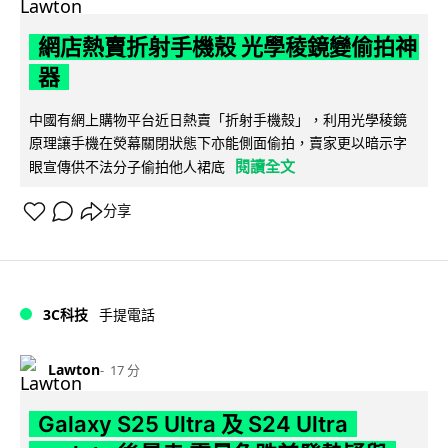
網店熱賣折射手機殼 光學稜鏡變偷拍神
器
中國有網上購物平台近日熱賣「折射手機殼」，利用光學稜鏡
原理讓手機在熒幕關閉狀態下亦能側面偷拍，賣家更以暗示字
閱讀全文
眼宣傳供不法分子偷拍他人裙底
分享
3C科技
手提電話
Lawton
17 分
Galaxy S25 Ultra 及 S24 Ultra