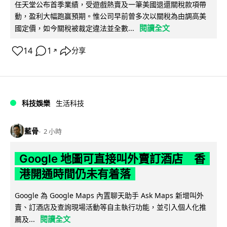
任天堂公布首季業績，受遊戲熱賣及一筆美國退還關稅款項帶
動，盈利大幅跑贏預期。惟公司早前曾多次以關稅為由調高美
閱讀全文
國定價，如今關稅被裁定違法並全數...
14
1
分享
↗
科技娛樂
生活科技
藍骨
2 小時
Google 地圖可直接叫外賣訂酒店 香
港開通時間仍未有着落
Google 為 Google Maps 內置聊天助手 Ask Maps 新增叫外
賣、訂酒店及查詢現場活動等自主執行功能，並引入個人化推
閱讀全文
薦及...