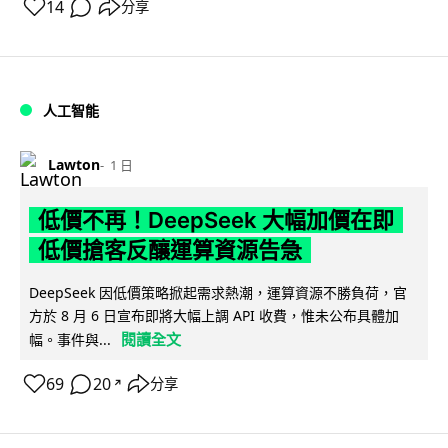
14
分享
人工智能
Lawton
1 日
低價不再！DeepSeek 大幅加價在即
低價搶客反釀運算資源告急
DeepSeek 因低價策略掀起需求熱潮，運算資源不勝負荷，官
方於 8 月 6 日宣布即將大幅上調 API 收費，惟未公布具體加
閱讀全文
幅。事件與...
69
20
分享
↗