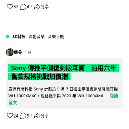
32
4
分享
↗
3C科技
流動音樂
音樂耳機
藍骨
1 日
Sony 傳推平價復刻版耳筒 沿用六年
舊款規格挑戰加價潮
最近有爆料指 Sony 計劃於 9 月 7 日推出平價復刻版降噪耳機
閱讀
WH-1000XM4C，規格幾乎與 2020 年 WH-1000XM4...
全文
24
9
分享
↗