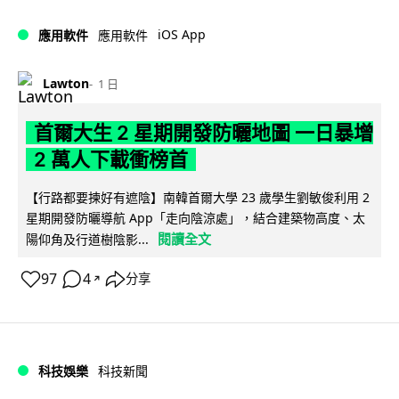
iOS App
應用軟件
應用軟件
Lawton
1 日
首爾大生 2 星期開發防曬地圖 一日暴增
2 萬人下載衝榜首
【行路都要揀好有遮陰】南韓首爾大學 23 歲學生劉敏俊利用 2
星期開發防曬導航 App「走向陰涼處」，結合建築物高度、太
閱讀全文
陽仰角及行道樹陰影...
97
4
分享
↗
科技娛樂
科技新聞