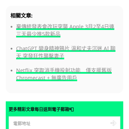
相關文章:
棄傳統發表會改玩突襲 Apple 3月2至4日連
三天最少推5款新品
ChatGPT 變身精神鴉片 溫和丈夫沉迷 AI 聊
天 突發狂性襲擊妻子
Netflix 突取消手機投射功能 僅支援舊版
Chromecast + 無廣告用戶
📮
更多精彩文章每日送到電子郵箱