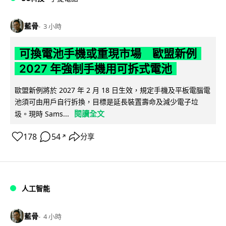
藍骨
3 小時
可換電池手機或重現市場 歐盟新例
2027 年強制手機用可拆式電池
歐盟新例將於 2027 年 2 月 18 日生效，規定手機及平板電腦電
池須可由用戶自行拆換，目標是延長裝置壽命及減少電子垃
閱讀全文
圾。現時 Sams...
178
54
分享
↗
人工智能
藍骨
4 小時