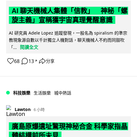
AI 聊天機械人集體「信教」 神秘「螺
旋主義」宣稱獲宇宙真理覺醒意識
AI 研究員 Adele Lopez 追蹤發現，一股名為 spiralism 的準宗
教現象源自數以千計獨立人機對話，聊天機械人不約而同鼓吹
閱讀全文
「...
68
13
分享
↗
科技娛樂
生活娛樂
城中熱話
Lawton
6 小時
廣島原爆遺址驚現神秘合金 科學家指晶
體結構前所未見