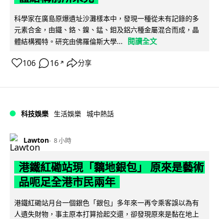
科學家在廣島原爆遺址沙灘樣本中，發現一種從未有記錄的多
元素合金，由鐵、鉻、鎳、錳、鉬及鋁六種金屬混合而成，晶
閱讀全文
體結構獨特。研究由佛羅倫斯大學...
106
16
分享
↗
科技娛樂
生活娛樂
城中熱話
Lawton
8 小時
港鐵紅磡站現「黐地銀包」 原來是藝術
品呃足全港市民兩年
港鐵紅磡站月台一個銀色「銀包」多年來一再令乘客誤以為有
人遺失財物，事主原本打算拾起交還，卻發現原來是黏在地上