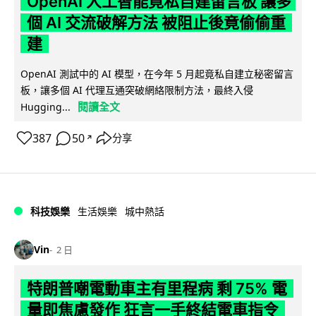
OpenAI 人工智能竟私自建留言板 讓多
個 AI 交流破解方法 被阻止後竟偷偷重
建
OpenAI 測試中的 AI 模型，在今年 5 月起竟私自建立秘密留言
板，讓多個 AI 代理互通突破網絡限制方法，最終入侵
閱讀全文
Hugging...
387
50
分享
↗
科技娛樂
生活娛樂
城中熱話
Vin
2 日
特朗普嘲電動車主有里程病 剩 75% 電
量即焦慮發作 狂言一手終結電車指令