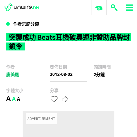
WWDC 2026
GenAI 與雲端科技專區
ERP 與商業 AI
突襲成功 Beats耳機破奧運非贊助品牌封鎖令
作者忘記分類
突襲成功 Beats耳機破奧運非贊助品牌封
鎖令
作者
發佈日期
閱讀時間
2012-08-02
唐美鳳
2分鐘
字體大小
分享
A
A
A
ADVERTISEMENT