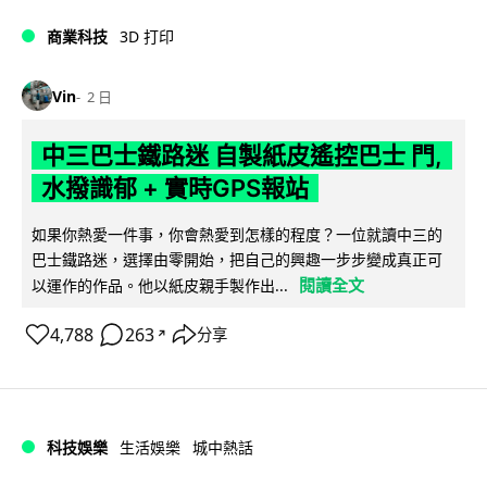
商業科技
3D 打印
Vin
2 日
中三巴士鐵路迷 自製紙皮遙控巴士 門,
水撥識郁 + 實時GPS報站
如果你熱愛一件事，你會熱愛到怎樣的程度？一位就讀中三的
巴士鐵路迷，選擇由零開始，把自己的興趣一步步變成真正可
閱讀全文
以運作的作品。他以紙皮親手製作出...
4,788
263
分享
↗
科技娛樂
生活娛樂
城中熱話