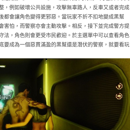
整，例如破壞公共設施，攻擊無辜路人，反車又或者完成
後都會讓角色變得更邪惡。當玩家不折不扣地變成黑幫
會害怕，而警察亦會主動攻擊。相反，接下並完成警方提
守法，角色則會更受市民歡迎。於主選單中可以查看角色
底要成為一個惡貫滿盈的黑幫還是潛伏的警察，就要看玩