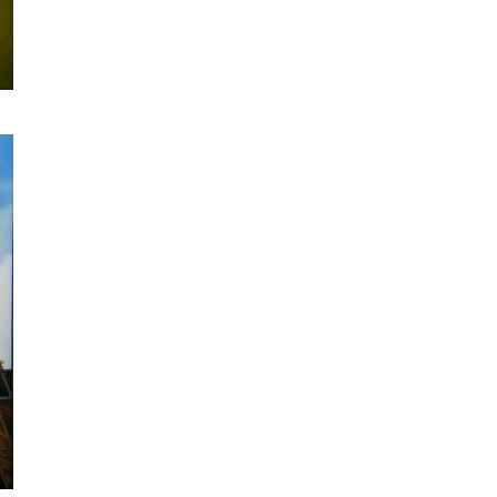
城中熱話
法國 8 月 11 日出新例 未經同意
嚴禁 Cold Call 違規企...
06.08.2026
人工智能
華為科學家警告 NVIDIA 已近物
理極限 華為「韜定律」可繞過
摩...
06.08.2026
城中熱話
家長無得慳錢買二手書 電子啟動
碼鎖死二手教科書 學生無法做功
課
06.08.2026