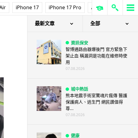
Air
iPhone 17
iPhone 17 Pro
AirPods Pro 3
Ap
最新文章
全部
資訊保安
智博通路由器爆後門 官方緊急下
架止血 稱漏洞是功能在維修時使
用
07.08.2026
城中熱話
熊本地震手術室驚魂片瘋傳 醫護
保護病人、逃生門 網民讚值得
尊...
07.08.2026
健康