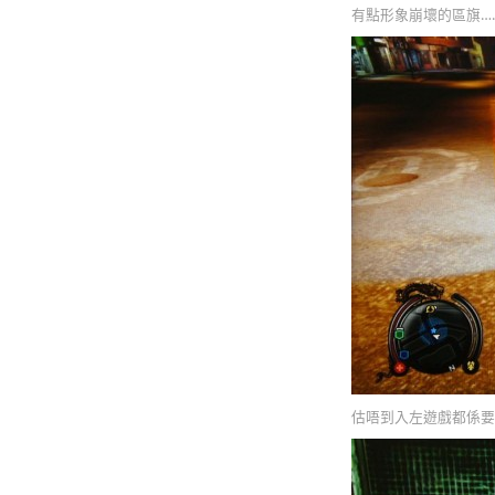
有點形象崩壞的區旗…
估唔到入左遊戲都係要