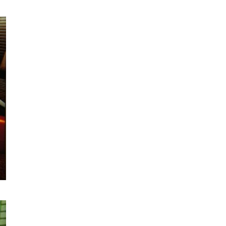
遊戲情報
PlayStation 確認停產實體光碟
包裝印出重要通告 2...
06.08.2026
人工智能
Samsung 展示 Galaxy AI 新方
向 未來手機毋須輸入文字...
06.08.2026
城中熱話
港夫婦澳門的士拾相機 據為己有
被的士 Cam 睇到 2 個月後再...
06.08.2026
家居無線