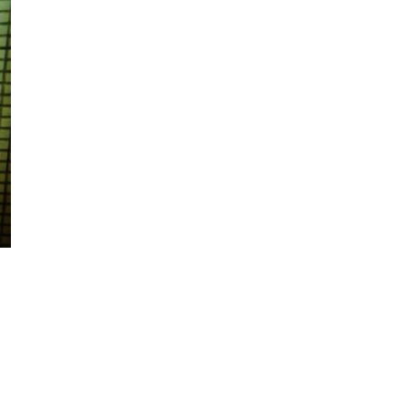
逾 20 款平價路由器爆後門 每 35
秒自動連線回中國 全球 10 ...
06.08.2026
人工智能
Tesla HW3 舊硬件裝 FSD v14
Lite 頻現過熱 部分...
06.08.2026
人工智能
港大工程學院研極簡架構晶片 搜
尋速度勝標準 CPU 1 億倍
06.08.2026
人工智能
靠快閃記憶體紓緩 DRAM 不足
KIOXIA 推 XL1 記憶體...
05.08.2026