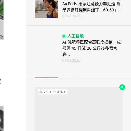
AirPods 用家注意聽力響紅燈 醫
學界籲耳機用戶謹守「60-60」...
07.08.2026
人工智能
AI 減肥餐單配合高強度操練 成
都男 45 日減 20 公斤後多器官
衰...
07.08.2026
影音產品
歡
DJI Mic Mini 2s 實測 四發一收
同步獨立錄音 32-bi...
ADVERTISEMENT
06.08.2026
城中熱話
澤連斯基怒斥俄軍「人肉狩獵」
無人機追殺烏克蘭小販近 40 秒