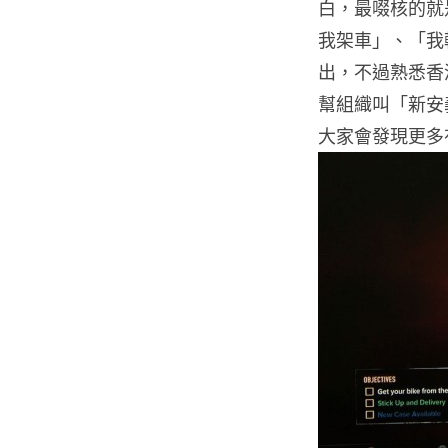
白，最啜核的就
我架車」、「我
出，不過熟悉香
幫組織叫「新安義
大家會發現更多