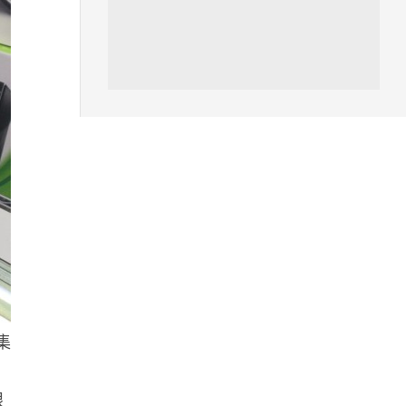
仍被炸傷
06.08.2026
人工智能
中國湖北男自學 AI 「煉金術」
屋內煉金冒濃煙驚動全區
06.08.2026
流動音樂
【評測】Sony IER-M500 入耳式
監聽耳機：現場拍攝、後製監
聽...
06.08.2026
集
遊戲情報
《魔獸世界：至暗之夜》12.1
「烏拉特克的詛咒」專訪：巢穴
眼