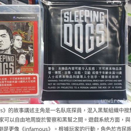
g Dogs》的故事講述主角是一名臥底探員，混入黑幫組織中搜
家可以自由地周旋於警察和黑幫之間。遊戲系統方面，與
倒是更像《infamous》。根據玩家的行動，角色於市民