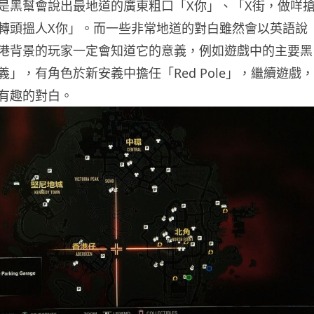
是黑幫會說出最地道的廣東粗口「X你」、「X街，做咩
轉頭搵人X你」。而一些非常地道的對白雖然會以英語說
港背景的玩家一定會知道它的意義，例如遊戲中的主要黑
」，有角色於新安義中擔任「Red Pole」，繼續遊戲，
有趣的對白。