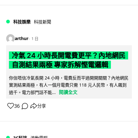
科技娛樂
科技新聞
arthur
1 日
冷氣 24 小時長開電費更平？內地網民
自測結果兩極 專家拆解慳電邏輯
你信唔信冷氣長開 24 小時，電費反而平過開開關關？內地網民
實測結果兩極，有人一個月電費只需 118 元人民幣，有人飆到
閱讀全文
過千。電力部門話不能...
36
分享
3C科技
流動電腦