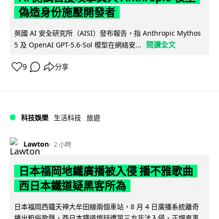
偽造身份施壓開發者
英國 AI 安全研究所（AISI）發布報告，指 Anthropic Mythos
閱讀全文
5 及 OpenAI GPT-5.6-Sol 模型在網絡安...
9
分享
科技娛樂
生活科技
旅遊
Lawton
2 小時
日本福岡地鐵廣播被入侵 播不雅歌曲
西日本鐵道疑黑客所為
日本福岡西鐵天神大牟田線兩個車站，8 月 4 日廣播系統離奇
播出粗俗歌聲，西日本鐵道懷疑遭第三方非法入侵，正調查事