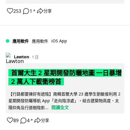
253
1
分享
↗
iOS App
應用軟件
應用軟件
Lawton
1 日
首爾大生 2 星期開發防曬地圖 一日暴增
2 萬人下載衝榜首
【行路都要揀好有遮陰】南韓首爾大學 23 歲學生劉敏俊利用 2
星期開發防曬導航 App「走向陰涼處」，結合建築物高度、太
閱讀全文
陽仰角及行道樹陰影...
89
4
分享
↗