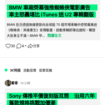
BMW 車廂熒幕強推蜘蛛俠電影廣告
車主怒轟堪比 iTunes 送 U2 專輯翻版
BMW 近日透過無線更新向全球逾 70 個市場車輛中控熒幕推送
《蜘蛛俠：英雄重生》宣傳動畫，啟動車輛即彈出通知，觸發
閱讀全文
大批車主不滿。BMW 早...
30
4
分享
↗
3C科技
流動音樂
音樂耳機
藍骨
18 小時
Sony 傳推平價復刻版耳筒 沿用六年
舊款規格挑戰加價潮