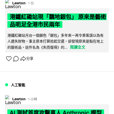
Lawton
1 分
港鐵紅磡站現「黐地銀包」 原來是藝術
品呃足全港市民兩年
港鐵紅磡站月台一個銀色「銀包」多年來一再令乘客誤以為有
人遺失財物，事主原本打算拾起交還，卻發現原來是黏在地上
閱讀全文
的藝術品。這件名為《失而復得》的...
分享
人工智能
Lawton
1 小時
AI 測試首度攻擊真人 Anthropic 模型