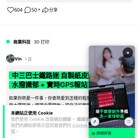
604
50
分享
↗
商業科技
3D 打印
×
Vin
1 日
中三巴士鐵路迷 自製紙皮遙控巴士 門,
水撥識郁 + 實時GPS報站
如果你熱愛一件事，你會熱愛到怎樣的程度？一位就讀中三的
巴士鐵路迷，選擇由零開始，把自己的興趣一步步變成真正可
閱讀全文
以運作的作品。他以紙皮親手製作出...
本網站正使用 Cookie
我們使用 Cookie 改善網站體驗。 繼續使用
🎵
⛶
我們的網站即表示您同意我們的
Cookie 政
4,479
251
分享
↗
策
。
📖 詳細評測
→