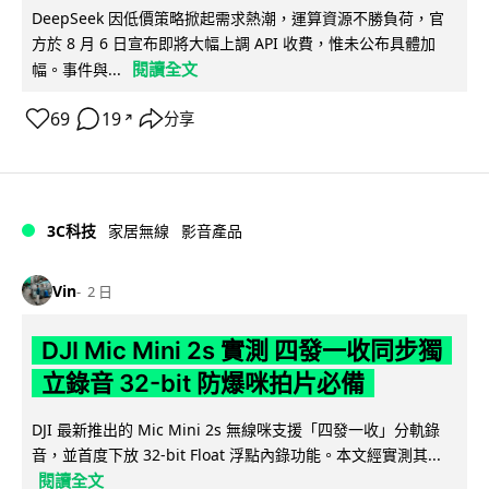
DeepSeek 因低價策略掀起需求熱潮，運算資源不勝負荷，官
方於 8 月 6 日宣布即將大幅上調 API 收費，惟未公布具體加
閱讀全文
幅。事件與...
69
19
分享
↗
3C科技
家居無線
影音產品
Vin
2 日
DJI Mic Mini 2s 實測 四發一收同步獨
立錄音 32-bit 防爆咪拍片必備
DJI 最新推出的 Mic Mini 2s 無線咪支援「四發一收」分軌錄
音，並首度下放 32-bit Float 浮點內錄功能。本文經實測其...
閱讀全文