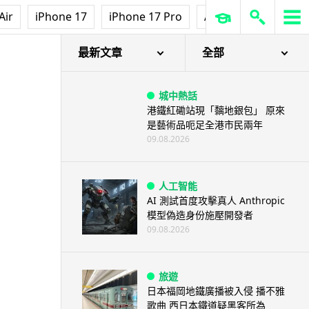
Air
iPhone 17
iPhone 17 Pro
AirPods Pro 3
Ap
最新文章
全部
城中熱話
港鐵紅磡站現「黐地銀包」 原來
是藝術品呃足全港市民兩年
09.08.2026
人工智能
AI 測試首度攻擊真人 Anthropic
模型偽造身份施壓開發者
09.08.2026
旅遊
日本福岡地鐵廣播被入侵 播不雅
歌曲 西日本鐵道疑黑客所為