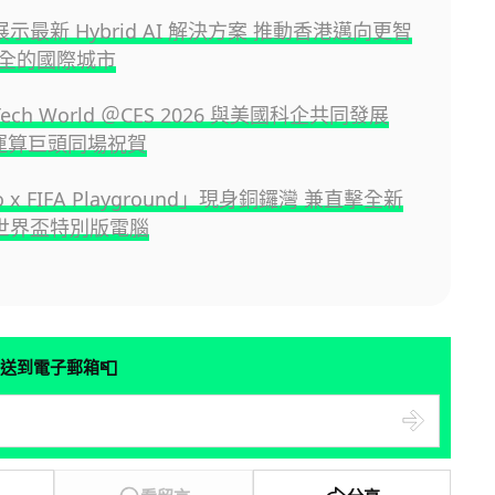
o 展示最新 Hybrid AI 解決方案 推動香港邁向更智
全的國際城市
 Tech World ＠CES 2026 與美國科企共同發展
大運算巨頭同場祝賀
o x FIFA Playground」現身銅鑼灣 兼直擊全新
o 世界盃特別版電腦
📮
送到電子郵箱