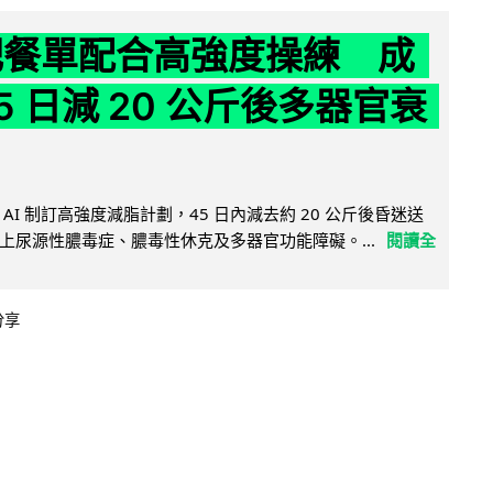
減肥餐單配合高強度操練 成
5 日減 20 公斤後多器官衰
AI 制訂高強度減脂計劃，45 日內減去約 20 公斤後昏迷送
上尿源性膿毒症、膿毒性休克及多器官功能障礙。...
閱讀全
分享