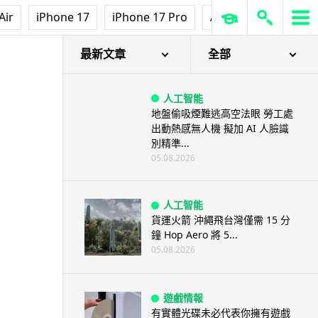
Air
iPhone 17
iPhone 17 Pro
AirPods Pro 3
Ap
最新文章
全部
人工智能
地盤偷吸煙難逃高空法眼 勞工處
出動熱感無人機 擬加 AI 人臉識
別精準...
05.08.2026
人工智能
貨運火箭 沖繩飛台灣僅需 15 分
鐘 Hop Aero 將 5...
05.08.2026
遊戲情報
有實體光碟未必代表你擁有遊戲