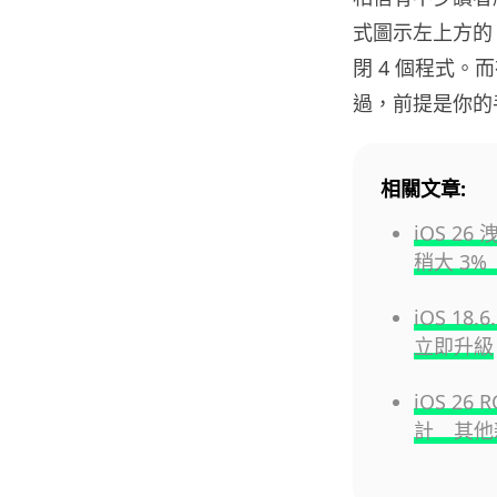
式圖示左上方的「
閉 4 個程式。而
過，前提是你的
相關文章:
iOS 26 
稍大 3%
iOS 1
立即升級
iOS 26
計 其他