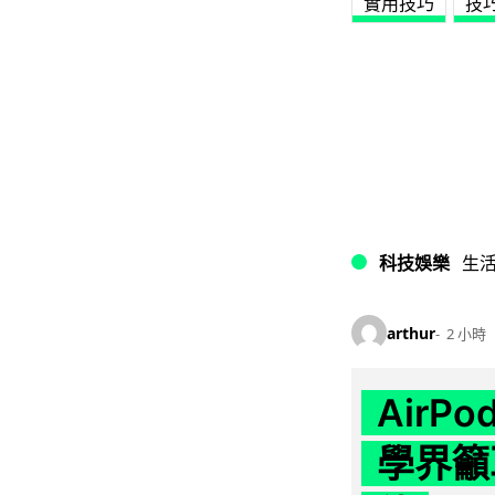
實用技巧
技
科技娛樂
生
arthur
2 小時
AirP
學界籲