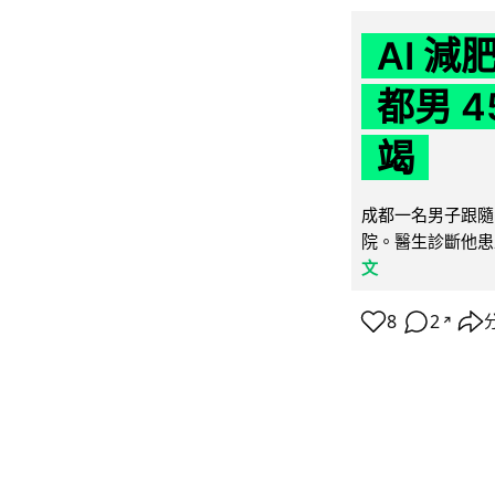
AI 
都男 4
竭
成都一名男子跟隨 
院。醫生診斷他患
文
8
2
↗