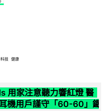
巧
活科技
健康
ods 用家注意聽力響紅燈 醫
耳機用戶謹守「60-60」鐵