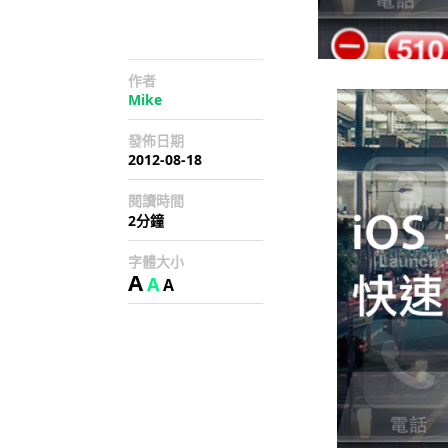
作者
Mike
發佈日期
2012-08-18
閱讀時間
2分鐘
字體大小
A
A
A