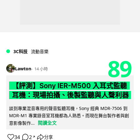
3C科技
流動音樂
89
Lawton
14 小時
【評測】Sony IER-M500 入耳式監聽
耳機：現場拍攝、後製監聽與人聲利器
談到專業混音專用的聲音監聽耳機，Sony 經典 MDR-7506 到
MDR-M1 專業錄音室耳機都為人熟悉。而現在舞台製作者與創
閱讀全文
意影像製作...
34
2
分享
↗