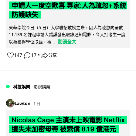
申請人一度空歡喜 專家:人為疏忽+系統
防護缺失
東華學院今日（5 日）大學聯招放榜之際，因人為疏忽向全數
11,139 名課程申請人錯誤發出取錄通知電郵，令大批考生一度
閱讀全文
以為獲得學位取錄，事...
147
17
分享
↗
科技娛樂
影視娛樂
Lawton
1 日
Nicolas Cage 主演未上映電影 Netflix
遺失未加密母帶 被索償 8.19 億港元