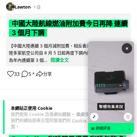
Lawton
1 日
中國大陸航線燃油附加費今日再降 連續
3 個月下調
【中國大陸連續 3 個月減附加費，相反香港不斷加價】中國大
×
陸多家航空公司自 8 月 5 日起再度下調內陸航線燃油附加費，
閱讀全文
為年內連續第 3 個...
33
5
分享
↗
科技娛樂
生活科技
區塊鏈
本網站正使用 Cookie
我們使用 Cookie 改善網站體驗。 繼續使用
🎵
⛶
我們的網站即表示您同意我們的
Cookie 政
Lawton
1 日
策
。
📖 詳細評測
→