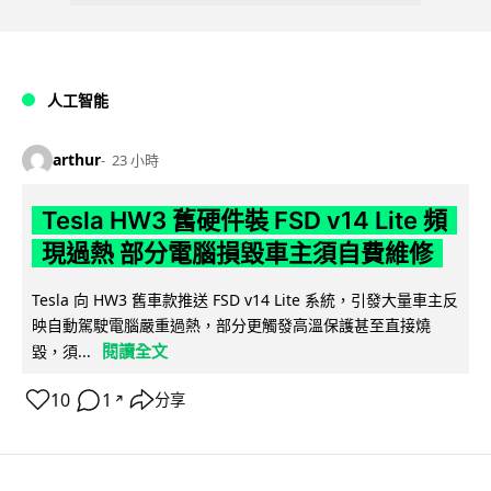
人工智能
arthur
23 小時
Tesla HW3 舊硬件裝 FSD v14 Lite 頻
現過熱 部分電腦損毀車主須自費維修
Tesla 向 HW3 舊車款推送 FSD v14 Lite 系統，引發大量車主反
映自動駕駛電腦嚴重過熱，部分更觸發高溫保護甚至直接燒
閱讀全文
毀，須...
10
1
分享
↗