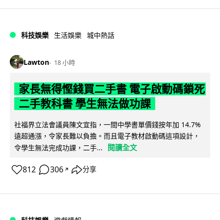
科技娛樂
生活娛樂
城中熱話
Lawton
18 小時
家長無得慳錢買二手書 電子啟動碼鎖死
二手教科書 學生無法做功課
社福界立法會議員陳文宜指，一間中學書單價錢按年加 14.7%
遠超通漲，令家長難以負擔。而且電子教材啟動碼這項設計，
閱讀全文
令學生無法完成功課，二手...
812
306
分享
↗