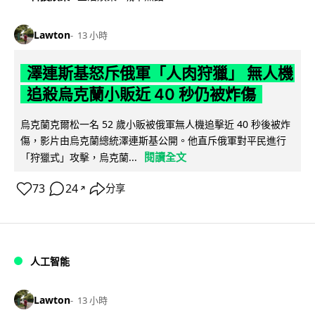
Lawton
13 小時
澤連斯基怒斥俄軍「人肉狩獵」 無人機
追殺烏克蘭小販近 40 秒仍被炸傷
烏克蘭克爾松一名 52 歲小販被俄軍無人機追擊近 40 秒後被炸
傷，影片由烏克蘭總統澤連斯基公開。他直斥俄軍對平民進行
閱讀全文
「狩獵式」攻擊，烏克蘭...
73
24
分享
↗
人工智能
Lawton
13 小時