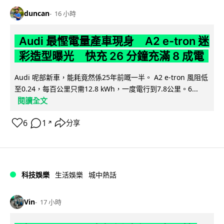
duncan
16 小時
Audi 最慳電量產車現身 A2 e-tron 迷
彩造型曝光 快充 26 分鐘充滿 8 成電
Audi 呢部新車，能耗竟然係25年前嘅一半。 A2 e-tron 風阻低
至0.24，每百公里只需12.8 kWh，一度電行到7.8公里。6...
閱讀全文
6
1
分享
↗
科技娛樂
生活娛樂
城中熱話
Vin
17 小時