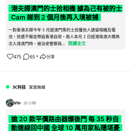
港夫婦澳門的士拾相機 據為己有被的士
Cam 睇到 2 個月後再入境被捕
一對香港夫婦今年 5 月遊澳門乘的士拾獲他人遺留相機及電
池，拾遺不報並帶返香港自用。兩人本月 2 日經港珠澳大橋再
閱讀全文
次入境澳門時，被治安警察局...
475
65
分享
↗
3C科技
家居無線
Vin
20 小時
逾 20 款平價路由器爆後門 每 35 秒自
動連線回中國 全球 10 萬用家私隱堪憂