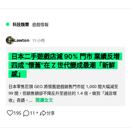
科技娛樂
遊戲情報
Lawton
15 小時
日本二手遊戲店減 90% 門市 業績反增
四成 "懷舊"在 Z 世代變成最潮「新鮮
感」
日本零售巨頭 GEO 將懷舊遊戲銷售門市從 1,000 間大幅減至
99 間，但銷售額卻不降反升至過往的 1.4 倍。做到「減店增
閱讀全文
收」奇蹟，...
195
11
分享
↗