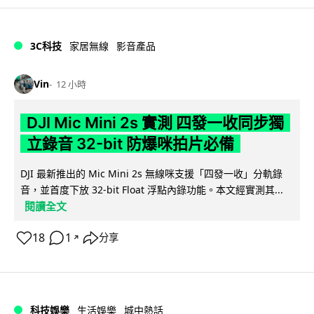
3C科技
家居無線
影音產品
Vin
12 小時
DJI Mic Mini 2s 實測 四發一收同步獨
立錄音 32-bit 防爆咪拍片必備
DJI 最新推出的 Mic Mini 2s 無線咪支援「四發一收」分軌錄
音，並首度下放 32-bit Float 浮點內錄功能。本文經實測其...
閱讀全文
18
1
分享
↗
科技娛樂
生活娛樂
城中熱話