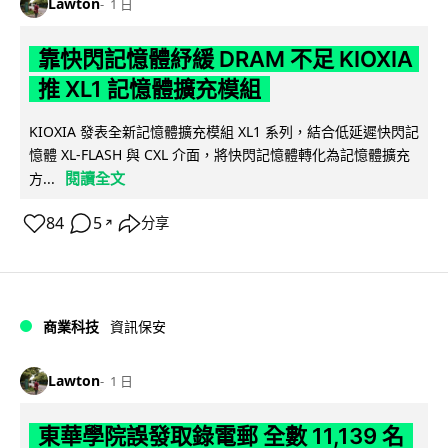
Lawton
1 日
靠快閃記憶體紓緩 DRAM 不足 KIOXIA
推 XL1 記憶體擴充模組
KIOXIA 發表全新記憶體擴充模組 XL1 系列，結合低延遲快閃記
憶體 XL-FLASH 與 CXL 介面，將快閃記憶體轉化為記憶體擴充
閱讀全文
方...
84
5
分享
↗
商業科技
資訊保安
Lawton
1 日
東華學院誤發取錄電郵 全數 11,139 名