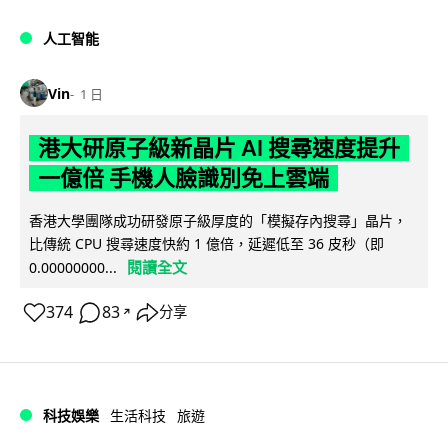
人工智能
Vin
1 日
港大研原子級新晶片 AI 搜尋速度提升
一億倍 手機人臉識別免上雲端
香港大學團隊成功研發原子級厚度的「模擬存內搜尋」晶片，
比傳統 CPU 搜尋速度快約 1 億倍，延遲低至 36 皮秒（即
閱讀全文
0.00000000...
374
83
分享
↗
科技娛樂
生活科技
旅遊