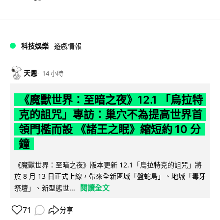
科技娛樂
遊戲情報
天恩
14 小時
《魔獸世界：至暗之夜》12.1 「烏拉特
克的詛咒」專訪：巢穴不為提高世界首
領門檻而設 《諸王之眠》縮短約 10 分
鐘
《魔獸世界：至暗之夜》版本更新 12.1「烏拉特克的詛咒」將
於 8 月 13 日正式上線，帶來全新區域「盤蛇島」、地城「毒牙
閱讀全文
祭壇」、新型態世...
71
分享