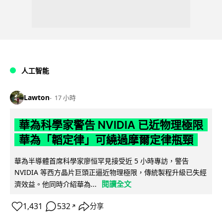
人工智能
Lawton
17 小時
華為科學家警告 NVIDIA 已近物理極限
華為「韜定律」可繞過摩爾定律瓶頸
華為半導體首席科學家廖恒罕見接受近 5 小時專訪，警告
NVIDIA 等西方晶片巨頭正逼近物理極限，傳統製程升級已失經
閱讀全文
濟效益。他同時介紹華為...
1,431
532
分享
↗