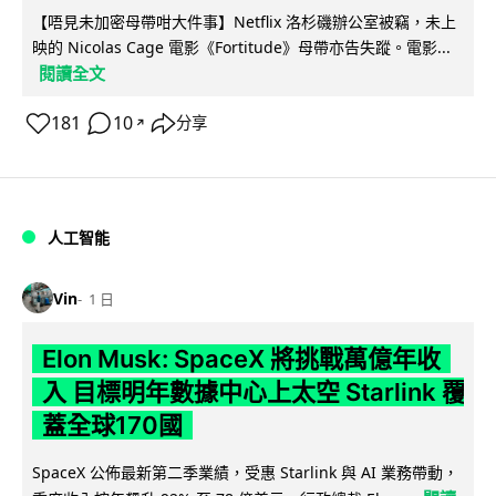
【唔見未加密母帶咁大件事】Netflix 洛杉磯辦公室被竊，未上
映的 Nicolas Cage 電影《Fortitude》母帶亦告失蹤。電影...
閱讀全文
181
10
分享
↗
人工智能
Vin
1 日
Elon Musk: SpaceX 將挑戰萬億年收
入 目標明年數據中心上太空 Starlink 覆
蓋全球170國
SpaceX 公佈最新第二季業績，受惠 Starlink 與 AI 業務帶動，