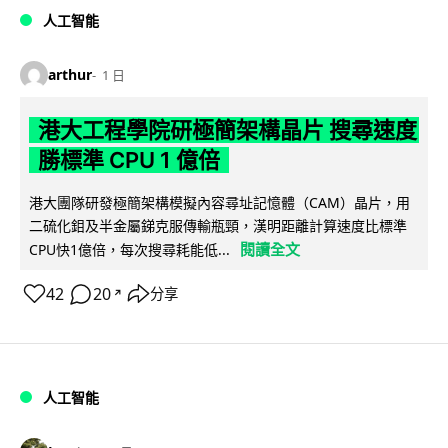
人工智能
arthur
1 日
港大工程學院研極簡架構晶片 搜尋速度
勝標準 CPU 1 億倍
港大團隊研發極簡架構模擬內容尋址記憶體（CAM）晶片，用
二硫化鉬及半金屬銻克服傳輸瓶頸，漢明距離計算速度比標準
閱讀全文
CPU快1億倍，每次搜尋耗能低...
42
20
分享
↗
人工智能