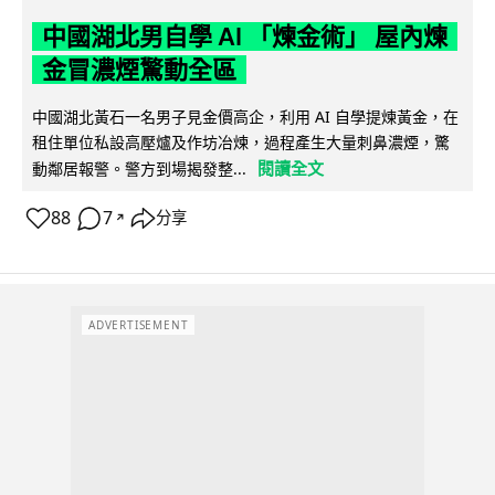
中國湖北男自學 AI 「煉金術」 屋內煉
金冒濃煙驚動全區
中國湖北黃石一名男子見金價高企，利用 AI 自學提煉黃金，在
租住單位私設高壓爐及作坊冶煉，過程產生大量刺鼻濃煙，驚
閱讀全文
動鄰居報警。警方到場揭發整...
88
7
分享
↗
ADVERTISEMENT