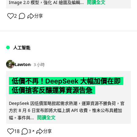
閱讀全文
Image 2.0 模型，強化 AI 繪圖及編輯...
2
分享
人工智能
Lawton
3 小時
低價不再！DeepSeek 大幅加價在即
低價搶客反釀運算資源告急
DeepSeek 因低價策略掀起需求熱潮，運算資源不勝負荷，官
方於 8 月 6 日宣布即將大幅上調 API 收費，惟未公布具體加
閱讀全文
幅。事件與...
18
3
分享
↗