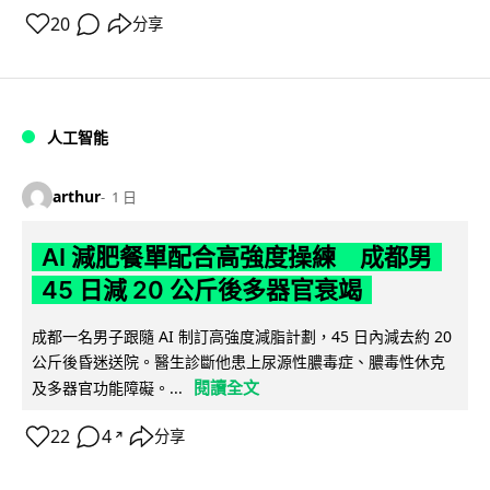
20
分享
人工智能
arthur
1 日
AI 減肥餐單配合高強度操練 成都男
45 日減 20 公斤後多器官衰竭
成都一名男子跟隨 AI 制訂高強度減脂計劃，45 日內減去約 20
公斤後昏迷送院。醫生診斷他患上尿源性膿毒症、膿毒性休克
閱讀全文
及多器官功能障礙。...
22
4
分享
↗