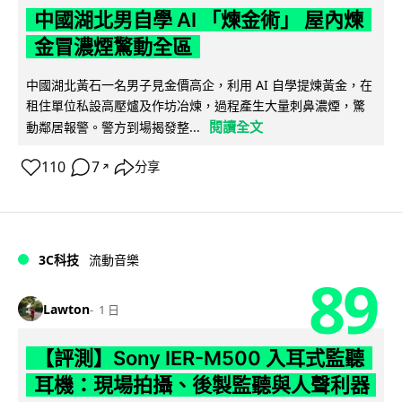
中國湖北男自學 AI 「煉金術」 屋內煉
金冒濃煙驚動全區
中國湖北黃石一名男子見金價高企，利用 AI 自學提煉黃金，在
租住單位私設高壓爐及作坊冶煉，過程產生大量刺鼻濃煙，驚
閱讀全文
動鄰居報警。警方到場揭發整...
110
7
分享
↗
3C科技
流動音樂
89
Lawton
1 日
【評測】Sony IER-M500 入耳式監聽
耳機：現場拍攝、後製監聽與人聲利器