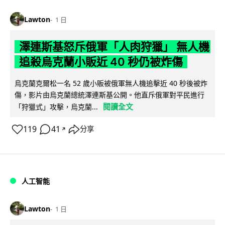
Lawton
1 日
澤連斯基怒斥俄軍「人肉狩獵」 無人機
追殺烏克蘭小販近 40 秒仍被炸傷
烏克蘭克爾松一名 52 歲小販被俄軍無人機追擊近 40 秒後被炸
傷，影片由烏克蘭總統澤連斯基公開。他直斥俄軍對平民進行
閱讀全文
「狩獵式」攻擊，烏克蘭...
119
41
分享
↗
人工智能
Lawton
1 日