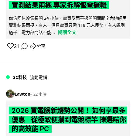
實測結果兩極 專家拆解慳電邏輯
你信唔信冷氣長開 24 小時，電費反而平過開開關關？內地網民
實測結果兩極，有人一個月電費只需 118 元人民幣，有人飆到
閱讀全文
過千。電力部門話不能...
21
分享
3C科技
流動電腦
Lawton
22 小時
2026 買電腦新趨勢公開！ 如何享最多
優惠 從極致便攜到電競標竿 揀選啱你
的高效能 PC