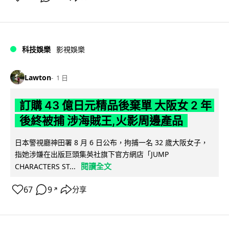
科技娛樂
影視娛樂
Lawton
1 日
訂購 43 億日元精品後棄單 大阪女 2 年
後終被捕 涉海賊王,火影周邊產品
日本警視廳神田署 8 月 6 日公布，拘捕一名 32 歲大阪女子，
指她涉嫌在出版巨頭集英社旗下官方網店「JUMP
閱讀全文
CHARACTERS ST...
67
9
分享
↗