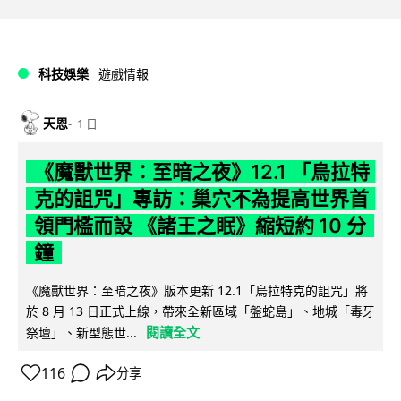
科技娛樂
遊戲情報
天恩
1 日
《魔獸世界：至暗之夜》12.1 「烏拉特
克的詛咒」專訪：巢穴不為提高世界首
領門檻而設 《諸王之眠》縮短約 10 分
鐘
《魔獸世界：至暗之夜》版本更新 12.1「烏拉特克的詛咒」將
於 8 月 13 日正式上線，帶來全新區域「盤蛇島」、地城「毒牙
閱讀全文
祭壇」、新型態世...
116
分享