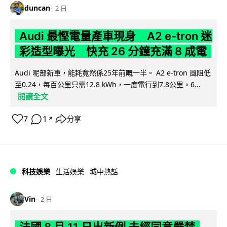
duncan
2 日
Audi 最慳電量產車現身 A2 e-tron 迷
彩造型曝光 快充 26 分鐘充滿 8 成電
Audi 呢部新車，能耗竟然係25年前嘅一半。 A2 e-tron 風阻低
至0.24，每百公里只需12.8 kWh，一度電行到7.8公里。6...
閱讀全文
7
1
分享
↗
科技娛樂
生活娛樂
城中熱話
Vin
2 日
法國 8 月 11 日出新例 未經同意嚴禁