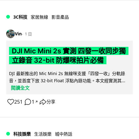
3C科技
家居無線
影音產品
Vin
1 日
DJI Mic Mini 2s 實測 四發一收同步獨
立錄音 32-bit 防爆咪拍片必備
DJI 最新推出的 Mic Mini 2s 無線咪支援「四發一收」分軌錄
音，並首度下放 32-bit Float 浮點內錄功能。本文經實測其...
閱讀全文
251
1
分享
↗
科技娛樂
生活娛樂
城中熱話