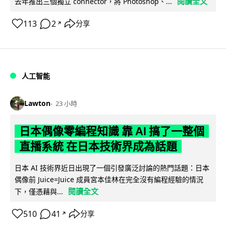
閱讀全文
去年推出三個獨立 connector，將 Photoshop、...
113
2
分享
↗
人工智能
Lawton
23 小時
日本偶像零編程知識 靠 AI 搞了一整個
直播系統 在日本技術界成為話題
日本 AI 技術界近日出現了一個引發廣泛討論的熱門話題：日本
偶像前 Juice=Juice 成員宮本佳林在完全沒有編程經驗的情況
閱讀全文
下，僅憑藉與...
510
41
分享
↗