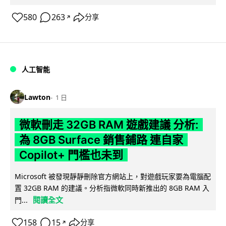
580
263
分享
↗
人工智能
Lawton
1 日
微軟刪走 32GB RAM 遊戲建議 分析:
為 8GB Surface 銷售鋪路 連自家
Copilot+ 門檻也未到
Microsoft 被發現靜靜刪除官方網站上，對遊戲玩家要為電腦配
置 32GB RAM 的建議。分析指微軟同時新推出的 8GB RAM 入
閱讀全文
門...
158
15
分享
↗