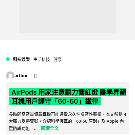
科技娛樂
生活科技
健康
arthur
1 日
AirPods 用家注意聽力響紅燈 醫學界籲
耳機用戶謹守「60-60」鐵律
長時間高音量佩戴耳機可能導致永久性噪音性聽損。本文盤點 4
大聽力受損警號，介紹科學護耳的「60-60 原則」及 Apple 內
閱讀全文
置防護功能，...