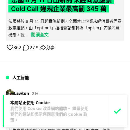
Cold Call 違規企業最高罰 345 萬
法國將於 8 月 11 日起實施新例，全面禁止企業未經消費者同意
致電推銷，由「opt-out」拒接登記制轉為「opt-in」先徵同意
閱讀全文
機制。違...
362
27
分享
↗
人工智能
Lawton
2 日
本網站正使用 Cookie
華為科學家警告 NVIDIA 已近物理極限
我們使用 Cookie 改善網站體驗。 繼續使用
我們的網站即表示您同意我們的
Cookie 政
華為「韜定律」可繞過摩爾定律瓶頸
策
。