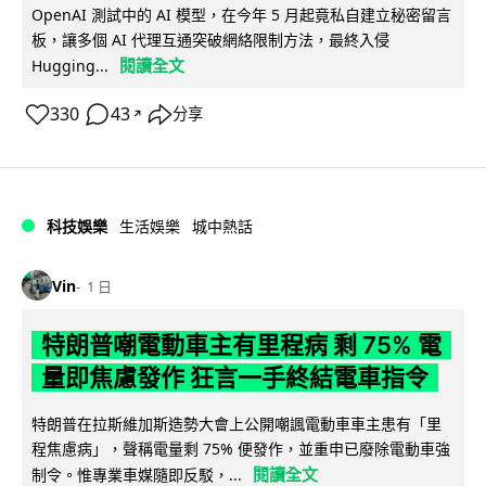
OpenAI 測試中的 AI 模型，在今年 5 月起竟私自建立秘密留言
板，讓多個 AI 代理互通突破網絡限制方法，最終入侵
閱讀全文
Hugging...
330
43
分享
↗
科技娛樂
生活娛樂
城中熱話
Vin
1 日
特朗普嘲電動車主有里程病 剩 75% 電
量即焦慮發作 狂言一手終結電車指令
特朗普在拉斯維加斯造勢大會上公開嘲諷電動車車主患有「里
程焦慮病」，聲稱電量剩 75% 便發作，並重申已廢除電動車強
閱讀全文
制令。惟專業車媒隨即反駁，...