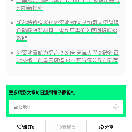
全固態電池騙局曝光 Donut Lab 被揭用鋰電
池扮新技術
新科技修復老化鋰電池效能 芝加哥大學發現
負熱膨脹新材料 電動車毋須入廠回復原始
效能
鋰電池續航力提高 2-3 倍 天津大學突破鋰電
池技術 能量密度達 600 瓦時每公斤創新高
📮
更多精彩文章每日送到電子郵箱
讚好
0
看留言
分享