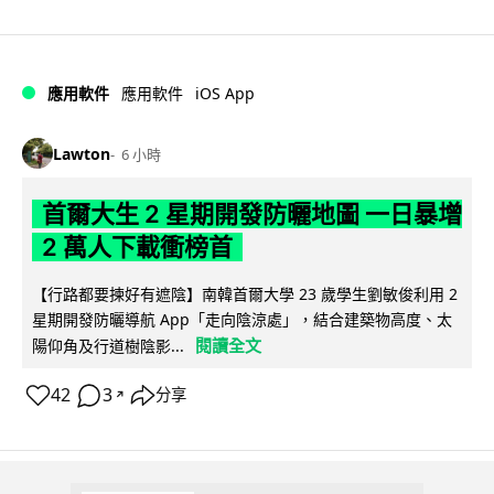
iOS App
應用軟件
應用軟件
Lawton
6 小時
首爾大生 2 星期開發防曬地圖 一日暴增
2 萬人下載衝榜首
【行路都要揀好有遮陰】南韓首爾大學 23 歲學生劉敏俊利用 2
星期開發防曬導航 App「走向陰涼處」，結合建築物高度、太
閱讀全文
陽仰角及行道樹陰影...
42
3
分享
↗