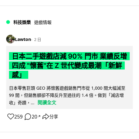
科技娛樂
遊戲情報
Lawton
2 日
日本二手遊戲店減 90% 門市 業績反增
四成 "懷舊"在 Z 世代變成最潮「新鮮
感」
日本零售巨頭 GEO 將懷舊遊戲銷售門市從 1,000 間大幅減至
99 間，但銷售額卻不降反升至過往的 1.4 倍。做到「減店增
閱讀全文
收」奇蹟，...
259
20
分享
↗