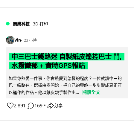
商業科技
3D 打印
Vin
23 小時
中三巴士鐵路迷 自製紙皮遙控巴士 門,
水撥識郁 + 實時GPS報站
如果你熱愛一件事，你會熱愛到怎樣的程度？一位就讀中三的
巴士鐵路迷，選擇由零開始，把自己的興趣一步步變成真正可
閱讀全文
以運作的作品。他以紙皮親手製作出...
2,891
169
分享
↗