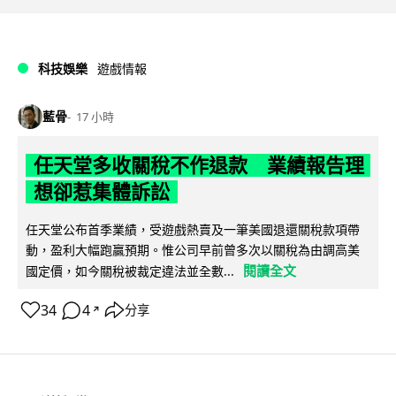
科技娛樂
遊戲情報
藍骨
17 小時
任天堂多收關稅不作退款 業績報告理
想卻惹集體訴訟
任天堂公布首季業績，受遊戲熱賣及一筆美國退還關稅款項帶
動，盈利大幅跑贏預期。惟公司早前曾多次以關稅為由調高美
閱讀全文
國定價，如今關稅被裁定違法並全數...
34
4
分享
↗