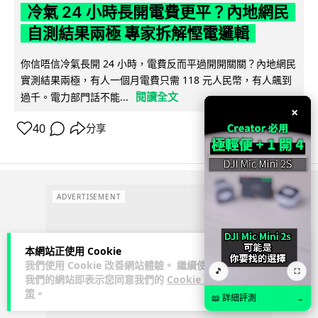
冷氣 24 小時長開電費更平？內地網民
自測結果兩極 專家拆解慳電邏輯
你信唔信冷氣長開 24 小時，電費反而平過開開關關？內地網民
實測結果兩極，有人一個月電費只需 118 元人民幣，有人飆到
閱讀全文
過千。電力部門話不能...
×
40
分享
ADVERTISEMENT
本網站正使用 Cookie
我們使用 Cookie 改善網站體驗。 繼續使用
🎵
⛶
我們的網站即表示您同意我們的
Cookie 政
策
。
📖 詳細評測
→