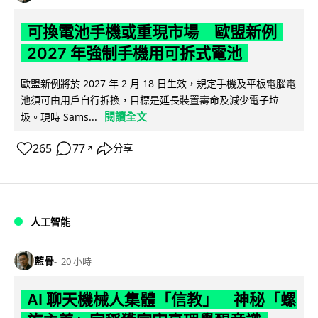
可換電池手機或重現市場 歐盟新例
2027 年強制手機用可拆式電池
歐盟新例將於 2027 年 2 月 18 日生效，規定手機及平板電腦電
池須可由用戶自行拆換，目標是延長裝置壽命及減少電子垃
閱讀全文
圾。現時 Sams...
265
77
分享
↗
人工智能
藍骨
20 小時
AI 聊天機械人集體「信教」 神秘「螺