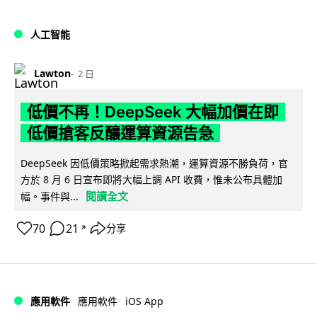
人工智能
Lawton
2 日
低價不再！DeepSeek 大幅加價在即
低價搶客反釀運算資源告急
DeepSeek 因低價策略掀起需求熱潮，運算資源不勝負荷，官
方於 8 月 6 日宣布即將大幅上調 API 收費，惟未公布具體加
閱讀全文
幅。事件與...
70
21
分享
↗
iOS App
應用軟件
應用軟件