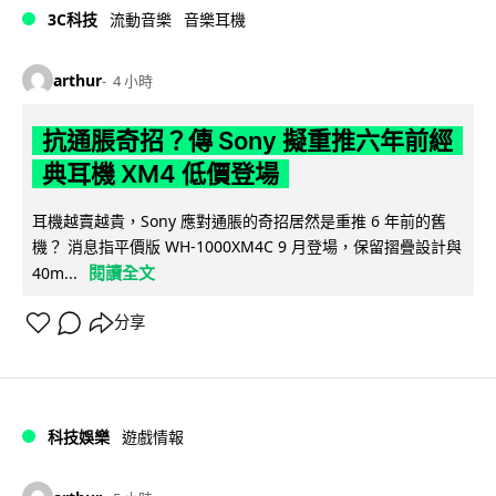
3C科技
流動音樂
音樂耳機
arthur
4 小時
抗通脹奇招？傳 Sony 擬重推六年前經
典耳機 XM4 低價登場
耳機越賣越貴，Sony 應對通脹的奇招居然是重推 6 年前的舊
機？ 消息指平價版 WH-1000XM4C 9 月登場，保留摺疊設計與
閱讀全文
40m...
分享
科技娛樂
遊戲情報