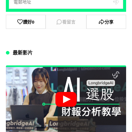
讚好
0
看留言
分享
最新影片