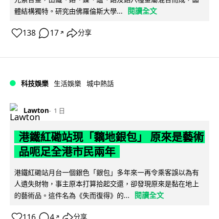
閱讀全文
體結構獨特。研究由佛羅倫斯大學...
138
17
分享
↗
科技娛樂
生活娛樂
城中熱話
Lawton
1 日
港鐵紅磡站現「黐地銀包」 原來是藝術
品呃足全港市民兩年
港鐵紅磡站月台一個銀色「銀包」多年來一再令乘客誤以為有
人遺失財物，事主原本打算拾起交還，卻發現原來是黏在地上
閱讀全文
的藝術品。這件名為《失而復得》的...
116
4
分享
↗