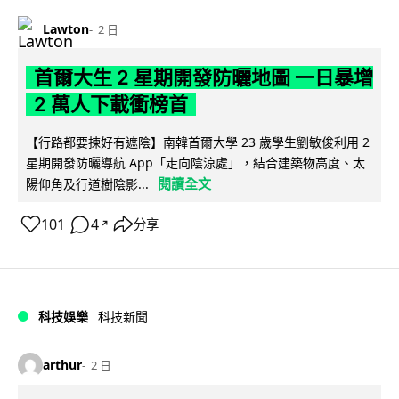
Lawton
2 日
首爾大生 2 星期開發防曬地圖 一日暴增
2 萬人下載衝榜首
【行路都要揀好有遮陰】南韓首爾大學 23 歲學生劉敏俊利用 2
星期開發防曬導航 App「走向陰涼處」，結合建築物高度、太
閱讀全文
陽仰角及行道樹陰影...
101
4
分享
↗
科技娛樂
科技新聞
arthur
2 日