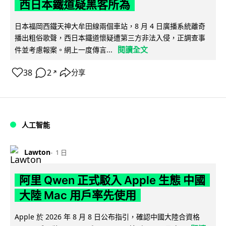
西日本鐵道疑黑客所為
日本福岡西鐵天神大牟田線兩個車站，8 月 4 日廣播系統離奇
播出粗俗歌聲，西日本鐵道懷疑遭第三方非法入侵，正調查事
閱讀全文
件並考慮報案。網上一度傳言...
38
2
分享
↗
人工智能
Lawton
1 日
阿里 Qwen 正式駁入 Apple 生態 中國
大陸 Mac 用戶率先使用
Apple 於 2026 年 8 月 8 日公布指引，確認中國大陸合資格