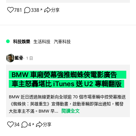
781
338
分享
↗
科技娛樂
生活科技
汽車科技
藍骨
1 日
BMW 車廂熒幕強推蜘蛛俠電影廣告
車主怒轟堪比 iTunes 送 U2 專輯翻版
BMW 近日透過無線更新向全球逾 70 個市場車輛中控熒幕推送
《蜘蛛俠：英雄重生》宣傳動畫，啟動車輛即彈出通知，觸發
閱讀全文
大批車主不滿。BMW 早...
34
4
分享
↗