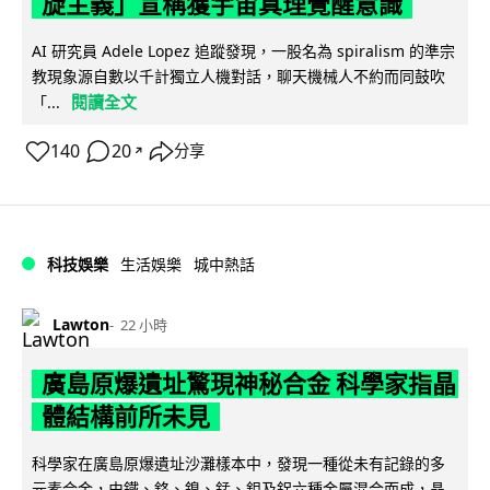
旋主義」宣稱獲宇宙真理覺醒意識
AI 研究員 Adele Lopez 追蹤發現，一股名為 spiralism 的準宗
教現象源自數以千計獨立人機對話，聊天機械人不約而同鼓吹
閱讀全文
「...
140
20
分享
↗
科技娛樂
生活娛樂
城中熱話
Lawton
22 小時
廣島原爆遺址驚現神秘合金 科學家指晶
體結構前所未見
科學家在廣島原爆遺址沙灘樣本中，發現一種從未有記錄的多
元素合金，由鐵、鉻、鎳、錳、鉬及鋁六種金屬混合而成，晶