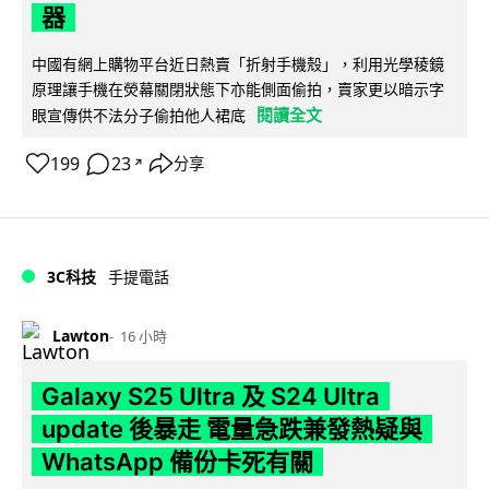
器
中國有網上購物平台近日熱賣「折射手機殼」，利用光學稜鏡
原理讓手機在熒幕關閉狀態下亦能側面偷拍，賣家更以暗示字
閱讀全文
眼宣傳供不法分子偷拍他人裙底
199
23
分享
↗
3C科技
手提電話
Lawton
16 小時
Galaxy S25 Ultra 及 S24 Ultra
update 後暴走 電量急跌兼發熱疑與
WhatsApp 備份卡死有關