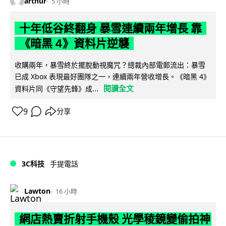
arthur
5 小時
十年低谷終翻身 暴雪連續兩年增長 靠
《暗黑 4》資料片逆襲
收購兩年，暴雪終於擺脫動視魔咒？總裁內部電郵流出：暴雪
已成 Xbox 表現最好團隊之一，連續兩年營收增長。《暗黑 4》
閱讀全文
資料片同《守望先鋒》成...
9
分享
3C科技
手提電話
Lawton
16 小時
網店熱賣折射手機殼 光學稜鏡變偷拍神