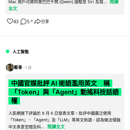
閱讀
Mac 用戶可將阿里巴巴千問 (Qwen) 接駁至 Siri 及寫...
全文
43
5
分享
↗
人工智能
藍骨
1 日
中國官媒批評 AI 術語濫用英文 稱
「Token」與「Agent」動搖科技話語
權
人民網旗下評論於 8 月 6 日發表文章，批評中國廣泛使用
「Token」、「Agent」及「LLM」等英文術語，認為做法侵蝕
閱讀全文
中文表意空間及科...