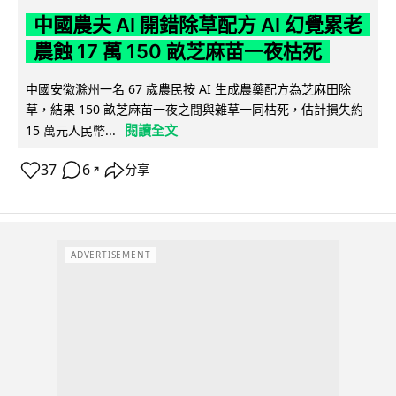
中國農夫 AI 開錯除草配方 AI 幻覺累老
農蝕 17 萬 150 畝芝麻苗一夜枯死
中國安徽滁州一名 67 歲農民按 AI 生成農藥配方為芝麻田除
草，結果 150 畝芝麻苗一夜之間與雜草一同枯死，估計損失約
閱讀全文
15 萬元人民幣...
37
6
分享
↗
ADVERTISEMENT