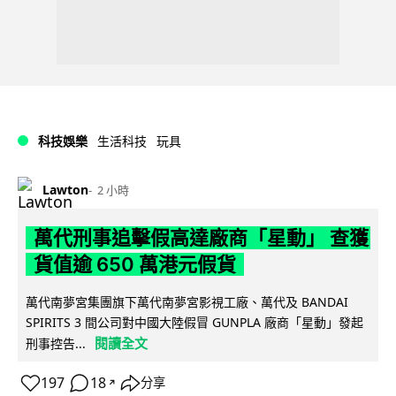
科技娛樂
生活科技
玩具
Lawton
2 小時
萬代刑事追擊假高達廠商「星動」 查獲
貨值逾 650 萬港元假貨
萬代南夢宮集團旗下萬代南夢宮影視工廠、萬代及 BANDAI
SPIRITS 3 間公司對中國大陸假冒 GUNPLA 廠商「星動」發起
閱讀全文
刑事控告...
197
18
分享
↗