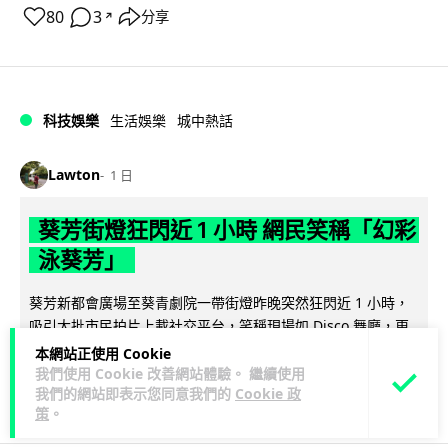
80
3
分享
↗
科技娛樂
生活娛樂
城中熱話
Lawton
1 日
葵芳街燈狂閃近 1 小時 網民笑稱「幻彩
泳葵芳」
葵芳新都會廣場至葵青劇院一帶街燈昨晚突然狂閃近 1 小時，
吸引大批市民拍片上載社交平台，笑稱現場如 Disco 舞廳，更
閱讀全文
有網民戲稱「幻彩耀葵...
本網站正使用 Cookie
我們使用 Cookie 改善網站體驗。 繼續使用
633
89
我們的網站即表示您同意我們的
Cookie 政
分享
↗
策
。