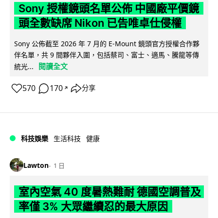
Sony 授權鏡頭名單公佈 中國廠平價鏡
頭全數缺席 Nikon 已告唯卓仕侵權
Sony 公佈截至 2026 年 7 月的 E-Mount 鏡頭官方授權合作夥
伴名單，共 9 間夥伴入圍，包括蔡司、富士、適馬、騰龍等傳
閱讀全文
統光...
570
170
分享
↗
科技娛樂
生活科技
健康
Lawton
1 日
室內空氣 40 度暑熱難耐 德國空調普及
率僅 3% 大眾繼續忍的最大原因