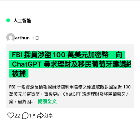
人工智能
arthur
1 日
FBI 探員涉盜 100 萬美元加密幣 向
ChatGPT 尋求理財及移民葡萄牙建議終
被捕
FBI 一名資深反情報探員涉嫌利用職務之便盜取敵對國家近 100
萬美元加密貨幣，事後更向 ChatGPT 諮詢理財及移民葡萄牙方
閱讀全文
案，最終因...
22
1
分享
↗