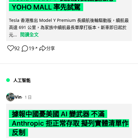
YOHO MALL 率先試駕
Tesla 香港推出 Model Y Premium 長續航後輪驅動版，續航最
高達 691 公里，為家族中續航最長單摩打版本。新車即日起於
閱讀全文
元...
92
19
分享
↗
人工智能
Vin
1 日
據報中國憂美國 AI 變武器 不滿
Anthropic 拒正常存取 擬列實體清單作
反制