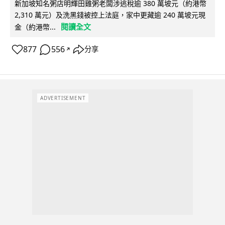
新加坡知名粥店明輝田雞粥老闆涉逃稅逾 380 萬坡元（約港幣
2,310 萬元）及洗黑錢被控上法庭，家中更藏逾 240 萬坡元現
閱讀全文
金（約港幣...
877
556
分享
↗
ADVERTISEMENT