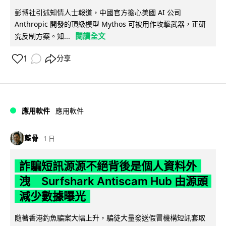
彭博社引述知情人士報道，中國官方擔心美國 AI 公司
Anthropic 開發的頂級模型 Mythos 可被用作攻擊武器，正研
閱讀全文
究反制方案。知...
1
分享
應用軟件
應用軟件
藍骨
1 日
詐騙短訊源源不絕背後是個人資料外
洩 Surfshark Antiscam Hub 由源頭
減少數據曝光
隨著香港釣魚騙案大幅上升，騙徒大量發送假冒機構短訊套取