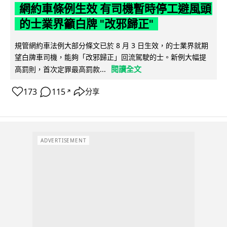
網約車條例生效 有司機暫時停工避風頭
的士業界籲白牌 "改邪歸正"
規管網約車法例大部分條文已於 8 月 3 日生效，的士業界就期
望白牌車司機，能夠「改邪歸正」回流駕駛的士。新例大幅提
閱讀全文
高罰則，首次定罪最高罰款...
173
115
分享
↗
ADVERTISEMENT