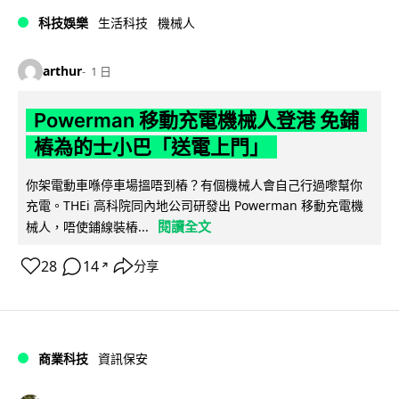
科技娛樂
生活科技
機械人
arthur
1 日
Powerman 移動充電機械人登港 免鋪
樁為的士小巴「送電上門」
你架電動車喺停車場搵唔到樁？有個機械人會自己行過嚟幫你
充電。THEi 高科院同內地公司研發出 Powerman 移動充電機
閱讀全文
械人，唔使鋪線裝樁...
28
14
分享
↗
商業科技
資訊保安