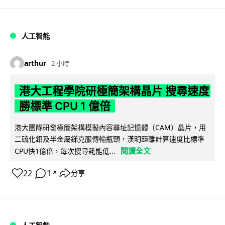
人工智能
arthur
2 小時
港大工程學院研極簡架構晶片 搜尋速度
勝標準 CPU 1 億倍
港大團隊研發極簡架構模擬內容尋址記憶體（CAM）晶片，用
二硫化鉬及半金屬銻克服傳輸瓶頸，漢明距離計算速度比標準
閱讀全文
CPU快1億倍，每次搜尋耗能低...
22
1
分享
↗