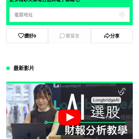
讚好
0
看留言
分享
最新影片