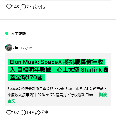
148
7
分享
↗
人工智能
Vin
17 小時
Elon Musk: SpaceX 將挑戰萬億年收
入 目標明年數據中心上太空 Starlink 覆
蓋全球170國
SpaceX 公佈最新第二季業績，受惠 Starlink 與 AI 業務帶動，
閱讀
季度收入按年飆升 92% 至 78 億美元。行政總裁 Elon...
全文
107
14
分享
↗