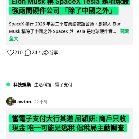
Elon Musk 稱 SpaceX Tesla 是地球最
強兩間硬件公司 「除了中國之外」
SpaceX 舉行 2026 年第二季度業績電話會議，創辦人 Elon
閱讀
Musk 稱除了中國之外 SpaceX 與 Tesla 是地球硬件實...
全文
210
24
分享
↗
科技娛樂
生活科技
電子支付
Lawton
22 小時
當電子支付大行其道 屈穎妍: 商戶只收
現金 唯一可能是逃稅 倡稅局主動調查