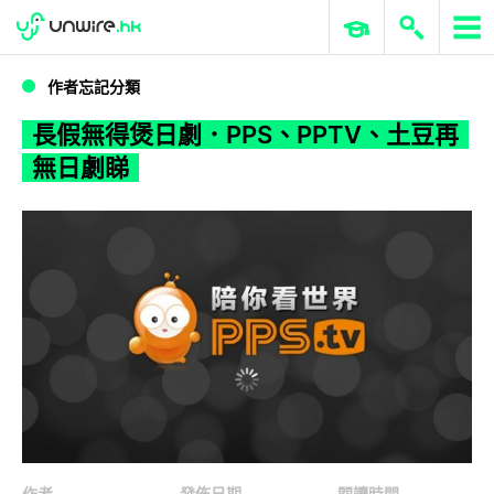
WWDC 2026
GenAI 與雲端科技專區
ERP 與商業 AI
長假無得煲日劇．PPS、PPTV、土豆再無日劇睇
作者忘記分類
長假無得煲日劇．PPS、PPTV、土豆再
無日劇睇
作者
發佈日期
閱讀時間