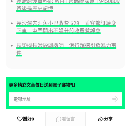
長崎原爆資料館 Wi-Fi 密碼藏深意 19450809
背後是歷史記憶
長沙灣去旺角小巴收費 $28 乘客驚訝轉身
下車 屯門開出不設分段收費惹誤會
長榮機長涉毆副機師 滑行超速引發暴力事
件
📮
更多精彩文章每日送到電子郵箱
讚好
0
看留言
分享