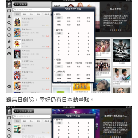
雖無日劇睇，幸好仍有日本動畫睇。