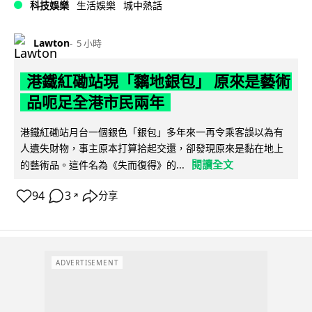
科技娛樂
生活娛樂
城中熱話
Lawton
5 小時
港鐵紅磡站現「黐地銀包」 原來是藝術
品呃足全港市民兩年
港鐵紅磡站月台一個銀色「銀包」多年來一再令乘客誤以為有
人遺失財物，事主原本打算拾起交還，卻發現原來是黏在地上
閱讀全文
的藝術品。這件名為《失而復得》的...
94
3
分享
↗
ADVERTISEMENT