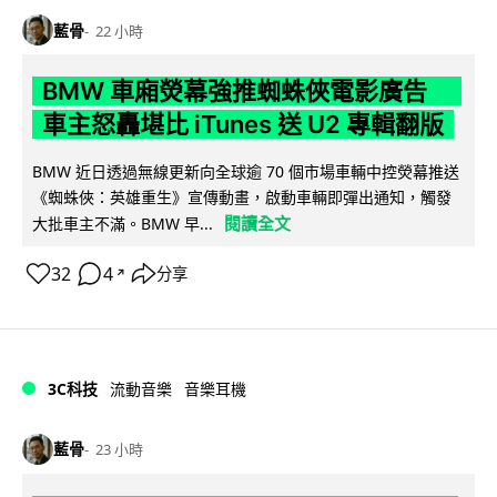
藍骨
22 小時
BMW 車廂熒幕強推蜘蛛俠電影廣告
車主怒轟堪比 iTunes 送 U2 專輯翻版
BMW 近日透過無線更新向全球逾 70 個市場車輛中控熒幕推送
《蜘蛛俠：英雄重生》宣傳動畫，啟動車輛即彈出通知，觸發
閱讀全文
大批車主不滿。BMW 早...
32
4
分享
↗
3C科技
流動音樂
音樂耳機
藍骨
23 小時