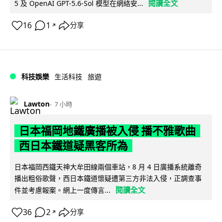
閱讀全文
5 及 OpenAI GPT-5.6-Sol 模型在網絡安...
16
1
分享
↗
科技娛樂
生活科技
旅遊
Lawton
7 小時
日本福岡地鐵廣播被入侵 播不雅歌曲
西日本鐵道疑黑客所為
日本福岡西鐵天神大牟田線兩個車站，8 月 4 日廣播系統離奇
播出粗俗歌聲，西日本鐵道懷疑遭第三方非法入侵，正調查事
閱讀全文
件並考慮報案。網上一度傳言...
36
2
分享
↗