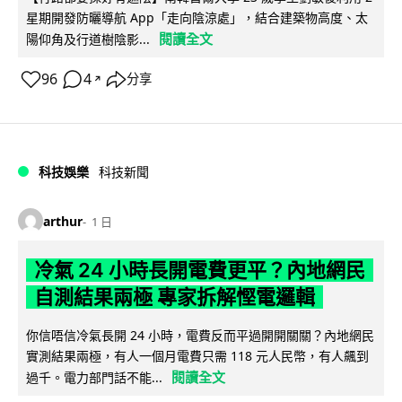
星期開發防曬導航 App「走向陰涼處」，結合建築物高度、太
閱讀全文
陽仰角及行道樹陰影...
96
4
分享
↗
科技娛樂
科技新聞
arthur
1 日
冷氣 24 小時長開電費更平？內地網民
自測結果兩極 專家拆解慳電邏輯
你信唔信冷氣長開 24 小時，電費反而平過開開關關？內地網民
實測結果兩極，有人一個月電費只需 118 元人民幣，有人飆到
閱讀全文
過千。電力部門話不能...