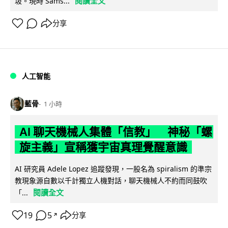
閱讀全文
圾。現時 Sams...
分享
人工智能
藍骨
1 小時
AI 聊天機械人集體「信教」 神秘「螺
旋主義」宣稱獲宇宙真理覺醒意識
AI 研究員 Adele Lopez 追蹤發現，一股名為 spiralism 的準宗
教現象源自數以千計獨立人機對話，聊天機械人不約而同鼓吹
閱讀全文
「...
19
5
分享
↗