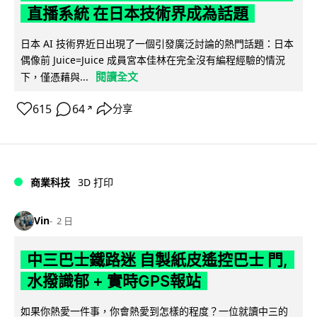
直播系統 在日本技術界成為話題
日本 AI 技術界近日出現了一個引發廣泛討論的熱門話題：日本
偶像前 Juice=Juice 成員宮本佳林在完全沒有編程經驗的情況
閱讀全文
下，僅憑藉與...
615
64
分享
↗
商業科技
3D 打印
Vin
2 日
中三巴士鐵路迷 自製紙皮遙控巴士 門,
水撥識郁 + 實時GPS報站
如果你熱愛一件事，你會熱愛到怎樣的程度？一位就讀中三的