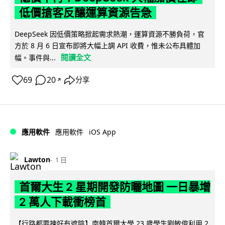
低價搶客反釀運算資源告急
DeepSeek 因低價策略掀起需求熱潮，運算資源不勝負荷，官
方於 8 月 6 日宣布即將大幅上調 API 收費，惟未公布具體加
閱讀全文
幅。事件與...
69
20
分享
↗
iOS App
應用軟件
應用軟件
Lawton
1 日
首爾大生 2 星期開發防曬地圖 一日暴增
2 萬人下載衝榜首
【行路都要揀好有遮陰】南韓首爾大學 23 歲學生劉敏俊利用 2