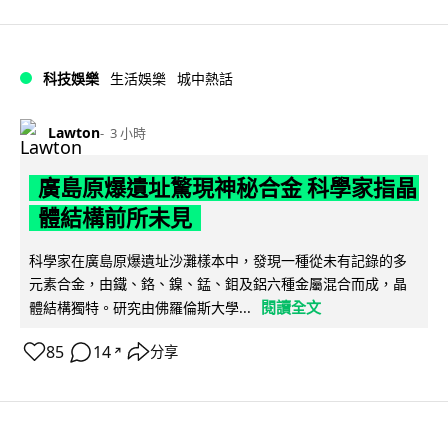
科技娛樂
生活娛樂
城中熱話
Lawton
3 小時
廣島原爆遺址驚現神秘合金 科學家指晶
體結構前所未見
科學家在廣島原爆遺址沙灘樣本中，發現一種從未有記錄的多
元素合金，由鐵、鉻、鎳、錳、鉬及鋁六種金屬混合而成，晶
閱讀全文
體結構獨特。研究由佛羅倫斯大學...
85
14
分享
↗