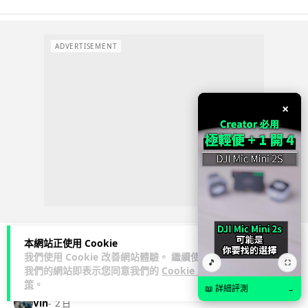
ADVERTISEMENT
×
本網站正使用 Cookie
我們使用 Cookie 改善網站體驗。 繼續使用
🎵
⛶
科技娛樂
生活娛樂
城中熱話
我們的網站即表示您同意我們的
Cookie 政
策
。
📖 詳細評測
→
Vin
2 日