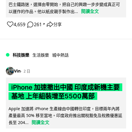
巴士鐵路迷，選擇由零開始，把自己的興趣一步步變成真正可
閱讀全文
以運作的作品。他以紙皮親手製作出...
4,659
261
分享
↗
科技娛樂
生活娛樂
城中熱話
Vin
2 日
iPhone 加速撤出中國 印度成新機主要
基地 上年組裝增至5500萬部
Apple 加速將 iPhone 生產線由中國轉往印度，目標兩年內將
產量最高 50% 移至當地。印度政府推出關稅豁免及稅務優惠延
閱讀全文
長至 204...