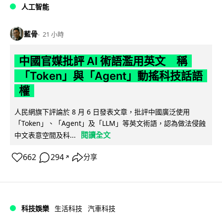
人工智能
藍骨
21 小時
中國官媒批評 AI 術語濫用英文 稱
「Token」與「Agent」動搖科技話語
權
人民網旗下評論於 8 月 6 日發表文章，批評中國廣泛使用
「Token」、「Agent」及「LLM」等英文術語，認為做法侵蝕
閱讀全文
中文表意空間及科...
662
294
分享
↗
科技娛樂
生活科技
汽車科技