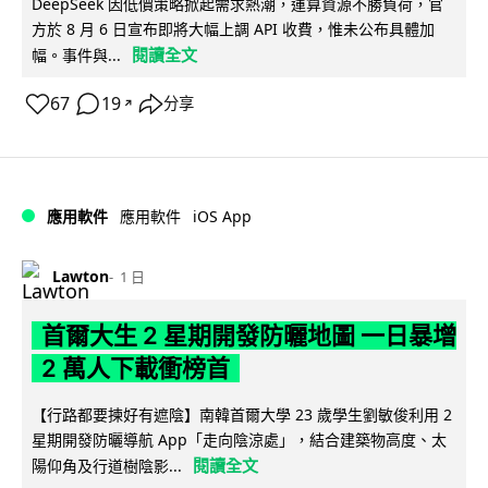
DeepSeek 因低價策略掀起需求熱潮，運算資源不勝負荷，官
方於 8 月 6 日宣布即將大幅上調 API 收費，惟未公布具體加
閱讀全文
幅。事件與...
67
19
分享
↗
iOS App
應用軟件
應用軟件
Lawton
1 日
首爾大生 2 星期開發防曬地圖 一日暴增
2 萬人下載衝榜首
【行路都要揀好有遮陰】南韓首爾大學 23 歲學生劉敏俊利用 2
星期開發防曬導航 App「走向陰涼處」，結合建築物高度、太
閱讀全文
陽仰角及行道樹陰影...