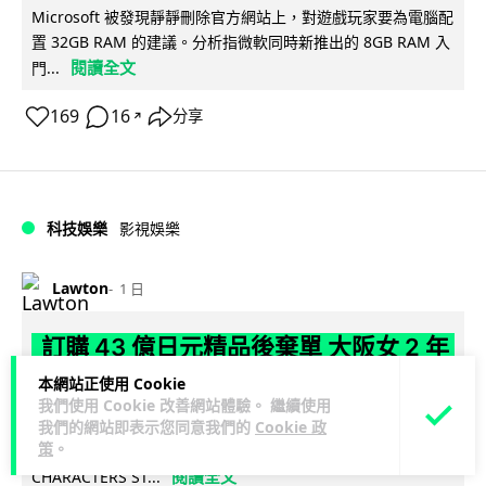
Microsoft 被發現靜靜刪除官方網站上，對遊戲玩家要為電腦配
置 32GB RAM 的建議。分析指微軟同時新推出的 8GB RAM 入
閱讀全文
門...
169
16
分享
↗
科技娛樂
影視娛樂
Lawton
1 日
訂購 43 億日元精品後棄單 大阪女 2 年
後終被捕 涉海賊王,火影周邊產品
本網站正使用 Cookie
我們使用 Cookie 改善網站體驗。 繼續使用
日本警視廳神田署 8 月 6 日公布，拘捕一名 32 歲大阪女子，
我們的網站即表示您同意我們的
Cookie 政
策
。
指她涉嫌在出版巨頭集英社旗下官方網店「JUMP
閱讀全文
CHARACTERS ST...