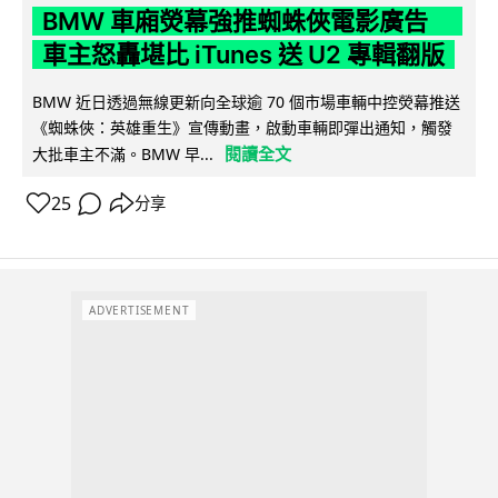
BMW 車廂熒幕強推蜘蛛俠電影廣告
車主怒轟堪比 iTunes 送 U2 專輯翻版
BMW 近日透過無線更新向全球逾 70 個市場車輛中控熒幕推送
《蜘蛛俠：英雄重生》宣傳動畫，啟動車輛即彈出通知，觸發
閱讀全文
大批車主不滿。BMW 早...
25
分享
ADVERTISEMENT