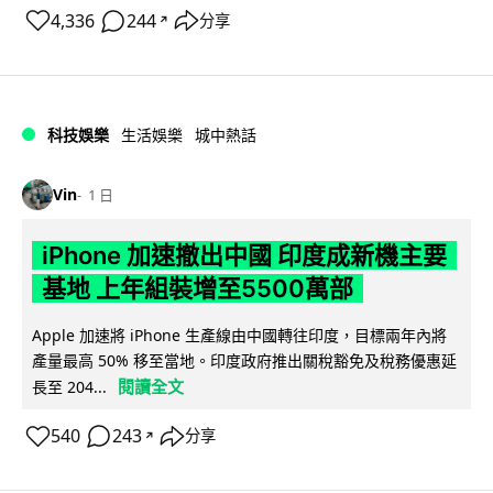
4,336
244
分享
↗
科技娛樂
生活娛樂
城中熱話
Vin
1 日
iPhone 加速撤出中國 印度成新機主要
基地 上年組裝增至5500萬部
Apple 加速將 iPhone 生產線由中國轉往印度，目標兩年內將
產量最高 50% 移至當地。印度政府推出關稅豁免及稅務優惠延
閱讀全文
長至 204...
540
243
分享
↗