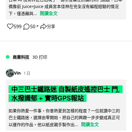
偶像前 Juice=Juice 成員宮本佳林在完全沒有編程經驗的情況
閱讀全文
下，僅憑藉與...
599
50
分享
↗
商業科技
3D 打印
Vin
1 日
中三巴士鐵路迷 自製紙皮遙控巴士 門,
水撥識郁 + 實時GPS報站
如果你熱愛一件事，你會熱愛到怎樣的程度？一位就讀中三的
巴士鐵路迷，選擇由零開始，把自己的興趣一步步變成真正可
閱讀全文
以運作的作品。他以紙皮親手製作出...