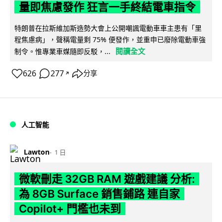
量即焦慮發作 狂言一手終結電車指令
特朗普在拉斯維加斯造勢大會上公開嘲諷電動車車主患有「里
程焦慮病」，聲稱電量剩 75% 便發作，並重申已廢除電動車強
閱讀全文
制令。惟專業車媒隨即反駁，...
626
277
分享
↗
人工智能
Lawton
1 日
微軟刪走 32GB RAM 遊戲建議 分析:
為 8GB Surface 銷售鋪路 連自家
Copilot+ 門檻也未到