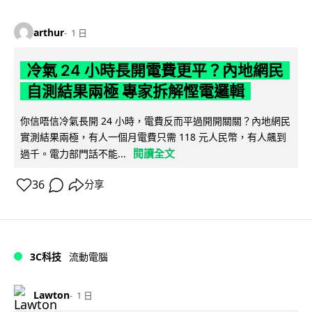
arthur
1 日
冷氣 24 小時長開電費更平？內地網民
自測結果兩極 專家拆解慳電邏輯
你信唔信冷氣長開 24 小時，電費反而平過開開關關？內地網民
實測結果兩極，有人一個月電費只需 118 元人民幣，有人飆到
閱讀全文
過千。電力部門話不能...
36
分享
3C科技
流動電腦
Lawton
1 日