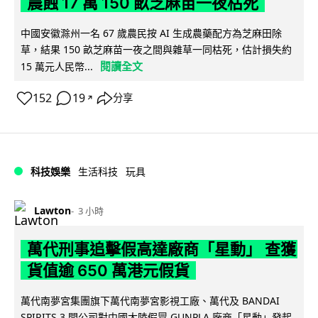
農蝕 17 萬 150 畝芝麻苗一夜枯死
中國安徽滁州一名 67 歲農民按 AI 生成農藥配方為芝麻田除
草，結果 150 畝芝麻苗一夜之間與雜草一同枯死，估計損失約
閱讀全文
15 萬元人民幣...
152
19
分享
↗
科技娛樂
生活科技
玩具
Lawton
3 小時
萬代刑事追擊假高達廠商「星動」 查獲
貨值逾 650 萬港元假貨
萬代南夢宮集團旗下萬代南夢宮影視工廠、萬代及 BANDAI
SPIRITS 3 間公司對中國大陸假冒 GUNPLA 廠商「星動」發起