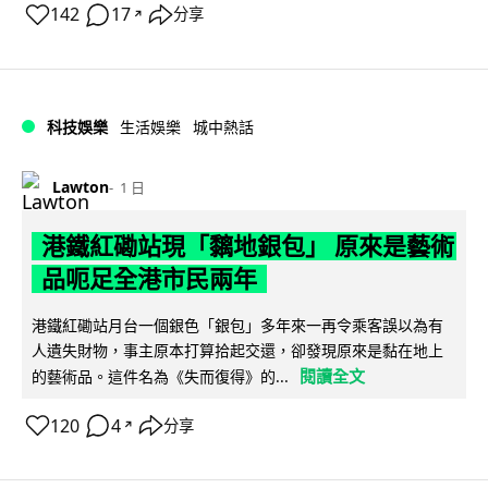
142
17
分享
↗
科技娛樂
生活娛樂
城中熱話
Lawton
1 日
港鐵紅磡站現「黐地銀包」 原來是藝術
品呃足全港市民兩年
港鐵紅磡站月台一個銀色「銀包」多年來一再令乘客誤以為有
人遺失財物，事主原本打算拾起交還，卻發現原來是黏在地上
閱讀全文
的藝術品。這件名為《失而復得》的...
120
4
分享
↗