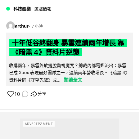
科技娛樂
遊戲情報
arthur
7 小時
十年低谷終翻身 暴雪連續兩年增長 靠
《暗黑 4》資料片逆襲
收購兩年，暴雪終於擺脫動視魔咒？總裁內部電郵流出：暴雪
已成 Xbox 表現最好團隊之一，連續兩年營收增長。《暗黑 4》
閱讀全文
資料片同《守望先鋒》成...
10
分享
ADVERTISEMENT