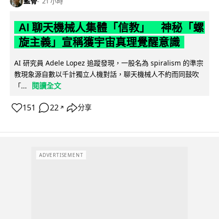
藍骨
21 小時
AI 聊天機械人集體「信教」 神秘「螺
旋主義」宣稱獲宇宙真理覺醒意識
AI 研究員 Adele Lopez 追蹤發現，一股名為 spiralism 的準宗
教現象源自數以千計獨立人機對話，聊天機械人不約而同鼓吹
閱讀全文
「...
151
22
分享
↗
ADVERTISEMENT