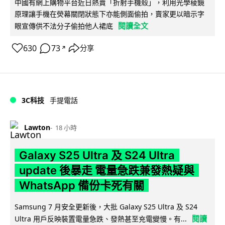
中國有網上購物平台近日熱賣「折射手機殼」，利用光學稜鏡
原理讓手機在熒幕關閉狀態下亦能側面偷拍，賣家更以暗示字
閱讀全文
眼宣傳供不法分子偷拍他人裙底
630
73
分享
↗
3C科技
手提電話
Lawton
18 小時
Galaxy S25 Ultra 及 S24 Ultra
update 後暴走 電量急跌兼發熱疑與
WhatsApp 備份卡死有關
Samsung 7 月安全更新後，大批 Galaxy S25 Ultra 及 S24
閱讀
Ultra 用戶反映裝置電量急跌、發熱甚至充電變慢。有...