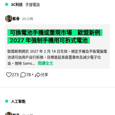
3C科技
手提電話
藍骨
20 小時
可換電池手機或重現市場 歐盟新例
2027 年強制手機用可拆式電池
歐盟新例將於 2027 年 2 月 18 日生效，規定手機及平板電腦電
池須可由用戶自行拆換，目標是延長裝置壽命及減少電子垃
閱讀全文
圾。現時 Sams...
273
78
分享
↗
人工智能