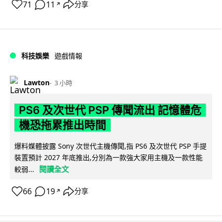
71
11
分享
↗
科技娛樂
遊戲情報
Lawton
3 小時
PS6 及次世代 PSP 傳聞流出 記憶體危
機恐拖累推出時間
爆料媒體披露 Sony 次世代主機傳聞,指 PS6 及次世代 PSP 手提
裝置預計 2027 年底推出,分別為一款強大家用主機及一款性能
閱讀全文
較弱...
66
19
分享
↗