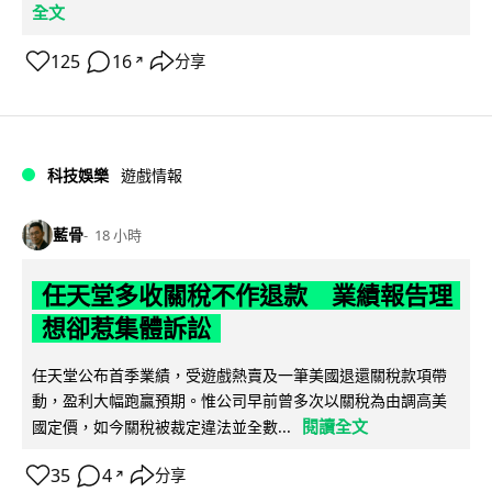
全文
125
16
分享
↗
科技娛樂
遊戲情報
藍骨
18 小時
任天堂多收關稅不作退款 業績報告理
想卻惹集體訴訟
任天堂公布首季業績，受遊戲熱賣及一筆美國退還關稅款項帶
動，盈利大幅跑贏預期。惟公司早前曾多次以關稅為由調高美
閱讀全文
國定價，如今關稅被裁定違法並全數...
35
4
分享
↗