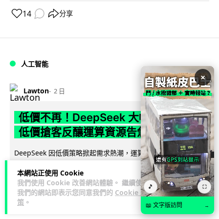
14
分享
人工智能
×
Lawton
2 日
低價不再！DeepSeek 大幅加價在即
低價搶客反釀運算資源告急
DeepSeek 因低價策略掀起需求熱潮，運算資源不勝負荷，官
方於 8 月 6 日宣布即將大幅上調 API 收費，惟未公布具體加
本網站正使用 Cookie
閱讀全文
幅。事件與...
我們使用 Cookie 改善網站體驗。 繼續使用
🎵
⛶
我們的網站即表示您同意我們的
Cookie 政
71
21
分享
↗
策
。
📖 文字版訪問
→