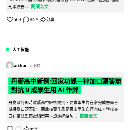
閱讀全文
刑事控告...
663
84
分享
↗
人工智能
arthur
4 小時
丹麥高中新例:回家功課一律加口頭答辯
對抗 9 成學生用 AI 作弊
丹麥政府即時收緊高中評核規則，要求學生為在家完成書面考
試接受口頭答辯，藉此核實作品是否由學生自行完成。學校亦
閱讀全文
要在筆試監察電腦螢幕、設定網絡防...
分享