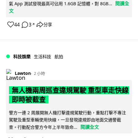
閱讀全
氣 App 測試發現最高可佔用 1.6GB 記憶體，對 8GB...
文
44
3
分享
↗
科技娛樂
生活科技
航拍
Lawton
2 小時
無人機兩周巡查違規駕駛 重型車走快線
即時被截查
警方一連 2 周展開無人機打擊違規駕駛行動，重點打擊不專注
駕駛及重型車輛使用快線，一旦發現違規即由地面交通警截
閱讀全文
查。行動配合警方今年上半年致命...