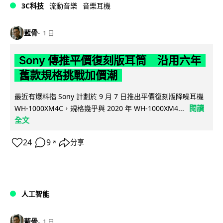
3C科技
流動音樂
音樂耳機
藍骨
1 日
Sony 傳推平價復刻版耳筒 沿用六年
舊款規格挑戰加價潮
最近有爆料指 Sony 計劃於 9 月 7 日推出平價復刻版降噪耳機
閱讀
WH-1000XM4C，規格幾乎與 2020 年 WH-1000XM4...
全文
24
9
分享
↗
人工智能
藍骨
1 日