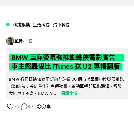
科技娛樂
生活科技
汽車科技
藍骨
1 日
BMW 車廂熒幕強推蜘蛛俠電影廣告
車主怒轟堪比 iTunes 送 U2 專輯翻版
BMW 近日透過無線更新向全球逾 70 個市場車輛中控熒幕推送
《蜘蛛俠：英雄重生》宣傳動畫，啟動車輛即彈出通知，觸發
閱讀全文
大批車主不滿。BMW 早...
36
4
分享
↗