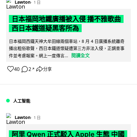
Lawton
1 日
日本福岡地鐵廣播被入侵 播不雅歌曲
西日本鐵道疑黑客所為
日本福岡西鐵天神大牟田線兩個車站，8 月 4 日廣播系統離奇
播出粗俗歌聲，西日本鐵道懷疑遭第三方非法入侵，正調查事
閱讀全文
件並考慮報案。網上一度傳言...
40
2
分享
↗
人工智能
Lawton
1 日
阿里 Qwen 正式駁入 Apple 生態 中國