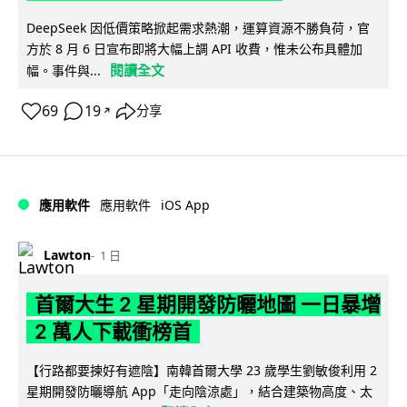
DeepSeek 因低價策略掀起需求熱潮，運算資源不勝負荷，官
方於 8 月 6 日宣布即將大幅上調 API 收費，惟未公布具體加
閱讀全文
幅。事件與...
69
19
分享
↗
iOS App
應用軟件
應用軟件
Lawton
1 日
首爾大生 2 星期開發防曬地圖 一日暴增
2 萬人下載衝榜首
【行路都要揀好有遮陰】南韓首爾大學 23 歲學生劉敏俊利用 2
星期開發防曬導航 App「走向陰涼處」，結合建築物高度、太