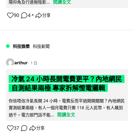
閱讀全文
陽仰角及行道樹陰影...
90
4
分享
↗
科技娛樂
科技新聞
arthur
1 日
冷氣 24 小時長開電費更平？內地網民
自測結果兩極 專家拆解慳電邏輯
你信唔信冷氣長開 24 小時，電費反而平過開開關關？內地網民
實測結果兩極，有人一個月電費只需 118 元人民幣，有人飆到
閱讀全文
過千。電力部門話不能...
37
分享