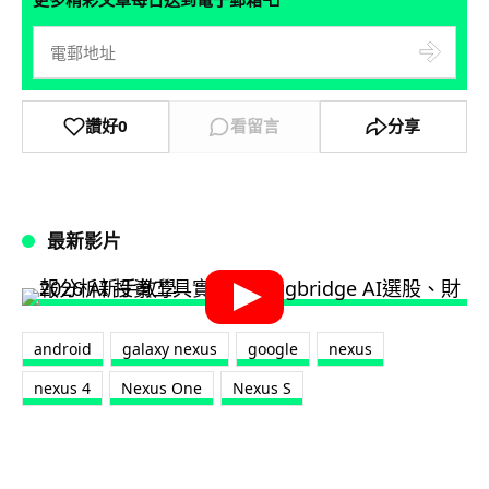
讚好
0
看留言
分享
最新影片
android
galaxy nexus
google
nexus
nexus 4
Nexus One
Nexus S