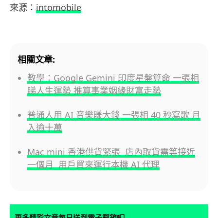
來源：
intomobile
相關文章:
教學：Google Gemini 印度星盤算命 一張相
睇人生運勢 推算事業姻緣財富走勢
普通人用 AI 音樂賺大錢 一張相 40 秒寫歌 月
入逾十萬
Mac mini 香港供貨緊張 店內取貨需等接近
一個月 用戶買來運行本機 AI 代理
📮
更多精彩文章每日送到電子郵箱