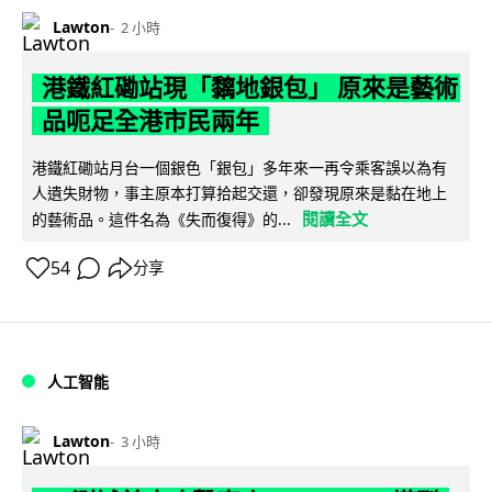
Lawton
2 小時
港鐵紅磡站現「黐地銀包」 原來是藝術
品呃足全港市民兩年
港鐵紅磡站月台一個銀色「銀包」多年來一再令乘客誤以為有
人遺失財物，事主原本打算拾起交還，卻發現原來是黏在地上
閱讀全文
的藝術品。這件名為《失而復得》的...
54
分享
人工智能
Lawton
3 小時