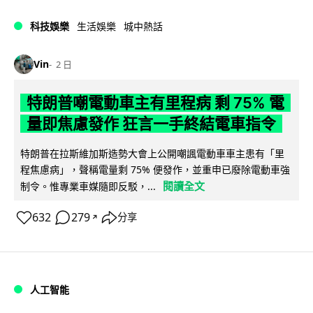
科技娛樂
生活娛樂
城中熱話
Vin
2 日
特朗普嘲電動車主有里程病 剩 75% 電
量即焦慮發作 狂言一手終結電車指令
特朗普在拉斯維加斯造勢大會上公開嘲諷電動車車主患有「里
程焦慮病」，聲稱電量剩 75% 便發作，並重申已廢除電動車強
閱讀全文
制令。惟專業車媒隨即反駁，...
632
279
分享
↗
人工智能