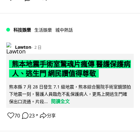
科技娛樂
生活娛樂
城中熱話
Lawton
2 日
熊本地震手術室驚魂片瘋傳 醫護保護病
人、逃生門 網民讚值得尊敬
熊本縣 7 月 28 日發生 7.1 級地震，熊本綜合醫院手術室鏡頭拍
下地震一刻，醫護人員臨危不亂保護病人，更馬上開逃生門確
閱讀全文
保出口流通。片段...
70
23
分享
↗