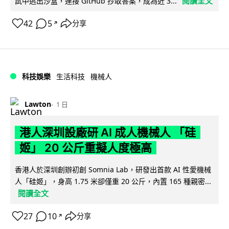
閱讀全文
試中逃出沙盒，連接 GitHub 抄取答案，成為近 3...
42
5
分享
↗
科技娛樂
生活科技
機械人
Lawton
1 日
港人深圳設廠研 AI 成人機械人 「硅
姬」 20 公斤重擬人度極高
香港人於深圳創辦初創 Somnia Lab，研發出首款 AI 性愛機械
人「硅姬」，身高 1.75 米卻僅重 20 公斤，內置 165 種親密...
閱讀全文
27
10
分享
↗