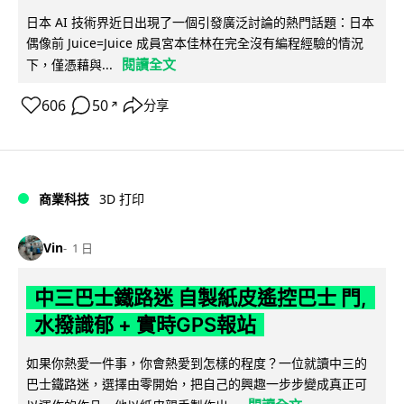
日本 AI 技術界近日出現了一個引發廣泛討論的熱門話題：日本
偶像前 Juice=Juice 成員宮本佳林在完全沒有編程經驗的情況
閱讀全文
下，僅憑藉與...
606
50
分享
↗
商業科技
3D 打印
Vin
1 日
中三巴士鐵路迷 自製紙皮遙控巴士 門,
水撥識郁 + 實時GPS報站
如果你熱愛一件事，你會熱愛到怎樣的程度？一位就讀中三的
巴士鐵路迷，選擇由零開始，把自己的興趣一步步變成真正可