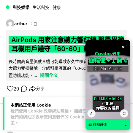
科技娛樂
生活科技
健康
arthur
2 日
AirPods 用家注意聽力響紅燈 醫學界籲
×
耳機用戶謹守「60-60」鐵律
長時間高音量佩戴耳機可能導致永久性噪音性聽損。本文盤點 4
大聽力受損警號，介紹科學護耳的「60-60 原則」及 Apple 內
閱讀全文
置防護功能，...
20
分享
本網站正使用 Cookie
我們使用 Cookie 改善網站體驗。 繼續使用
🎵
⛶
我們的網站即表示您同意我們的
Cookie 政
人工智能
策
。
📖 詳細評測
→