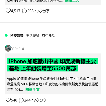
閱讀全文
以運作的作品。他以紙皮親手製作出...
4,517
253
分享
↗
科技娛樂
生活娛樂
城中熱話
Vin
1 日
iPhone 加速撤出中國 印度成新機主要
基地 上年組裝增至5500萬部
Apple 加速將 iPhone 生產線由中國轉往印度，目標兩年內將
產量最高 50% 移至當地。印度政府推出關稅豁免及稅務優惠延
閱讀全文
長至 204...
548
244
分享
↗