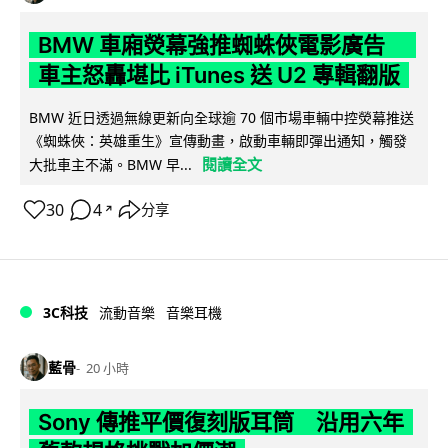
BMW 車廂熒幕強推蜘蛛俠電影廣告
車主怒轟堪比 iTunes 送 U2 專輯翻版
BMW 近日透過無線更新向全球逾 70 個市場車輛中控熒幕推送
《蜘蛛俠：英雄重生》宣傳動畫，啟動車輛即彈出通知，觸發
閱讀全文
大批車主不滿。BMW 早...
30
4
分享
↗
3C科技
流動音樂
音樂耳機
藍骨
20 小時
Sony 傳推平價復刻版耳筒 沿用六年