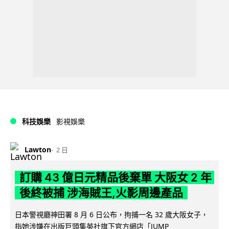
科技娛樂
影視娛樂
Lawton
2 日
訂購 43 億日元精品後棄單 大阪女 2 年
後終被捕 涉海賊王,火影周邊產品
日本警視廳神田署 8 月 6 日公布，拘捕一名 32 歲大阪女子，
指她涉嫌在出版巨頭集英社旗下官方網店「JUMP