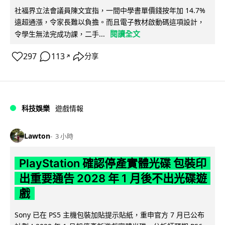
社福界立法會議員陳文宜指，一間中學書單價錢按年加 14.7%
遠超通漲，令家長難以負擔。而且電子教材啟動碼這項設計，
閱讀全文
令學生無法完成功課，二手...
297
113
分享
↗
科技娛樂
遊戲情報
Lawton
3 小時
PlayStation 確認停產實體光碟 包裝印
出重要通告 2028 年 1 月後不出光碟遊
戲
Sony 已在 PS5 主機包裝加貼提示貼紙，重申官方 7 月已公布