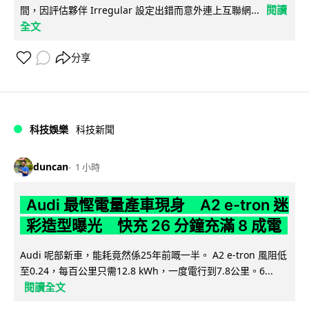
閱讀
間，因評估夥伴 Irregular 設定出錯而意外連上互聯網...
全文
分享
科技娛樂
科技新聞
duncan
1 小時
Audi 最慳電量產車現身 A2 e-tron 迷
彩造型曝光 快充 26 分鐘充滿 8 成電
Audi 呢部新車，能耗竟然係25年前嘅一半。 A2 e-tron 風阻低
至0.24，每百公里只需12.8 kWh，一度電行到7.8公里。6...
閱讀全文