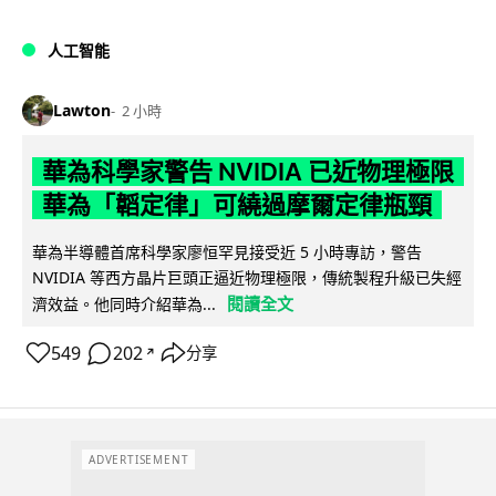
人工智能
Lawton
2 小時
華為科學家警告 NVIDIA 已近物理極限
華為「韜定律」可繞過摩爾定律瓶頸
華為半導體首席科學家廖恒罕見接受近 5 小時專訪，警告
NVIDIA 等西方晶片巨頭正逼近物理極限，傳統製程升級已失經
閱讀全文
濟效益。他同時介紹華為...
549
202
分享
↗
ADVERTISEMENT