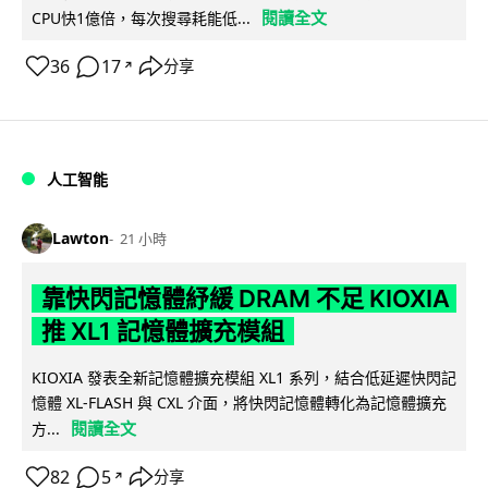
閱讀全文
CPU快1億倍，每次搜尋耗能低...
36
17
分享
↗
人工智能
Lawton
21 小時
靠快閃記憶體紓緩 DRAM 不足 KIOXIA
推 XL1 記憶體擴充模組
KIOXIA 發表全新記憶體擴充模組 XL1 系列，結合低延遲快閃記
憶體 XL-FLASH 與 CXL 介面，將快閃記憶體轉化為記憶體擴充
閱讀全文
方...
82
5
分享
↗