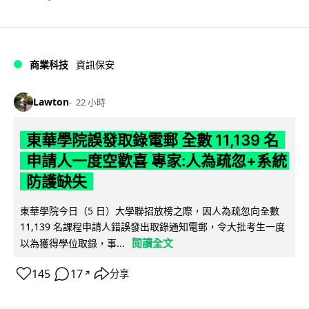
商業科技
資訊保安
Lawton
22 小時
東華學院誤發取錄電郵 全數 11,139 名
申請人一度空歡喜 專家:人為疏忽+系統
防護缺失
東華學院今日（5 日）大學聯招放榜之際，因人為疏忽向全數
11,139 名課程申請人錯誤發出取錄通知電郵，令大批考生一度
閱讀全文
以為獲得學位取錄，事...
145
17
分享
↗