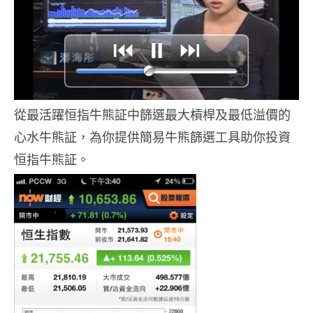
從最活躍恒指牛熊証中篩選最大槓桿及最低溢價的
心水牛熊証，為你提供簡易牛熊篩選工具助你投資
恒指牛熊証。