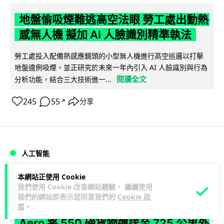
地盤偷吸煙難逃高空法眼 勞工處出動熱
感無人機 擬加 AI 人臉識別精準執法
勞工處投入配備熱感應鏡頭的小型無人機進行高空巡邏以打擊
地盤違例吸煙，並正研究於未來一年內引入 AI 人臉識別與行為
閱讀全文
分析功能，結合三大技術進一...
245
55
分享
↗
人工智能
本網站正使用 Cookie
Lawton
1 日
我們使用 Cookie 改善網站體驗。 繼續使用
我們的網站即表示您同意我們的
Cookie 政
貨運火箭 沖繩飛台灣僅需 15 分鐘 Hop
策
。
Aero 將 550 磅貨物運送至 725 公里外