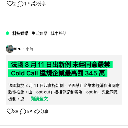
2
1
分享
↗
科技娛樂
生活娛樂
城中熱話
Vin
1 小時
法國 8 月 11 日出新例 未經同意嚴禁
Cold Call 違規企業最高罰 345 萬
法國將於 8 月 11 日起實施新例，全面禁止企業未經消費者同意
致電推銷，由「opt-out」拒接登記制轉為「opt-in」先徵同意
閱讀全文
機制。違...
88
6
分享
↗