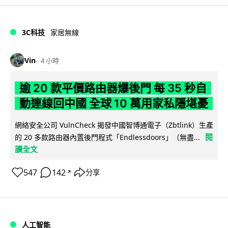
3C科技
家居無線
Vin
4 小時
逾 20 款平價路由器爆後門 每 35 秒自
動連線回中國 全球 10 萬用家私隱堪憂
網絡安全公司 VulnCheck 揭發中國智博通電子（Zbtlink）生產
閱
的 20 多款路由器內置後門程式「Endlessdoors」（無盡...
讀全文
547
142
分享
↗
人工智能