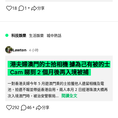
18
1
分享
↗
科技娛樂
生活娛樂
城中熱話
Lawton
4 小時
港夫婦澳門的士拾相機 據為己有被的士
Cam 睇到 2 個月後再入境被捕
一對香港夫婦今年 5 月遊澳門乘的士拾獲他人遺留相機及電
池，拾遺不報並帶返香港自用。兩人本月 2 日經港珠澳大橋再
閱讀全文
次入境澳門時，被治安警察局...
292
46
分享
↗