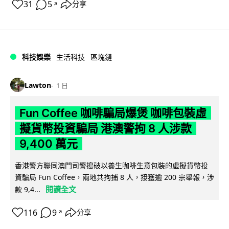
31
5
分享
↗
科技娛樂
生活科技
區塊鏈
Lawton
1 日
Fun Coffee 咖啡騙局爆煲 咖啡包裝虛
擬貨幣投資騙局 港澳警拘 8 人涉款
9,400 萬元
香港警方聯同澳門司警搗破以養生咖啡生意包裝的虛擬貨幣投
資騙局 Fun Coffee，兩地共拘捕 8 人，接獲逾 200 宗舉報，涉
閱讀全文
款 9,4...
116
9
分享
↗