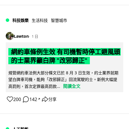
科技娛樂
生活科技
智慧城市
Lawton
1 日
網約車條例生效 有司機暫時停工避風頭
的士業界籲白牌 "改邪歸正"
規管網約車法例大部分條文已於 8 月 3 日生效，的士業界就期
望白牌車司機，能夠「改邪歸正」回流駕駛的士。新例大幅提
閱讀全文
高罰則，首次定罪最高罰款...
200
142
分享
↗