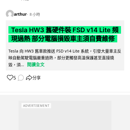
arthur
8 小時
Tesla HW3 舊硬件裝 FSD v14 Lite 頻
現過熱 部分電腦損毀車主須自費維修
Tesla 向 HW3 舊車款推送 FSD v14 Lite 系統，引發大量車主反
映自動駕駛電腦嚴重過熱，部分更觸發高溫保護甚至直接燒
閱讀全文
毀，須...
5
分享
ADVERTISEMENT