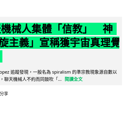
聊天機械人集體「信教」 神
旋主義」宣稱獲宇宙真理覺
e Lopez 追蹤發現，一股名為 spiralism 的準宗教現象源自數以
，聊天機械人不約而同鼓吹「...
閱讀全文
分享