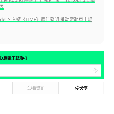
 Time Round 時隔十年回歸 新一代 Round 2 續
周
 Model S 入選《TIME》最佳發明 推動電動車市場
📮
送到電子郵箱
看留言
分享