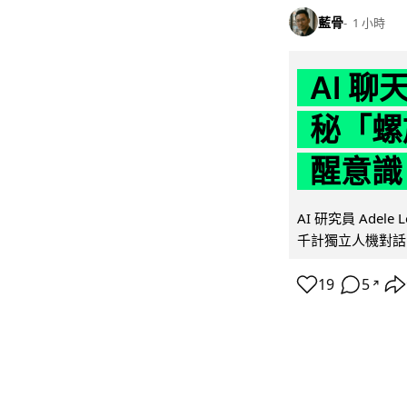
藍骨
1 小時
AI 
秘「螺
醒意識
AI 研究員 Adel
千計獨立人機對話
19
5
↗