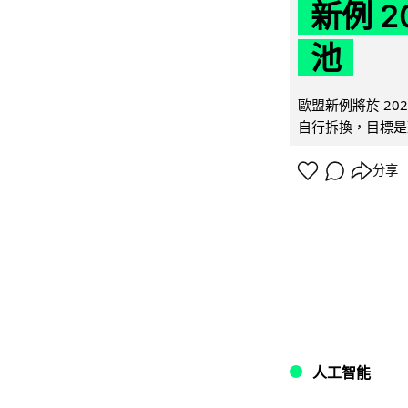
新例 
池
歐盟新例將於 20
自行拆換，目標是延
分享
人工智能