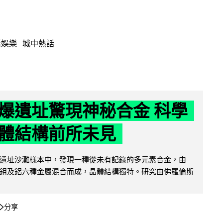
活娛樂
城中熱話
爆遺址驚現神秘合金 科學
體結構前所未見
遺址沙灘樣本中，發現一種從未有記錄的多元素合金，由
鉬及鋁六種金屬混合而成，晶體結構獨特。研究由佛羅倫斯
分享