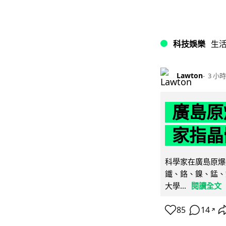
科技娛樂
生
Lawton
3 小時
廣島原
家指晶
科學家在廣島原爆
鐵、鉻、鎳、錳、
大學...
閱讀全文
85
14
↗