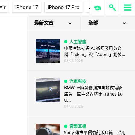
Air
iPhone 17
iPhone 17 Pro
AirPods Pro 3
Ap
最新文章
全部
人工智能
中國官媒批評 AI 術語濫用英文
稱「Token」與「Agent」動搖...
08.08.2026
汽車科技
BMW 車廂熒幕強推蜘蛛俠電影
廣告 車主怒轟堪比 iTunes 送
U...
08.08.2026
音樂耳機
Sony 傳推平價復刻版耳筒 沿用