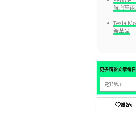
Pebble
航增至兩
Tesla
新革命
更多精彩文章每日
讚好
0