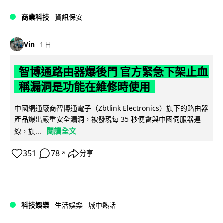
商業科技
資訊保安
Vin
1 日
智博通路由器爆後門 官方緊急下架止血
稱漏洞是功能在維修時使用
中國網通廠商智博通電子（Zbtlink Electronics）旗下的路由器
產品爆出嚴重安全漏洞，被發現每 35 秒便會與中國伺服器連
閱讀全文
線，旗...
351
78
分享
↗
科技娛樂
生活娛樂
城中熱話