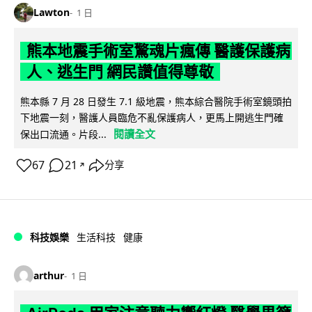
Lawton
1 日
熊本地震手術室驚魂片瘋傳 醫護保護病
人、逃生門 網民讚值得尊敬
熊本縣 7 月 28 日發生 7.1 級地震，熊本綜合醫院手術室鏡頭拍
下地震一刻，醫護人員臨危不亂保護病人，更馬上開逃生門確
閱讀全文
保出口流通。片段...
67
21
分享
↗
科技娛樂
生活科技
健康
arthur
1 日