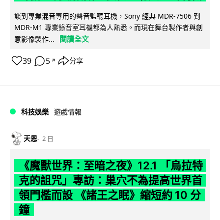
談到專業混音專用的聲音監聽耳機，Sony 經典 MDR-7506 到
MDR-M1 專業錄音室耳機都為人熟悉。而現在舞台製作者與創
閱讀全文
意影像製作...
39
5
分享
↗
科技娛樂
遊戲情報
天恩
2 日
《魔獸世界：至暗之夜》12.1 「烏拉特
克的詛咒」專訪：巢穴不為提高世界首
領門檻而設 《諸王之眠》縮短約 10 分
鐘