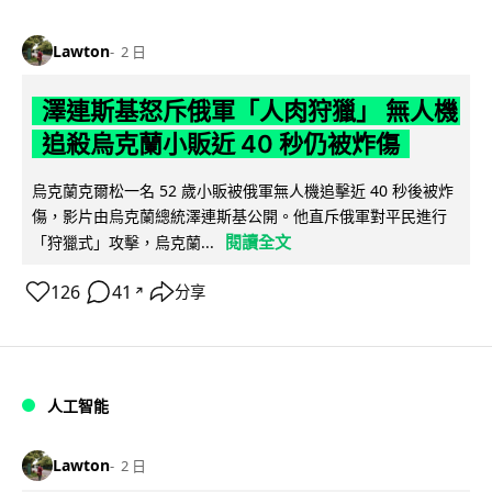
Lawton
2 日
澤連斯基怒斥俄軍「人肉狩獵」 無人機
追殺烏克蘭小販近 40 秒仍被炸傷
烏克蘭克爾松一名 52 歲小販被俄軍無人機追擊近 40 秒後被炸
傷，影片由烏克蘭總統澤連斯基公開。他直斥俄軍對平民進行
閱讀全文
「狩獵式」攻擊，烏克蘭...
126
41
分享
↗
人工智能
Lawton
2 日