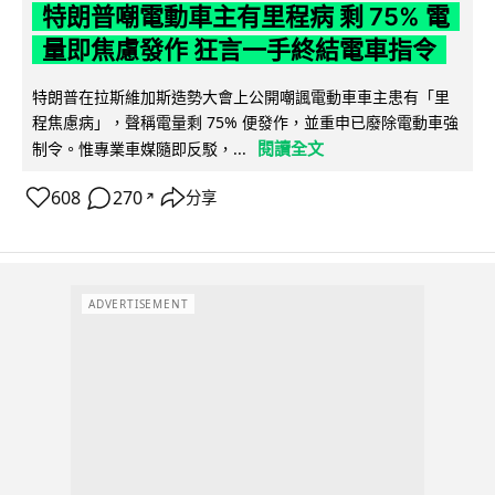
特朗普嘲電動車主有里程病 剩 75% 電
量即焦慮發作 狂言一手終結電車指令
特朗普在拉斯維加斯造勢大會上公開嘲諷電動車車主患有「里
程焦慮病」，聲稱電量剩 75% 便發作，並重申已廢除電動車強
閱讀全文
制令。惟專業車媒隨即反駁，...
608
270
分享
↗
ADVERTISEMENT