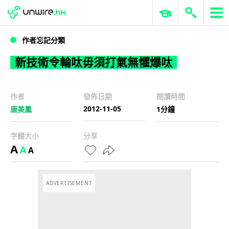
WWDC 2026
GenAI 與雲端科技專區
ERP 與商業 AI
新技術令輪呔毋須打氣無懼爆呔
作者忘記分類
新技術令輪呔毋須打氣無懼爆呔
作者
發佈日期
閱讀時間
2012-11-05
唐美鳳
1分鐘
字體大小
分享
A
A
A
ADVERTISEMENT