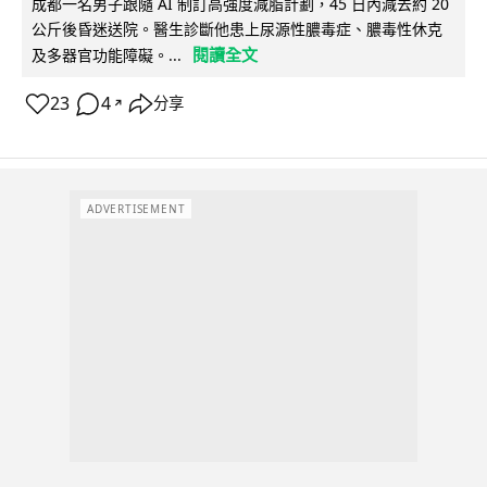
成都一名男子跟隨 AI 制訂高強度減脂計劃，45 日內減去約 20
公斤後昏迷送院。醫生診斷他患上尿源性膿毒症、膿毒性休克
閱讀全文
及多器官功能障礙。...
23
4
分享
↗
ADVERTISEMENT