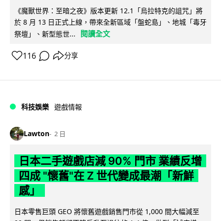
《魔獸世界：至暗之夜》版本更新 12.1「烏拉特克的詛咒」將
於 8 月 13 日正式上線，帶來全新區域「盤蛇島」、地城「毒牙
閱讀全文
祭壇」、新型態世...
116
分享
科技娛樂
遊戲情報
Lawton
2 日
日本二手遊戲店減 90% 門市 業績反增
四成 "懷舊"在 Z 世代變成最潮「新鮮
感」
日本零售巨頭 GEO 將懷舊遊戲銷售門市從 1,000 間大幅減至