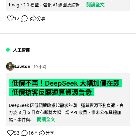
閱讀全文
Image 2.0 模型，強化 AI 繪圖及編輯...
12
分享
人工智能
Lawton
10 小時
低價不再！DeepSeek 大幅加價在即
低價搶客反釀運算資源告急
DeepSeek 因低價策略掀起需求熱潮，運算資源不勝負荷，官
方於 8 月 6 日宣布即將大幅上調 API 收費，惟未公布具體加
閱讀全文
幅。事件與...
53
16
分享
↗