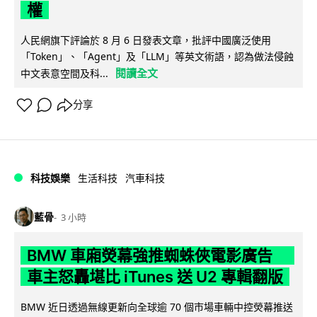
權
人民網旗下評論於 8 月 6 日發表文章，批評中國廣泛使用
「Token」、「Agent」及「LLM」等英文術語，認為做法侵蝕
閱讀全文
中文表意空間及科...
分享
科技娛樂
生活科技
汽車科技
藍骨
3 小時
BMW 車廂熒幕強推蜘蛛俠電影廣告
車主怒轟堪比 iTunes 送 U2 專輯翻版
BMW 近日透過無線更新向全球逾 70 個市場車輛中控熒幕推送