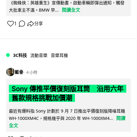
《蜘蛛俠：英雄重生》宣傳動畫，啟動車輛即彈出通知，觸發
閱讀全文
大批車主不滿。BMW 早...
1
分享
3C科技
流動音樂
音樂耳機
藍骨
4 小時
Sony 傳推平價復刻版耳筒 沿用六年
舊款規格挑戰加價潮
最近有爆料指 Sony 計劃於 9 月 7 日推出平價復刻版降噪耳機
閱讀
WH-1000XM4C，規格幾乎與 2020 年 WH-1000XM4...
全文