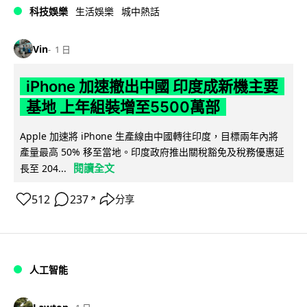
科技娛樂
生活娛樂
城中熱話
Vin
1 日
iPhone 加速撤出中國 印度成新機主要
基地 上年組裝增至5500萬部
Apple 加速將 iPhone 生產線由中國轉往印度，目標兩年內將
產量最高 50% 移至當地。印度政府推出關稅豁免及稅務優惠延
閱讀全文
長至 204...
512
237
分享
↗
人工智能