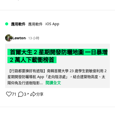
iOS App
應用軟件
應用軟件
Lawton
13 小時
首爾大生 2 星期開發防曬地圖 一日暴增
2 萬人下載衝榜首
【行路都要揀好有遮陰】南韓首爾大學 23 歲學生劉敏俊利用 2
星期開發防曬導航 App「走向陰涼處」，結合建築物高度、太
閱讀全文
陽仰角及行道樹陰影...
71
3
分享
↗