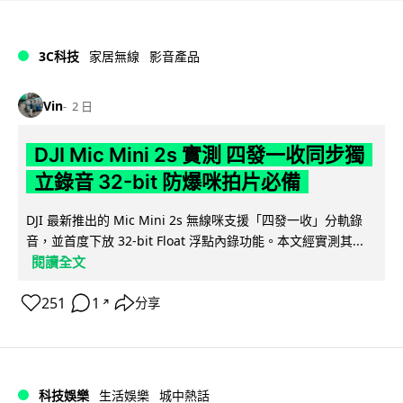
3C科技
家居無線
影音產品
Vin
2 日
DJI Mic Mini 2s 實測 四發一收同步獨
立錄音 32-bit 防爆咪拍片必備
DJI 最新推出的 Mic Mini 2s 無線咪支援「四發一收」分軌錄
音，並首度下放 32-bit Float 浮點內錄功能。本文經實測其...
閱讀全文
251
1
分享
↗
科技娛樂
生活娛樂
城中熱話