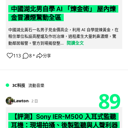
中國湖北男自學 AI 「煉金術」 屋內煉
金冒濃煙驚動全區
中國湖北黃石一名男子見金價高企，利用 AI 自學提煉黃金，在
租住單位私設高壓爐及作坊冶煉，過程產生大量刺鼻濃煙，驚
閱讀全文
動鄰居報警。警方到場揭發整...
113
8
分享
↗
3C科技
流動音樂
89
Lawton
2 日
【評測】Sony IER-M500 入耳式監聽
耳機：現場拍攝、後製監聽與人聲利器