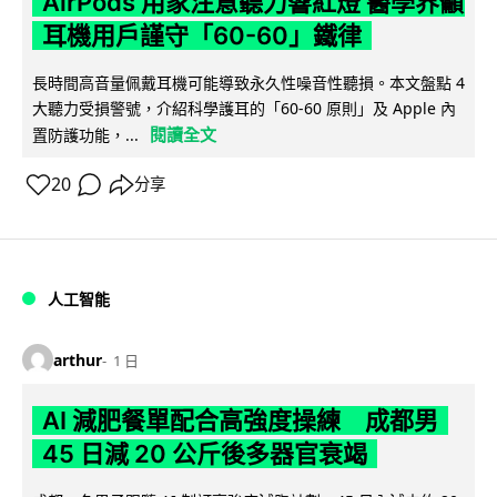
AirPods 用家注意聽力響紅燈 醫學界籲
耳機用戶謹守「60-60」鐵律
長時間高音量佩戴耳機可能導致永久性噪音性聽損。本文盤點 4
大聽力受損警號，介紹科學護耳的「60-60 原則」及 Apple 內
閱讀全文
置防護功能，...
20
分享
人工智能
arthur
1 日
AI 減肥餐單配合高強度操練 成都男
45 日減 20 公斤後多器官衰竭