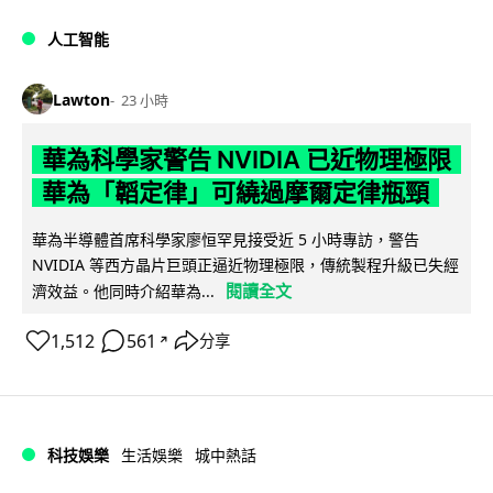
人工智能
Lawton
23 小時
華為科學家警告 NVIDIA 已近物理極限
華為「韜定律」可繞過摩爾定律瓶頸
華為半導體首席科學家廖恒罕見接受近 5 小時專訪，警告
NVIDIA 等西方晶片巨頭正逼近物理極限，傳統製程升級已失經
閱讀全文
濟效益。他同時介紹華為...
1,512
561
分享
↗
科技娛樂
生活娛樂
城中熱話