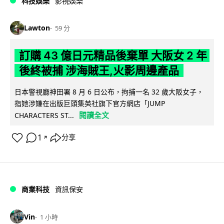
科技娛樂
影視娛樂
Lawton
59 分
訂購 43 億日元精品後棄單 大阪女 2 年
後終被捕 涉海賊王,火影周邊產品
日本警視廳神田署 8 月 6 日公布，拘捕一名 32 歲大阪女子，
指她涉嫌在出版巨頭集英社旗下官方網店「JUMP
閱讀全文
CHARACTERS ST...
1
分享
↗
商業科技
資訊保安
Vin
1 小時