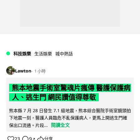
科技娛樂
生活娛樂
城中熱話
Lawton
1 小時
熊本地震手術室驚魂片瘋傳 醫護保護病
人、逃生門 網民讚值得尊敬
熊本縣 7 月 28 日發生 7.1 級地震，熊本綜合醫院手術室鏡頭拍
下地震一刻，醫護人員臨危不亂保護病人，更馬上開逃生門確
閱讀全文
保出口流通。片段...
23
9
分享
↗