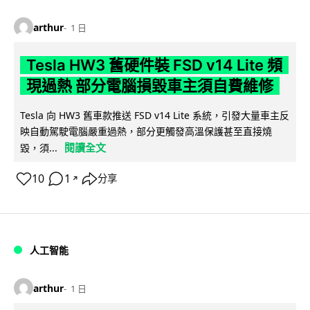
arthur
1 日
Tesla HW3 舊硬件裝 FSD v14 Lite 頻
現過熱 部分電腦損毀車主須自費維修
Tesla 向 HW3 舊車款推送 FSD v14 Lite 系統，引發大量車主反
映自動駕駛電腦嚴重過熱，部分更觸發高溫保護甚至直接燒
閱讀全文
毀，須...
10
1
分享
↗
人工智能
arthur
1 日