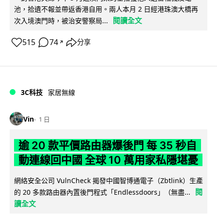
池，拾遺不報並帶返香港自用。兩人本月 2 日經港珠澳大橋再
閱讀全文
次入境澳門時，被治安警察局...
515
74
分享
↗
3C科技
家居無線
Vin
1 日
逾 20 款平價路由器爆後門 每 35 秒自
動連線回中國 全球 10 萬用家私隱堪憂
網絡安全公司 VulnCheck 揭發中國智博通電子（Zbtlink）生產
閱
的 20 多款路由器內置後門程式「Endlessdoors」（無盡...
讀全文