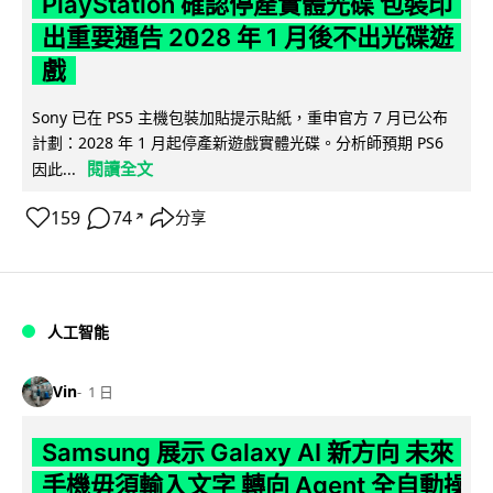
PlayStation 確認停產實體光碟 包裝印
出重要通告 2028 年 1 月後不出光碟遊
戲
Sony 已在 PS5 主機包裝加貼提示貼紙，重申官方 7 月已公布
計劃：2028 年 1 月起停產新遊戲實體光碟。分析師預期 PS6
閱讀全文
因此...
159
74
分享
↗
人工智能
Vin
1 日
Samsung 展示 Galaxy AI 新方向 未來
手機毋須輸入文字 轉向 Agent 全自動操