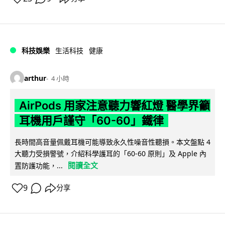
科技娛樂
生活科技
健康
arthur
4 小時
AirPods 用家注意聽力響紅燈 醫學界籲
耳機用戶謹守「60-60」鐵律
長時間高音量佩戴耳機可能導致永久性噪音性聽損。本文盤點 4
大聽力受損警號，介紹科學護耳的「60-60 原則」及 Apple 內
閱讀全文
置防護功能，...
9
分享