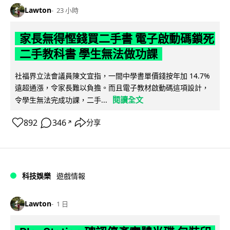
Lawton
23 小時
家長無得慳錢買二手書 電子啟動碼鎖死
二手教科書 學生無法做功課
社福界立法會議員陳文宜指，一間中學書單價錢按年加 14.7%
遠超通漲，令家長難以負擔。而且電子教材啟動碼這項設計，
閱讀全文
令學生無法完成功課，二手...
892
346
分享
↗
科技娛樂
遊戲情報
Lawton
1 日