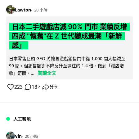
Lawton
20 小時
日本二手遊戲店減 90% 門市 業績反增
四成 "懷舊"在 Z 世代變成最潮「新鮮
感」
日本零售巨頭 GEO 將懷舊遊戲銷售門市從 1,000 間大幅減至
99 間，但銷售額卻不降反升至過往的 1.4 倍。做到「減店增
閱讀全文
收」奇蹟，...
223
18
分享
↗
人工智能
Vin
20 小時