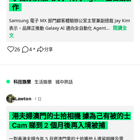
作
Samsung 電子 MX 部門顧客體驗辦公室主管兼副總裁 Jay Kim
閱讀全
表示，品牌正推動 Galaxy AI 邁向全自動化 Agent...
文
26
4
分享
↗
科技娛樂
生活娛樂
城中熱話
Lawton
1 日
港夫婦澳門的士拾相機 據為己有被的士
Cam 睇到 2 個月後再入境被捕
一對香港夫婦今年 5 月遊澳門乘的士拾獲他人遺留相機及電