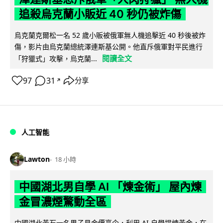
追殺烏克蘭小販近 40 秒仍被炸傷
烏克蘭克爾松一名 52 歲小販被俄軍無人機追擊近 40 秒後被炸
傷，影片由烏克蘭總統澤連斯基公開。他直斥俄軍對平民進行
閱讀全文
「狩獵式」攻擊，烏克蘭...
97
31
分享
↗
人工智能
Lawton
18 小時
中國湖北男自學 AI 「煉金術」 屋內煉
金冒濃煙驚動全區
中國湖北黃石一名男子見金價高企，利用 AI 自學提煉黃金，在