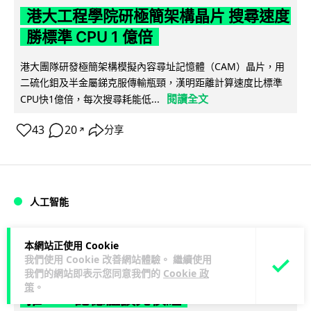
港大工程學院研極簡架構晶片 搜尋速度
勝標準 CPU 1 億倍
港大團隊研發極簡架構模擬內容尋址記憶體（CAM）晶片，用
二硫化鉬及半金屬銻克服傳輸瓶頸，漢明距離計算速度比標準
閱讀全文
CPU快1億倍，每次搜尋耗能低...
43
20
分享
↗
人工智能
Lawton
1 日
本網站正使用 Cookie
我們使用 Cookie 改善網站體驗。 繼續使用
我們的網站即表示您同意我們的
Cookie 政
靠快閃記憶體紓緩 DRAM 不足 KIOXIA
策
。
推 XL1 記憶體擴充模組