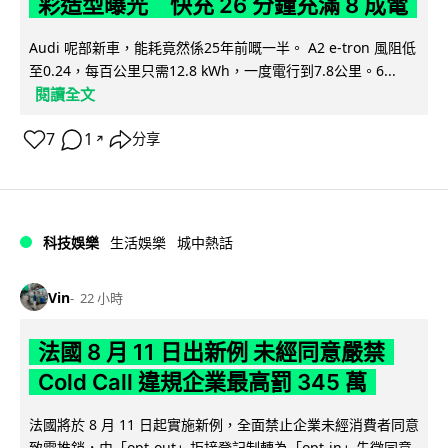
彩造型曝光 快充 26 分鐘充滿 8 成電
Audi 呢部新車，能耗竟然係25年前嘅一半。 A2 e-tron 風阻低
至0.24，每百公里只需12.8 kWh，一度電行到7.8公里。6...
閱讀全文
7
1
分享
↗
科技娛樂
生活娛樂
城中熱話
Vin
22 小時
法國 8 月 11 日出新例 未經同意嚴禁
Cold Call 違規企業最高罰 345 萬
法國將於 8 月 11 日起實施新例，全面禁止企業未經消費者同意
致電推銷，由「opt-out」拒接登記制轉為「opt-in」先徵同意