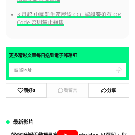
3 月起 中國新生產尿袋 CCC 認證旁須有 QR
Code 否則禁止銷售
📮
更多精彩文章每日送到電子郵箱
讚好
0
看留言
分享
最新影片