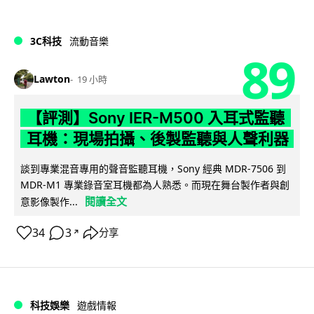
3C科技
流動音樂
89
Lawton
19 小時
【評測】Sony IER-M500 入耳式監聽
耳機：現場拍攝、後製監聽與人聲利器
談到專業混音專用的聲音監聽耳機，Sony 經典 MDR-7506 到
MDR-M1 專業錄音室耳機都為人熟悉。而現在舞台製作者與創
閱讀全文
意影像製作...
34
3
分享
↗
科技娛樂
遊戲情報