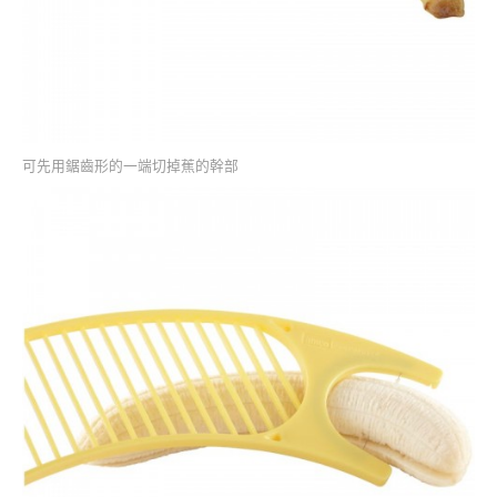
可先用鋸齒形的一端切掉蕉的幹部