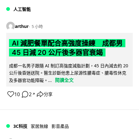
人工智能
arthur
5 小時
AI 減肥餐單配合高強度操練 成都男
45 日減 20 公斤後多器官衰竭
成都一名男子跟隨 AI 制訂高強度減脂計劃，45 日內減去約 20
公斤後昏迷送院。醫生診斷他患上尿源性膿毒症、膿毒性休克
閱讀全文
及多器官功能障礙。...
10
2
分享
↗
3C科技
家居無線
影音產品