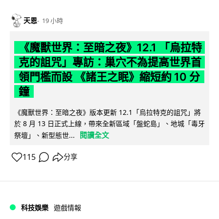
天恩
19 小時
《魔獸世界：至暗之夜》12.1 「烏拉特
克的詛咒」專訪：巢穴不為提高世界首
領門檻而設 《諸王之眠》縮短約 10 分
鐘
《魔獸世界：至暗之夜》版本更新 12.1「烏拉特克的詛咒」將
於 8 月 13 日正式上線，帶來全新區域「盤蛇島」、地城「毒牙
閱讀全文
祭壇」、新型態世...
115
分享
科技娛樂
遊戲情報