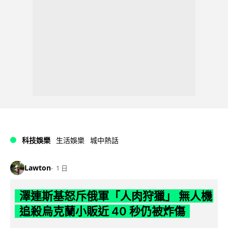
科技娛樂
生活娛樂
城中熱話
Lawton
1 日
澤連斯基怒斥俄軍「人肉狩獵」 無人機
追殺烏克蘭小販近 40 秒仍被炸傷