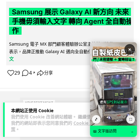
Samsung 展示 Galaxy AI 新方向 未來
手機毋須輸入文字 轉向 Agent 全自動操
作
Samsung 電子 MX 部門顧客體驗辦公室主管兼副總裁 Jay Kim
×
閱讀全
表示，品牌正推動 Galaxy AI 邁向全自動化 Agent...
文
29
4
分享
↗
ADVERTISEMENT
本網站正使用 Cookie
我們使用 Cookie 改善網站體驗。 繼續使用
🎵
⛶
我們的網站即表示您同意我們的
Cookie 政
策
。
📖 文字版訪問
→