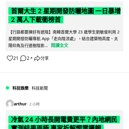
首爾大生 2 星期開發防曬地圖 一日暴增
2 萬人下載衝榜首
【行路都要揀好有遮陰】南韓首爾大學 23 歲學生劉敏俊利用 2
星期開發防曬導航 App「走向陰涼處」，結合建築物高度、太
閱讀全文
陽仰角及行道樹陰影...
21
2
分享
↗
科技娛樂
科技新聞
arthur
2 小時
冷氣 24 小時長開電費更平？內地網民
實測結果兩極 專家拆解慳電邏輯