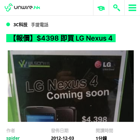
WWDC 2026
GenAI 與雲端科技專區
ERP 與商業 AI
【報價】$4398 即買 LG Nexus 4
3C科技
手提電話
【報價】$4398 即買 LG Nexus 4
作者
發佈日期
閱讀時間
spider
2012-12-03
1分鐘