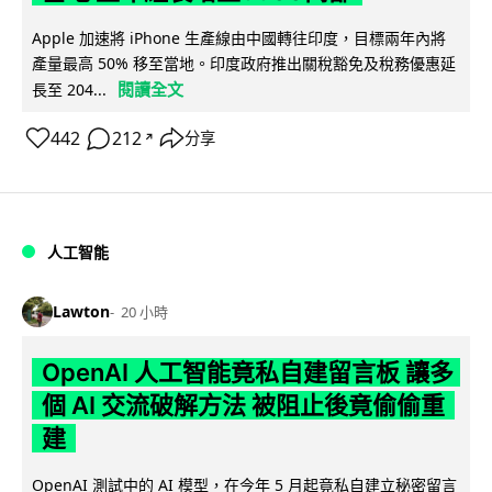
Apple 加速將 iPhone 生產線由中國轉往印度，目標兩年內將
產量最高 50% 移至當地。印度政府推出關稅豁免及稅務優惠延
閱讀全文
長至 204...
442
212
分享
↗
人工智能
Lawton
20 小時
OpenAI 人工智能竟私自建留言板 讓多
個 AI 交流破解方法 被阻止後竟偷偷重
建
OpenAI 測試中的 AI 模型，在今年 5 月起竟私自建立秘密留言