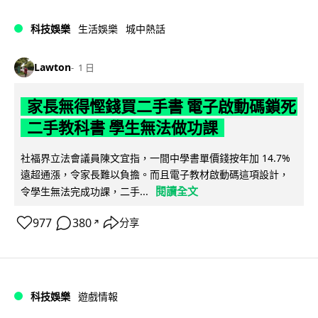
科技娛樂
生活娛樂
城中熱話
Lawton
1 日
家長無得慳錢買二手書 電子啟動碼鎖死
二手教科書 學生無法做功課
社福界立法會議員陳文宜指，一間中學書單價錢按年加 14.7%
遠超通漲，令家長難以負擔。而且電子教材啟動碼這項設計，
閱讀全文
令學生無法完成功課，二手...
977
380
分享
↗
科技娛樂
遊戲情報