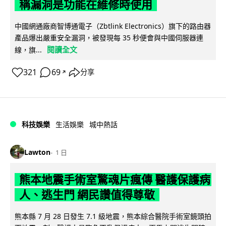
稱漏洞是功能在維修時使用
中國網通廠商智博通電子（Zbtlink Electronics）旗下的路由器
產品爆出嚴重安全漏洞，被發現每 35 秒便會與中國伺服器連
閱讀全文
線，旗...
321
69
分享
↗
科技娛樂
生活娛樂
城中熱話
Lawton
1 日
熊本地震手術室驚魂片瘋傳 醫護保護病
人、逃生門 網民讚值得尊敬
熊本縣 7 月 28 日發生 7.1 級地震，熊本綜合醫院手術室鏡頭拍