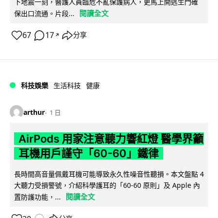
下地震一刻，醫護人員臨危不亂保護病人，更馬上開逃生門確
閱讀全文
保出口流通。片段...
67
17
分享
↗
科技娛樂
生活科技
健康
arthur
1 日
AirPods 用家注意聽力響紅燈 醫學界籲
耳機用戶謹守「60-60」鐵律
長時間高音量佩戴耳機可能導致永久性噪音性聽損。本文盤點 4
大聽力受損警號，介紹科學護耳的「60-60 原則」及 Apple 內
閱讀全文
置防護功能，...