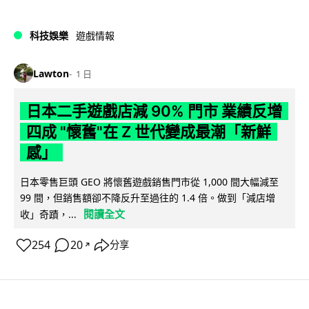
科技娛樂
遊戲情報
Lawton
1 日
日本二手遊戲店減 90% 門市 業績反增
四成 "懷舊"在 Z 世代變成最潮「新鮮
感」
日本零售巨頭 GEO 將懷舊遊戲銷售門市從 1,000 間大幅減至
99 間，但銷售額卻不降反升至過往的 1.4 倍。做到「減店增
閱讀全文
收」奇蹟，...
254
20
分享
↗