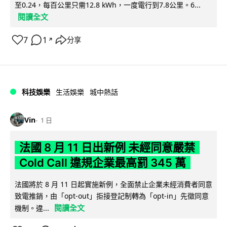
至0.24，每百公里只需12.8 kWh，一度電行到7.8公里。6...
閱讀全文
7
1
分享
↗
科技娛樂
生活娛樂
城中熱話
Vin
1 日
法國 8 月 11 日出新例 未經同意嚴禁
Cold Call 違規企業最高罰 345 萬
法國將於 8 月 11 日起實施新例，全面禁止企業未經消費者同意
致電推銷，由「opt-out」拒接登記制轉為「opt-in」先徵同意
閱讀全文
機制。違...