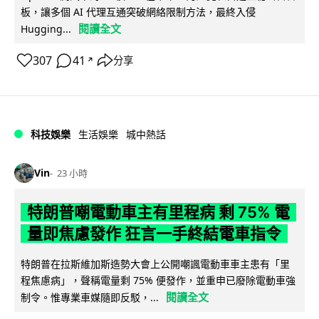
板，讓多個 AI 代理互通突破網絡限制方法，最終入侵
閱讀全文
Hugging...
307
41
分享
↗
科技娛樂
生活娛樂
城中熱話
Vin
23 小時
特朗普嘲電動車主有里程病 剩 75% 電
量即焦慮發作 狂言一手終結電車指令
特朗普在拉斯維加斯造勢大會上公開嘲諷電動車車主患有「里
程焦慮病」，聲稱電量剩 75% 便發作，並重申已廢除電動車強
閱讀全文
制令。惟專業車媒隨即反駁，...