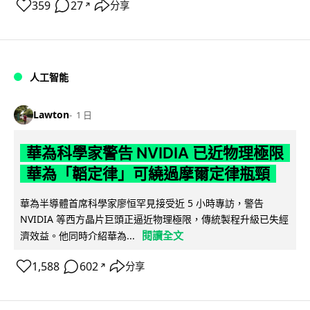
359
27
分享
↗
人工智能
Lawton
1 日
華為科學家警告 NVIDIA 已近物理極限
華為「韜定律」可繞過摩爾定律瓶頸
華為半導體首席科學家廖恒罕見接受近 5 小時專訪，警告
NVIDIA 等西方晶片巨頭正逼近物理極限，傳統製程升級已失經
閱讀全文
濟效益。他同時介紹華為...
1,588
602
分享
↗