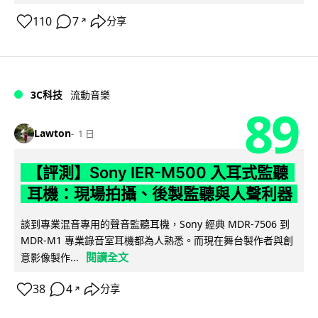
110
7
分享
↗
3C科技
流動音樂
89
Lawton
1 日
【評測】Sony IER-M500 入耳式監聽
耳機：現場拍攝、後製監聽與人聲利器
談到專業混音專用的聲音監聽耳機，Sony 經典 MDR-7506 到
MDR-M1 專業錄音室耳機都為人熟悉。而現在舞台製作者與創
閱讀全文
意影像製作...
38
4
分享
↗