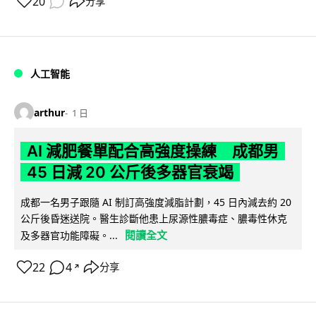
20
分享
人工智能
arthur
1 日
AI 減肥餐單配合高強度操練 成都男
45 日減 20 公斤後多器官衰竭
成都一名男子跟隨 AI 制訂高強度減脂計劃，45 日內減去約 20
公斤後昏迷送院。醫生診斷他患上尿源性膿毒症、膿毒性休克
閱讀全文
及多器官功能障礙。...
22
4
分享
↗