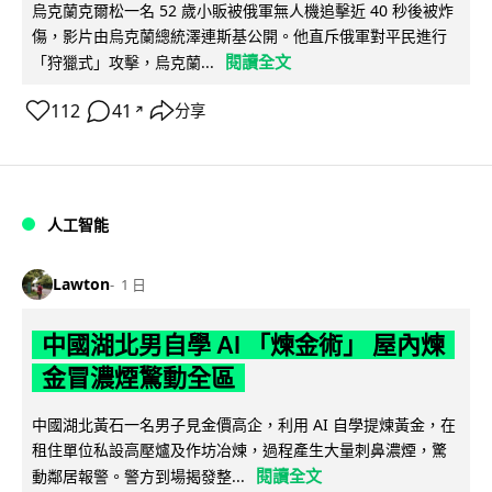
烏克蘭克爾松一名 52 歲小販被俄軍無人機追擊近 40 秒後被炸
傷，影片由烏克蘭總統澤連斯基公開。他直斥俄軍對平民進行
閱讀全文
「狩獵式」攻擊，烏克蘭...
112
41
分享
↗
人工智能
Lawton
1 日
中國湖北男自學 AI 「煉金術」 屋內煉
金冒濃煙驚動全區
中國湖北黃石一名男子見金價高企，利用 AI 自學提煉黃金，在
租住單位私設高壓爐及作坊冶煉，過程產生大量刺鼻濃煙，驚
閱讀全文
動鄰居報警。警方到場揭發整...