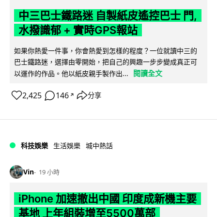
中三巴士鐵路迷 自製紙皮遙控巴士 門,
水撥識郁 + 實時GPS報站
如果你熱愛一件事，你會熱愛到怎樣的程度？一位就讀中三的
巴士鐵路迷，選擇由零開始，把自己的興趣一步步變成真正可
閱讀全文
以運作的作品。他以紙皮親手製作出...
2,425
146
分享
↗
科技娛樂
生活娛樂
城中熱話
Vin
19 小時
iPhone 加速撤出中國 印度成新機主要
基地 上年組裝增至5500萬部