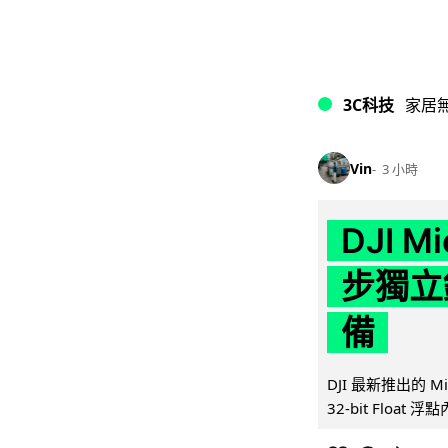
3C科技
家居
Vin
3 小時
DJI M
步獨立錄
備
DJI 最新推出的 
32-bit Float