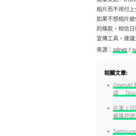
相片而不用付上
如果不想相片被使
的條款，相信日後
宣傳工具，建議
來源：
zdnet
/
n
相關文章:
OpenA
成 Dis
在車上可隨
載遙控遊
Samsun