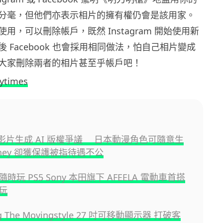
分毫，但他們亦表示相片的擁有權仍會是該用家。
用，可以刪除帳戶，既然 Instagram 開始使用新
 Facebook 也會採用相同做法，怕自己相片變成
大家刪除兩者的相片甚至乎帳戶吧！
ytimes
I 影片生成 AI 版權爭議 日本動漫角色可隨意生
ney 卻獲保護被指待遇不公
時玩 PS5 Sony 本田旗下 AFEELA 電動車首搭
玩
g The Movingstyle 27 吋可移動顯示器 打破客