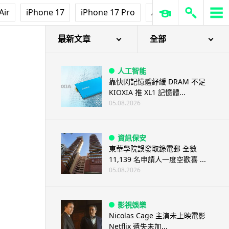
Air
iPhone 17
iPhone 17 Pro
AirPods Pro 3
Ap
最新文章
全部
人工智能
靠快閃記憶體紓緩 DRAM 不足
KIOXIA 推 XL1 記憶體...
05.08.2026
資訊保安
東華學院誤發取錄電郵 全數
11,139 名申請人一度空歡喜 ...
05.08.2026
影視娛樂
Nicolas Cage 主演未上映電影
Netflix 遺失未加...