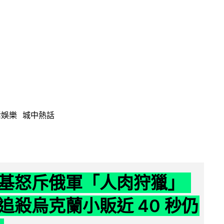
活娛樂
城中熱話
基怒斥俄軍「人肉狩獵」
追殺烏克蘭小販近 40 秒仍