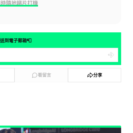
隨時隨地睇片打機
📮
送到電子郵箱
看留言
分享