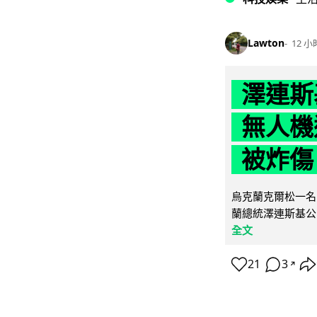
Lawton
12 小
澤連斯
無人機
被炸傷
烏克蘭克爾松一名 
蘭總統澤連斯基公
全文
21
3
↗