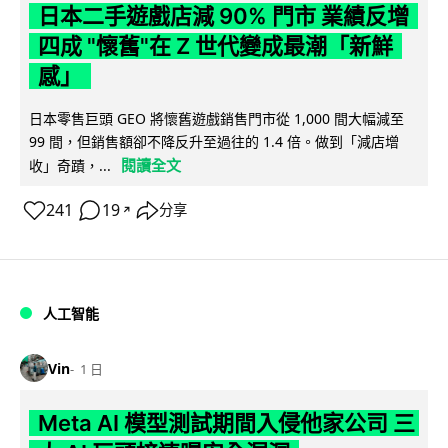
日本二手遊戲店減 90% 門市 業績反增
四成 "懷舊"在 Z 世代變成最潮「新鮮
感」
日本零售巨頭 GEO 將懷舊遊戲銷售門市從 1,000 間大幅減至
99 間，但銷售額卻不降反升至過往的 1.4 倍。做到「減店增
閱讀全文
收」奇蹟，...
241
19
分享
↗
人工智能
Vin
1 日
Meta AI 模型測試期間入侵他家公司 三