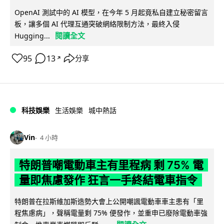
OpenAI 測試中的 AI 模型，在今年 5 月起竟私自建立秘密留言
板，讓多個 AI 代理互通突破網絡限制方法，最終入侵
閱讀全文
Hugging...
95
13
分享
↗
科技娛樂
生活娛樂
城中熱話
Vin
4 小時
特朗普嘲電動車主有里程病 剩 75% 電
量即焦慮發作 狂言一手終結電車指令
特朗普在拉斯維加斯造勢大會上公開嘲諷電動車車主患有「里
程焦慮病」，聲稱電量剩 75% 便發作，並重申已廢除電動車強