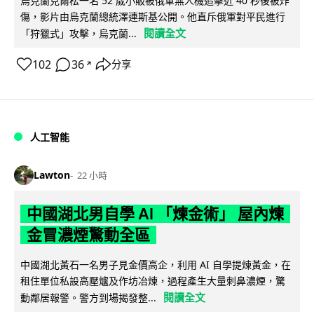
烏克蘭克爾松一名 52 歲小販被俄軍無人機追擊近 40 秒後被炸
傷，影片由烏克蘭總統澤連斯基公開。他直斥俄軍對平民進行
閱讀全文
「狩獵式」攻擊，烏克蘭...
102
36
分享
↗
人工智能
Lawton
22 小時
中國湖北男自學 AI 「煉金術」 屋內煉
金冒濃煙驚動全區
中國湖北黃石一名男子見金價高企，利用 AI 自學提煉黃金，在
租住單位私設高壓爐及作坊冶煉，過程產生大量刺鼻濃煙，驚
閱讀全文
動鄰居報警。警方到場揭發整...