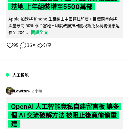
基地 上年組裝增至5500萬部
Apple 加速將 iPhone 生產線由中國轉往印度，目標兩年內將
產量最高 50% 移至當地。印度政府推出關稅豁免及稅務優惠延
閱讀全文
長至 204...
95
36
分享
↗
人工智能
Lawton
2 小時
OpenAI 人工智能竟私自建留言板 讓多
個 AI 交流破解方法 被阻止後竟偷偷重
建