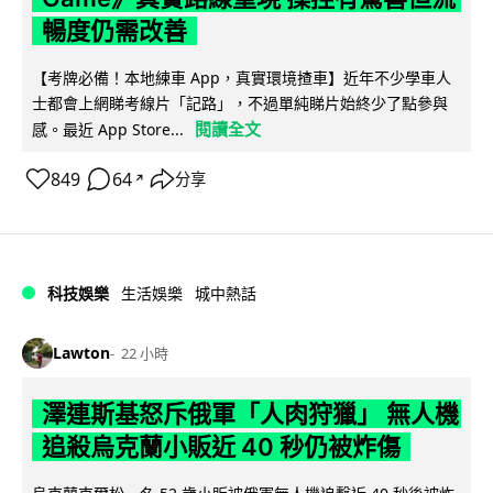
暢度仍需改善
【考牌必備！本地練車 App，真實環境揸車】近年不少學車人
士都會上網睇考線片「記路」，不過單純睇片始終少了點參與
閱讀全文
感。最近 App Store...
849
64
分享
↗
科技娛樂
生活娛樂
城中熱話
Lawton
22 小時
澤連斯基怒斥俄軍「人肉狩獵」 無人機
追殺烏克蘭小販近 40 秒仍被炸傷