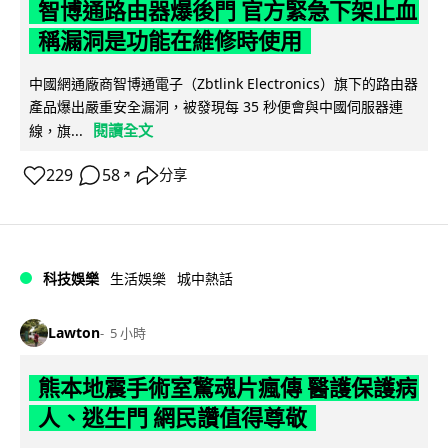
智博通路由器爆後門 官方緊急下架止血
稱漏洞是功能在維修時使用
中國網通廠商智博通電子（Zbtlink Electronics）旗下的路由器
產品爆出嚴重安全漏洞，被發現每 35 秒便會與中國伺服器連
閱讀全文
線，旗...
229
58
分享
↗
科技娛樂
生活娛樂
城中熱話
Lawton
5 小時
熊本地震手術室驚魂片瘋傳 醫護保護病
人、逃生門 網民讚值得尊敬