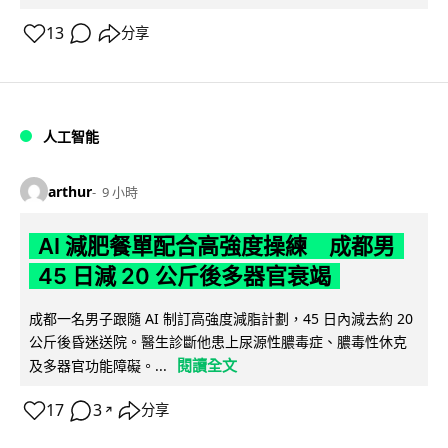
13
分享
人工智能
arthur
9 小時
AI 減肥餐單配合高強度操練 成都男
45 日減 20 公斤後多器官衰竭
成都一名男子跟隨 AI 制訂高強度減脂計劃，45 日內減去約 20
公斤後昏迷送院。醫生診斷他患上尿源性膿毒症、膿毒性休克
閱讀全文
及多器官功能障礙。...
17
3
分享
↗