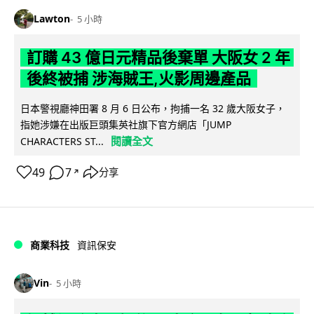
Lawton
5 小時
訂購 43 億日元精品後棄單 大阪女 2 年
後終被捕 涉海賊王,火影周邊產品
日本警視廳神田署 8 月 6 日公布，拘捕一名 32 歲大阪女子，
指她涉嫌在出版巨頭集英社旗下官方網店「JUMP
閱讀全文
CHARACTERS ST...
49
7
分享
↗
商業科技
資訊保安
Vin
5 小時