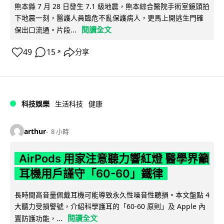
熊本縣 7 月 28 日發生 7.1 級地震，熊本綜合醫院手術室鏡頭拍
下地震一刻，醫護人員臨危不亂保護病人，更馬上開逃生門確
閱讀全文
保出口流通。片段...
49
15
分享
↗
科技娛樂
生活科技
健康
arthur
8 小時
AirPods 用家注意聽力響紅燈 醫學界籲
耳機用戶謹守「60-60」鐵律
長時間高音量佩戴耳機可能導致永久性噪音性聽損。本文盤點 4
大聽力受損警號，介紹科學護耳的「60-60 原則」及 Apple 內
閱讀全文
置防護功能，...