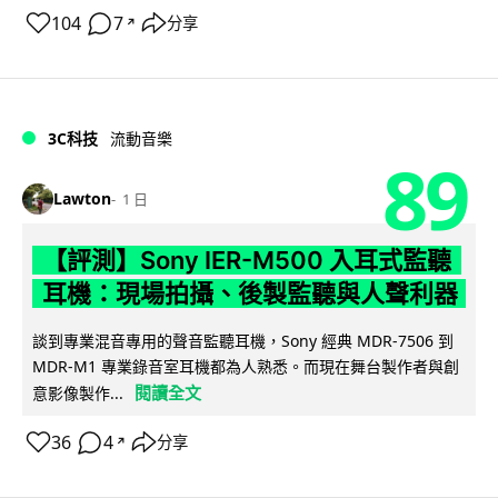
104
7
分享
↗
3C科技
流動音樂
89
Lawton
1 日
【評測】Sony IER-M500 入耳式監聽
耳機：現場拍攝、後製監聽與人聲利器
談到專業混音專用的聲音監聽耳機，Sony 經典 MDR-7506 到
MDR-M1 專業錄音室耳機都為人熟悉。而現在舞台製作者與創
閱讀全文
意影像製作...
36
4
分享
↗