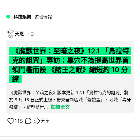
科技娛樂
遊戲情報
天恩
1 日
《魔獸世界：至暗之夜》12.1 「烏拉特
克的詛咒」專訪：巢穴不為提高世界首
領門檻而設 《諸王之眠》縮短約 10 分
鐘
《魔獸世界：至暗之夜》版本更新 12.1「烏拉特克的詛咒」將
於 8 月 13 日正式上線，帶來全新區域「盤蛇島」、地城「毒牙
閱讀全文
祭壇」、新型態世...
115
分享