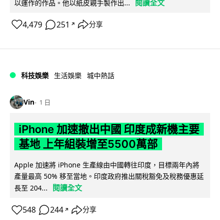
閱讀全文
以運作的作品。他以紙皮親手製作出...
4,479
251
分享
↗
科技娛樂
生活娛樂
城中熱話
Vin
1 日
iPhone 加速撤出中國 印度成新機主要
基地 上年組裝增至5500萬部
Apple 加速將 iPhone 生產線由中國轉往印度，目標兩年內將
產量最高 50% 移至當地。印度政府推出關稅豁免及稅務優惠延
閱讀全文
長至 204...
548
244
分享
↗