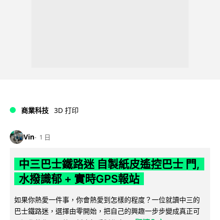
商業科技
3D 打印
Vin
1 日
中三巴士鐵路迷 自製紙皮遙控巴士 門,
水撥識郁 + 實時GPS報站
如果你熱愛一件事，你會熱愛到怎樣的程度？一位就讀中三的
巴士鐵路迷，選擇由零開始，把自己的興趣一步步變成真正可