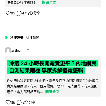
閱讀全文
陽仰角及行道樹陰影...
89
4
分享
↗
科技娛樂
科技新聞
arthur
1 日
冷氣 24 小時長開電費更平？內地網民
自測結果兩極 專家拆解慳電邏輯
你信唔信冷氣長開 24 小時，電費反而平過開開關關？內地網民
實測結果兩極，有人一個月電費只需 118 元人民幣，有人飆到
閱讀全文
過千。電力部門話不能...
36
分享