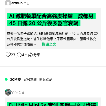
arthur
2 日
AI 減肥餐單配合高強度操練 成都男
45 日減 20 公斤後多器官衰竭
成都一名男子跟隨 AI 制訂高強度減脂計劃，45 日內減去約 20
公斤後昏迷送院。醫生診斷他患上尿源性膿毒症、膿毒性休克
閱讀全文
及多器官功能障礙。...
23
4
分享
↗
3C科技
家居無線
影音產品
Vin
2 日
DJI Mic Mini 2s 實測 四發一收同步獨