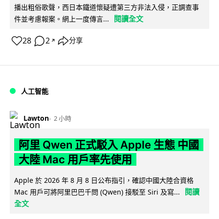
播出粗俗歌聲，西日本鐵道懷疑遭第三方非法入侵，正調查事
閱讀全文
件並考慮報案。網上一度傳言...
28
2
分享
↗
人工智能
Lawton
2 小時
阿里 Qwen 正式駁入 Apple 生態 中國
大陸 Mac 用戶率先使用
Apple 於 2026 年 8 月 8 日公布指引，確認中國大陸合資格
閱讀
Mac 用戶可將阿里巴巴千問 (Qwen) 接駁至 Siri 及寫...
全文