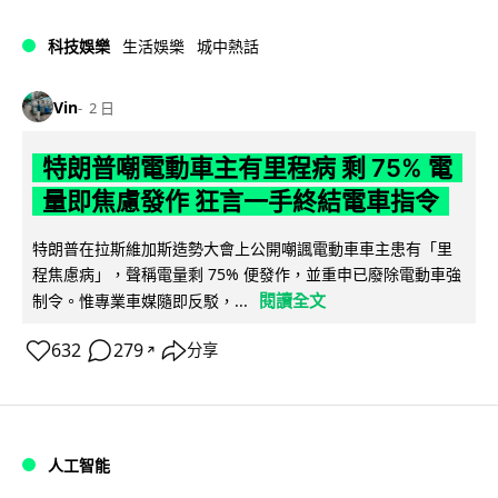
科技娛樂
生活娛樂
城中熱話
Vin
2 日
特朗普嘲電動車主有里程病 剩 75% 電
量即焦慮發作 狂言一手終結電車指令
特朗普在拉斯維加斯造勢大會上公開嘲諷電動車車主患有「里
程焦慮病」，聲稱電量剩 75% 便發作，並重申已廢除電動車強
閱讀全文
制令。惟專業車媒隨即反駁，...
632
279
分享
↗
人工智能