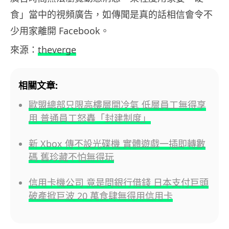
食」當中的視頻廣告，如傳聞是真的話相信會令不
少用家離開 Facebook。
來源：
theverge
相關文章:
歐盟總部只限高樓層開冷氣 低層員工無得享
用 普通員工怒轟「封建制度」
新 Xbox 傳不設光碟機 實體遊戲一插即轉數
碼 舊珍藏不怕無得玩
信用卡機公司 竟是問銀行借錢 日本支付巨頭
破產掀巨波 20 萬食肆無得用信用卡