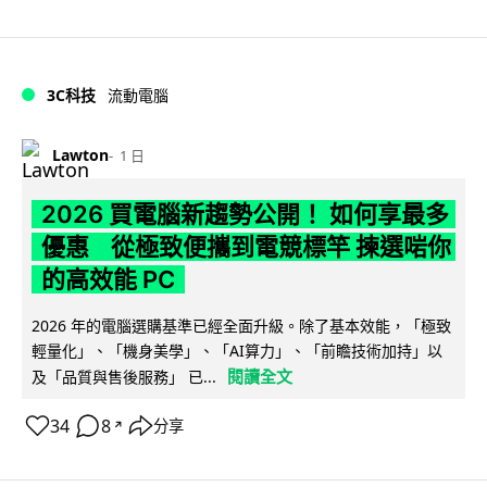
3C科技
流動電腦
Lawton
1 日
2026 買電腦新趨勢公開！ 如何享最多
優惠 從極致便攜到電競標竿 揀選啱你
的高效能 PC
2026 年的電腦選購基準已經全面升級。除了基本效能，「極致
輕量化」、「機身美學」、「AI算力」、「前瞻技術加持」以
閱讀全文
及「品質與售後服務」 已...
34
8
分享
↗