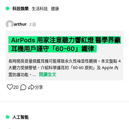
科技娛樂
生活科技
健康
arthur
2 日
AirPods 用家注意聽力響紅燈 醫學界籲
耳機用戶謹守「60-60」鐵律
長時間高音量佩戴耳機可能導致永久性噪音性聽損。本文盤點 4
大聽力受損警號，介紹科學護耳的「60-60 原則」及 Apple 內
閱讀全文
置防護功能，...
20
分享
人工智能