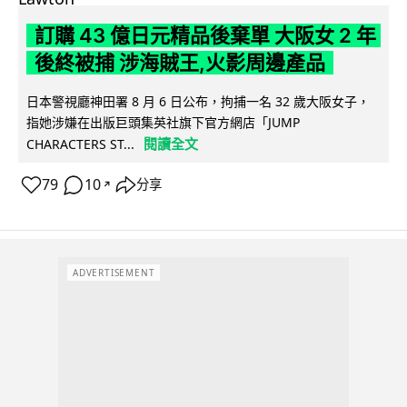
訂購 43 億日元精品後棄單 大阪女 2 年
後終被捕 涉海賊王,火影周邊產品
日本警視廳神田署 8 月 6 日公布，拘捕一名 32 歲大阪女子，
指她涉嫌在出版巨頭集英社旗下官方網店「JUMP
閱讀全文
CHARACTERS ST...
79
10
分享
↗
ADVERTISEMENT