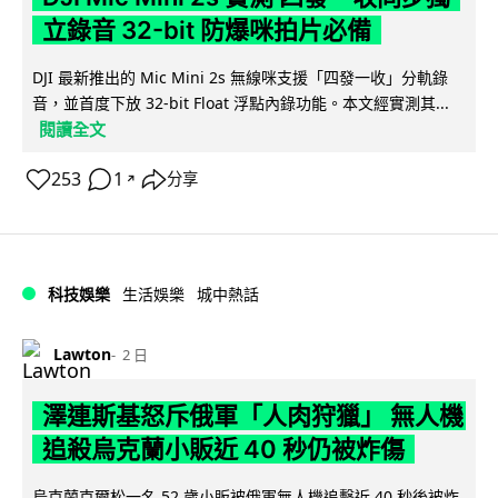
立錄音 32-bit 防爆咪拍片必備
DJI 最新推出的 Mic Mini 2s 無線咪支援「四發一收」分軌錄
音，並首度下放 32-bit Float 浮點內錄功能。本文經實測其...
閱讀全文
253
1
分享
↗
科技娛樂
生活娛樂
城中熱話
Lawton
2 日
澤連斯基怒斥俄軍「人肉狩獵」 無人機
追殺烏克蘭小販近 40 秒仍被炸傷
烏克蘭克爾松一名 52 歲小販被俄軍無人機追擊近 40 秒後被炸