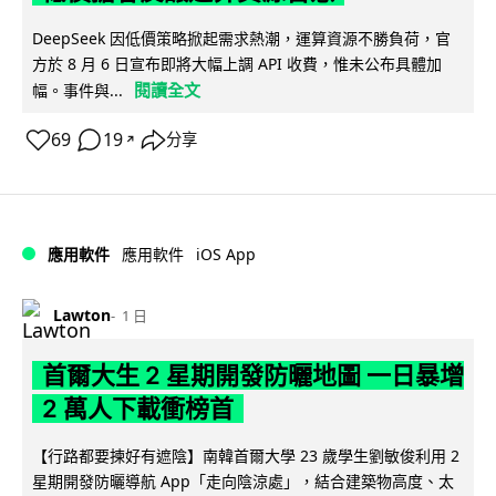
DeepSeek 因低價策略掀起需求熱潮，運算資源不勝負荷，官
方於 8 月 6 日宣布即將大幅上調 API 收費，惟未公布具體加
閱讀全文
幅。事件與...
69
19
分享
↗
iOS App
應用軟件
應用軟件
Lawton
1 日
首爾大生 2 星期開發防曬地圖 一日暴增
2 萬人下載衝榜首
【行路都要揀好有遮陰】南韓首爾大學 23 歲學生劉敏俊利用 2
星期開發防曬導航 App「走向陰涼處」，結合建築物高度、太