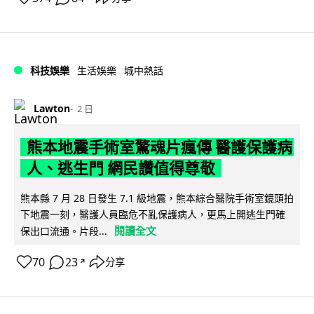
科技娛樂
生活娛樂
城中熱話
Lawton
2 日
熊本地震手術室驚魂片瘋傳 醫護保護病
人、逃生門 網民讚值得尊敬
熊本縣 7 月 28 日發生 7.1 級地震，熊本綜合醫院手術室鏡頭拍
下地震一刻，醫護人員臨危不亂保護病人，更馬上開逃生門確
閱讀全文
保出口流通。片段...
70
23
分享
↗