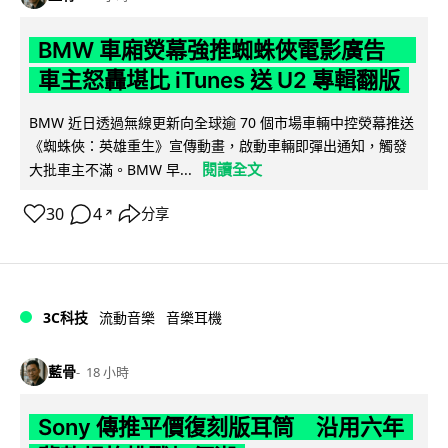
BMW 車廂熒幕強推蜘蛛俠電影廣告
車主怒轟堪比 iTunes 送 U2 專輯翻版
BMW 近日透過無線更新向全球逾 70 個市場車輛中控熒幕推送
《蜘蛛俠：英雄重生》宣傳動畫，啟動車輛即彈出通知，觸發
閱讀全文
大批車主不滿。BMW 早...
30
4
分享
↗
3C科技
流動音樂
音樂耳機
藍骨
18 小時
Sony 傳推平價復刻版耳筒 沿用六年