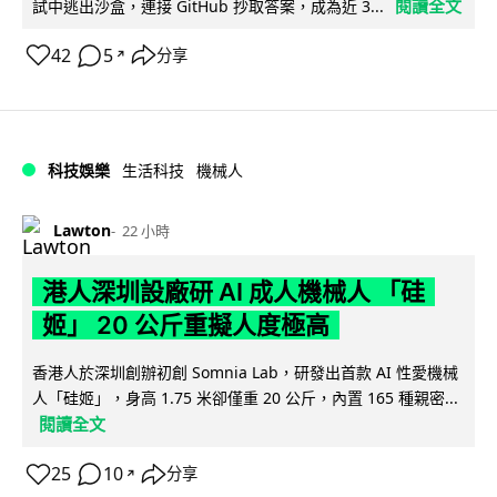
閱讀全文
試中逃出沙盒，連接 GitHub 抄取答案，成為近 3...
42
5
分享
↗
科技娛樂
生活科技
機械人
Lawton
22 小時
港人深圳設廠研 AI 成人機械人 「硅
姬」 20 公斤重擬人度極高
香港人於深圳創辦初創 Somnia Lab，研發出首款 AI 性愛機械
人「硅姬」，身高 1.75 米卻僅重 20 公斤，內置 165 種親密...
閱讀全文
25
10
分享
↗