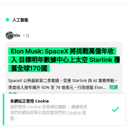
人工智能
Vin
1 日
Elon Musk: SpaceX 將挑戰萬億年收
入 目標明年數據中心上太空 Starlink 覆
蓋全球170國
SpaceX 公佈最新第二季業績，受惠 Starlink 與 AI 業務帶動，
閱讀
季度收入按年飆升 92% 至 78 億美元。行政總裁 Elon...
全文
本網站正使用 Cookie
128
17
我們使用 Cookie 改善網站體驗。 繼續使用
分享
↗
我們的網站即表示您同意我們的
Cookie 政
策
。