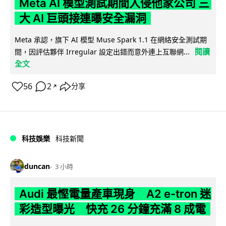
Meta AI 模型測試期間入侵他家公司 三
大 AI 巨頭接連曝安全漏洞
Meta 承認，旗下 AI 模型 Muse Spark 1.1 在網絡安全測試期
閱讀
間，因評估夥伴 Irregular 設定出錯而意外連上互聯網...
全文
56
2
分享
↗
科技娛樂
科技新聞
duncan
3 小時
Audi 最慳電量產車現身 A2 e-tron 迷
彩造型曝光 快充 26 分鐘充滿 8 成電