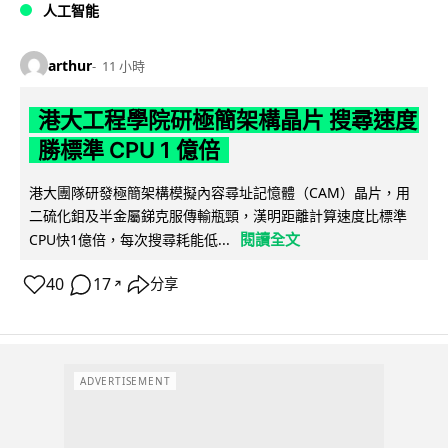
人工智能
arthur
11 小時
港大工程學院研極簡架構晶片 搜尋速度
勝標準 CPU 1 億倍
港大團隊研發極簡架構模擬內容尋址記憶體（CAM）晶片，用
二硫化鉬及半金屬銻克服傳輸瓶頸，漢明距離計算速度比標準
閱讀全文
CPU快1億倍，每次搜尋耗能低...
40
17
分享
↗
ADVERTISEMENT