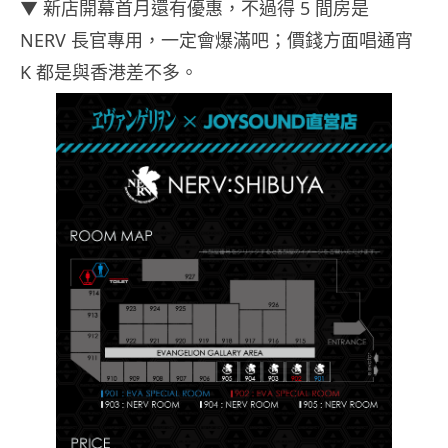
▼ 新店開幕首月還有優惠，不過得 5 間房是
NERV 長官專用，一定會爆滿吧；價錢方面唱通宵
K 都是與香港差不多。