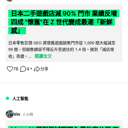
日本二手遊戲店減 90% 門市 業績反增
四成 "懷舊"在 Z 世代變成最潮「新鮮
感」
日本零售巨頭 GEO 將懷舊遊戲銷售門市從 1,000 間大幅減至
99 間，但銷售額卻不降反升至過往的 1.4 倍。做到「減店增
閱讀全文
收」奇蹟，...
78
4
分享
↗
人工智能
Vin
2 小時