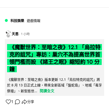
科技娛樂
遊戲情報
天恩
1 小時
《魔獸世界：至暗之夜》12.1 「烏拉特
克的詛咒」專訪：巢穴不為提高世界首
領門檻而設 《諸王之眠》縮短約 10 分
鐘
《魔獸世界：至暗之夜》版本更新 12.1「烏拉特克的詛咒」將
於 8 月 13 日正式上線，帶來全新區域「盤蛇島」、地城「毒牙
閱讀全文
祭壇」、新型態世...
1
分享