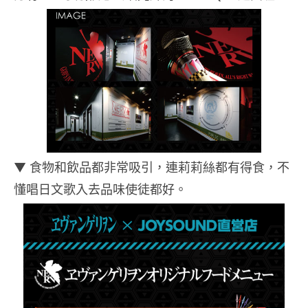
▼ 食物和飲品都非常吸引，連莉莉絲都有得食，不
懂唱日文歌入去品味使徒都好。