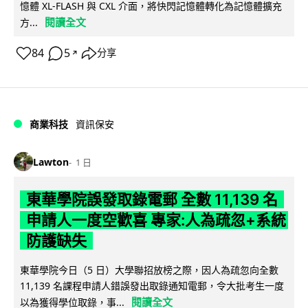
憶體 XL-FLASH 與 CXL 介面，將快閃記憶體轉化為記憶體擴充
閱讀全文
方...
84
5
分享
↗
商業科技
資訊保安
Lawton
1 日
東華學院誤發取錄電郵 全數 11,139 名
申請人一度空歡喜 專家:人為疏忽+系統
防護缺失
東華學院今日（5 日）大學聯招放榜之際，因人為疏忽向全數
11,139 名課程申請人錯誤發出取錄通知電郵，令大批考生一度
閱讀全文
以為獲得學位取錄，事...