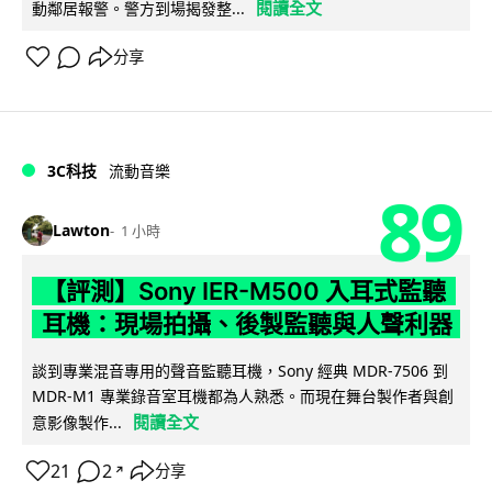
閱讀全文
動鄰居報警。警方到場揭發整...
分享
3C科技
流動音樂
89
Lawton
1 小時
【評測】Sony IER-M500 入耳式監聽
耳機：現場拍攝、後製監聽與人聲利器
談到專業混音專用的聲音監聽耳機，Sony 經典 MDR-7506 到
MDR-M1 專業錄音室耳機都為人熟悉。而現在舞台製作者與創
閱讀全文
意影像製作...
21
2
分享
↗