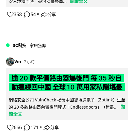
閱讀全文
次入境澳門時，被治安警察局...
358
54
分享
↗
3C科技
家居無線
Vin
7 小時
逾 20 款平價路由器爆後門 每 35 秒自
動連線回中國 全球 10 萬用家私隱堪憂
網絡安全公司 VulnCheck 揭發中國智博通電子（Zbtlink）生產
閱
的 20 多款路由器內置後門程式「Endlessdoors」（無盡...
讀全文
666
171
分享
↗