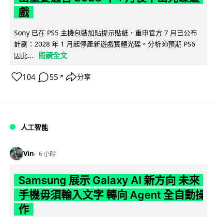
戲
Sony 已在 PS5 主機包裝加貼提示貼紙，重申官方 7 月已公布
計劃：2028 年 1 月起停產新遊戲實體光碟。分析師預期 PS6
閱讀全文
因此...
104
55
分享
↗
人工智能
Vin
6 小時
Samsung 展示 Galaxy AI 新方向 未來
手機毋須輸入文字 轉向 Agent 全自動操
作