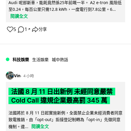
Audi 呢部新車，能耗竟然係25年前嘅一半。 A2 e-tron 風阻低
至0.24，每百公里只需12.8 kWh，一度電行到7.8公里。6...
閱讀全文
5
1
分享
↗
科技娛樂
生活娛樂
城中熱話
Vin
4 小時
法國 8 月 11 日出新例 未經同意嚴禁
Cold Call 違規企業最高罰 345 萬
法國將於 8 月 11 日起實施新例，全面禁止企業未經消費者同意
致電推銷，由「opt-out」拒接登記制轉為「opt-in」先徵同意
閱讀全文
機制。違...