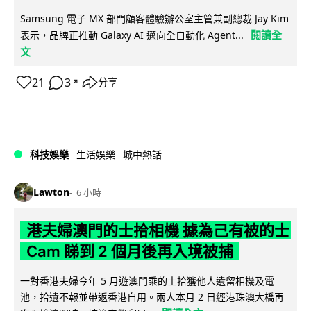
Samsung 電子 MX 部門顧客體驗辦公室主管兼副總裁 Jay Kim
閱讀全
表示，品牌正推動 Galaxy AI 邁向全自動化 Agent...
文
21
3
分享
↗
科技娛樂
生活娛樂
城中熱話
Lawton
6 小時
港夫婦澳門的士拾相機 據為己有被的士
Cam 睇到 2 個月後再入境被捕
一對香港夫婦今年 5 月遊澳門乘的士拾獲他人遺留相機及電
池，拾遺不報並帶返香港自用。兩人本月 2 日經港珠澳大橋再