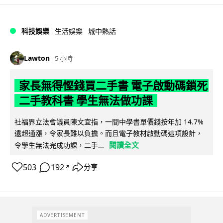
科技娛樂
生活娛樂
城中熱話
Lawton
5 小時
家長無得慳錢買二手書 電子啟動碼鎖死
二手教科書 學生無法做功課
社福界立法會議員陳文宜指，一間中學書單價錢按年加 14.7%
遠超通漲，令家長難以負擔。而且電子教材啟動碼這項設計，
閱讀全文
令學生無法完成功課，二手...
503
192
分享
↗
ADVERTISEMENT