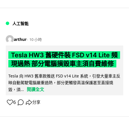
人工智能
arthur
10 小時
Tesla HW3 舊硬件裝 FSD v14 Lite 頻
現過熱 部分電腦損毀車主須自費維修
Tesla 向 HW3 舊車款推送 FSD v14 Lite 系統，引發大量車主反
映自動駕駛電腦嚴重過熱，部分更觸發高溫保護甚至直接燒
閱讀全文
毀，須...
6
分享