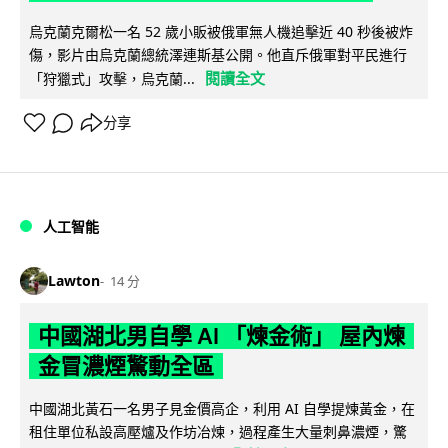
烏克蘭克爾松一名 52 歲小販被俄軍無人機追擊近 40 秒後被炸
傷，影片由烏克蘭總統澤連斯基公開。他直斥俄軍對平民進行
閱讀全文
「狩獵式」攻擊，烏克蘭...
分享
人工智能
Lawton
14 分
中國湖北男自學 AI 「煉金術」 屋內煉
金冒濃煙驚動全區
中國湖北黃石一名男子見金價高企，利用 AI 自學提煉黃金，在
租住單位私設高壓爐及作坊冶煉，過程產生大量刺鼻濃煙，驚