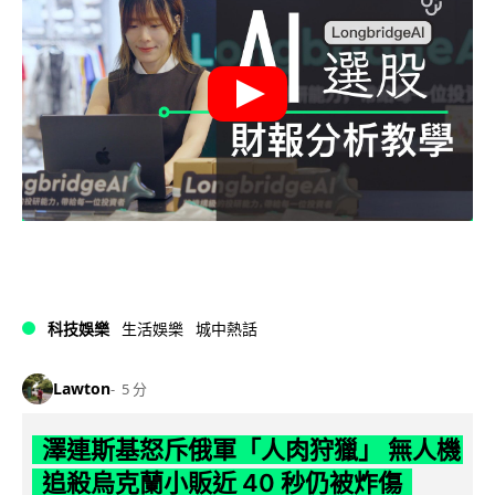
科技娛樂
生活娛樂
城中熱話
Lawton
5 分
澤連斯基怒斥俄軍「人肉狩獵」 無人機
追殺烏克蘭小販近 40 秒仍被炸傷