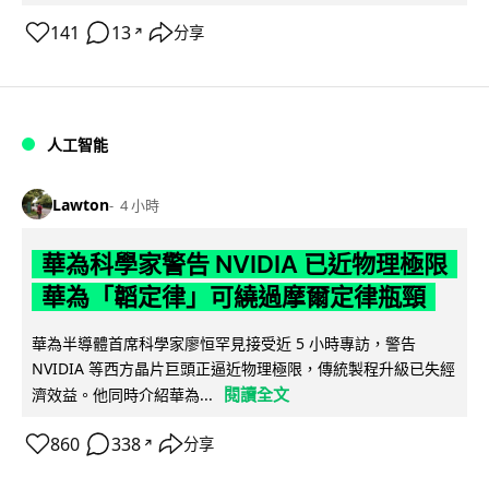
141
13
分享
↗
人工智能
Lawton
4 小時
華為科學家警告 NVIDIA 已近物理極限
華為「韜定律」可繞過摩爾定律瓶頸
華為半導體首席科學家廖恒罕見接受近 5 小時專訪，警告
NVIDIA 等西方晶片巨頭正逼近物理極限，傳統製程升級已失經
閱讀全文
濟效益。他同時介紹華為...
860
338
分享
↗