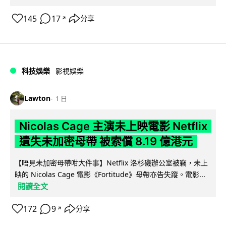
145
17
分享
↗
科技娛樂
影視娛樂
Lawton
1 日
Nicolas Cage 主演未上映電影 Netflix
遺失未加密母帶 被索償 8.19 億港元
【唔見未加密母帶咁大件事】Netflix 洛杉磯辦公室被竊，未上
映的 Nicolas Cage 電影《Fortitude》母帶亦告失蹤。電影...
閱讀全文
172
9
分享
↗