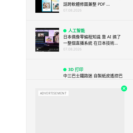
話跨軟體修圖兼整 PDF ...
07.08.2026
人工智能
日本偶像零編程知識 靠 AI 搞了
一整個直播系統 在日本技術...
07.08.2026
3D 打印
中三巴士鐵路迷 自製紙皮遙控巴
士 門,水撥識郁 + 實時GPS報站
07.08.2026
ADVERTISEMENT
城中熱話
iPhone 加速撤出中國 印度成新
機主要基地 上年組裝增至550...
07.08.2026