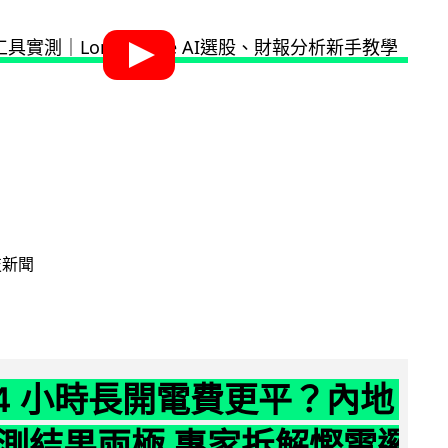
技新聞
24 小時長開電費更平？內地
測結果兩極 專家拆解慳電邏