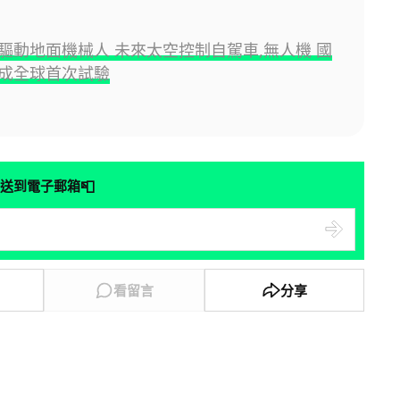
驅動地面機械人 未來太空控制自駕車,無人機 國
成全球首次試驗
📮
送到電子郵箱
看留言
分享