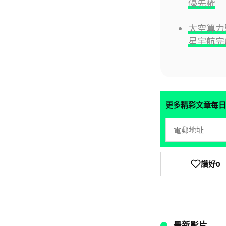
優先權
太空算力
星宇航完
更多精彩文章每日
讚好
0
最新影片