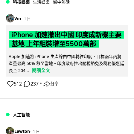
科技娛樂
生活娛樂
城中熱話
Vin
1 日
iPhone 加速撤出中國 印度成新機主要
基地 上年組裝增至5500萬部
Apple 加速將 iPhone 生產線由中國轉往印度，目標兩年內將
產量最高 50% 移至當地。印度政府推出關稅豁免及稅務優惠延
閱讀全文
長至 204...
512
237
分享
↗
人工智能
Lawton
1 日