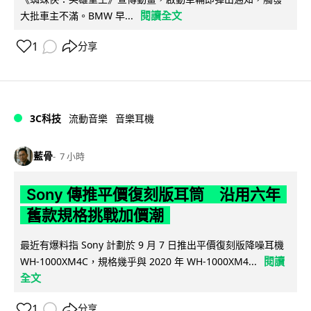
閱讀全文
大批車主不滿。BMW 早...
1
分享
3C科技
流動音樂
音樂耳機
藍骨
7 小時
Sony 傳推平價復刻版耳筒 沿用六年
舊款規格挑戰加價潮
最近有爆料指 Sony 計劃於 9 月 7 日推出平價復刻版降噪耳機
閱讀
WH-1000XM4C，規格幾乎與 2020 年 WH-1000XM4...
全文
1
分享