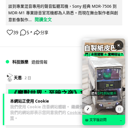
談到專業混音專用的聲音監聽耳機，Sony 經典 MDR-7506 到
MDR-M1 專業錄音室耳機都為人熟悉。而現在舞台製作者與創
閱讀全文
意影像製作...
39
5
分享
↗
×
科技娛樂
遊戲情報
天恩
2 日
《魔獸世界：至暗之夜》12.1 「烏拉特
克的詛咒」專訪：巢穴不為提高世界首
本網站正使用 Cookie
我們使用 Cookie 改善網站體驗。 繼續使用
🎵
領門檻而設 《諸王之眠》縮短約 10 分
⛶
我們的網站即表示您同意我們的
Cookie 政
鐘
策
。
📖 文字版訪問
→