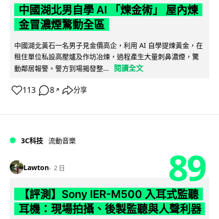
中國湖北男自學 AI 「煉金術」 屋內煉
金冒濃煙驚動全區
中國湖北黃石一名男子見金價高企，利用 AI 自學提煉黃金，在
租住單位私設高壓爐及作坊冶煉，過程產生大量刺鼻濃煙，驚
閱讀全文
動鄰居報警。警方到場揭發整...
113
8
分享
↗
3C科技
流動音樂
89
Lawton
2 日
【評測】Sony IER-M500 入耳式監聽
耳機：現場拍攝、後製監聽與人聲利器