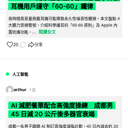
耳機用戶謹守「60-60」鐵律
長時間高音量佩戴耳機可能導致永久性噪音性聽損。本文盤點 4
大聽力受損警號，介紹科學護耳的「60-60 原則」及 Apple 內
閱讀全文
置防護功能，...
20
分享
人工智能
arthur
1 日
AI 減肥餐單配合高強度操練 成都男
45 日減 20 公斤後多器官衰竭
成都一名男子跟隨 AI 制訂高強度減脂計劃，45 日內減去約 20