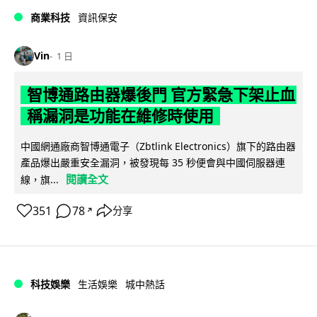
商業科技
資訊保安
Vin
1 日
智博通路由器爆後門 官方緊急下架止血
稱漏洞是功能在維修時使用
中國網通廠商智博通電子（Zbtlink Electronics）旗下的路由器
產品爆出嚴重安全漏洞，被發現每 35 秒便會與中國伺服器連
閱讀全文
線，旗...
351
78
分享
↗
科技娛樂
生活娛樂
城中熱話