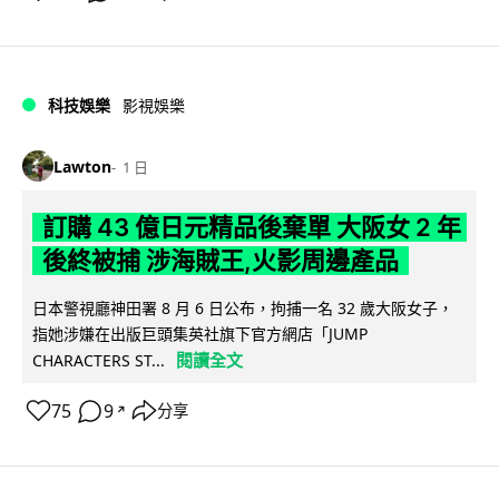
科技娛樂
影視娛樂
Lawton
1 日
訂購 43 億日元精品後棄單 大阪女 2 年
後終被捕 涉海賊王,火影周邊產品
日本警視廳神田署 8 月 6 日公布，拘捕一名 32 歲大阪女子，
指她涉嫌在出版巨頭集英社旗下官方網店「JUMP
閱讀全文
CHARACTERS ST...
75
9
分享
↗