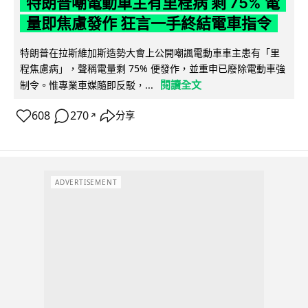
特朗普嘲電動車主有里程病 剩 75% 電
量即焦慮發作 狂言一手終結電車指令
特朗普在拉斯維加斯造勢大會上公開嘲諷電動車車主患有「里
程焦慮病」，聲稱電量剩 75% 便發作，並重申已廢除電動車強
閱讀全文
制令。惟專業車媒隨即反駁，...
608
270
分享
↗
ADVERTISEMENT