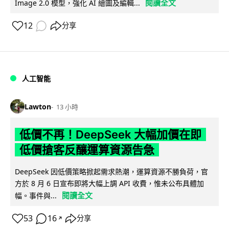
閱讀全文
Image 2.0 模型，強化 AI 繪圖及編輯...
12
分享
人工智能
Lawton
13 小時
低價不再！DeepSeek 大幅加價在即
低價搶客反釀運算資源告急
DeepSeek 因低價策略掀起需求熱潮，運算資源不勝負荷，官
方於 8 月 6 日宣布即將大幅上調 API 收費，惟未公布具體加
閱讀全文
幅。事件與...
53
16
分享
↗