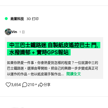
商業科技
3D 打印
Vin
1 日
中三巴士鐵路迷 自製紙皮遙控巴士 門,
水撥識郁 + 實時GPS報站
如果你熱愛一件事，你會熱愛到怎樣的程度？一位就讀中三的
巴士鐵路迷，選擇由零開始，把自己的興趣一步步變成真正可
閱讀全文
以運作的作品。他以紙皮親手製作出...
3,654
210
分享
↗