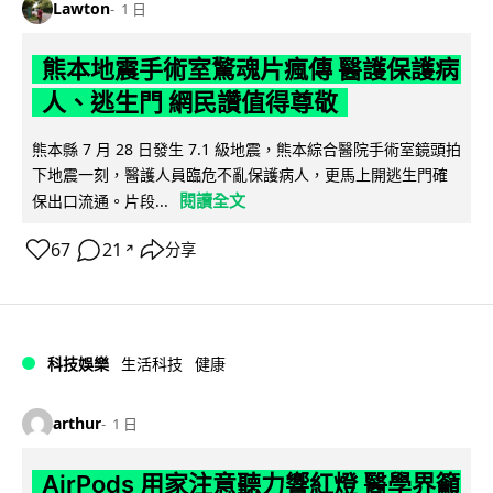
Lawton
1 日
熊本地震手術室驚魂片瘋傳 醫護保護病
人、逃生門 網民讚值得尊敬
熊本縣 7 月 28 日發生 7.1 級地震，熊本綜合醫院手術室鏡頭拍
下地震一刻，醫護人員臨危不亂保護病人，更馬上開逃生門確
閱讀全文
保出口流通。片段...
67
21
分享
↗
科技娛樂
生活科技
健康
arthur
1 日
AirPods 用家注意聽力響紅燈 醫學界籲