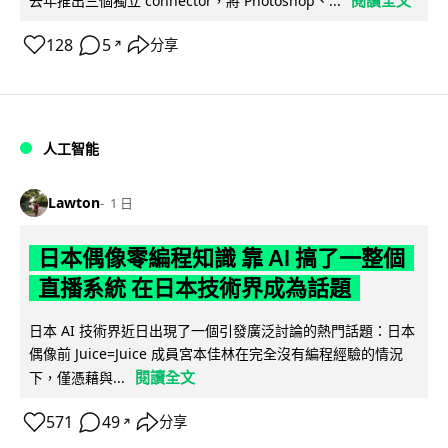
去年推出三個獨立 connector，將 Photoshop、...
128
5
分享
↗
人工智能
Lawton
1 日
日本偶像零編程知識 靠 AI 搞了一整個
直播系統 在日本技術界成為話題
日本 AI 技術界近日出現了一個引發廣泛討論的熱門話題：日本
偶像前 Juice=Juice 成員宮本佳林在完全沒有編程經驗的情況
閱讀全文
下，僅憑藉與...
571
49
分享
↗