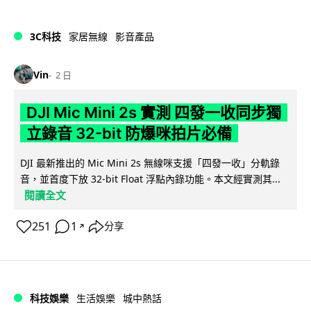
3C科技
家居無線
影音產品
Vin
2 日
DJI Mic Mini 2s 實測 四發一收同步獨
立錄音 32-bit 防爆咪拍片必備
DJI 最新推出的 Mic Mini 2s 無線咪支援「四發一收」分軌錄
音，並首度下放 32-bit Float 浮點內錄功能。本文經實測其...
閱讀全文
251
1
分享
↗
科技娛樂
生活娛樂
城中熱話