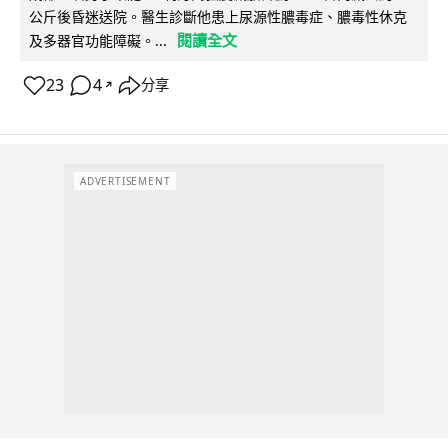
公斤後昏迷送院。醫生診斷他患上尿源性膿毒症、膿毒性休克
閱讀全文
及多器官功能障礙。...
23
4
分享
↗
ADVERTISEMENT