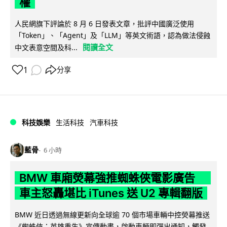
權
人民網旗下評論於 8 月 6 日發表文章，批評中國廣泛使用
「Token」、「Agent」及「LLM」等英文術語，認為做法侵蝕
閱讀全文
中文表意空間及科...
1
分享
科技娛樂
生活科技
汽車科技
藍骨
6 小時
BMW 車廂熒幕強推蜘蛛俠電影廣告
車主怒轟堪比 iTunes 送 U2 專輯翻版
BMW 近日透過無線更新向全球逾 70 個市場車輛中控熒幕推送
《蜘蛛俠：英雄重生》宣傳動畫，啟動車輛即彈出通知，觸發