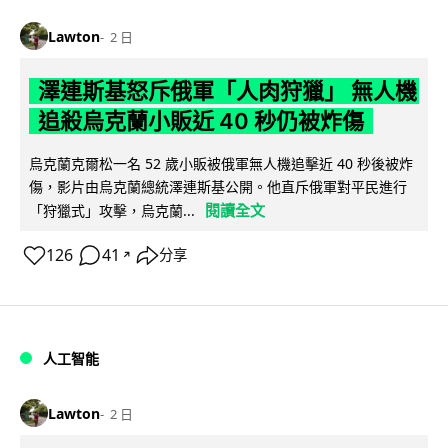
Lawton
2 日
澤連斯基怒斥俄軍「人肉狩獵」 無人機
追殺烏克蘭小販近 40 秒仍被炸傷
烏克蘭克爾松一名 52 歲小販被俄軍無人機追擊近 40 秒後被炸
傷，影片由烏克蘭總統澤連斯基公開。他直斥俄軍對平民進行
閱讀全文
「狩獵式」攻擊，烏克蘭...
126
41
分享
↗
人工智能
Lawton
2 日