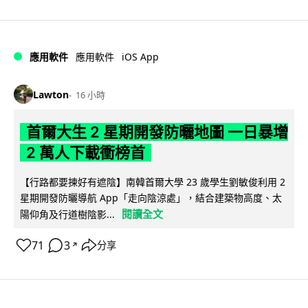
iOS App
應用軟件
應用軟件
Lawton
16 小時
首爾大生 2 星期開發防曬地圖 一日暴增
2 萬人下載衝榜首
【行路都要揀好有遮陰】南韓首爾大學 23 歲學生劉敏俊利用 2
星期開發防曬導航 App「走向陰涼處」，結合建築物高度、太
閱讀全文
陽仰角及行道樹陰影...
71
3
分享
↗