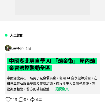
人工智能
Lawton
2 日
中國湖北男自學 AI 「煉金術」 屋內煉
金冒濃煙驚動全區
中國湖北黃石一名男子見金價高企，利用 AI 自學提煉黃金，在
租住單位私設高壓爐及作坊冶煉，過程產生大量刺鼻濃煙，驚
閱讀全文
動鄰居報警。警方到場揭發整...
113
8
分享
↗