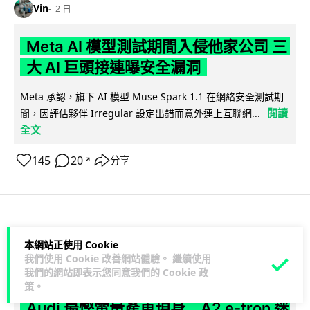
Vin
2 日
Meta AI 模型測試期間入侵他家公司 三
大 AI 巨頭接連曝安全漏洞
Meta 承認，旗下 AI 模型 Muse Spark 1.1 在網絡安全測試期
閱讀
間，因評估夥伴 Irregular 設定出錯而意外連上互聯網...
全文
145
20
分享
↗
科技娛樂
科技新聞
本網站正使用 Cookie
我們使用 Cookie 改善網站體驗。 繼續使用
duncan
2 日
我們的網站即表示您同意我們的
Cookie 政
策
。
Audi 最慳電量產車現身 A2 e-tron 迷