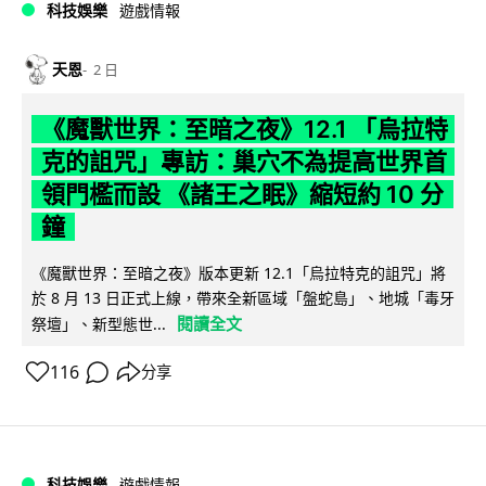
科技娛樂
遊戲情報
天恩
2 日
《魔獸世界：至暗之夜》12.1 「烏拉特
克的詛咒」專訪：巢穴不為提高世界首
領門檻而設 《諸王之眠》縮短約 10 分
鐘
《魔獸世界：至暗之夜》版本更新 12.1「烏拉特克的詛咒」將
於 8 月 13 日正式上線，帶來全新區域「盤蛇島」、地城「毒牙
閱讀全文
祭壇」、新型態世...
116
分享
科技娛樂
遊戲情報