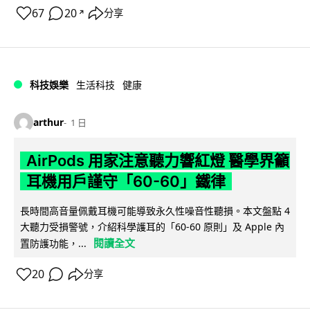
67
20
分享
↗
科技娛樂
生活科技
健康
arthur
1 日
AirPods 用家注意聽力響紅燈 醫學界籲
耳機用戶謹守「60-60」鐵律
長時間高音量佩戴耳機可能導致永久性噪音性聽損。本文盤點 4
大聽力受損警號，介紹科學護耳的「60-60 原則」及 Apple 內
閱讀全文
置防護功能，...
20
分享