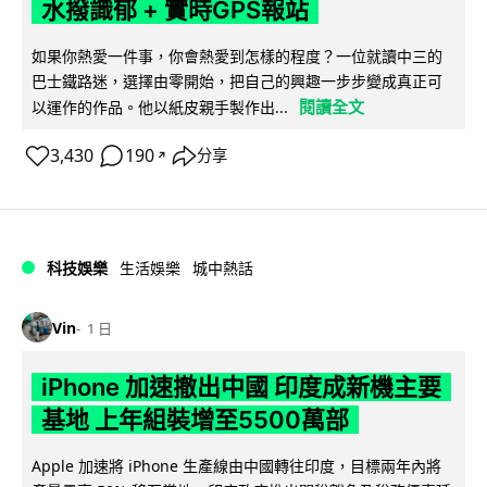
水撥識郁 + 實時GPS報站
如果你熱愛一件事，你會熱愛到怎樣的程度？一位就讀中三的
巴士鐵路迷，選擇由零開始，把自己的興趣一步步變成真正可
閱讀全文
以運作的作品。他以紙皮親手製作出...
3,430
190
分享
↗
科技娛樂
生活娛樂
城中熱話
Vin
1 日
iPhone 加速撤出中國 印度成新機主要
基地 上年組裝增至5500萬部
Apple 加速將 iPhone 生產線由中國轉往印度，目標兩年內將