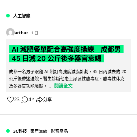
人工智能
arthur
1 日
AI 減肥餐單配合高強度操練 成都男
45 日減 20 公斤後多器官衰竭
成都一名男子跟隨 AI 制訂高強度減脂計劃，45 日內減去約 20
公斤後昏迷送院。醫生診斷他患上尿源性膿毒症、膿毒性休克
閱讀全文
及多器官功能障礙。...
23
4
分享
↗
3C科技
家居無線
影音產品