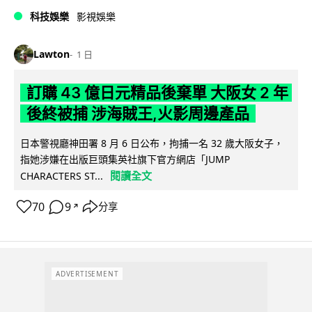
科技娛樂
影視娛樂
Lawton
1 日
訂購 43 億日元精品後棄單 大阪女 2 年
後終被捕 涉海賊王,火影周邊產品
日本警視廳神田署 8 月 6 日公布，拘捕一名 32 歲大阪女子，
指她涉嫌在出版巨頭集英社旗下官方網店「JUMP
閱讀全文
CHARACTERS ST...
70
9
分享
↗
ADVERTISEMENT