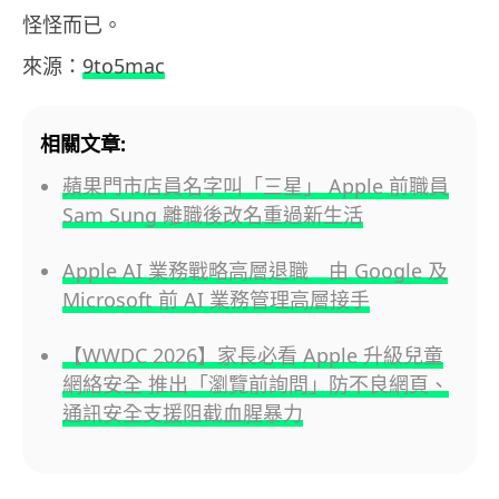
怪怪而已。
來源：
9to5mac
相關文章:
蘋果門市店員名字叫「三星」 Apple 前職員
Sam Sung 離職後改名重過新生活
Apple AI 業務戰略高層退職 由 Google 及
Microsoft 前 AI 業務管理高層接手
【WWDC 2026】家長必看 Apple 升級兒童
網絡安全 推出「瀏覽前詢問」防不良網頁、
通訊安全支援阻截血腥暴力