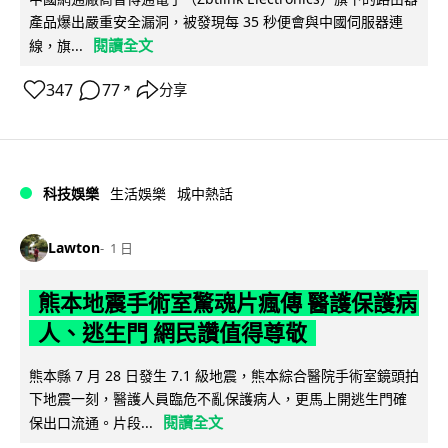
產品爆出嚴重安全漏洞，被發現每 35 秒便會與中國伺服器連
閱讀全文
線，旗...
347
77
分享
↗
科技娛樂
生活娛樂
城中熱話
Lawton
1 日
熊本地震手術室驚魂片瘋傳 醫護保護病
人、逃生門 網民讚值得尊敬
熊本縣 7 月 28 日發生 7.1 級地震，熊本綜合醫院手術室鏡頭拍
下地震一刻，醫護人員臨危不亂保護病人，更馬上開逃生門確
閱讀全文
保出口流通。片段...