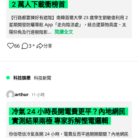
2 萬人下載衝榜首
【行路都要揀好有遮陰】南韓首爾大學 23 歲學生劉敏俊利用 2
星期開發防曬導航 App「走向陰涼處」，結合建築物高度、太
閱讀全文
陽仰角及行道樹陰影...
66
3
分享
↗
科技娛樂
科技新聞
arthur
11 小時
冷氣 24 小時長開電費更平？內地網民
實測結果兩極 專家拆解慳電邏輯
你信唔信冷氣長開 24 小時，電費反而平過開開關關？內地網民