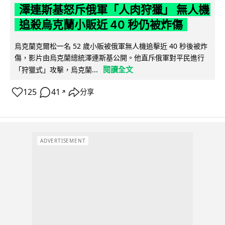
澤連斯基怒斥俄軍「人肉狩獵」 無人機
追殺烏克蘭小販近 40 秒仍被炸傷
烏克蘭克爾松一名 52 歲小販被俄軍無人機追擊近 40 秒後被炸
傷，影片由烏克蘭總統澤連斯基公開。他直斥俄軍對平民進行
閱讀全文
「狩獵式」攻擊，烏克蘭...
125
41
分享
↗
ADVERTISEMENT