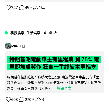
347
45
分享
↗
科技娛樂
生活娛樂
城中熱話
Vin
1 日
特朗普嘲電動車主有里程病 剩 75% 電
量即焦慮發作 狂言一手終結電車指令
特朗普在拉斯維加斯造勢大會上公開嘲諷電動車車主患有「里
程焦慮病」，聲稱電量剩 75% 便發作，並重申已廢除電動車強
閱讀全文
制令。惟專業車媒隨即反駁，...
603
270
分享
↗