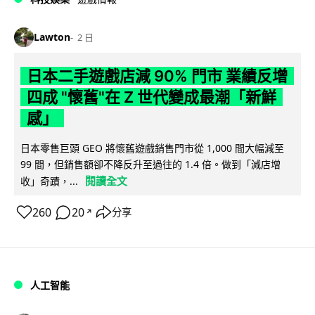
Lawton
2 日
日本二手遊戲店減 90% 門市 業績反增
四成 "懷舊"在 Z 世代變成最潮「新鮮
感」
日本零售巨頭 GEO 將懷舊遊戲銷售門市從 1,000 間大幅減至
99 間，但銷售額卻不降反升至過往的 1.4 倍。做到「減店增
閱讀全文
收」奇蹟，...
260
20
分享
↗
人工智能