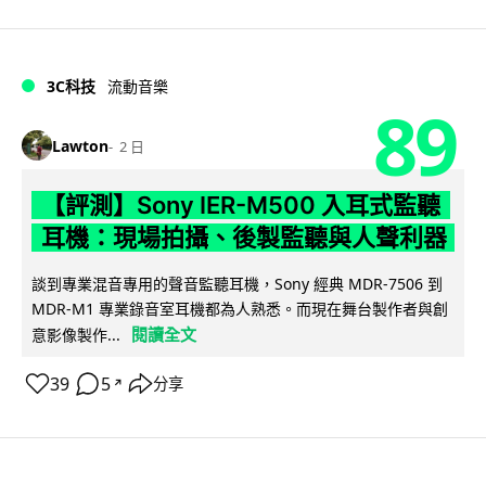
3C科技
流動音樂
89
Lawton
2 日
【評測】Sony IER-M500 入耳式監聽
耳機：現場拍攝、後製監聽與人聲利器
談到專業混音專用的聲音監聽耳機，Sony 經典 MDR-7506 到
MDR-M1 專業錄音室耳機都為人熟悉。而現在舞台製作者與創
閱讀全文
意影像製作...
39
5
分享
↗