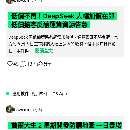
Lawton
7 小時
低價不再！DeepSeek 大幅加價在即
低價搶客反釀運算資源告急
DeepSeek 因低價策略掀起需求熱潮，運算資源不勝負荷，官
方於 8 月 6 日宣布即將大幅上調 API 收費，惟未公布具體加
閱讀全文
幅。事件與...
45
13
分享
↗
iOS App
應用軟件
應用軟件
Lawton
9 小時
首爾大生 2 星期開發防曬地圖 一日暴增