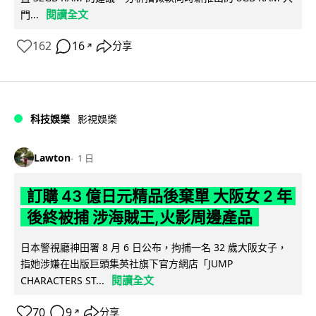
閱讀全文
門...
162
16
分享
↗
科技娛樂
影視娛樂
Lawton
1 日
訂購 43 億日元精品後棄單 大阪女 2 年
後終被捕 涉海賊王,火影周邊產品
日本警視廳神田署 8 月 6 日公布，拘捕一名 32 歲大阪女子，
指她涉嫌在出版巨頭集英社旗下官方網店「JUMP
閱讀全文
CHARACTERS ST...
70
9
分享
↗