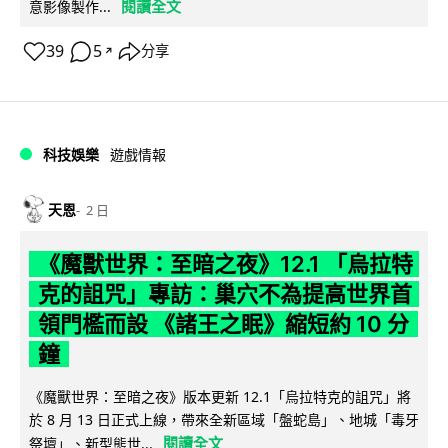
閱讀全文
意影像製作...
39
5
分享
↗
科技娛樂
遊戲情報
天恩
2 日
《魔獸世界：至暗之夜》12.1 「烏拉特
克的詛咒」專訪：巢穴不為提高世界首
領門檻而設 《諸王之眠》縮短約 10 分
鐘
《魔獸世界：至暗之夜》版本更新 12.1「烏拉特克的詛咒」將
於 8 月 13 日正式上線，帶來全新區域「盤蛇島」、地城「毒牙
閱讀全文
祭壇」、新型態世...