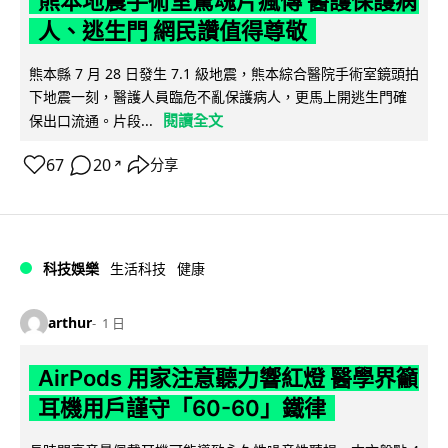
熊本地震手術室驚魂片瘋傳 醫護保護病
人、逃生門 網民讚值得尊敬
熊本縣 7 月 28 日發生 7.1 級地震，熊本綜合醫院手術室鏡頭拍
下地震一刻，醫護人員臨危不亂保護病人，更馬上開逃生門確
閱讀全文
保出口流通。片段...
67
20
分享
↗
科技娛樂
生活科技
健康
arthur
1 日
AirPods 用家注意聽力響紅燈 醫學界籲
耳機用戶謹守「60-60」鐵律