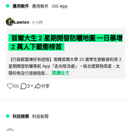
iOS App
應用軟件
應用軟件
Lawton
9 小時
首爾大生 2 星期開發防曬地圖 一日暴增
2 萬人下載衝榜首
【行路都要揀好有遮陰】南韓首爾大學 23 歲學生劉敏俊利用 2
星期開發防曬導航 App「走向陰涼處」，結合建築物高度、太
閱讀全文
陽仰角及行道樹陰影...
66
3
分享
↗
科技娛樂
科技新聞