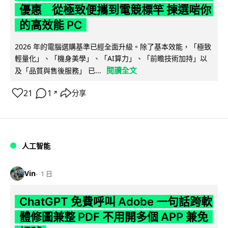
優惠 從極致便攜到電競標竿 揀選啱你
的高效能 PC
2026 年的電腦選購基準已經全面升級。除了基本效能，「極致
輕量化」、「機身美學」、「AI算力」、「前瞻技術加持」以
閱讀全文
及「品質與售後服務」 已...
21
1
分享
↗
人工智能
Vin
1 日
ChatGPT 免費呼叫 Adobe 一句話跨軟
體修圖兼整 PDF 不用開多個 APP 兼免