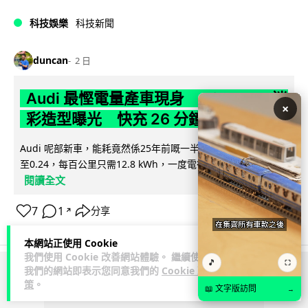
科技娛樂
科技新聞
duncan
2 日
Audi 最慳電量產車現身 A2 e-tron 迷
×
彩造型曝光 快充 26 分鐘充滿 8 成電
Audi 呢部新車，能耗竟然係25年前嘅一半。 A2 e-tron 風阻低
至0.24，每百公里只需12.8 kWh，一度電行到7.8公里。6...
閱讀全文
7
1
分享
↗
本網站正使用 Cookie
我們使用 Cookie 改善網站體驗。 繼續使用
🎵
⛶
我們的網站即表示您同意我們的
Cookie 政
ADVERTISEMENT
策
。
📖 文字版訪問
→