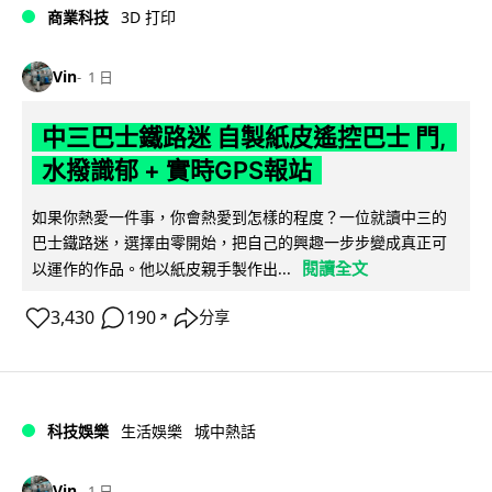
商業科技
3D 打印
Vin
1 日
中三巴士鐵路迷 自製紙皮遙控巴士 門,
水撥識郁 + 實時GPS報站
如果你熱愛一件事，你會熱愛到怎樣的程度？一位就讀中三的
巴士鐵路迷，選擇由零開始，把自己的興趣一步步變成真正可
閱讀全文
以運作的作品。他以紙皮親手製作出...
3,430
190
分享
↗
科技娛樂
生活娛樂
城中熱話
Vin
1 日