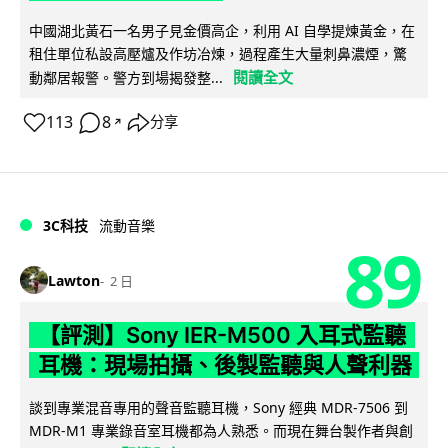
中國湖北黃石一名男子見金價高企，利用 AI 自學提煉黃金，在
租住單位私設高壓爐及作坊冶煉，過程產生大量刺鼻濃煙，驚
閱讀全文
動鄰居報警。警方到場揭發整...
113
8
分享
↗
3C科技
流動音樂
89
Lawton
2 日
【評測】Sony IER-M500 入耳式監聽
耳機：現場拍攝、後製監聽與人聲利器
談到專業混音專用的聲音監聽耳機，Sony 經典 MDR-7506 到
MDR-M1 專業錄音室耳機都為人熟悉。而現在舞台製作者與創