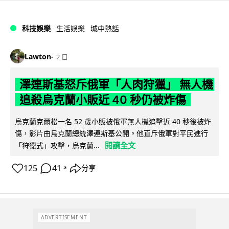
科技娛樂
生活娛樂
城中熱話
Lawton
2 日
澤連斯基怒斥俄軍「人肉狩獵」 無人機
追殺烏克蘭小販近 40 秒仍被炸傷
烏克蘭克爾松一名 52 歲小販被俄軍無人機追擊近 40 秒後被炸
傷，影片由烏克蘭總統澤連斯基公開。他直斥俄軍對平民進行
閱讀全文
「狩獵式」攻擊，烏克蘭...
125
41
分享
↗
ADVERTISEMENT