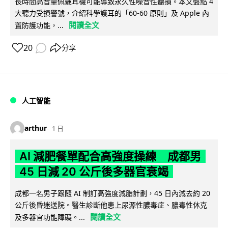
長時間高音量佩戴耳機可能導致永久性噪音性聽損。本文盤點 4
大聽力受損警號，介紹科學護耳的「60-60 原則」及 Apple 內
閱讀全文
置防護功能，...
20
分享
人工智能
arthur
1 日
AI 減肥餐單配合高強度操練 成都男
45 日減 20 公斤後多器官衰竭
成都一名男子跟隨 AI 制訂高強度減脂計劃，45 日內減去約 20
公斤後昏迷送院。醫生診斷他患上尿源性膿毒症、膿毒性休克
閱讀全文
及多器官功能障礙。...