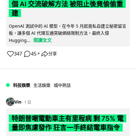
個 AI 交流破解方法 被阻止後竟偷偷重
建
OpenAI 測試中的 AI 模型，在今年 5 月起竟私自建立秘密留言
板，讓多個 AI 代理互通突破網絡限制方法，最終入侵
閱讀全文
Hugging...
347
45
分享
↗
科技娛樂
生活娛樂
城中熱話
Vin
1 日
特朗普嘲電動車主有里程病 剩 75% 電
量即焦慮發作 狂言一手終結電車指令