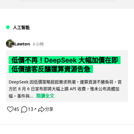
人工智能
Lawton
6 小時
低價不再！DeepSeek 大幅加價在即
低價搶客反釀運算資源告急
DeepSeek 因低價策略掀起需求熱潮，運算資源不勝負荷，官
方於 8 月 6 日宣布即將大幅上調 API 收費，惟未公布具體加
閱讀全文
幅。事件與...
45
13
分享
↗