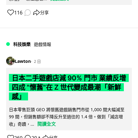
116
分享
科技娛樂
遊戲情報
Lawton
2 日
日本二手遊戲店減 90% 門市 業績反增
四成 "懷舊"在 Z 世代變成最潮「新鮮
感」
日本零售巨頭 GEO 將懷舊遊戲銷售門市從 1,000 間大幅減至
99 間，但銷售額卻不降反升至過往的 1.4 倍。做到「減店增
閱讀全文
收」奇蹟，...
260
20
分享
↗