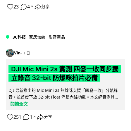
23
4
分享
↗
3C科技
家居無線
影音產品
Vin
1 日
DJI Mic Mini 2s 實測 四發一收同步獨
立錄音 32-bit 防爆咪拍片必備
DJI 最新推出的 Mic Mini 2s 無線咪支援「四發一收」分軌錄
音，並首度下放 32-bit Float 浮點內錄功能。本文經實測其...
閱讀全文
251
1
分享
↗