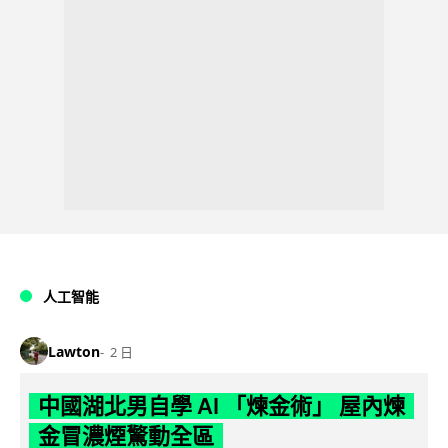
人工智能
Lawton
2 日
中國湖北男自學 AI 「煉金術」 屋內煉
金冒濃煙驚動全區