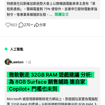
特朗普在拉斯維加斯造勢大會上公開嘲諷電動車車主患有「里
程焦慮病」，聲稱電量剩 75% 便發作，並重申已廢除電動車強
閱讀全文
制令。惟專業車媒隨即反駁，...
603
270
分享
↗
人工智能
Lawton
1 日
微軟刪走 32GB RAM 遊戲建議 分析:
為 8GB Surface 銷售鋪路 連自家
Copilot+ 門檻也未到
Microsoft 被發現靜靜刪除官方網站上，對遊戲玩家要為電腦配
置 32GB RAM 的建議。分析指微軟同時新推出的 8GB RAM 入