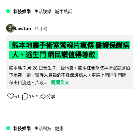
科技娛樂
生活娛樂
城中熱話
Lawton
13 小時
熊本地震手術室驚魂片瘋傳 醫護保護病
人、逃生門 網民讚值得尊敬
熊本縣 7 月 28 日發生 7.1 級地震，熊本綜合醫院手術室鏡頭拍
下地震一刻，醫護人員臨危不亂保護病人，更馬上開逃生門確
閱讀全文
保出口流通。片段...
51
15
分享
↗
科技娛樂
生活科技
健康