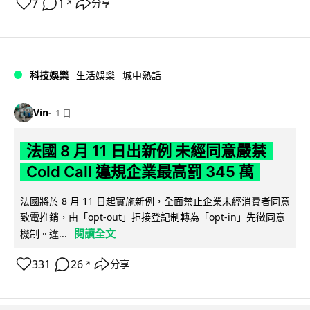
7
1
分享
↗
科技娛樂
生活娛樂
城中熱話
Vin
1 日
法國 8 月 11 日出新例 未經同意嚴禁
Cold Call 違規企業最高罰 345 萬
法國將於 8 月 11 日起實施新例，全面禁止企業未經消費者同意
致電推銷，由「opt-out」拒接登記制轉為「opt-in」先徵同意
閱讀全文
機制。違...
331
26
分享
↗