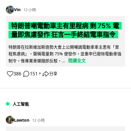
Vin
12 小時
特朗普嘲電動車主有里程病 剩 75% 電
量即焦慮發作 狂言一手終結電車指令
特朗普在拉斯維加斯造勢大會上公開嘲諷電動車車主患有「里
程焦慮病」，聲稱電量剩 75% 便發作，並重申已廢除電動車強
閱讀全文
制令。惟專業車媒隨即反駁，...
386
151
分享
↗
人工智能
Lawton
12 小時