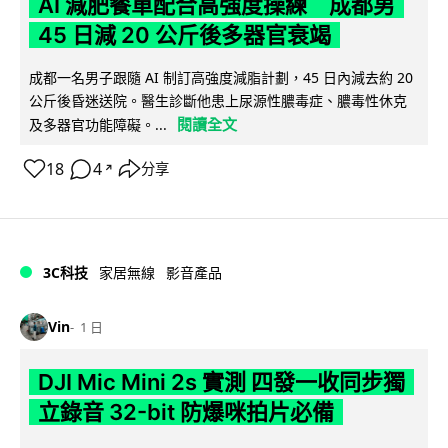
AI 減肥餐單配合高強度操練 成都男
45 日減 20 公斤後多器官衰竭
成都一名男子跟隨 AI 制訂高強度減脂計劃，45 日內減去約 20
公斤後昏迷送院。醫生診斷他患上尿源性膿毒症、膿毒性休克
閱讀全文
及多器官功能障礙。...
18
4
分享
↗
3C科技
家居無線
影音產品
Vin
1 日
DJI Mic Mini 2s 實測 四發一收同步獨
立錄音 32-bit 防爆咪拍片必備