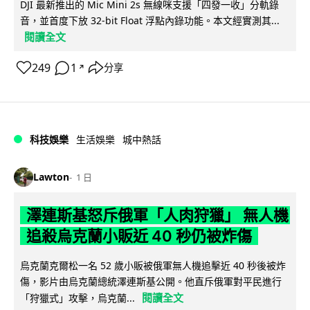
DJI 最新推出的 Mic Mini 2s 無線咪支援「四發一收」分軌錄
音，並首度下放 32-bit Float 浮點內錄功能。本文經實測其...
閱讀全文
249
1
分享
↗
科技娛樂
生活娛樂
城中熱話
Lawton
1 日
澤連斯基怒斥俄軍「人肉狩獵」 無人機
追殺烏克蘭小販近 40 秒仍被炸傷
烏克蘭克爾松一名 52 歲小販被俄軍無人機追擊近 40 秒後被炸
傷，影片由烏克蘭總統澤連斯基公開。他直斥俄軍對平民進行
閱讀全文
「狩獵式」攻擊，烏克蘭...