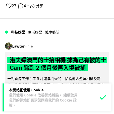
27
4
分享
↗
科技娛樂
生活娛樂
城中熱話
Lawton
1 日
港夫婦澳門的士拾相機 據為己有被的士
Cam 睇到 2 個月後再入境被捕
一對香港夫婦今年 5 月遊澳門乘的士拾獲他人遺留相機及電
池，拾遺不報並帶返香港自用。兩人本月 2 日經港珠澳大橋再
本網站正使用 Cookie
閱讀全文
次入境澳門時，被治安警察局...
我們使用 Cookie 改善網站體驗。 繼續使用
我們的網站即表示您同意我們的
Cookie 政
532
75
分享
↗
策
。