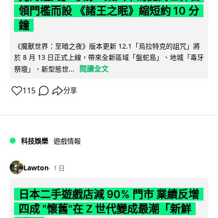
領門檻而設 《諸王之眠》縮短約 10 分
鐘
《魔獸世界：至暗之夜》版本更新 12.1「烏拉特克的詛咒」將
於 8 月 13 日正式上線，帶來全新區域「盤蛇島」、地城「毒牙
閱讀全文
祭壇」、新型態世...
115
分享
科技娛樂
遊戲情報
Lawton
1 日
日本二手遊戲店減 90% 門市 業績反增
四成 "懷舊"在 Z 世代變成最潮「新鮮