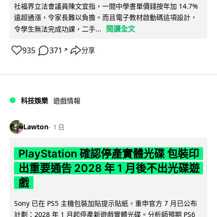
社福界立法會議員陳文宜指，一間中學書單價錢按年加 14.7%
遠超通漲，令家長難以負擔。而且電子教材啟動碼這項設計，
閱讀全文
令學生無法完成功課，二手...
935
371
分享
↗
科技娛樂
遊戲情報
Lawton
1 日
PlayStation 確認停產實體光碟 包裝印
出重要通告 2028 年 1 月後不出光碟遊
戲
Sony 已在 PS5 主機包裝加貼提示貼紙，重申官方 7 月已公布
計劃：2028 年 1 月起停產新遊戲實體光碟。分析師預期 PS6