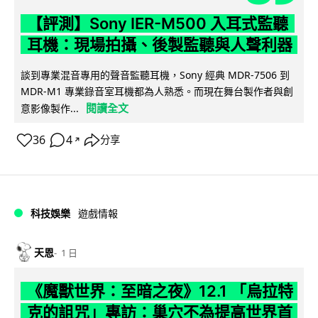
【評測】Sony IER-M500 入耳式監聽
耳機：現場拍攝、後製監聽與人聲利器
談到專業混音專用的聲音監聽耳機，Sony 經典 MDR-7506 到
MDR-M1 專業錄音室耳機都為人熟悉。而現在舞台製作者與創
閱讀全文
意影像製作...
36
4
分享
↗
科技娛樂
遊戲情報
天恩
1 日
《魔獸世界：至暗之夜》12.1 「烏拉特
克的詛咒」專訪：巢穴不為提高世界首