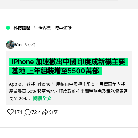
科技娛樂
生活娛樂
城中熱話
Vin
8 小時
iPhone 加速撤出中國 印度成新機主要
基地 上年組裝增至5500萬部
Apple 加速將 iPhone 生產線由中國轉往印度，目標兩年內將
產量最高 50% 移至當地。印度政府推出關稅豁免及稅務優惠延
閱讀全文
長至 204...
171
72
分享
↗