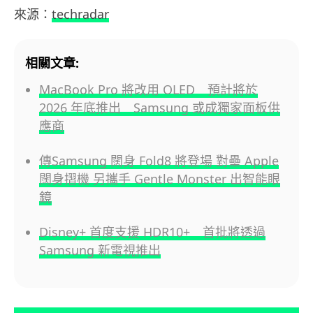
來源：
techradar
相關文章:
MacBook Pro 將改用 OLED 預計將於
2026 年底推出 Samsung 或成獨家面板供
應商
傳Samsung 闊身 Fold8 將登場 對壘 Apple
闊身摺機 另攜手 Gentle Monster 出智能眼
鏡
Disney+ 首度支援 HDR10+ 首批將透過
Samsung 新電視推出