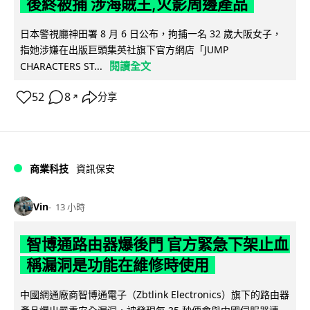
後終被捕 涉海賊王,火影周邊產品
日本警視廳神田署 8 月 6 日公布，拘捕一名 32 歲大阪女子，
指她涉嫌在出版巨頭集英社旗下官方網店「JUMP
閱讀全文
CHARACTERS ST...
52
8
分享
↗
商業科技
資訊保安
Vin
13 小時
智博通路由器爆後門 官方緊急下架止血
稱漏洞是功能在維修時使用
中國網通廠商智博通電子（Zbtlink Electronics）旗下的路由器