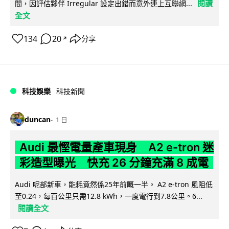
閱讀
間，因評估夥伴 Irregular 設定出錯而意外連上互聯網...
全文
134
20
分享
↗
科技娛樂
科技新聞
duncan
1 日
Audi 最慳電量產車現身 A2 e-tron 迷
彩造型曝光 快充 26 分鐘充滿 8 成電
Audi 呢部新車，能耗竟然係25年前嘅一半。 A2 e-tron 風阻低
至0.24，每百公里只需12.8 kWh，一度電行到7.8公里。6...
閱讀全文