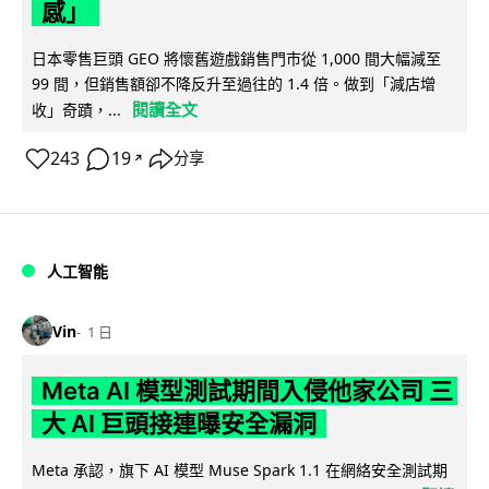
感」
日本零售巨頭 GEO 將懷舊遊戲銷售門市從 1,000 間大幅減至
99 間，但銷售額卻不降反升至過往的 1.4 倍。做到「減店增
閱讀全文
收」奇蹟，...
243
19
分享
↗
人工智能
Vin
1 日
Meta AI 模型測試期間入侵他家公司 三
大 AI 巨頭接連曝安全漏洞
Meta 承認，旗下 AI 模型 Muse Spark 1.1 在網絡安全測試期