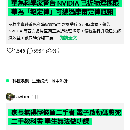
華為科學家警告 NVIDIA 已近物理極限
華為「韜定律」可繞過摩爾定律瓶頸
華為半導體首席科學家廖恒罕見接受近 5 小時專訪，警告
NVIDIA 等西方晶片巨頭正逼近物理極限，傳統製程升級已失經
閱讀全文
濟效益。他同時介紹華為...
1,546
593
分享
↗
科技娛樂
生活娛樂
城中熱話
Lawton
1 日
家長無得慳錢買二手書 電子啟動碼鎖死
二手教科書 學生無法做功課