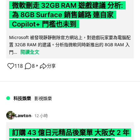
微軟刪走 32GB RAM 遊戲建議 分析:
為 8GB Surface 銷售鋪路 連自家
Copilot+ 門檻也未到
Microsoft 被發現靜靜刪除官方網站上，對遊戲玩家要為電腦配
置 32GB RAM 的建議。分析指微軟同時新推出的 8GB RAM 入
閱讀全文
門...
118
8
分享
↗
科技娛樂
影視娛樂
Lawton
12 小時
訂購 43 億日元精品後棄單 大阪女 2 年