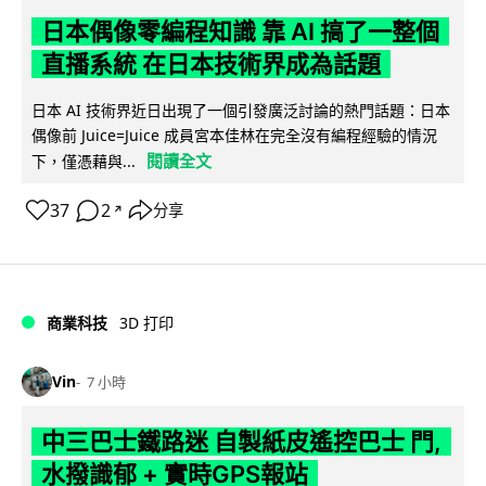
日本偶像零編程知識 靠 AI 搞了一整個
直播系統 在日本技術界成為話題
日本 AI 技術界近日出現了一個引發廣泛討論的熱門話題：日本
偶像前 Juice=Juice 成員宮本佳林在完全沒有編程經驗的情況
閱讀全文
下，僅憑藉與...
37
2
分享
↗
商業科技
3D 打印
Vin
7 小時
中三巴士鐵路迷 自製紙皮遙控巴士 門,
水撥識郁 + 實時GPS報站