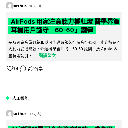
arthur
16 小時
AirPods 用家注意聽力響紅燈 醫學界籲
耳機用戶謹守「60-60」鐵律
長時間高音量佩戴耳機可能導致永久性噪音性聽損。本文盤點 4
大聽力受損警號，介紹科學護耳的「60-60 原則」及 Apple 內
閱讀全文
置防護功能，...
14
分享
人工智能
arthur
17 小時