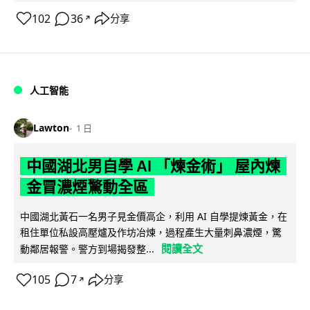
102
36
分享
↗
人工智能
Lawton
1 日
中國湖北男自學 AI 「煉金術」 屋內煉
金冒濃煙驚動全區
中國湖北黃石一名男子見金價高企，利用 AI 自學提煉黃金，在
租住單位私設高壓爐及作坊冶煉，過程產生大量刺鼻濃煙，驚
閱讀全文
動鄰居報警。警方到場揭發整...
105
7
分享
↗