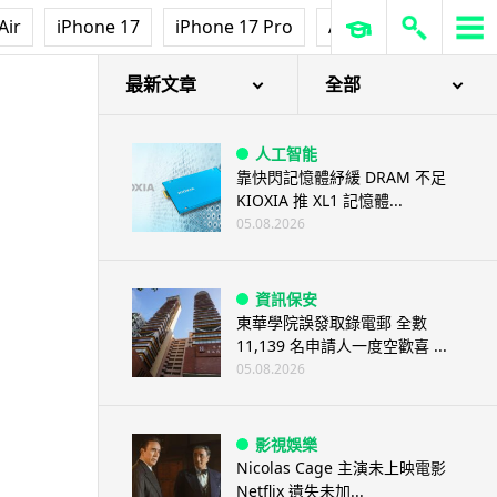
Air
iPhone 17
iPhone 17 Pro
AirPods Pro 3
Ap
最新文章
全部
人工智能
靠快閃記憶體紓緩 DRAM 不足
KIOXIA 推 XL1 記憶體...
05.08.2026
資訊保安
東華學院誤發取錄電郵 全數
11,139 名申請人一度空歡喜 ...
05.08.2026
影視娛樂
Nicolas Cage 主演未上映電影
Netflix 遺失未加...