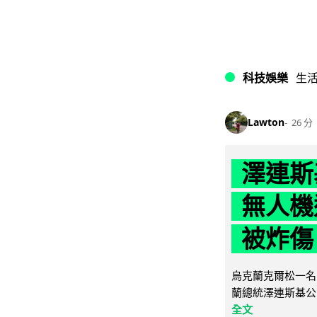
科技娛樂
生
Lawton
26 分
澤連斯
無人機
被炸傷
烏克蘭克爾松一名 
蘭總統澤連斯基公
全文