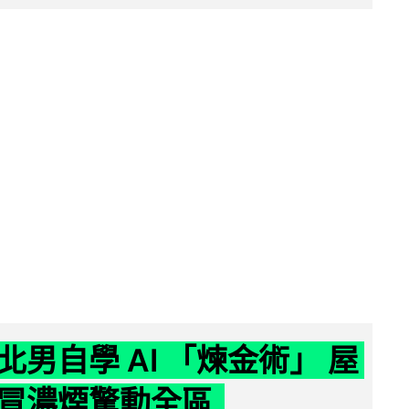
北男自學 AI 「煉金術」 屋
冒濃煙驚動全區