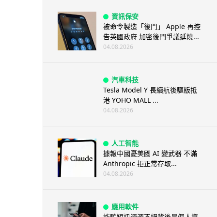
資訊保安
被命令製造「後門」 Apple 再控
告英國政府 加密後門爭議延燒...
04.08.2026
汽車科技
Tesla Model Y 長續航後驅版抵
港 YOHO MALL ...
04.08.2026
人工智能
據報中國憂美國 AI 變武器 不滿
Anthropic 拒正常存取...
04.08.2026
應用軟件
詐騙短訊源源不絕背後是個人資