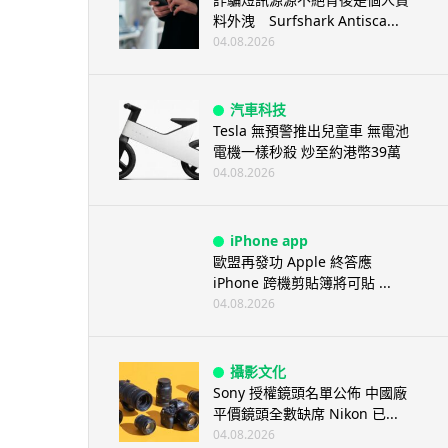
料外洩 Surfshark Antisca...
04.08.2026
汽車科技
Tesla 無預警推出兒童車 無電池
電機一樣秒殺 炒至約港幣39萬
04.08.2026
iPhone app
歐盟再發功 Apple 終答應
iPhone 跨機剪貼簿將可貼 ...
04.08.2026
攝影文化
Sony 授權鏡頭名單公佈 中國廠
平價鏡頭全數缺席 Nikon 已...
04.08.2026