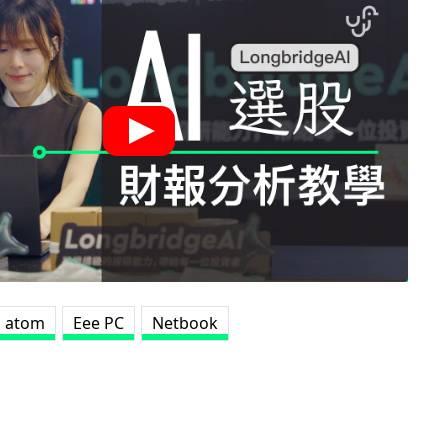
atom
Eee PC
Netbook