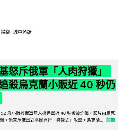
活娛樂
城中熱話
基怒斥俄軍「人肉狩獵」
追殺烏克蘭小販近 40 秒仍
52 歲小販被俄軍無人機追擊近 40 秒後被炸傷，影片由烏克
開。他直斥俄軍對平民進行「狩獵式」攻擊，烏克蘭...
閱讀