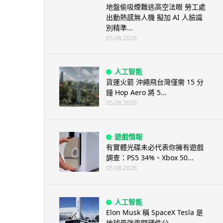
地盤偷吸煙難逃高空法眼 勞工處
出動熱感無人機 擬加 AI 人臉識
別精準...
05.08.2026
人工智能
貨運火箭 沖繩飛台灣僅需 15 分
鐘 Hop Aero 將 5...
05.08.2026
遊戲情報
有實體光碟未必代表你擁有遊戲
調查：PS5 34%、Xbox 50...
05.08.2026
人工智能
Elon Musk 稱 SpaceX Tesla 是
地球最強兩間硬件公...