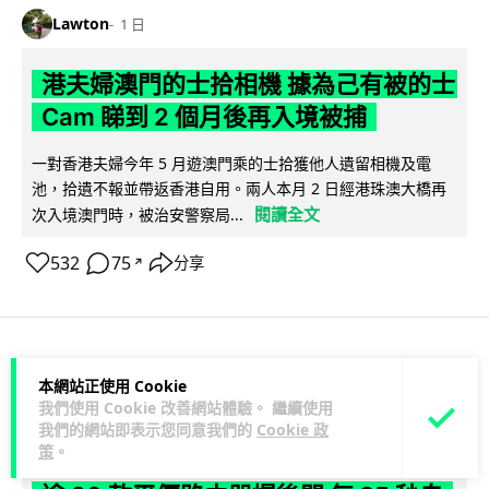
Lawton
1 日
港夫婦澳門的士拾相機 據為己有被的士
Cam 睇到 2 個月後再入境被捕
一對香港夫婦今年 5 月遊澳門乘的士拾獲他人遺留相機及電
池，拾遺不報並帶返香港自用。兩人本月 2 日經港珠澳大橋再
閱讀全文
次入境澳門時，被治安警察局...
532
75
分享
↗
3C科技
家居無線
本網站正使用 Cookie
我們使用 Cookie 改善網站體驗。 繼續使用
我們的網站即表示您同意我們的
Cookie 政
Vin
1 日
策
。