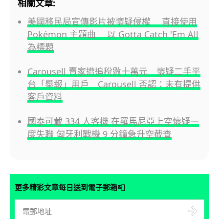
相關文章:
美國移民局宣傳影片被懷疑侵權 直接使用
Pokémon 主題曲 以 Gotta Catch 'Em All
為標題
Carousell 賣家遭追稅數十萬元 懷疑二手平
台「舉報」用戶 Carousell 否認：未有提供
客戶資料
國泰可載 334 人客機 在羅馬尼亞上空懷疑一
度失聯 匈牙利戰機 9 分鐘急升空截查
📮
更多精彩文章每日送到電子郵箱