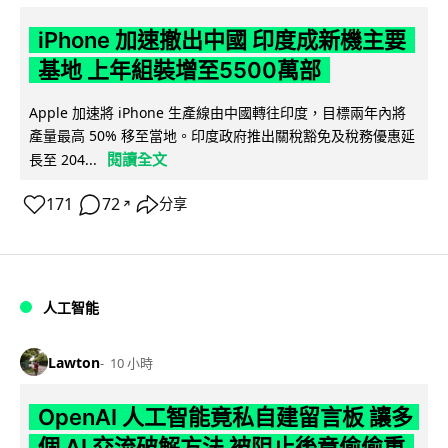
iPhone 加速撤出中國 印度成新機主要
基地 上年組裝增至5500萬部
Apple 加速將 iPhone 生產線由中國轉往印度，目標兩年內將
產量最高 50% 移至當地。印度政府推出關稅豁免及稅務優惠延
閱讀全文
長至 204...
171
72
分享
↗
人工智能
Lawton
10 小時
OpenAI 人工智能竟私自建留言板 讓多
個 AI 交流破解方法 被阻止後竟偷偷重