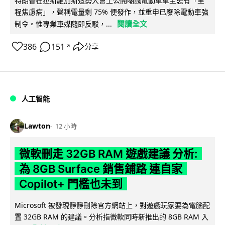
特朗普在拉斯維加斯造勢大會上公開嘲諷電動車車主患有「里
程焦慮病」，聲稱電量剩 75% 便發作，並重申已廢除電動車強
閱讀全文
制令。惟專業車媒隨即反駁，...
386
151
分享
↗
人工智能
Lawton
12 小時
微軟刪走 32GB RAM 遊戲建議 分析:
為 8GB Surface 銷售鋪路 連自家
Copilot+ 門檻也未到
Microsoft 被發現靜靜刪除官方網站上，對遊戲玩家要為電腦配
置 32GB RAM 的建議。分析指微軟同時新推出的 8GB RAM 入