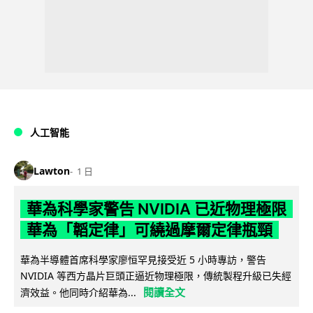
人工智能
Lawton
1 日
華為科學家警告 NVIDIA 已近物理極限
華為「韜定律」可繞過摩爾定律瓶頸
華為半導體首席科學家廖恒罕見接受近 5 小時專訪，警告
NVIDIA 等西方晶片巨頭正逼近物理極限，傳統製程升級已失經
閱讀全文
濟效益。他同時介紹華為...