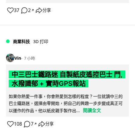
37
2
分享
↗
商業科技
3D 打印
Vin
7 小時
中三巴士鐵路迷 自製紙皮遙控巴士 門,
水撥識郁 + 實時GPS報站
如果你熱愛一件事，你會熱愛到怎樣的程度？一位就讀中三的
巴士鐵路迷，選擇由零開始，把自己的興趣一步步變成真正可
閱讀全文
以運作的作品。他以紙皮親手製作出...
108
7
分享
↗