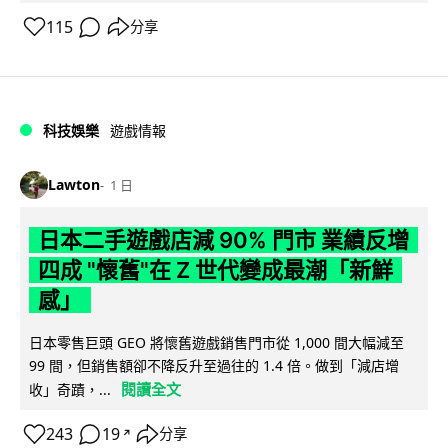
115
分享
科技娛樂
遊戲情報
Lawton
1 日
日本二手遊戲店減 90% 門市 業績反增
四成 "懷舊"在 Z 世代變成最潮「新鮮
感」
日本零售巨頭 GEO 將懷舊遊戲銷售門市從 1,000 間大幅減至
99 間，但銷售額卻不降反升至過往的 1.4 倍。做到「減店增
閱讀全文
收」奇蹟，...
243
19
分享
↗