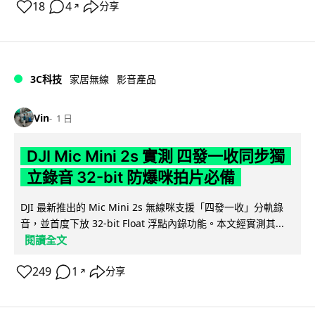
18
4
分享
↗
3C科技
家居無線
影音產品
Vin
1 日
DJI Mic Mini 2s 實測 四發一收同步獨
立錄音 32-bit 防爆咪拍片必備
DJI 最新推出的 Mic Mini 2s 無線咪支援「四發一收」分軌錄
音，並首度下放 32-bit Float 浮點內錄功能。本文經實測其...
閱讀全文
249
1
分享
↗