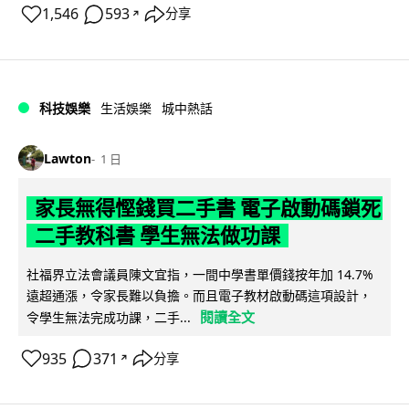
1,546
593
分享
↗
科技娛樂
生活娛樂
城中熱話
Lawton
1 日
家長無得慳錢買二手書 電子啟動碼鎖死
二手教科書 學生無法做功課
社福界立法會議員陳文宜指，一間中學書單價錢按年加 14.7%
遠超通漲，令家長難以負擔。而且電子教材啟動碼這項設計，
閱讀全文
令學生無法完成功課，二手...
935
371
分享
↗