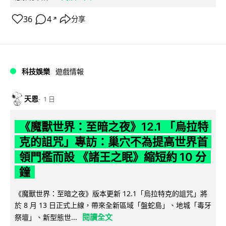
36
4
分享
↗
科技娛樂
遊戲情報
天恩
1 日
《魔獸世界：至暗之夜》12.1 「烏拉特
克的詛咒」專訪：巢穴不為提高世界首
領門檻而設 《諸王之眠》縮短約 10 分
鐘
《魔獸世界：至暗之夜》版本更新 12.1「烏拉特克的詛咒」將
於 8 月 13 日正式上線，帶來全新區域「盤蛇島」、地城「毒牙
閱讀全文
祭壇」、新型態世...