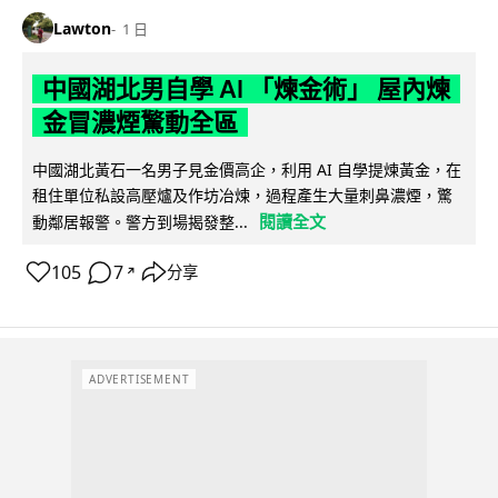
Lawton
1 日
中國湖北男自學 AI 「煉金術」 屋內煉
金冒濃煙驚動全區
中國湖北黃石一名男子見金價高企，利用 AI 自學提煉黃金，在
租住單位私設高壓爐及作坊冶煉，過程產生大量刺鼻濃煙，驚
閱讀全文
動鄰居報警。警方到場揭發整...
105
7
分享
↗
ADVERTISEMENT