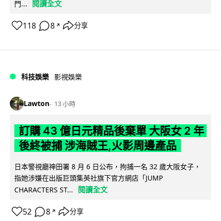
閱讀全文
門...
118
8
分享
↗
科技娛樂
影視娛樂
Lawton
13 小時
訂購 43 億日元精品後棄單 大阪女 2 年
後終被捕 涉海賊王,火影周邊產品
日本警視廳神田署 8 月 6 日公布，拘捕一名 32 歲大阪女子，
指她涉嫌在出版巨頭集英社旗下官方網店「JUMP
閱讀全文
CHARACTERS ST...
52
8
分享
↗