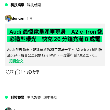
科技娛樂
科技新聞
duncan
1 日
Audi 最慳電量產車現身 A2 e-tron 迷
彩造型曝光 快充 26 分鐘充滿 8 成電
Audi 呢部新車，能耗竟然係25年前嘅一半。 A2 e-tron 風阻低
至0.24，每百公里只需12.8 kWh，一度電行到7.8公里。6...
閱讀全文
7
1
分享
↗
科技娛樂
生活娛樂
城中熱話