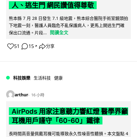
人、逃生門 網民讚值得尊敬
熊本縣 7 月 28 日發生 7.1 級地震，熊本綜合醫院手術室鏡頭拍
下地震一刻，醫護人員臨危不亂保護病人，更馬上開逃生門確
閱讀全文
保出口流通。片段...
51
15
分享
↗
科技娛樂
生活科技
健康
arthur
16 小時
AirPods 用家注意聽力響紅燈 醫學界籲
耳機用戶謹守「60-60」鐵律
長時間高音量佩戴耳機可能導致永久性噪音性聽損。本文盤點 4