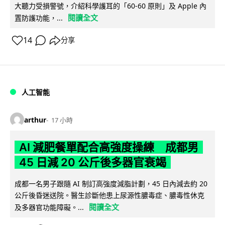
大聽力受損警號，介紹科學護耳的「60-60 原則」及 Apple 內
閱讀全文
置防護功能，...
14
分享
人工智能
arthur
17 小時
AI 減肥餐單配合高強度操練 成都男
45 日減 20 公斤後多器官衰竭
成都一名男子跟隨 AI 制訂高強度減脂計劃，45 日內減去約 20
公斤後昏迷送院。醫生診斷他患上尿源性膿毒症、膿毒性休克
閱讀全文
及多器官功能障礙。...