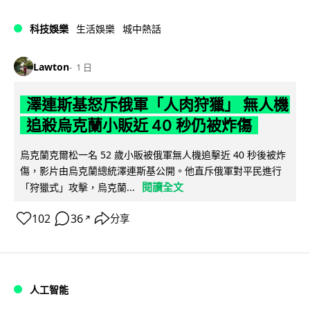
科技娛樂
生活娛樂
城中熱話
Lawton
1 日
澤連斯基怒斥俄軍「人肉狩獵」 無人機
追殺烏克蘭小販近 40 秒仍被炸傷
烏克蘭克爾松一名 52 歲小販被俄軍無人機追擊近 40 秒後被炸
傷，影片由烏克蘭總統澤連斯基公開。他直斥俄軍對平民進行
閱讀全文
「狩獵式」攻擊，烏克蘭...
102
36
分享
↗
人工智能