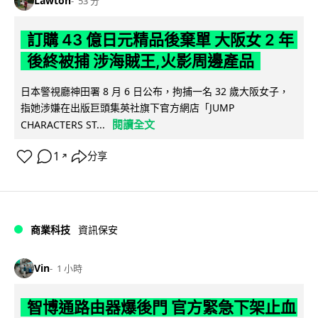
Lawton
53 分
訂購 43 億日元精品後棄單 大阪女 2 年
後終被捕 涉海賊王,火影周邊產品
日本警視廳神田署 8 月 6 日公布，拘捕一名 32 歲大阪女子，
指她涉嫌在出版巨頭集英社旗下官方網店「JUMP
閱讀全文
CHARACTERS ST...
1
分享
↗
商業科技
資訊保安
Vin
1 小時
智博通路由器爆後門 官方緊急下架止血