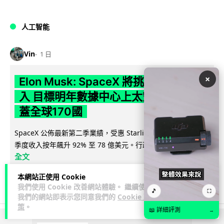
人工智能
Vin
1 日
×
Elon Musk: SpaceX 將挑戰萬億年收
入 目標明年數據中心上太空 Starlink 覆
蓋全球170國
SpaceX 公佈最新第二季業績，受惠 Starlink 與 AI 業務帶動，
閱讀
季度收入按年飆升 92% 至 78 億美元。行政總裁 Elon...
全文
本網站正使用 Cookie
142
19
分享
↗
我們使用 Cookie 改善網站體驗。 繼續使用
🎵
⛶
我們的網站即表示您同意我們的
Cookie 政
策
。
📖 詳細評測
→