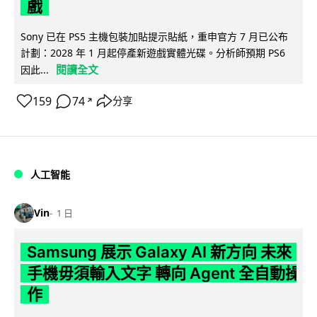
戲
Sony 已在 PS5 主機包裝加貼提示貼紙，重申官方 7 月已公布
計劃：2028 年 1 月起停產新遊戲實體光碟。分析師預期 PS6
閱讀全文
因此...
159
74
分享
↗
人工智能
Vin
1 日
Samsung 展示 Galaxy AI 新方向 未來
手機毋須輸入文字 轉向 Agent 全自動操
作