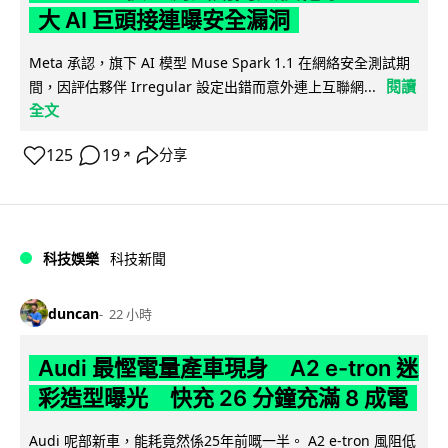
大 AI 巨頭接連曝安全漏洞
Meta 承認，旗下 AI 模型 Muse Spark 1.1 在網絡安全測試期
閱讀
間，因評估夥伴 Irregular 設定出錯而意外連上互聯網...
全文
125
19
分享
↗
科技娛樂
科技新聞
duncan
22 小時
Audi 最慳電量產車現身 A2 e-tron 迷
彩造型曝光 快充 26 分鐘充滿 8 成電
Audi 呢部新車，能耗竟然係25年前嘅一半。 A2 e-tron 風阻低