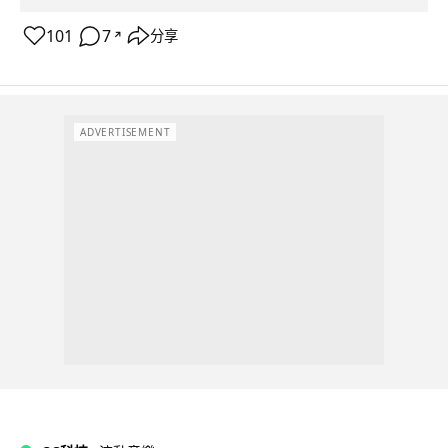
101
7
分享
↗
ADVERTISEMENT