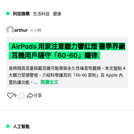
科技娛樂
生活科技
健康
arthur
4 小時
AirPods 用家注意聽力響紅燈 醫學界籲
耳機用戶謹守「60-60」鐵律
長時間高音量佩戴耳機可能導致永久性噪音性聽損。本文盤點 4
大聽力受損警號，介紹科學護耳的「60-60 原則」及 Apple 內
閱讀全文
置防護功能，...
9
分享
人工智能