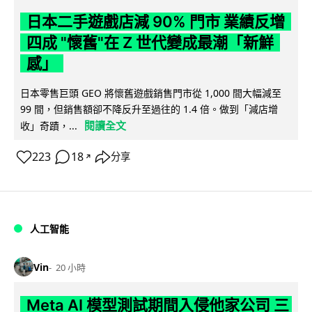
日本二手遊戲店減 90% 門市 業績反增
四成 "懷舊"在 Z 世代變成最潮「新鮮
感」
日本零售巨頭 GEO 將懷舊遊戲銷售門市從 1,000 間大幅減至
99 間，但銷售額卻不降反升至過往的 1.4 倍。做到「減店增
閱讀全文
收」奇蹟，...
223
18
分享
↗
人工智能
Vin
20 小時
Meta AI 模型測試期間入侵他家公司 三