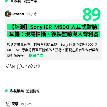
3C科技
流動音樂
89
Lawton
19 小時
【評測】Sony IER-M500 入耳式監聽
耳機：現場拍攝、後製監聽與人聲利器
談到專業混音專用的聲音監聽耳機，Sony 經典 MDR-7506 到
MDR-M1 專業錄音室耳機都為人熟悉。而現在舞台製作者與創
閱讀全文
意影像製作...
34
3
分享
↗
科技娛樂
遊戲情報
天恩
19 小時