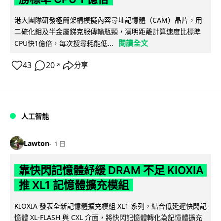
港大團隊研發極簡架構模擬內容尋址記憶體（CAM）晶片，用
二硫化鉬及半金屬銻克服傳輸瓶頸，漢明距離計算速度比標準
閱讀全文
CPU快1億倍，每次搜尋耗能低...
43
20
分享
↗
人工智能
Lawton
1 日
靠快閃記憶體紓緩 DRAM 不足 KIOXIA
推 XL1 記憶體擴充模組
KIOXIA 發表全新記憶體擴充模組 XL1 系列，結合低延遲快閃記
憶體 XL-FLASH 與 CXL 介面，將快閃記憶體轉化為記憶體擴充