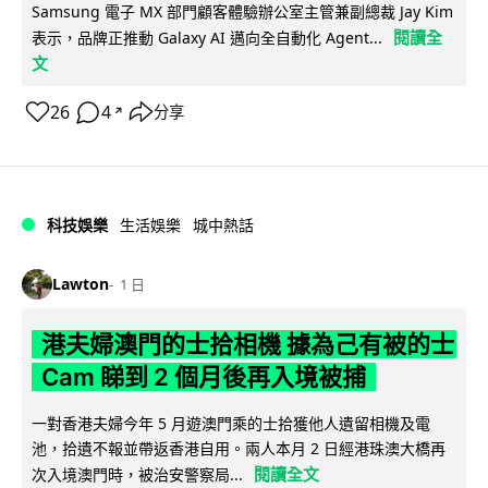
Samsung 電子 MX 部門顧客體驗辦公室主管兼副總裁 Jay Kim
閱讀全
表示，品牌正推動 Galaxy AI 邁向全自動化 Agent...
文
26
4
分享
↗
科技娛樂
生活娛樂
城中熱話
Lawton
1 日
港夫婦澳門的士拾相機 據為己有被的士
Cam 睇到 2 個月後再入境被捕
一對香港夫婦今年 5 月遊澳門乘的士拾獲他人遺留相機及電
池，拾遺不報並帶返香港自用。兩人本月 2 日經港珠澳大橋再
閱讀全文
次入境澳門時，被治安警察局...