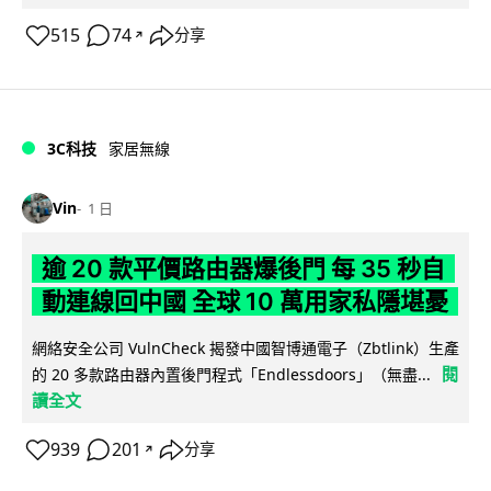
515
74
分享
↗
3C科技
家居無線
Vin
1 日
逾 20 款平價路由器爆後門 每 35 秒自
動連線回中國 全球 10 萬用家私隱堪憂
網絡安全公司 VulnCheck 揭發中國智博通電子（Zbtlink）生產
閱
的 20 多款路由器內置後門程式「Endlessdoors」（無盡...
讀全文
939
201
分享
↗