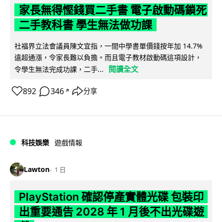
家長無得慳錢買二手書 電子啟動碼鎖死
二手教科書 學生無法做功課
社福界立法會議員陳文宜指，一間中學書單價錢按年加 14.7%
遠超通漲，令家長難以負擔。而且電子教材啟動碼這項設計，
閱讀全文
令學生無法完成功課，二手...
892
346
分享
↗
科技娛樂
遊戲情報
Lawton
1 日
PlayStation 確認停產實體光碟 包裝印
出重要通告 2028 年 1 月後不出光碟遊