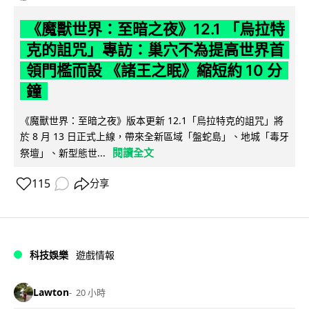
《魔獸世界：至暗之夜》12.1 「烏拉特
克的詛咒」專訪：巢穴不為提高世界首
領門檻而設 《諸王之眠》縮短約 10 分
鐘
《魔獸世界：至暗之夜》版本更新 12.1「烏拉特克的詛咒」將
於 8 月 13 日正式上線，帶來全新區域「盤蛇島」、地城「毒牙
閱讀全文
祭壇」、新型態世...
115
分享
科技娛樂
遊戲情報
Lawton
20 小時