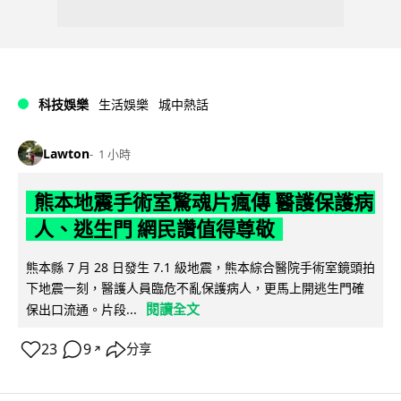
科技娛樂
生活娛樂
城中熱話
Lawton
1 小時
熊本地震手術室驚魂片瘋傳 醫護保護病
人、逃生門 網民讚值得尊敬
熊本縣 7 月 28 日發生 7.1 級地震，熊本綜合醫院手術室鏡頭拍
下地震一刻，醫護人員臨危不亂保護病人，更馬上開逃生門確
閱讀全文
保出口流通。片段...
23
9
分享
↗