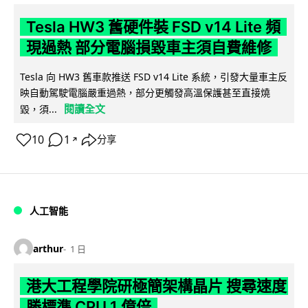
Tesla HW3 舊硬件裝 FSD v14 Lite 頻
現過熱 部分電腦損毀車主須自費維修
Tesla 向 HW3 舊車款推送 FSD v14 Lite 系統，引發大量車主反
映自動駕駛電腦嚴重過熱，部分更觸發高溫保護甚至直接燒
閱讀全文
毀，須...
10
1
分享
↗
人工智能
arthur
1 日
港大工程學院研極簡架構晶片 搜尋速度
勝標準 CPU 1 億倍