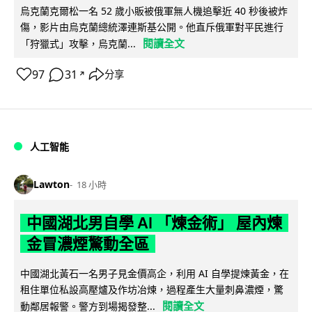
烏克蘭克爾松一名 52 歲小販被俄軍無人機追擊近 40 秒後被炸
傷，影片由烏克蘭總統澤連斯基公開。他直斥俄軍對平民進行
閱讀全文
「狩獵式」攻擊，烏克蘭...
97
31
分享
↗
人工智能
Lawton
18 小時
中國湖北男自學 AI 「煉金術」 屋內煉
金冒濃煙驚動全區
中國湖北黃石一名男子見金價高企，利用 AI 自學提煉黃金，在
租住單位私設高壓爐及作坊冶煉，過程產生大量刺鼻濃煙，驚
閱讀全文
動鄰居報警。警方到場揭發整...