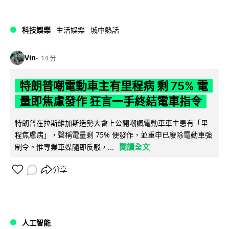
科技娛樂
生活娛樂
城中熱話
Vin
14 分
特朗普嘲電動車主有里程病 剩 75% 電
量即焦慮發作 狂言一手終結電車指令
特朗普在拉斯維加斯造勢大會上公開嘲諷電動車車主患有「里
程焦慮病」，聲稱電量剩 75% 便發作，並重申已廢除電動車強
閱讀全文
制令。惟專業車媒隨即反駁，...
分享
人工智能