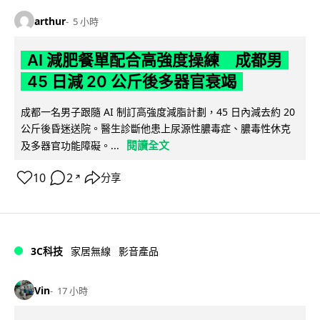
arthur
5 小時
AI 減肥餐單配合高強度操練 成都男
45 日減 20 公斤後多器官衰竭
成都一名男子跟隨 AI 制訂高強度減脂計劃，45 日內減去約 20
公斤後昏迷送院。醫生診斷他患上尿源性膿毒症、膿毒性休克
閱讀全文
及多器官功能障礙。...
10
2
分享
↗
3C科技
家居無線
影音產品
Vin
17 小時