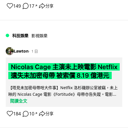
149
17
分享
↗
科技娛樂
影視娛樂
Lawton
1 日
Nicolas Cage 主演未上映電影 Netflix
遺失未加密母帶 被索償 8.19 億港元
【唔見未加密母帶咁大件事】Netflix 洛杉磯辦公室被竊，未上
映的 Nicolas Cage 電影《Fortitude》母帶亦告失蹤。電影...
閱讀全文
184
10
分享
↗