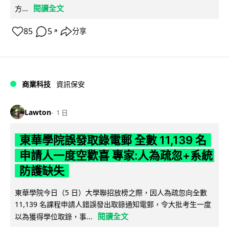
閱讀全文
方...
85
5
分享
↗
商業科技
資訊保安
Lawton
1 日
東華學院誤發取錄電郵 全數 11,139 名
申請人一度空歡喜 專家:人為疏忽+系統
防護缺失
東華學院今日（5 日）大學聯招放榜之際，因人為疏忽向全數
11,139 名課程申請人錯誤發出取錄通知電郵，令大批考生一度
閱讀全文
以為獲得學位取錄，事...