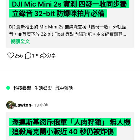
DJI Mic Mini 2s 實測 四發一收同步獨
立錄音 32-bit 防爆咪拍片必備
DJI 最新推出的 Mic Mini 2s 無線咪支援「四發一收」分軌錄
音，並首度下放 32-bit Float 浮點內錄功能。本文經實測其...
閱讀全文
256
1
分享
↗
科技娛樂
生活娛樂
城中熱話
Lawton
18 小時
澤連斯基怒斥俄軍「人肉狩獵」 無人機
追殺烏克蘭小販近 40 秒仍被炸傷