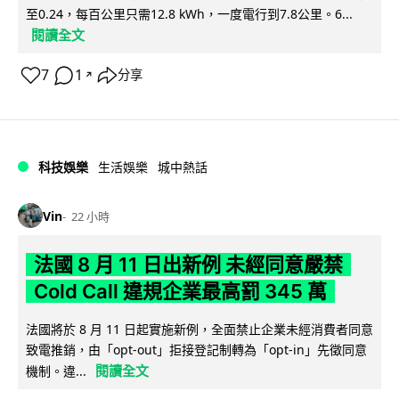
至0.24，每百公里只需12.8 kWh，一度電行到7.8公里。6...
閱讀全文
7
1
分享
↗
科技娛樂
生活娛樂
城中熱話
Vin
22 小時
法國 8 月 11 日出新例 未經同意嚴禁
Cold Call 違規企業最高罰 345 萬
法國將於 8 月 11 日起實施新例，全面禁止企業未經消費者同意
致電推銷，由「opt-out」拒接登記制轉為「opt-in」先徵同意
閱讀全文
機制。違...