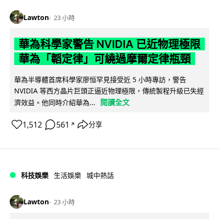
Lawton
23 小時
華為科學家警告 NVIDIA 已近物理極限
華為「韜定律」可繞過摩爾定律瓶頸
華為半導體首席科學家廖恒罕見接受近 5 小時專訪，警告
NVIDIA 等西方晶片巨頭正逼近物理極限，傳統製程升級已失經
閱讀全文
濟效益。他同時介紹華為...
1,512
561
分享
↗
科技娛樂
生活娛樂
城中熱話
Lawton
23 小時