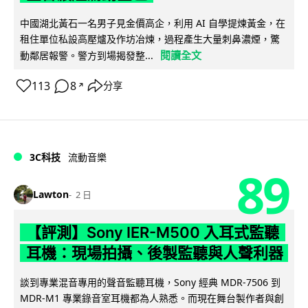
中國湖北黃石一名男子見金價高企，利用 AI 自學提煉黃金，在
租住單位私設高壓爐及作坊冶煉，過程產生大量刺鼻濃煙，驚
閱讀全文
動鄰居報警。警方到場揭發整...
113
8
分享
↗
3C科技
流動音樂
89
Lawton
2 日
【評測】Sony IER-M500 入耳式監聽
耳機：現場拍攝、後製監聽與人聲利器
談到專業混音專用的聲音監聽耳機，Sony 經典 MDR-7506 到
MDR-M1 專業錄音室耳機都為人熟悉。而現在舞台製作者與創