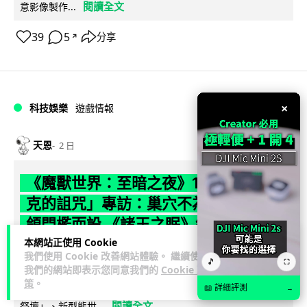
閱讀全文
意影像製作...
39
5
分享
↗
×
科技娛樂
遊戲情報
天恩
2 日
《魔獸世界：至暗之夜》12.1 「烏拉特
克的詛咒」專訪：巢穴不為提高世界首
領門檻而設 《諸王之眠》縮短約 10 分
鐘
本網站正使用 Cookie
我們使用 Cookie 改善網站體驗。 繼續使用
🎵
⛶
我們的網站即表示您同意我們的
Cookie 政
《魔獸世界：至暗之夜》版本更新 12.1「烏拉特克的詛咒」將
策
。
於 8 月 13 日正式上線，帶來全新區域「盤蛇島」、地城「毒牙
📖 詳細評測
→
閱讀全文
祭壇」、新型態世...