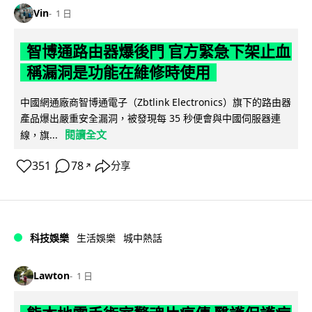
Vin
1 日
智博通路由器爆後門 官方緊急下架止血
稱漏洞是功能在維修時使用
中國網通廠商智博通電子（Zbtlink Electronics）旗下的路由器
產品爆出嚴重安全漏洞，被發現每 35 秒便會與中國伺服器連
閱讀全文
線，旗...
351
78
分享
↗
科技娛樂
生活娛樂
城中熱話
Lawton
1 日