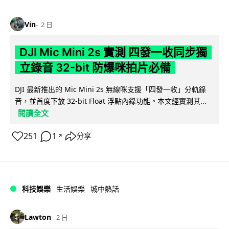
Vin
2 日
DJI Mic Mini 2s 實測 四發一收同步獨
立錄音 32-bit 防爆咪拍片必備
DJI 最新推出的 Mic Mini 2s 無線咪支援「四發一收」分軌錄
音，並首度下放 32-bit Float 浮點內錄功能。本文經實測其...
閱讀全文
251
1
分享
↗
科技娛樂
生活娛樂
城中熱話
Lawton
2 日