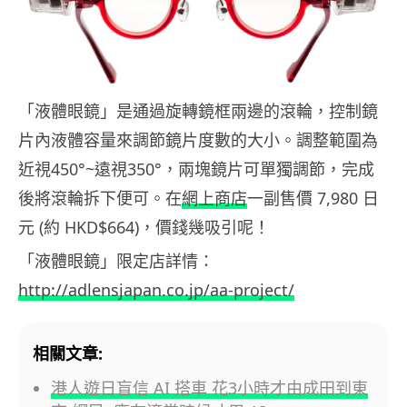
「液體眼鏡」是通過旋轉鏡框兩邊的滾輪，控制鏡
片內液體容量來調節鏡片度數的大小。調整範圍為
近視450°~遠視350°，兩塊鏡片可單獨調節，完成
後將滾輪拆下便可。在
網上商店
一副售價 7,980 日
元 (約 HKD$664)，價錢幾吸引呢！
「液體眼鏡」限定店詳情：
http://adlensjapan.co.jp/aa-project/
相關文章:
港人遊日盲信 AI 搭車 花3小時才由成田到東