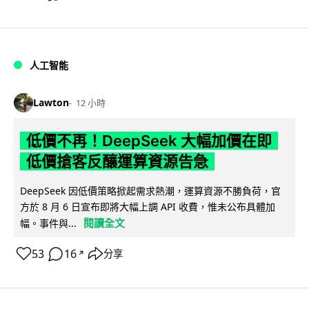
人工智能
Lawton
12 小時
低價不再！DeepSeek 大幅加價在即
低價搶客反釀運算資源告急
DeepSeek 因低價策略掀起需求熱潮，運算資源不勝負荷，官
方於 8 月 6 日宣布即將大幅上調 API 收費，惟未公布具體加
閱讀全文
幅。事件與...
53
16
分享
↗