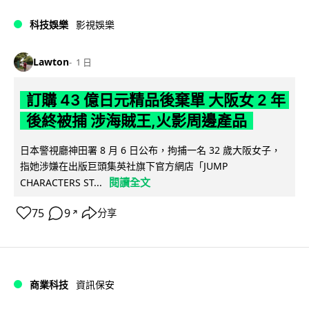
科技娛樂
影視娛樂
Lawton
1 日
訂購 43 億日元精品後棄單 大阪女 2 年
後終被捕 涉海賊王,火影周邊產品
日本警視廳神田署 8 月 6 日公布，拘捕一名 32 歲大阪女子，
指她涉嫌在出版巨頭集英社旗下官方網店「JUMP
閱讀全文
CHARACTERS ST...
75
9
分享
↗
商業科技
資訊保安