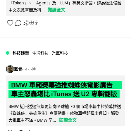
「Token」、「Agent」及「LLM」等英文術語，認為做法侵蝕
閱讀全文
中文表意空間及科...
分享
科技娛樂
生活科技
汽車科技
藍骨
4 小時
BMW 車廂熒幕強推蜘蛛俠電影廣告
車主怒轟堪比 iTunes 送 U2 專輯翻版
BMW 近日透過無線更新向全球逾 70 個市場車輛中控熒幕推送
《蜘蛛俠：英雄重生》宣傳動畫，啟動車輛即彈出通知，觸發
閱讀全文
大批車主不滿。BMW 早...