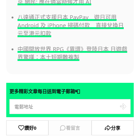
京 網民: 應在適當時候才用 AI
八達通正式支援日本 PayPay 遊日可用
Android 及 iPhone 掃碼付款 直接兌換日
元至港元扣款
中國開放世界 RPG《異環》登陸日本 日遊戲
界驚嘆：本土短期難複製
📮
更多精彩文章每日送到電子郵箱
讚好
0
看留言
分享