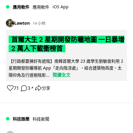
iOS App
應用軟件
應用軟件
Lawton
14 小時
首爾大生 2 星期開發防曬地圖 一日暴增
2 萬人下載衝榜首
【行路都要揀好有遮陰】南韓首爾大學 23 歲學生劉敏俊利用 2
星期開發防曬導航 App「走向陰涼處」，結合建築物高度、太
閱讀全文
陽仰角及行道樹陰影...
71
3
分享
↗
科技娛樂
科技新聞