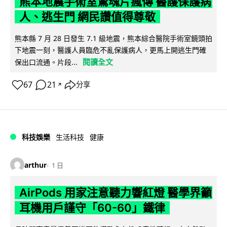
熊本地震手術室驚魂片瘋傳 醫護保護病
人、逃生門 網民讚值得尊敬
熊本縣 7 月 28 日發生 7.1 級地震，熊本綜合醫院手術室鏡頭拍
下地震一刻，醫護人員臨危不亂保護病人，更馬上開逃生門確
閱讀全文
保出口流通。片段...
67
21
分享
↗
科技娛樂
生活科技
健康
arthur
1 日
AirPods 用家注意聽力響紅燈 醫學界籲
耳機用戶謹守「60-60」鐵律