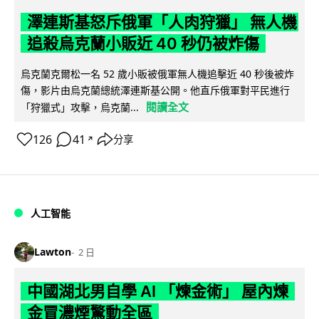
澤連斯基怒斥俄軍「人肉狩獵」 無人機
追殺烏克蘭小販近 40 秒仍被炸傷
烏克蘭克爾松一名 52 歲小販被俄軍無人機追擊近 40 秒後被炸
傷，影片由烏克蘭總統澤連斯基公開。他直斥俄軍對平民進行
閱讀全文
「狩獵式」攻擊，烏克蘭...
126
41
分享
↗
人工智能
Lawton
2 日
中國湖北男自學 AI 「煉金術」 屋內煉
金冒濃煙驚動全區