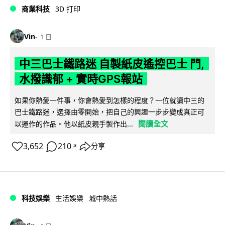
商業科技
3D 打印
Vin
1 日
中三巴士鐵路迷 自製紙皮遙控巴士 門,
水撥識郁 + 實時GPS報站
如果你熱愛一件事，你會熱愛到怎樣的程度？一位就讀中三的
巴士鐵路迷，選擇由零開始，把自己的興趣一步步變成真正可
閱讀全文
以運作的作品。他以紙皮親手製作出...
3,652
210
分享
↗
科技娛樂
生活娛樂
城中熱話