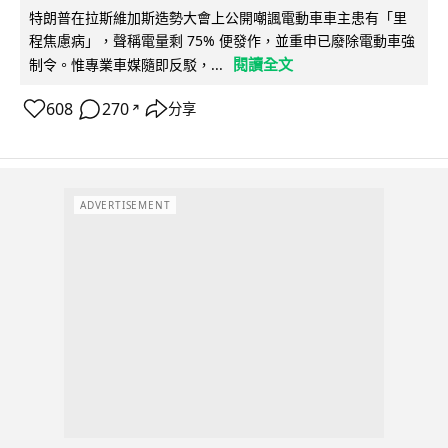
特朗普在拉斯維加斯造勢大會上公開嘲諷電動車車主患有「里
程焦慮病」，聲稱電量剩 75% 便發作，並重申已廢除電動車強
閱讀全文
制令。惟專業車媒隨即反駁，...
608
270
分享
↗
ADVERTISEMENT