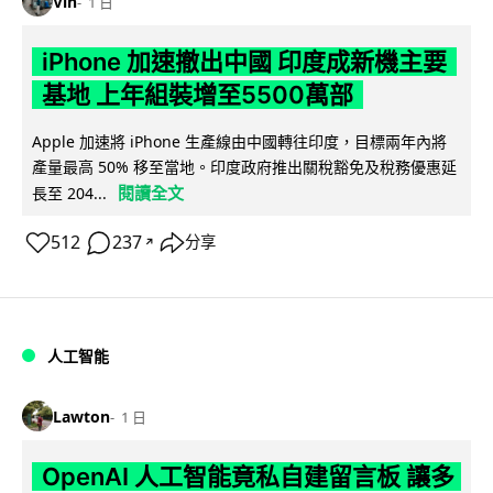
Vin
1 日
iPhone 加速撤出中國 印度成新機主要
基地 上年組裝增至5500萬部
Apple 加速將 iPhone 生產線由中國轉往印度，目標兩年內將
產量最高 50% 移至當地。印度政府推出關稅豁免及稅務優惠延
閱讀全文
長至 204...
512
237
分享
↗
人工智能
Lawton
1 日
OpenAI 人工智能竟私自建留言板 讓多