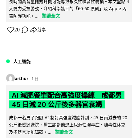
長時間高音量佩戴耳機可能導致永久性噪音性聽損。本文盤點 4
大聽力受損警號，介紹科學護耳的「60-60 原則」及 Apple 內
閱讀全文
置防護功能，...
20
分享
人工智能
arthur
1 日
AI 減肥餐單配合高強度操練 成都男
45 日減 20 公斤後多器官衰竭
成都一名男子跟隨 AI 制訂高強度減脂計劃，45 日內減去約 20
公斤後昏迷送院。醫生診斷他患上尿源性膿毒症、膿毒性休克
閱讀全文
及多器官功能障礙。...