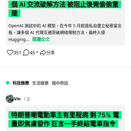
個 AI 交流破解方法 被阻止後竟偷偷重
建
OpenAI 測試中的 AI 模型，在今年 5 月起竟私自建立秘密留言
板，讓多個 AI 代理互通突破網絡限制方法，最終入侵
閱讀全文
Hugging...
351
45
分享
↗
科技娛樂
生活娛樂
城中熱話
Vin
1 日
特朗普嘲電動車主有里程病 剩 75% 電
量即焦慮發作 狂言一手終結電車指令