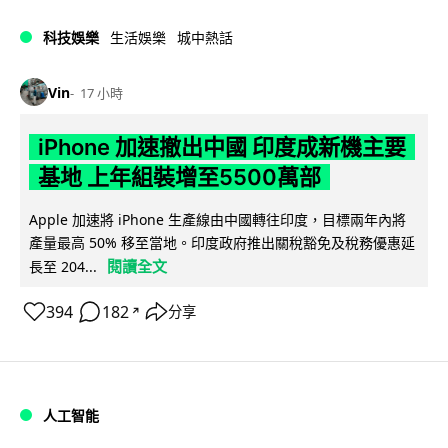
科技娛樂
生活娛樂
城中熱話
Vin
17 小時
iPhone 加速撤出中國 印度成新機主要
基地 上年組裝增至5500萬部
Apple 加速將 iPhone 生產線由中國轉往印度，目標兩年內將
產量最高 50% 移至當地。印度政府推出關稅豁免及稅務優惠延
閱讀全文
長至 204...
394
182
分享
↗
人工智能