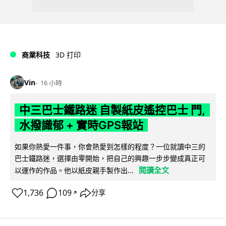
商業科技
3D 打印
Vin
16 小時
中三巴士鐵路迷 自製紙皮遙控巴士 門,
水撥識郁 + 實時GPS報站
如果你熱愛一件事，你會熱愛到怎樣的程度？一位就讀中三的
巴士鐵路迷，選擇由零開始，把自己的興趣一步步變成真正可
閱讀全文
以運作的作品。他以紙皮親手製作出...
1,736
109
分享
↗