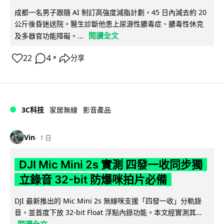
成都一名男子跟隨 AI 制訂高強度減脂計劃，45 日內減去約 20
公斤後昏迷送院。醫生診斷他患上尿源性膿毒症、膿毒性休克
閱讀全文
及多器官功能障礙。...
22
4
分享
↗
3C科技
家居無線
影音產品
Vin
1 日
DJI Mic Mini 2s 實測 四發一收同步獨
立錄音 32-bit 防爆咪拍片必備
DJI 最新推出的 Mic Mini 2s 無線咪支援「四發一收」分軌錄
音，並首度下放 32-bit Float 浮點內錄功能。本文經實測其...