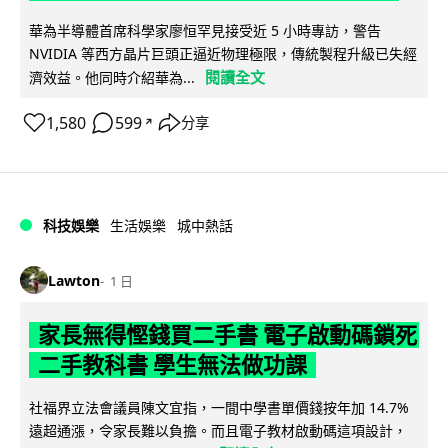
華為半導體首席科學家廖恒罕見接受近 5 小時專訪，警告
NVIDIA 等西方晶片巨頭正逼近物理極限，傳統製程升級已失經
閱讀全文
濟效益。他同時介紹華為...
1,580
599
分享
↗
科技娛樂
生活娛樂
城中熱話
Lawton
1 日
家長無得慳錢買二手書 電子啟動碼鎖死
二手教科書 學生無法做功課
社福界立法會議員陳文宜指，一間中學書單價錢按年加 14.7%
遠超通漲，令家長難以負擔。而且電子教材啟動碼這項設計，