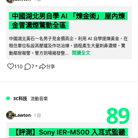
中國湖北男自學 AI 「煉金術」 屋內煉
金冒濃煙驚動全區
中國湖北黃石一名男子見金價高企，利用 AI 自學提煉黃金，在
租住單位私設高壓爐及作坊冶煉，過程產生大量刺鼻濃煙，驚
閱讀全文
動鄰居報警。警方到場揭發整...
110
7
分享
↗
3C科技
流動音樂
89
Lawton
1 日
【評測】Sony IER-M500 入耳式監聽