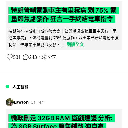
特朗普嘲電動車主有里程病 剩 75% 電
量即焦慮發作 狂言一手終結電車指令
特朗普在拉斯維加斯造勢大會上公開嘲諷電動車車主患有「里
程焦慮病」，聲稱電量剩 75% 便發作，並重申已廢除電動車強
閱讀全文
制令。惟專業車媒隨即反駁，...
531
243
分享
↗
人工智能
Lawton
21 小時
微軟刪走 32GB RAM 遊戲建議 分析:
為 8GB Surface 銷售鋪路 連自家