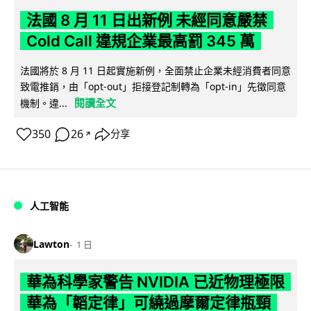
法國 8 月 11 日出新例 未經同意嚴禁
Cold Call 違規企業最高罰 345 萬
法國將於 8 月 11 日起實施新例，全面禁止企業未經消費者同意
致電推銷，由「opt-out」拒接登記制轉為「opt-in」先徵同意
閱讀全文
機制。違...
350
26
分享
↗
人工智能
Lawton
1 日
華為科學家警告 NVIDIA 已近物理極限
華為「韜定律」可繞過摩爾定律瓶頸