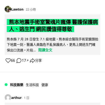
Lawton
22 小時
熊本地震手術室驚魂片瘋傳 醫護保護病
人、逃生門 網民讚值得尊敬
熊本縣 7 月 28 日發生 7.1 級地震，熊本綜合醫院手術室鏡頭拍
下地震一刻，醫護人員臨危不亂保護病人，更馬上開逃生門確
閱讀全文
保出口流通。片段...
66
17
分享
↗
科技娛樂
生活科技
健康
arthur
1 日