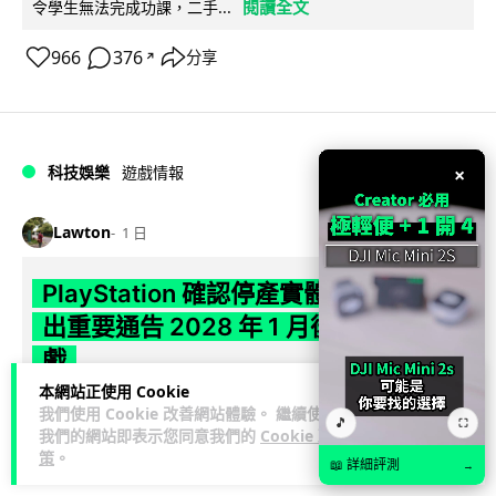
閱讀全文
令學生無法完成功課，二手...
966
376
分享
↗
科技娛樂
遊戲情報
×
Lawton
1 日
PlayStation 確認停產實體光碟 包裝印
出重要通告 2028 年 1 月後不出光碟遊
戲
本網站正使用 Cookie
Sony 已在 PS5 主機包裝加貼提示貼紙，重申官方 7 月已公布
我們使用 Cookie 改善網站體驗。 繼續使用
🎵
⛶
計劃：2028 年 1 月起停產新遊戲實體光碟。分析師預期 PS6
我們的網站即表示您同意我們的
Cookie 政
閱讀全文
策
。
因此...
📖 詳細評測
→