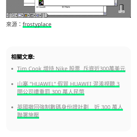
來源：
frostyplace
相關文章:
Tim Cook 增持 Nike 股票 斥資近300萬美元
山寨 "HUAWEL" 假冒 HUAWEI 混淆視聽 3
間公司遭重罰 300 萬人民幣
英國撤回強制數碼身份證計劃 近 300 萬人
聯署施壓