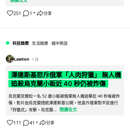
閱讀全文
251
1
分享
↗
科技娛樂
生活娛樂
城中熱話
Lawton
1 日
澤連斯基怒斥俄軍「人肉狩獵」 無人機
追殺烏克蘭小販近 40 秒仍被炸傷
烏克蘭克爾松一名 52 歲小販被俄軍無人機追擊近 40 秒後被炸
傷，影片由烏克蘭總統澤連斯基公開。他直斥俄軍對平民進行
閱讀全文
「狩獵式」攻擊，烏克蘭...
111
41
分享
↗