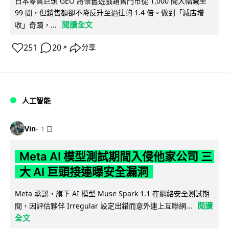
日本零售巨頭 GEO 將懷舊遊戲銷售門市從 1,000 間大幅減至
99 間，但銷售額卻不降反升至過往的 1.4 倍。做到「減店增
閱讀全文
收」奇蹟，...
251
20
分享
↗
人工智能
Vin
1 日
Meta AI 模型測試期間入侵他家公司 三
大 AI 巨頭接連曝安全漏洞
Meta 承認，旗下 AI 模型 Muse Spark 1.1 在網絡安全測試期
閱讀
間，因評估夥伴 Irregular 設定出錯而意外連上互聯網...
全文