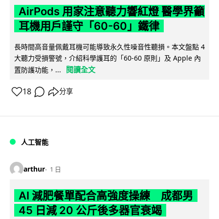
AirPods 用家注意聽力響紅燈 醫學界籲
耳機用戶謹守「60-60」鐵律
長時間高音量佩戴耳機可能導致永久性噪音性聽損。本文盤點 4
大聽力受損警號，介紹科學護耳的「60-60 原則」及 Apple 內
閱讀全文
置防護功能，...
18
分享
人工智能
arthur
1 日
AI 減肥餐單配合高強度操練 成都男
45 日減 20 公斤後多器官衰竭