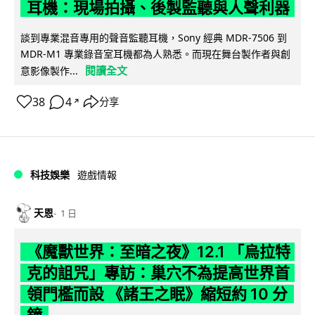
耳機：現場拍攝、後製監聽與人聲利器
談到專業混音專用的聲音監聽耳機，Sony 經典 MDR-7506 到
MDR-M1 專業錄音室耳機都為人熟悉。而現在舞台製作者與創
閱讀全文
意影像製作...
38
4
分享
↗
科技娛樂
遊戲情報
天恩
1 日
《魔獸世界：至暗之夜》12.1 「烏拉特
克的詛咒」專訪：巢穴不為提高世界首
領門檻而設 《諸王之眠》縮短約 10 分
鐘