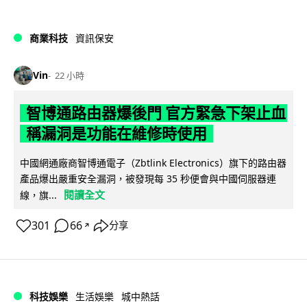
商業科技
資訊保安
Vin
22 小時
智博通路由器爆後門 官方緊急下架止血
稱漏洞是功能在維修時使用
中國網通廠商智博通電子（Zbtlink Electronics）旗下的路由器
產品爆出嚴重安全漏洞，被發現每 35 秒便會與中國伺服器連
閱讀全文
線，旗...
301
66
分享
↗
科技娛樂
生活娛樂
城中熱話