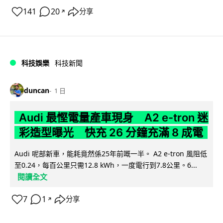
141
20
分享
↗
科技娛樂
科技新聞
duncan
1 日
Audi 最慳電量產車現身 A2 e-tron 迷
彩造型曝光 快充 26 分鐘充滿 8 成電
Audi 呢部新車，能耗竟然係25年前嘅一半。 A2 e-tron 風阻低
至0.24，每百公里只需12.8 kWh，一度電行到7.8公里。6...
閱讀全文
7
1
分享
↗