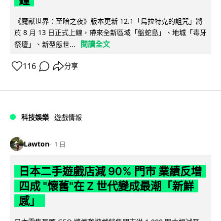
《魔獸世界：至暗之夜》版本更新 12.1「烏拉特克的詛咒」將
於 8 月 13 日正式上線，帶來全新區域「盤蛇島」、地城「毒牙
閱讀全文
祭壇」、新型態世...
116
分享
科技娛樂
遊戲情報
Lawton
1 日
日本二手遊戲店減 90% 門市 業績反增
四成 "懷舊"在 Z 世代變成最潮「新鮮
感」