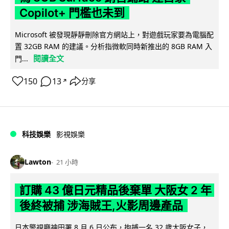
Copilot+ 門檻也未到
Microsoft 被發現靜靜刪除官方網站上，對遊戲玩家要為電腦配
置 32GB RAM 的建議。分析指微軟同時新推出的 8GB RAM 入
閱讀全文
門...
150
13
分享
↗
科技娛樂
影視娛樂
Lawton
21 小時
訂購 43 億日元精品後棄單 大阪女 2 年
後終被捕 涉海賊王,火影周邊產品
日本警視廳神田署 8 月 6 日公布，拘捕一名 32 歲大阪女子，