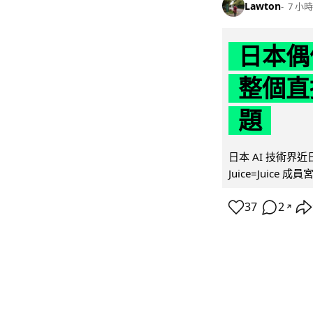
Lawton
7 小時
日本偶
整個直
題
日本 AI 技術
Juice=Juic
37
2
↗