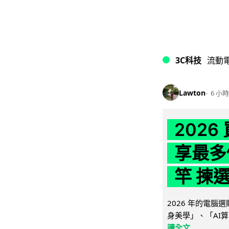
3C科技
流動
Lawton
6 小時
202
享最多
竿 揀
2026 年的電
身美學」、「AI算
讀全文