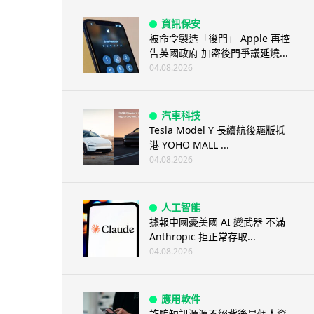
資訊保安
被命令製造「後門」 Apple 再控
告英國政府 加密後門爭議延燒...
04.08.2026
汽車科技
Tesla Model Y 長續航後驅版抵
港 YOHO MALL ...
04.08.2026
人工智能
據報中國憂美國 AI 變武器 不滿
Anthropic 拒正常存取...
04.08.2026
應用軟件
詐騙短訊源源不絕背後是個人資