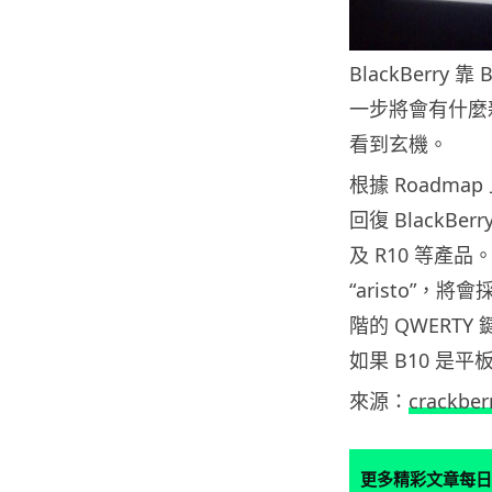
BlackBerr
一步將會有什麼新
看到玄機。
根據 Roadma
回復 BlackBe
及 R10 等產品
“aristo”，
階的 QWERTY
如果 B10 是平
來源：
crackber
更多精彩文章每日