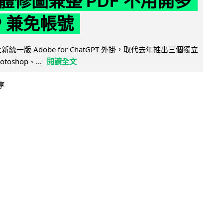
體修圖兼整 PDF 不用開多
P 兼免帳號
全新統一版 Adobe for ChatGPT 外掛，取代去年推出三個獨立
otoshop、...
閱讀全文
享