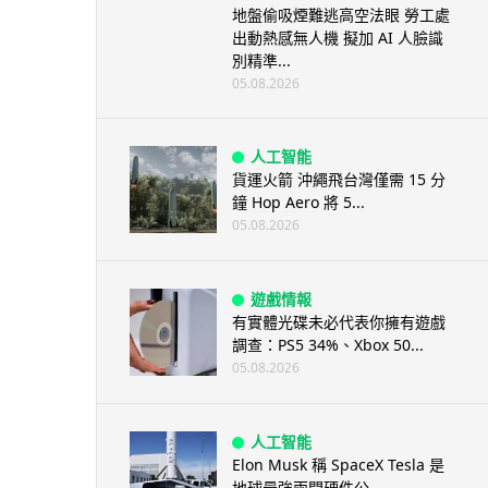
地盤偷吸煙難逃高空法眼 勞工處
出動熱感無人機 擬加 AI 人臉識
別精準...
05.08.2026
人工智能
貨運火箭 沖繩飛台灣僅需 15 分
鐘 Hop Aero 將 5...
05.08.2026
遊戲情報
有實體光碟未必代表你擁有遊戲
調查：PS5 34%、Xbox 50...
05.08.2026
人工智能
Elon Musk 稱 SpaceX Tesla 是
地球最強兩間硬件公...