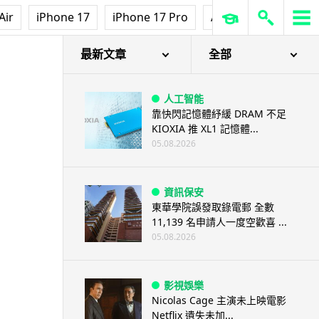
Air
iPhone 17
iPhone 17 Pro
AirPods Pro 3
Ap
最新文章
全部
人工智能
靠快閃記憶體紓緩 DRAM 不足
KIOXIA 推 XL1 記憶體...
05.08.2026
資訊保安
東華學院誤發取錄電郵 全數
11,139 名申請人一度空歡喜 ...
05.08.2026
影視娛樂
Nicolas Cage 主演未上映電影
Netflix 遺失未加...